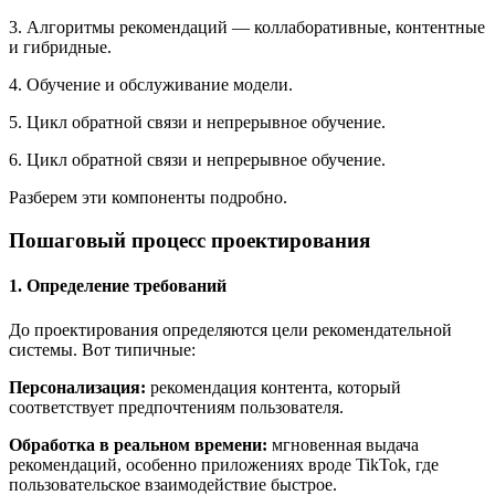
3. Алгоритмы рекомендаций ― коллаборативные, контентные
и гибридные.
4. Обучение и обслуживание модели.
5. Цикл обратной связи и непрерывное обучение.
6. Цикл обратной связи и непрерывное обучение.
Разберем эти компоненты подробно.
Пошаговый процесс проектирования
1. Определение требований
До проектирования определяются цели рекомендательной
системы. Вот типичные:
Персонализация:
рекомендация контента, который
соответствует предпочтениям пользователя.
Обработка в реальном времени:
мгновенная выдача
рекомендаций, особенно приложениях вроде TikTok, где
пользовательское взаимодействие быстрое.