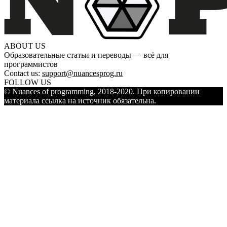
ABOUT US
Образовательные статьи и переводы — всё для
программистов
Contact us:
support@nuancesprog.ru
FOLLOW US
© Nuances of programming, 2018-2020. При копировании
материала ссылка на источник обязательна.