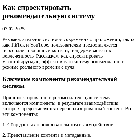
Как спроектировать
рекомендательную систему
07.02.2025
Рекомендательной системой современных приложений, таких
как TikTok и YouTube, пользователям предоставляется
персонализированный контент, поддерживается их
вовлеченность. Расскажем, как спроектировать
масштабируемую, эффективную систему рекомендаций в
режиме реального времени с нуля.
Ключевые компоненты рекомендательной
системы
При проектировании в рекомендательную систему
включаются компоненты, в результате взаимодействия
которых предоставляется персонализированный контент. Вот
эти компоненты:
1. Сбор данных о пользовательском взаимодействии.
2.
Представление контента и метаданные.