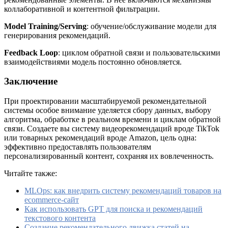
коллаборативной и контентной фильтрации.
Model Training/Serving
: обучение/обслуживание модели для
генерирования рекомендаций.
Feedback Loop
: циклом обратной связи и пользовательскими
взаимодействиями модель постоянно обновляется.
Заключение
При проектировании масштабируемой рекомендательной
системы особое внимание уделяется сбору данных, выбору
алгоритма, обработке в реальном времени и циклам обратной
связи. Создаете вы систему видеорекомендаций вроде TikTok
или товарных рекомендаций вроде Amazon, цель одна:
эффективно предоставлять пользователям
персонализированный контент, сохраняя их вовлеченность.
Читайте также:
MLOps: как внедрить систему рекомендаций товаров на
ecommerce-сайт
Как использовать GPT для поиска и рекомендаций
текстового контента
Создание рекомендательного движка статей на