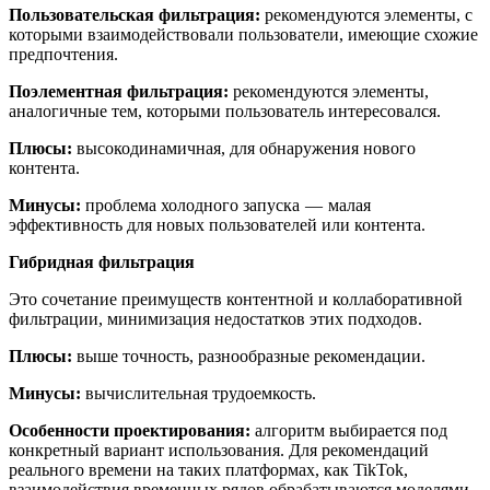
Пользовательская фильтрация:
рекомендуются элементы, с
которыми взаимодействовали пользователи, имеющие схожие
предпочтения.
Поэлементная фильтрация:
рекомендуются элементы,
аналогичные тем, которыми пользователь интересовался.
Плюсы:
высокодинамичная, для обнаружения нового
контента.
Минусы:
проблема холодного запуска — малая
эффективность для новых пользователей или контента.
Гибридная фильтрация
Это сочетание преимуществ контентной и коллаборативной
фильтрации, минимизация недостатков этих подходов.
Плюсы:
выше точность, разнообразные рекомендации.
Минусы:
вычислительная трудоемкость.
Особенности проектирования:
алгоритм выбирается под
конкретный вариант использования. Для рекомендаций
реального времени на таких платформах, как TikTok,
взаимодействия временных рядов обрабатываются моделями