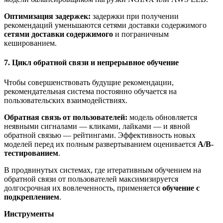
Оптимизация задержек:
задержки при получении
рекомендаций уменьшаются сетями доставки содержимого
сетями доставки содержимого
и пограничным
кешированием.
7. Цикл обратной связи и непрерывное обучение
Чтобы совершенствовать будущие рекомендации,
рекомендательная система постоянно обучается на
пользовательских взаимодействиях.
Обратная связь от пользователей:
модель обновляется
неявными сигналами ― кликами, лайками ― и явной
обратной связью ― рейтингами. Эффективность новых
моделей перед их полным развертыванием оценивается
A/B-
тестированием
.
В продвинутых системах, где итеративным обучением на
обратной связи от пользователей максимизируется
долгосрочная их вовлеченность, применяется
обучение с
подкреплением
.
Инструменты