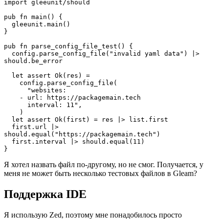
import gleeunit/should
pub fn main() {
  gleeunit.main()
}
pub fn parse_config_file_test() {
  config.parse_config_file("invalid yaml data") |> 
should.be_error
  let assert Ok(res) =
    config.parse_config_file(
      "websites:
    - url: https://packagemain.tech
      interval: 11",
    )
  let assert Ok(first) = res |> list.first
  first.url |> 
should.equal("https://packagemain.tech")
  first.interval |> should.equal(11)
}
Я хотел назвать файл по-другому, но не смог. Получается, у
меня не может быть несколько тестовых файлов в Gleam?
Поддержка IDE
Я использую Zed, поэтому мне понадобилось просто