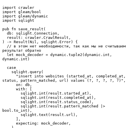
import crawler
import gleam/bool
import gleam/dynamic
import sqlight
pub fn save_result(
  db: sqlight.Connection,
  result: crawler.CrawlResult,
) -> Result(Nil, sqlight.Error) {
  // в этом нет необходимости, так как мы не считываем 
результат обратно
  let mock_decoder = dynamic.tuple2(dynamic.int, 
dynamic.int)
  case
    sqlight.query(
      "insert into websites (started_at, completed_at, 
status, pattern_matched, url) values (?, ?, ?, ?, ?)",
      on: db,
      with: [
        sqlight.int(result.started_at),
        sqlight.int(result.completed_at),
        sqlight.int(result.status_code),
        sqlight.int(result.pattern_matched |> 
bool.to_int),
        sqlight.text(result.url),
      ],
      expecting: mock_decoder,
    )