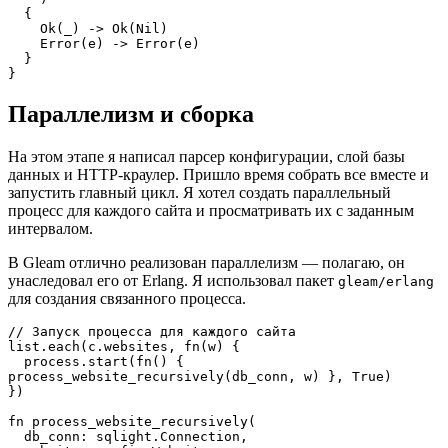
  {
    Ok(_) -> Ok(Nil)
    Error(e) -> Error(e)
  }
}
Параллелизм и сборка
На этом этапе я написал парсер конфигурации, слой базы
данных и HTTP-краулер. Пришло время собрать все вместе и
запустить главный цикл. Я хотел создать параллельный
процесс для каждого сайта и просматривать их с заданным
интервалом.
В Gleam отлично реализован параллелизм — полагаю, он
унаследовал его от Erlang. Я использовал пакет
gleam/erlang
для создания связанного процесса.
// Запуск процесса для каждого сайта
list.each(c.websites, fn(w) {
  process.start(fn() { 
process_website_recursively(db_conn, w) }, True)
})
fn process_website_recursively(
  db_conn: sqlight.Connection,