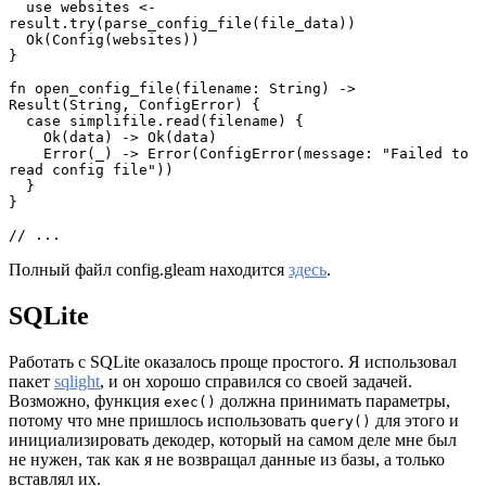
  use websites <- 
result.try(parse_config_file(file_data))
  Ok(Config(websites))
}
fn open_config_file(filename: String) -> 
Result(String, ConfigError) {
  case simplifile.read(filename) {
    Ok(data) -> Ok(data)
    Error(_) -> Error(ConfigError(message: "Failed to 
read config file"))
  }
}
// ...
Полный файл config.gleam находится
здесь
.
SQLite
Работать с SQLite оказалось проще простого. Я использовал
пакет
sqlight
, и он хорошо справился со своей задачей.
Возможно, функция
должна принимать параметры,
exec()
потому что мне пришлось использовать
для этого и
query()
инициализировать декодер, который на самом деле мне был
не нужен, так как я не возвращал данные из базы, а только
вставлял их.