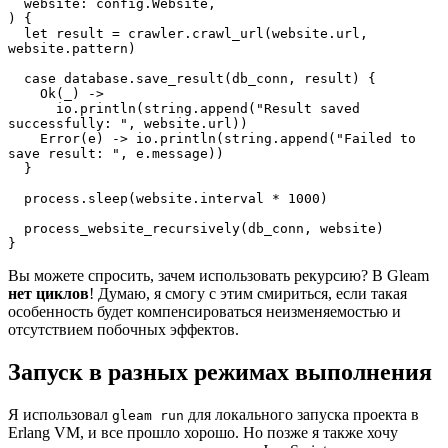
  website: config.Website,
) {
  let result = crawler.crawl_url(website.url, 
website.pattern)
  case database.save_result(db_conn, result) {
    Ok(_) ->
      io.println(string.append("Result saved 
successfully: ", website.url))
    Error(e) -> io.println(string.append("Failed to 
save result: ", e.message))
  }
  process.sleep(website.interval * 1000)
  process_website_recursively(db_conn, website)
}
Вы можете спросить, зачем использовать рекурсию? В Gleam
нет циклов
! Думаю, я смогу с этим смириться, если такая
особенность будет компенсироваться неизменяемостью и
отсутствием побочных эффектов.
Запуск в разных режимах выполнения
Я использовал
для локального запуска проекта в
gleam run
Erlang VM, и все прошло хорошо. Но позже я также хочу