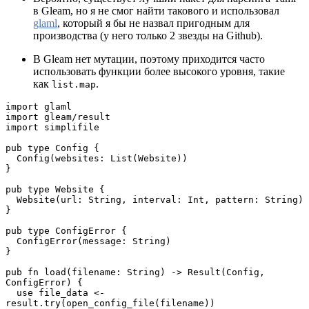
в Gleam, но я не смог найти такового и использовал
glaml
, который я бы не назвал пригодным для
производства (у него только 2 звезды на Github).
В Gleam нет мутации, поэтому приходится часто
использовать функции более высокого уровня, такие
как
.
list.map
import glaml
import gleam/result
import simplifile
pub type Config {
  Config(websites: List(Website))
}
pub type Website {
  Website(url: String, interval: Int, pattern: String)
}
pub type ConfigError {
  ConfigError(message: String)
}
pub fn load(filename: String) -> Result(Config, 
ConfigError) {
  use file_data <- 
result.try(open_config_file(filename))