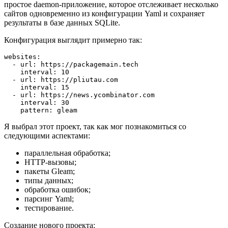
простое daemon-приложение, которое отслеживает несколько
сайтов одновременно из конфигурации Yaml и сохраняет
результаты в базе данных SQLite.
Конфигурация выглядит примерно так:
websites:
  - url: https://packagemain.tech
    interval: 10
  - url: https://pliutau.com
    interval: 15
  - url: https://news.ycombinator.com
    interval: 30
    pattern: gleam
Я выбрал этот проект, так как мог познакомиться со
следующими аспектами:
параллельная обработка;
HTTP-вызовы;
пакеты Gleam;
типы данных;
обработка ошибок;
парсинг Yaml;
тестирование.
Создание нового проекта: