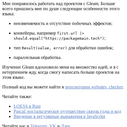
Мне понравилось работать над проектом с Gleam. Больше
всего пришлись мне по душе следующие особенности этого
языка:
неизменяемость и отсутствие побочных эффектов;
конвейеры, например
first.url |>
;
should.equal("https://packagemain.tech")
тип
для обработки ошибок;
Result(value, error)
параллельная обработка.
Изучение Gleam вдохновило меня на множество идей, и я с
нетерпением жду, когда смогу написать больше проектов на
этом языке.
Полный код вы можете найти в
репозитории websites_checker
.
Читайте также:
LOESS в Rust
Pascal: ностальгическое путешествие сквозь годы и код
Введение в регулярные выражения в JavaScript
Читайте нас в
Telegram
,
VK
и
Дзен