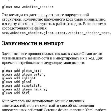
gleam new websites_checker
Эта команда создает папку с заранее определенной
структурой. Количество шаблонного кода было минимально,
и я сразу же смог приступить к работе с кодом. В основном я
сосредоточился на файлах
и
src/websites_checker.gleam
test/websites_checker_test
Зависимости и импорт
Здесь тоже все прошло гладко, так как в языке Gleam легко
устанавливать зависимости и импортировать их в код. Для
проекта потребовались следующие зависимости:
gleam add gleam_http
gleam add gleam_erlang
gleam add sqlight
gleam add glaml
gleam add simplifile
gleam add gleam_hackney
gleam add birl
Мне хотелось бы использовать меньше внешних
зависимостей, но я не смог найти способ выполнения
определенных действий (чтение файла, парсинг Yaml, работа