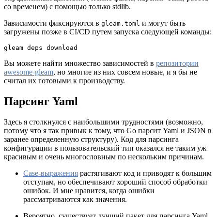
со временем) с помощью только stdlib.
Зависимости фиксируются в
и могут быть
gleam.toml
загружены позже в CI/CD путем запуска следующей команды:
gleam deps download
Вы можете найти множество зависимостей в
репозитории
awesome-gleam
, но многие из них совсем новые, и я бы не
считал их готовыми к производству.
Парсинг Yaml
Здесь я столкнулся с наибольшими трудностями (возможно,
потому что я так привык к тому, что Go парсит Yaml и JSON в
заранее определенную структуру). Код для парсинга
конфигурации в пользовательский тип оказался не таким уж
красивым и очень многословным по нескольким причинам.
Case-выражения
растягивают код и приводят к большим
отступам, но обеспечивают хороший способ обработки
ошибок. И мне нравится, когда ошибки
рассматриваются как значения.
Вероятно, существует лучший пакет для парсинга Yaml