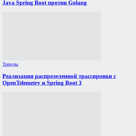
Java Spring Boot против Golang
Тренды
Реализация распределенной трассировки с
OpenTelemetry и Spring Boot 3