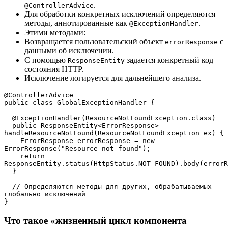
.
@ControllerAdvice
Для обработки конкретных исключений определяются
методы, аннотированные как
.
@ExceptionHandler
Этими методами:
Возвращается пользовательский объект
с
errorResponse
данными об исключении.
С помощью
задается конкретный код
ResponseEntity
состояния HTTP.
Исключение логируется для дальнейшего анализа.
@ControllerAdvice
public class GlobalExceptionHandler {
  @ExceptionHandler(ResourceNotFoundException.class)
  public ResponseEntity<ErrorResponse> 
handleResourceNotFound(ResourceNotFoundException ex) {
    ErrorResponse errorResponse = new 
ErrorResponse("Resource not found");
    return 
ResponseEntity.status(HttpStatus.NOT_FOUND).body(errorR
  }
  // Определяются методы для других, обрабатываемых 
глобально исключений
}
Что такое «жизненный цикл компонента