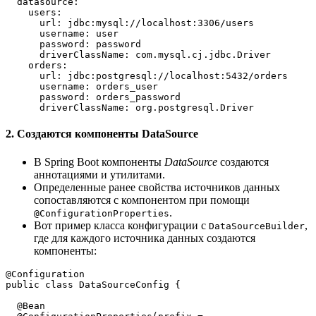
  datasource:
    users:
      url: jdbc:mysql://localhost:3306/users
      username: user
      password: password
      driverClassName: com.mysql.cj.jdbc.Driver
    orders:
      url: jdbc:postgresql://localhost:5432/orders
      username: orders_user
      password: orders_password
      driverClassName: org.postgresql.Driver
2.
Создаются компоненты DataSource
В Spring Boot компоненты
DataSource
создаются
аннотациями и утилитами.
Определенные ранее свойства источников данных
сопоставляются с компонентом при помощи
.
@ConfigurationProperties
Вот пример класса конфигурации с
,
DataSourceBuilder
где для каждого источника данных создаются
компоненты:
@Configuration
public class DataSourceConfig {
  @Bean