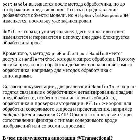
вызывается после метода обработчика, но до
postHandle
отображения представления. То есть в представление
добавляются объекты модели, но
не
HttpServletResponse
изменяется, поскольку уже зафиксирован.
гораздо универсальнее: здесь запрос или ответ
doFilter
изменяются и передаются в цепочку или даже блокируется
обработка запроса.
Кроме того, в методах
и
имеется
preHandle
postHandle
доступ к
, которым запрос обработан. Поэтому
HandlerMethod
логика пред- и постобработки добавляется на основе самого
обработчика, например для методов обработчика с
аннотациями.
Согласно документации, для реализаций
HandlerInterceptor
годятся связанные с обработчиком детализированные задачи
предобработки, особенно если исключить общий код
обработчика и проверки авторизации.
же хорош для
Filter
обработки содержимого запроса и представления, например
multipart form
и сжатие в GZIP. Обычно это проявляется при
сопоставлении фильтра с типами содержимого вроде
изображений или со всеми запросами.
В чем преимущества аннотации @Transactional?