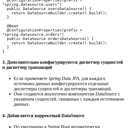
  @ConfigurationProperties(prefix = 
"spring.datasource.users")
  public DataSource usersDataSource() {
    return DataSourceBuilder.create().build();
  }
  @Bean
  @ConfigurationProperties(prefix = 
"spring.datasource.orders")
  public DataSource ordersDataSource() {
    return DataSourceBuilder.create().build();
  }
}
3.
Дополнительно конфигурируются диспетчер сущностей
и диспетчер транзакций
Если применяете
Spring Data JPA
, для каждого
источника данных конфигурируются отдельные
диспетчеры сущностей и диспетчеры транзакций.
Они создаются аналогично компонентам
DataSource
с
указанием сущностей, связанных с каждым источником
данных.
4.
Добавляется корректный DataSource
По умолчанию в Spring Boot автоматически