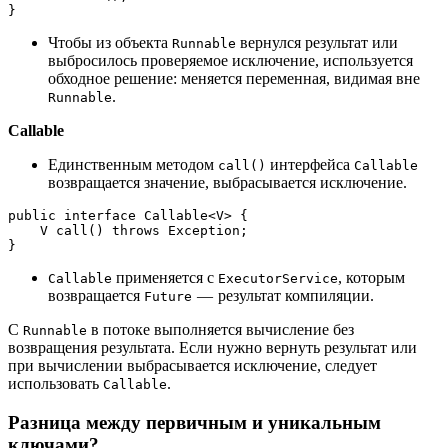
}
Чтобы из объекта
вернулся результат или
Runnable
выбросилось проверяемое исключение, используется
обходное решение: меняется переменная, видимая вне
.
Runnable
Callable
Единственным методом
интерфейса
call()
Callable
возвращается значение, выбрасывается исключение.
public interface Callable<V> {
    V call() throws Exception;
}
применяется с
, которым
Callable
ExecutorService
возвращается
— результат компиляции.
Future
С
в потоке выполняется вычисление без
Runnable
возвращения результата. Если нужно вернуть результат или
при вычислении выбрасывается исключение, следует
использовать
.
Callable
Разница между первичным и уникальным
ключами?