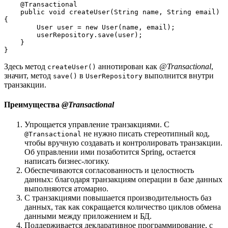
    @Transactional
    public void createUser(String name, String email) 
{
        User user = new User(name, email);
        userRepository.save(user);
    }
}
Здесь метод
аннотирован как
@Transactional
,
createUser()
значит, метод
в
выполнится внутри
save()
UserRepository
транзакции.
Преимущества
@Transactional
Упрощается управление транзакциями. С
не нужно писать стереотипный код,
@Transactional
чтобы вручную создавать и контролировать транзакции.
Об управлении ими позаботится Spring, остается
написать бизнес-логику.
Обеспечиваются согласованность и целостность
данных: благодаря транзакциям операции в базе данных
выполняются атомарно.
С транзакциями повышается производительность баз
данных, так как сокращается количество циклов обмена
данными между приложением и БД.
Поддерживается декларативное программирование, с