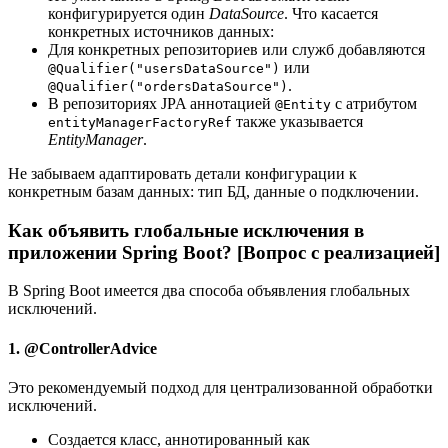
конфигурируется один
DataSource
. Что касается
конкретных источников данных:
Для конкретных репозиториев или служб добавляются
или
@Qualifier("usersDataSource")
.
@Qualifier("ordersDataSource")
В репозиториях JPA аннотацией
с атрибутом
@Entity
также указывается
entityManagerFactoryRef
EntityManager
.
Не забываем адаптировать детали конфигурации к
конкретным базам данных: тип БД, данные о подключении.
Как объявить глобальные исключения в
приложении Spring Boot? [Вопрос с реализацией]
В Spring Boot имеется два способа объявления глобальных
исключений.
1. @ControllerAdvice
Это рекомендуемый подход для централизованной обработки
исключений.
Создается класс, аннотированный как