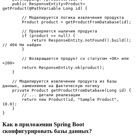
    public ResponseEntity<Product> 
getProduct(@PathVariable Long id) {
        // Моделируется логика извлечения продукта
        Product product = getProductFromDatabase(id);
        // Проверяется наличие продукта
        if (product == null) {
            return ResponseEntity.notFound().build(); 
// 404 Не найден
        }
        // Возвращается продукт со статусом «ОК» или 
«200»
        return ResponseEntity.ok(product);
    }
    // Моделируется извлечение продукта из базы 
данных, заменяемое на фактическую логику
    private Product getProductFromDatabase(Long id) {
        // ... детали реализации
        return new Product(id, "Sample Product", 
10.0);
    }
}
Как в приложении Spring Boot
сконфигурировать базы данных?