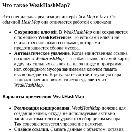
Что такое WeakHashMap?
Это специальная реализация интерфейса
Map
в Java. От
обычной
HashMap
она отличается работой с ключами.
Сохранение ключей.
В
WeakHashMap
они сохраняются
с помощью
WeakReferences
. То есть сами ключи не
считаются сильными ссылками, которыми
предотвращается сборка мусора.
Автоматическое удаление.
Когда единственная ссылка
на ключ в
WeakHashMap
— слабая ссылка в самой карте,
а других сильных ссылок на ключ нигде в программе
нет, сборщиком мусора занимаемая ключом память
высвобождается. В результате соответствующая пара
«ключ-значение» автоматически удаляется из
WeakHashMap
.
Варианты применения WeakHashMap
Реализация кэширования.
WeakHashMap
полезна для
создания кэшей, откуда не используемые активно
записи автоматически удаляются сборщиком мусора.
Так совершенствуется управление памятью.
Слабые ссылки.
Связать данные с объектом, оставив