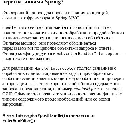
перехватчиками Spring?
Это хороший вопрос для проверки знания концепций,
связанных с фреймфорком Spring MVC.
отличается от сервлетного
HandlerInterceptor
Filter
наличием пользовательских постобработки и предобработки с
возможностью запрета выполнения самого обработчика.
Фильтры мощнее: они позволяют обмениваться
передаваемыми по цепочке объектами запроса и ответа.
Фильтр конфигурируется в
, a
—
web.xml
HandlerInterceptor
в контексте приложения.
Для реализаций
годятся связанные с
HandlerInterceptor
обработчиком детализированные задачи предобработки,
особенно если исключить общий код обработчика и проверки
авторизации.
же хорош для обработки содержимого
Filter
запроса и представления, например
multipart form
и сжатие в
GZIP. Обычно это проявляется при сопоставлении фильтра с
типами содержимого вроде изображений или со всеми
запросами.
А чем Interceptor#postHandle() отличается от
Filter#doFilter()?