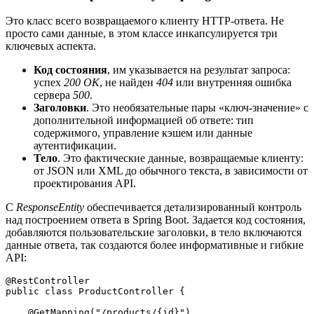
Это класс всего возвращаемого клиенту HTTP-ответа. Не
просто сами данные, в этом классе инкапсулируется три
ключевых аспекта.
Код состояния
, им указывается на результат запроса:
успех
200 ОК
, не найден
404
или внутренняя ошибка
сервера
500
.
Заголовки
. Это необязательные пары «ключ-значение» с
дополнительной информацией об ответе: тип
содержимого, управление кэшем или данные
аутентификации.
Тело
. Это фактические данные, возвращаемые клиенту:
от JSON или XML до обычного текста, в зависимости от
проектирования API.
С
ResponseEntity
обеспечивается детализированный контроль
над построением ответа в Spring Boot. Задается код состояния,
добавляются пользовательские заголовки, в тело включаются
данные ответа, так создаются более информативные и гибкие
API:
@RestController
public class ProductController {
    @GetMapping("/products/{id}")