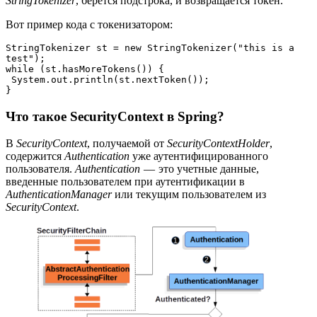
StringTokenizer
, берется подстрока, и возвращается токен.
Вот пример кода с токенизатором:
StringTokenizer st = new StringTokenizer("this is a 
test"); 
while (st.hasMoreTokens()) {
 System.out.println(st.nextToken()); 
}
Что такое SecurityContext в Spring?
В
SecurityContext
, получаемой от
SecurityContextHolder
,
содержится
Authentication
уже аутентифицированного
пользователя.
Authentication
— это учетные данные,
введенные пользователем при аутентификации в
AuthenticationManager
или текущим пользователем из
SecurityContext
.