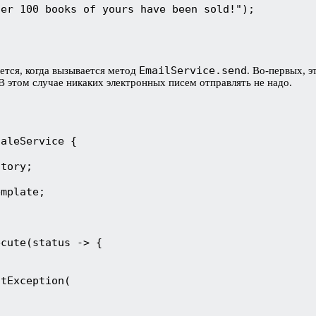
her 100 books of yours have been sold!");
EmailService.send
ется, когда вызывается метод
. Во-первых, 
 В этом случае никаких электронных писем отправлять не надо.
SaleService {
itory;
emplate;
ecute(status -> {
ntException(