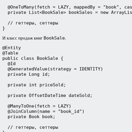
  @OneToMany(fetch = LAZY, mappedBy = "book", ca
  private List<BookSale> bookSales = new ArrayLi
  // геттеры, сеттеры
}
BookSale
И класс продаж книг
.
@Entity
@Table
public class BookSale {
  @Id
  @GeneratedValue(strategy = IDENTITY)
  private Long id;
  private int priceSold;
  private OffsetDateTime dateSold;
  @ManyToOne(fetch = LAZY)
  @JoinColumn(name = "book_id")
  private Book book;
  // геттеры, сеттеры