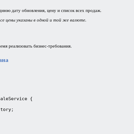
еднюю дату обновления, цену и список всех продаж.
се цены указаны в одной и той же валюте.
мя реализовать бизнес-требования.
ана
SaleService {
itory;