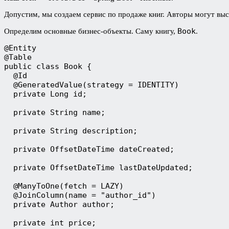
Допустим, мы создаем сервис по продаже книг. Авторы могут выст
Book
Определим основные бизнес-объекты. Саму книгу,
.
@Entity
@Table
public class Book {
  @Id
  @GeneratedValue(strategy = IDENTITY)
  private Long id;
  private String name;
  private String description;
  private OffsetDateTime dateCreated;
  private OffsetDateTime lastDateUpdated;
  @ManyToOne(fetch = LAZY)
  @JoinColumn(name = "author_id")
  private Author author;
  private int price;