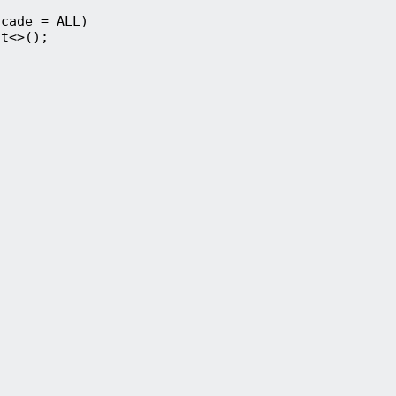
scade = ALL)
st<>();