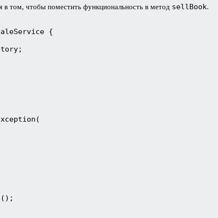
sellBook
я в том, чтобы поместить функциональность в метод
.
SaleService {
itory;
Exception(
e();