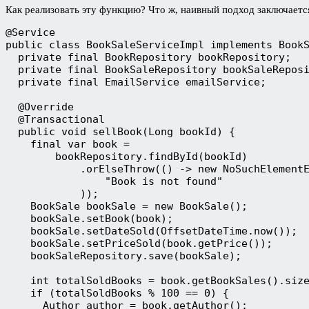
Как реализовать эту функцию? Что ж, наивный подход заключаетс
@Service
public class BookSaleServiceImpl implements Book
  private final BookRepository bookRepository;
  private final BookSaleRepository bookSaleRepos
  private final EmailService emailService;
  @Override
  @Transactional
  public void sellBook(Long bookId) {
    final var book =
        bookRepository.findById(bookId)
            .orElseThrow(() -> new NoSuchElement
                "Book is not found"
            ));
    BookSale bookSale = new BookSale();
    bookSale.setBook(book);
    bookSale.setDateSold(OffsetDateTime.now());
    bookSale.setPriceSold(book.getPrice());
    bookSaleRepository.save(bookSale);
    int totalSoldBooks = book.getBookSales().siz
    if (totalSoldBooks % 100 == 0) {
      Author author = book.getAuthor();