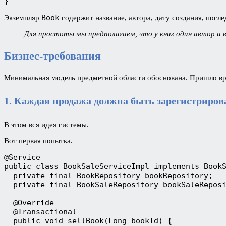
}
Book
Экземпляр
содержит название, автора, дату создания, посл
Для простоты мы предполагаем, что у книг один автор и в
Бизнес-требования
Минимальная модель предметной области обоснована. Пришло вре
1. Каждая продажа должна быть зарегистриров
В этом вся идея системы.
Вот первая попытка.
@Service
public class BookSaleServiceImpl implements Book
  private final BookRepository bookRepository;
  private final BookSaleRepository bookSaleRepos
  @Override
  @Transactional
  public void sellBook(Long bookId) {