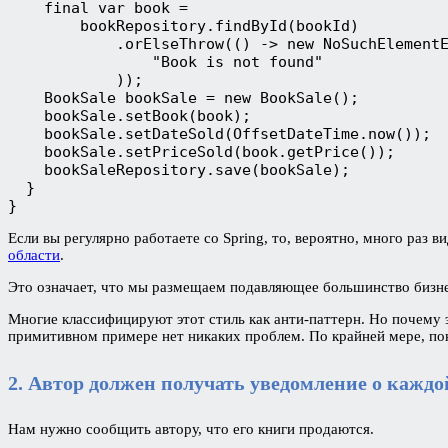
    final var book =
        bookRepository.findById(bookId)
            .orElseThrow(() -> new NoSuchElement
                "Book is not found"
            ));
    BookSale bookSale = new BookSale();
    bookSale.setBook(book);
    bookSale.setDateSold(OffsetDateTime.now());
    bookSale.setPriceSold(book.getPrice());
    bookSaleRepository.save(bookSale);
  }
}
Если вы регулярно работаете со Spring, то, вероятно, много раз
области
.
Это означает, что мы размещаем подавляющее большинство бизнес
Многие классифицируют этот стиль как анти-паттерн. Но почему э
примитивном примере нет никаких проблем. По крайней мере, пок
2. Автор должен получать уведомление о каждо
Нам нужно сообщить автору, что его книги продаются.