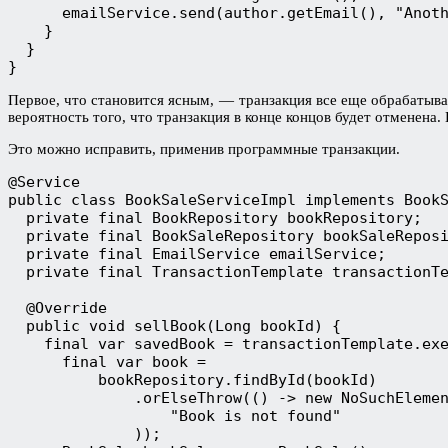
      emailService.send(author.getEmail(), "Anot
    }
  }
}
Первое, что становится ясным, — транзакция все еще обрабатыва
вероятность того, что транзакция в конце концов будет отменена.
Это можно исправить, применив программные транзакции.
@Service
public class BookSaleServiceImpl implements Book
  private final BookRepository bookRepository;
  private final BookSaleRepository bookSaleRepos
  private final EmailService emailService;
  private final TransactionTemplate transactionT
  @Override
  public void sellBook(Long bookId) {
    final var savedBook = transactionTemplate.ex
      final var book =
          bookRepository.findById(bookId)
              .orElseThrow(() -> new NoSuchEleme
                  "Book is not found"
              ));