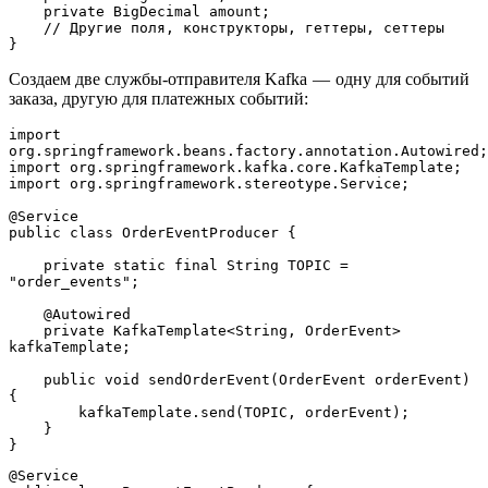
    private BigDecimal amount;
    // Другие поля, конструкторы, геттеры, сеттеры
}
Создаем две службы-отправителя Kafka — одну для событий
заказа, другую для платежных событий:
import 
org.springframework.beans.factory.annotation.Autowired;
import org.springframework.kafka.core.KafkaTemplate;
import org.springframework.stereotype.Service;
@Service
public class OrderEventProducer {
    private static final String TOPIC = 
"order_events";
    @Autowired
    private KafkaTemplate<String, OrderEvent> 
kafkaTemplate;
    public void sendOrderEvent(OrderEvent orderEvent) 
{
        kafkaTemplate.send(TOPIC, orderEvent);
    }
}
@Service