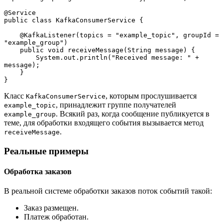
@Service
public class KafkaConsumerService {
    @KafkaListener(topics = "example_topic", groupId = 
"example_group")
    public void receiveMessage(String message) {
        System.out.println("Received message: " + 
message);
    }
}
Класс
, которым прослушивается
KafkaConsumerService
, принадлежит группе получателей
example_topic
. Всякий раз, когда сообщение публикуется в
example_group
теме, для обработки входящего события вызывается метод
.
receiveMessage
Реальные примеры
Обработка заказов
В реальной системе обработки заказов поток событий такой:
Заказ размещен.
Платеж обработан.