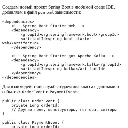
Создаем новый проект Spring Boot в любимой среде IDE,
добавляем в файл
зависимости:
pom.xml
<dependencies>
    <!-- Spring Boot Starter Web -->
    <dependency>
        <groupId>org.springframework.boot</groupId>
        <artifactId>spring-boot-starter-
web</artifactId>
    </dependency>
    <!-- Spring Boot Starter для Apache Kafka -->
    <dependency>
        <groupId>org.springframework.kafka</groupId>
        <artifactId>spring-kafka</artifactId>
    </dependency>
</dependencies>
Для взаимодействия служб создаем два класса с данными о
событиях
и
:
OrderEvent
PaymentEvent
public class OrderEvent {
    private Long orderId;
    // Другие поля, конструкторы, геттеры, сеттеры
}
public class PaymentEvent {
    private Long orderId;