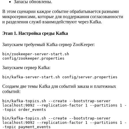
Запасы обновлены.
В этом сценарии каждое событие обрабатывается разными
микросервисами, которые для поддержания согласованности
и разделения служб взаимодействуют через Kafka.
Этап 1. Настройка среды Kafka
Запускаем требуемый Kafka сервер ZooKeeper:
bin/zookeeper-server-start.sh 
config/zookeeper.properties
Запускаем сервер Kafka:
bin/kafka-server-start.sh config/server.properties
Создаем две темы Kafka для событий заказа и платежных
событий:
bin/kafka-topics.sh --create --bootstrap-server 
localhost:9092 --replication-factor 1 --partitions 1 -
-topic order_events
bin/kafka-topics.sh --create --bootstrap-server 
localhost:9092 --replication-factor 1 --partitions 1 -
-topic payment_events