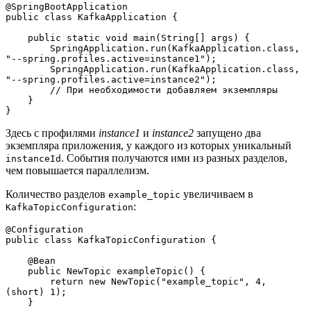
@SpringBootApplication
public class KafkaApplication {
    public static void main(String[] args) {
        SpringApplication.run(KafkaApplication.class, 
"--spring.profiles.active=instance1");
        SpringApplication.run(KafkaApplication.class, 
"--spring.profiles.active=instance2");
        // При необходимости добавляем экземпляры
    }
}
Здесь с профилями
instance1
и
instance2
запущено два
экземпляра приложения, у каждого из которых уникальный
. События получаются ими из разных разделов,
instanceId
чем повышается параллелизм.
Количество разделов
увеличиваем в
example_topic
:
KafkaTopicConfiguration
@Configuration
public class KafkaTopicConfiguration {
    @Bean
    public NewTopic exampleTopic() {
        return new NewTopic("example_topic", 4, 
(short) 1);
    }