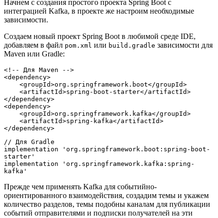
Начнем с создания простого проекта Spring Boot с
интеграцией Kafka, в проекте же настроим необходимые
зависимости.
Создаем новый проект Spring Boot в любимой среде IDE,
добавляем в файл
или
зависимости для
pom.xml
build.gradle
Maven или Gradle:
<!-- Для Maven -->
<dependency>
    <groupId>org.springframework.boot</groupId>
    <artifactId>spring-boot-starter</artifactId>
</dependency>
<dependency>
    <groupId>org.springframework.kafka</groupId>
    <artifactId>spring-kafka</artifactId>
</dependency>
// Для Gradle
implementation 'org.springframework.boot:spring-boot-
starter'
implementation 'org.springframework.kafka:spring-
kafka'
Прежде чем применять Kafka для событийно-
ориентированного взаимодействия, создадим темы и укажем
количество разделов, темы подобны каналам для публикации
событий отправителями и подписки получателей на эти