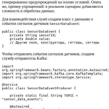
генерировании предупреждений на основе условий. Опять
же, пример упрощенный: в реальном сценарии добавляются
сложность и обработка данных.
Для взаимодействия служб создаем класс с данными о
событии сигналов датчиков
:
SensorDataEvent
public class SensorDataEvent {
    private String sensorId;
    private double value;
    // Другие поля, конструкторы, геттеры, сеттеры
}
Чтобы отправлять события сигналов датчиков, создаем
службу-отправитель Kafka:
import 
org.springframework.beans.factory.annotation.Autowired;
import org.springframework.kafka.core.KafkaTemplate;
import org.springframework.stereotype.Service;
@Service
public class SensorDataEventProducer {
    private static final String TOPIC = 
"sensor_data_events";
    @Autowired