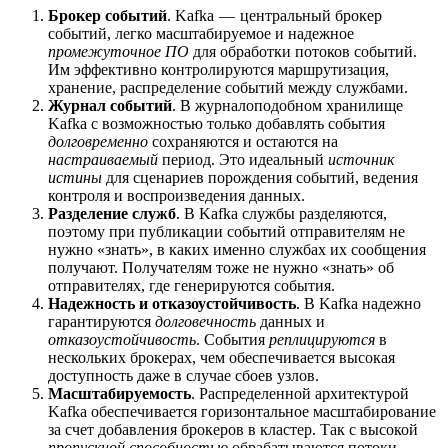
Брокер событий
. Kafka — центральный брокер
событий, легко масштабируемое и надежное
промежуточное ПО
для обработки потоков событий.
Им эффективно контролируются маршрутизация,
хранение, распределение событий между службами.
Журнал событий
. В журналоподобном хранилище
Kafka с возможностью только добавлять события
долговременно
сохраняются и остаются на
настраиваемый
период. Это идеальный
источник
истины
для сценариев порождения событий, ведения
контроля и воспроизведения данных.
Разделение служб
. В Kafka службы разделяются,
поэтому при публикации событий отправителям не
нужно «знать», в каких именно службах их сообщения
получают. Получателям тоже не нужно «знать» об
отправителях, где генерируются события.
Надежность и отказоустойчивость
. В Kafka надежно
гарантируются
долговечность
данных и
отказоустойчивость
. События
реплицируются
в
нескольких брокерах, чем обеспечивается высокая
доступность даже в случае сбоев узлов.
Масштабируемость
. Распределенной архитектурой
Kafka обеспечивается горизонтальное масштабирование
за счет добавления брокеров в кластер. Так с высокой
пропускной способностью
обрабатываются потоки