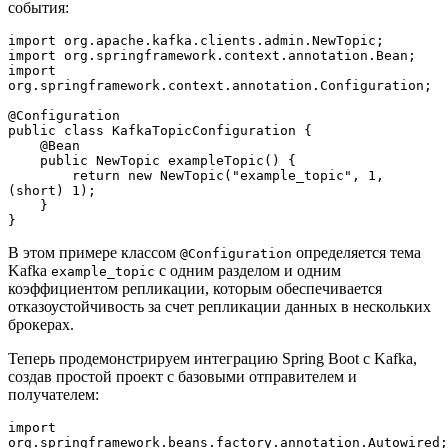
события:
import org.apache.kafka.clients.admin.NewTopic;
import org.springframework.context.annotation.Bean;
import 
org.springframework.context.annotation.Configuration;
@Configuration
public class KafkaTopicConfiguration {
    @Bean
    public NewTopic exampleTopic() {
        return new NewTopic("example_topic", 1, 
(short) 1);
    }
}
В этом примере классом
определяется тема
@Configuration
Kafka
с одним разделом и одним
example_topic
коэффициентом репликации, которым обеспечивается
отказоустойчивость за счет репликации данных в нескольких
брокерах.
Теперь продемонстрируем интеграцию Spring Boot с Kafka,
создав простой проект с базовыми отправителем и
получателем:
import 
org.springframework.beans.factory.annotation.Autowired;