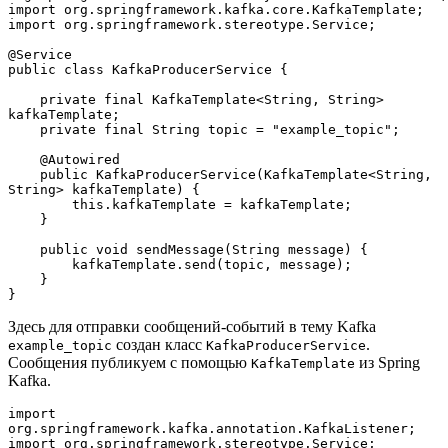
import org.springframework.kafka.core.KafkaTemplate;
import org.springframework.stereotype.Service;
@Service
public class KafkaProducerService {
    private final KafkaTemplate<String, String> 
kafkaTemplate;
    private final String topic = "example_topic";
    @Autowired
    public KafkaProducerService(KafkaTemplate<String, 
String> kafkaTemplate) {
        this.kafkaTemplate = kafkaTemplate;
    }
    public void sendMessage(String message) {
        kafkaTemplate.send(topic, message);
    }
}
Здесь для отправки сообщений-событий в тему Kafka
создан класс
.
example_topic
KafkaProducerService
Сообщения публикуем с помощью
из Spring
KafkaTemplate
Kafka.
import 
org.springframework.kafka.annotation.KafkaListener;
import org.springframework.stereotype.Service;