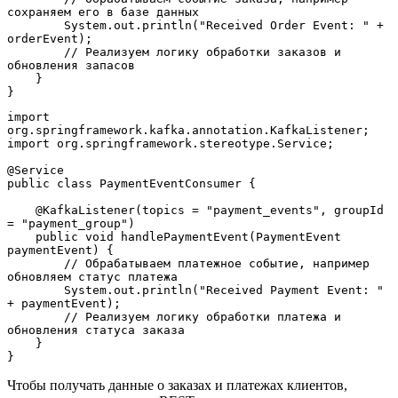
сохраняем его в базе данных
        System.out.println("Received Order Event: " + 
orderEvent);
        // Реализуем логику обработки заказов и 
обновления запасов
    }
}
import 
org.springframework.kafka.annotation.KafkaListener;
import org.springframework.stereotype.Service;
@Service
public class PaymentEventConsumer {
    @KafkaListener(topics = "payment_events", groupId 
= "payment_group")
    public void handlePaymentEvent(PaymentEvent 
paymentEvent) {
        // Обрабатываем платежное событие, например 
обновляем статус платежа
        System.out.println("Received Payment Event: " 
+ paymentEvent);
        // Реализуем логику обработки платежа и 
обновления статуса заказа
    }
}
Чтобы получать данные о заказах и платежах клиентов,