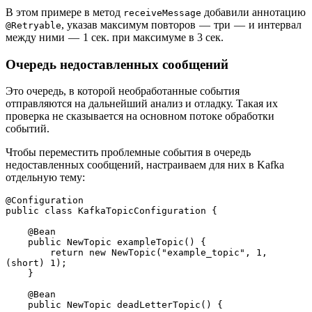
В этом примере в метод
добавили аннотацию
receiveMessage
, указав максимум повторов — три — и интервал
@Retryable
между ними — 1 сек. при максимуме в 3 сек.
Очередь недоставленных сообщений
Это очередь, в которой необработанные события
отправляются на дальнейший анализ и отладку. Такая их
проверка не сказывается на основном потоке обработки
событий.
Чтобы переместить проблемные события в очередь
недоставленных сообщений, настраиваем для них в Kafka
отдельную тему:
@Configuration
public class KafkaTopicConfiguration {
    @Bean
    public NewTopic exampleTopic() {
        return new NewTopic("example_topic", 1, 
(short) 1);
    }
    @Bean
    public NewTopic deadLetterTopic() {