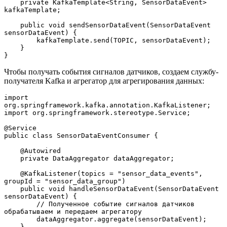
    private KafkaTemplate<String, SensorDataEvent> 
kafkaTemplate;
    public void sendSensorDataEvent(SensorDataEvent 
sensorDataEvent) {
        kafkaTemplate.send(TOPIC, sensorDataEvent);
    }
}
Чтобы получать события сигналов датчиков, создаем службу-
получателя Kafka и агрегатор для агрегирования данных:
import 
org.springframework.kafka.annotation.KafkaListener;
import org.springframework.stereotype.Service;
@Service
public class SensorDataEventConsumer {
    @Autowired
    private DataAggregator dataAggregator;
    @KafkaListener(topics = "sensor_data_events", 
groupId = "sensor_data_group")
    public void handleSensorDataEvent(SensorDataEvent 
sensorDataEvent) {
        // Полученное событие сигналов датчиков 
обрабатываем и передаем агрегатору
        dataAggregator.aggregate(sensorDataEvent);
    }