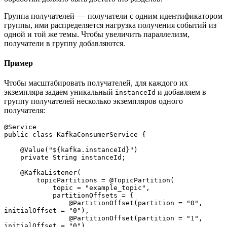
Группа получателей — получатели с одним идентификатором
группы, ими распределяется нагрузка получения событий из
одной и той же темы. Чтобы увеличить параллелизм,
получатели в группу добавляются.
Пример
Чтобы масштабировать получателей, для каждого их
экземпляра задаем уникальный
и добавляем в
instanceId
группу получателей несколько экземпляров одного
получателя:
@Service
public class KafkaConsumerService {
    @Value("${kafka.instanceId}")
    private String instanceId;
    @KafkaListener(
        topicPartitions = @TopicPartition(
            topic = "example_topic",
            partitionOffsets = {
                @PartitionOffset(partition = "0", 
initialOffset = "0"),
                @PartitionOffset(partition = "1", 
initialOffset = "0"),