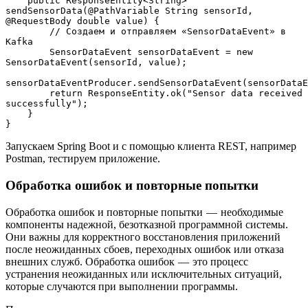
    public ResponseEntity<String> 
sendSensorData(@PathVariable String sensorId, 
@RequestBody double value) {
        // Создаем и отправляем «SensorDataEvent» в 
Kafka
        SensorDataEvent sensorDataEvent = new 
SensorDataEvent(sensorId, value);
sensorDataEventProducer.sendSensorDataEvent(sensorDataE
        return ResponseEntity.ok("Sensor data received 
successfully");
    }
}
Запускаем Spring Boot и с помощью клиента REST, например
Postman, тестируем приложение.
Обработка ошибок и повторные попытки
Обработка ошибок и повторные попытки — необходимые
компоненты надежной, безотказной программной системы.
Они важны для корректного восстановления приложений
после неожиданных сбоев, переходных ошибок или отказа
внешних служб. Обработка ошибок — это процесс
устранения неожиданных или исключительных ситуаций,
которые случаются при выполнении программы.