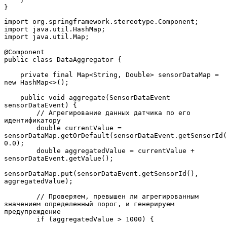
}
import org.springframework.stereotype.Component;
import java.util.HashMap;
import java.util.Map;
@Component
public class DataAggregator {
    private final Map<String, Double> sensorDataMap = 
new HashMap<>();
    public void aggregate(SensorDataEvent 
sensorDataEvent) {
        // Агрегирование данных датчика по его 
идентификатору
        double currentValue = 
sensorDataMap.getOrDefault(sensorDataEvent.getSensorId(
0.0);
        double aggregatedValue = currentValue + 
sensorDataEvent.getValue();
sensorDataMap.put(sensorDataEvent.getSensorId(), 
aggregatedValue);
        // Проверяем, превышен ли агрегированным 
значением определенный порог, и генерируем 
предупреждение
        if (aggregatedValue > 1000) {