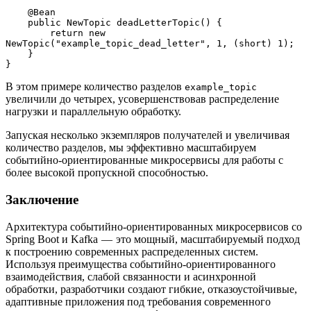
    @Bean
    public NewTopic deadLetterTopic() {
        return new 
NewTopic("example_topic_dead_letter", 1, (short) 1);
    }
}
В этом примере количество разделов
example_topic
увеличили до четырех, усовершенствовав распределение
нагрузки и параллельную обработку.
Запуская несколько экземпляров получателей и увеличивая
количество разделов, мы эффективно масштабируем
событийно-ориентированные микросервисы для работы с
более высокой пропускной способностью.
Заключение
Архитектура событийно-ориентированных микросервисов со
Spring Boot и Kafka — это мощный, масштабируемый подход
к построению современных распределенных систем.
Используя преимущества событийно-ориентированного
взаимодействия, слабой связанности и асинхронной
обработки, разработчики создают гибкие, отказоустойчивые,
адаптивные приложения под требования современного