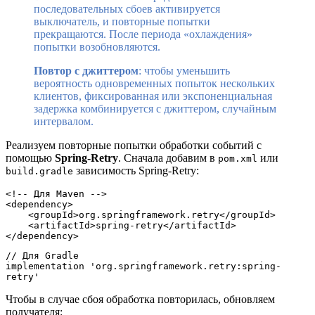
последовательных сбоев активируется
выключатель, и повторные попытки
прекращаются. После периода «охлаждения»
попытки возобновляются.
Повтор с джиттером
: чтобы уменьшить
вероятность одновременных попыток нескольких
клиентов, фиксированная или экспоненциальная
задержка комбинируется с джиттером, случайным
интервалом.
Реализуем повторные попытки обработки событий с
помощью
Spring-Retry
. Сначала добавим в
или
pom.xml
зависимость Spring-Retry:
build.gradle
<!-- Для Maven -->
<dependency>
    <groupId>org.springframework.retry</groupId>
    <artifactId>spring-retry</artifactId>
</dependency>
// Для Gradle
implementation 'org.springframework.retry:spring-
retry'
Чтобы в случае сбоя обработка повторилась, обновляем
получателя: