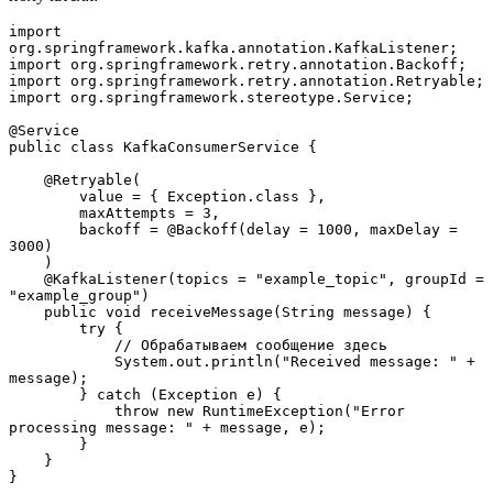
import 
org.springframework.kafka.annotation.KafkaListener;
import org.springframework.retry.annotation.Backoff;
import org.springframework.retry.annotation.Retryable;
import org.springframework.stereotype.Service;
@Service
public class KafkaConsumerService {
    @Retryable(
        value = { Exception.class },
        maxAttempts = 3,
        backoff = @Backoff(delay = 1000, maxDelay = 
3000)
    )
    @KafkaListener(topics = "example_topic", groupId = 
"example_group")
    public void receiveMessage(String message) {
        try {
            // Обрабатываем сообщение здесь
            System.out.println("Received message: " + 
message);
        } catch (Exception e) {
            throw new RuntimeException("Error 
processing message: " + message, e);
        }
    }
}