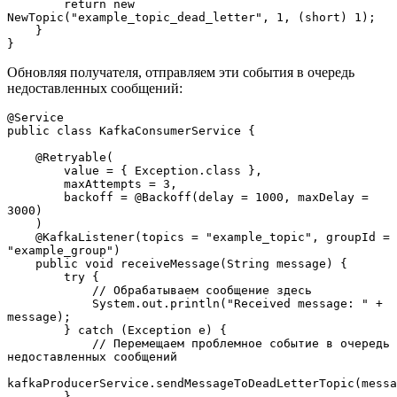
        return new 
NewTopic("example_topic_dead_letter", 1, (short) 1);
    }
}
Обновляя получателя, отправляем эти события в очередь
недоставленных сообщений:
@Service
public class KafkaConsumerService {
    @Retryable(
        value = { Exception.class },
        maxAttempts = 3,
        backoff = @Backoff(delay = 1000, maxDelay = 
3000)
    )
    @KafkaListener(topics = "example_topic", groupId = 
"example_group")
    public void receiveMessage(String message) {
        try {
            // Обрабатываем сообщение здесь
            System.out.println("Received message: " + 
message);
        } catch (Exception e) {
            // Перемещаем проблемное событие в очередь 
недоставленных сообщений
kafkaProducerService.sendMessageToDeadLetterTopic(messa
        }