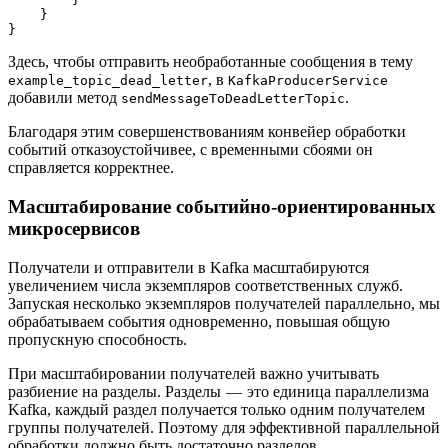
    }
}
Здесь, чтобы отправить необработанные сообщения в тему
, в
example_topic_dead_letter
KafkaProducerService
добавили метод
.
sendMessageToDeadLetterTopic
Благодаря этим совершенствованиям конвейер обработки
событий отказоустойчивее, с временными сбоями он
справляется корректнее.
Масштабирование событийно-ориентированных
микросервисов
Получатели и отправители в Kafka масштабируются
увеличением числа экземпляров соответственных служб.
Запуская несколько экземпляров получателей параллельно, мы
обрабатываем события одновременно, повышая общую
пропускную способность.
При масштабировании получателей важно учитывать
разбиение на разделы. Разделы — это единица параллелизма
Kafka, каждый раздел получается только одним получателем
группы получателей. Поэтому для эффективной параллельной
обработки должно быть достаточно разделов.