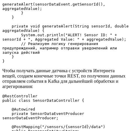
generateAlert(sensorDataEvent.getSensorId(), 
aggregatedValue);
        }
    }
    private void generateAlert(String sensorId, double 
aggregatedValue) {
        System.out.println("ALERT! Sensor ID: " + 
sensorId + ", Aggregated Value: " + aggregatedValue);
        // Реализуем логику генерирования 
предупреждений, например отправки уведомлений или 
запуска действий
    }
}
Чтобы получать данные датчика с устройств Интернета
вещей, создаем конечные точки REST, по получении данных
отправляем события в Kafka для дальнейшей обработки и
агрегирования:
@RestController
public class SensorDataController {
    @Autowired
    private SensorDataEventProducer 
sensorDataEventProducer;
    @PostMapping("/sensors/{sensorId}/data")