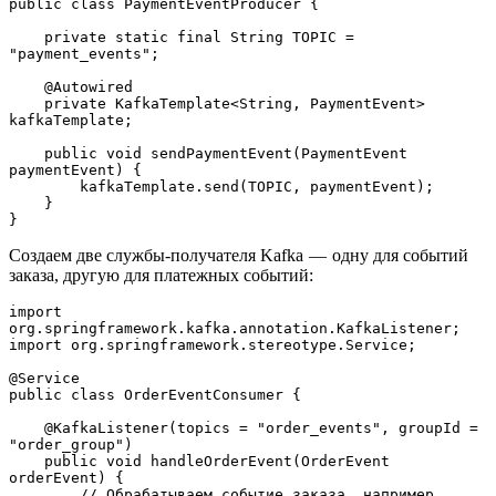
public class PaymentEventProducer {
    private static final String TOPIC = 
"payment_events";
    @Autowired
    private KafkaTemplate<String, PaymentEvent> 
kafkaTemplate;
    public void sendPaymentEvent(PaymentEvent 
paymentEvent) {
        kafkaTemplate.send(TOPIC, paymentEvent);
    }
}
Создаем две службы-получателя Kafka — одну для событий
заказа, другую для платежных событий:
import 
org.springframework.kafka.annotation.KafkaListener;
import org.springframework.stereotype.Service;
@Service
public class OrderEventConsumer {
    @KafkaListener(topics = "order_events", groupId = 
"order_group")
    public void handleOrderEvent(OrderEvent 
orderEvent) {
        // Обрабатываем событие заказа, например 