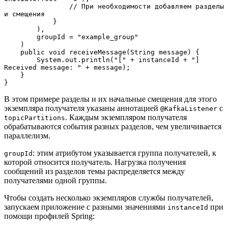
                // При необходимости добавляем разделы 
и смещения
            }
        ),
        groupId = "example_group"
    )
    public void receiveMessage(String message) {
        System.out.println("[" + instanceId + "] 
Received message: " + message);
    }
}
В этом примере разделы и их начальные смещения для этого
экземпляра получателя указаны аннотацией
с
@KafkaListener
. Каждым экземпляром получателя
topicPartitions
обрабатываются события разных разделов, чем увеличивается
параллелизм.
: этим атрибутом указывается группа получателей, к
groupId
которой относится получатель. Нагрузка получения
сообщений из разделов темы распределяется между
получателями одной группы.
Чтобы создать несколько экземпляров службы получателей,
запускаем приложение с разными значениями
при
instanceId
помощи профилей Spring: