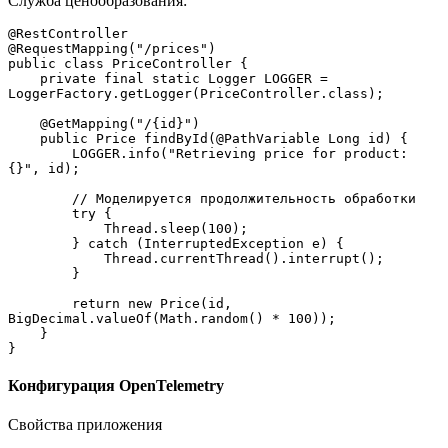
Служба ценообразования:
@RestController
@RequestMapping("/prices")
public class PriceController {
    private final static Logger LOGGER = 
LoggerFactory.getLogger(PriceController.class);
    @GetMapping("/{id}")
    public Price findById(@PathVariable Long id) {
        LOGGER.info("Retrieving price for product: 
{}", id);
        // Моделируется продолжительность обработки
        try {
            Thread.sleep(100);
        } catch (InterruptedException e) {
            Thread.currentThread().interrupt();
        }
        return new Price(id, 
BigDecimal.valueOf(Math.random() * 100));
    }
}
Конфигурация OpenTelemetry
Свойства приложения