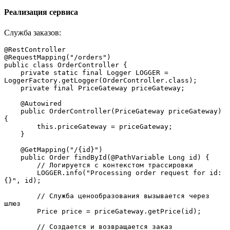
Реализация сервиса
Служба заказов:
@RestController
@RequestMapping("/orders")
public class OrderController {
    private static final Logger LOGGER = 
LoggerFactory.getLogger(OrderController.class);
    private final PriceGateway priceGateway;
    @Autowired
    public OrderController(PriceGateway priceGateway) 
{
        this.priceGateway = priceGateway;
    }
    @GetMapping("/{id}")
    public Order findById(@PathVariable Long id) {
        // Логируется с контекстом трассировки
        LOGGER.info("Processing order request for id: 
{}", id);
        // Служба ценообразования вызывается через 
шлюз
        Price price = priceGateway.getPrice(id);
        // Создается и возвращается заказ