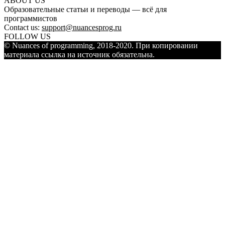
ABOUT US
Образовательные статьи и переводы — всё для
программистов
Contact us:
support@nuancesprog.ru
FOLLOW US
© Nuances of programming, 2018-2020. При копировании
материала ссылка на источник обязательна.