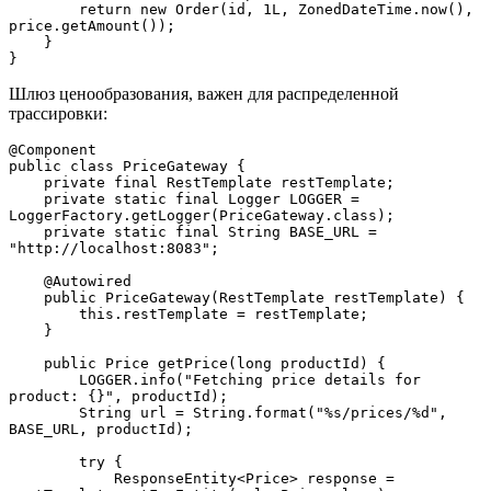
        return new Order(id, 1L, ZonedDateTime.now(), 
price.getAmount());
    }
}
Шлюз ценообразования, важен для распределенной
трассировки:
@Component
public class PriceGateway {
    private final RestTemplate restTemplate;
    private static final Logger LOGGER = 
LoggerFactory.getLogger(PriceGateway.class);
    private static final String BASE_URL = 
"http://localhost:8083";
    @Autowired
    public PriceGateway(RestTemplate restTemplate) {
        this.restTemplate = restTemplate;
    }
    public Price getPrice(long productId) {
        LOGGER.info("Fetching price details for 
product: {}", productId);
        String url = String.format("%s/prices/%d", 
BASE_URL, productId);
        try {
            ResponseEntity<Price> response = 