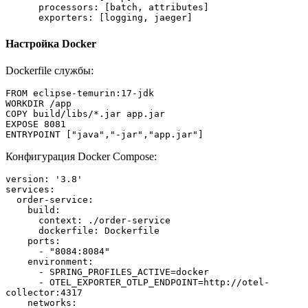
      processors: [batch, attributes]
      exporters: [logging, jaeger]
Настройка Docker
Dockerfile службы:
FROM eclipse-temurin:17-jdk
WORKDIR /app
COPY build/libs/*.jar app.jar
EXPOSE 8081
ENTRYPOINT ["java","-jar","app.jar"]
Конфигурация Docker Compose:
version: '3.8'
services:
  order-service:
    build:
      context: ./order-service
      dockerfile: Dockerfile
    ports:
      - "8084:8084"
    environment:
      - SPRING_PROFILES_ACTIVE=docker
      - OTEL_EXPORTER_OTLP_ENDPOINT=http://otel-
collector:4317
    networks: