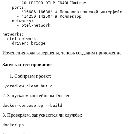
      - COLLECTOR_OTLP_ENABLED=true
    ports:
      - "16686:16686" # Пользовательский интерфейс
      - "14250:14250" # Коллектор
    networks:
      - otel-network
networks:
  otel-network:
    driver: bridge
Изменения кода завершены, теперь создадим приложение.
Запуск и тестирование
Собираем проект:
./gradlew clean build
2. Запускаем контейнеры Docker:
docker-compose up --build
3. Проверяем, запускаются ли службы:
docker ps