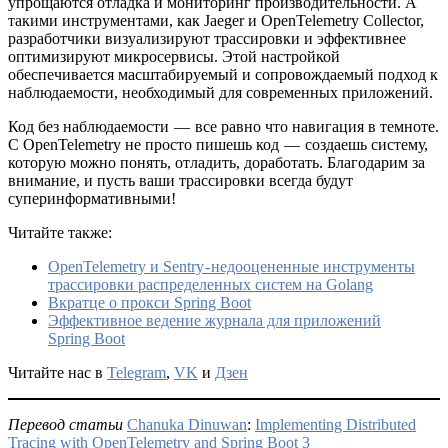
упрощаются отладка и мониторинг производительности. А
такими инструментами, как Jaeger и OpenTelemetry Collector,
разработчики визуализируют трассировки и эффективнее
оптимизируют микросервисы. Этой настройкой
обеспечивается масштабируемый и сопровождаемый подход к
наблюдаемости, необходимый для современных приложений.
Код без наблюдаемости — все равно что навигация в темноте.
С OpenTelemetry не просто пишешь код — создаешь систему,
которую можно понять, отладить, доработать. Благодарим за
внимание, и пусть ваши трассировки всегда будут
суперинформативными!
Читайте также:
OpenTelemetry и Sentry - недооцененные инструменты
трассировки распределенных систем на Golang
Вкратце о прокси Spring Boot
Эффективное ведение журнала для приложений
Spring Boot
Читайте нас в
Telegram
,
VK
и
Дзен
Перевод статьи
Chanuka Dinuwan
:
Implementing Distributed
Tracing with OpenTelemetry and Spring Boot 3