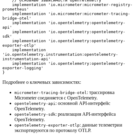
    // Основные зависимости OpenTelemetry
    implementation 'io.micrometer:micrometer-registry-
prometheus'
    implementation 'io.micrometer:micrometer-tracing-
bridge-otel'
    implementation 'io.opentelemetry:opentelemetry-
api'
    implementation 'io.opentelemetry:opentelemetry-
sdk'
    implementation 'io.opentelemetry:opentelemetry-
exporter-otlp'
    implementation 
'io.opentelemetry.instrumentation:opentelemetry-
instrumentation-api'
    implementation 'io.opentelemetry:opentelemetry-
exporter-logging'
}
Подробнее о ключевых зависимостях:
: трассировка
micrometer-tracing-bridge-otel
Micrometer соединяется с OpenTelemetry.
: основной API-интерфейс
opentelemetry-api
OpenTelemetry.
: реализация API-интерфейса
opentelemetry-sdk
OpenTelemetry.
: данные телеметрии
opentelemetry-exporter-otlp
экспортируются по протоколу OTLP.