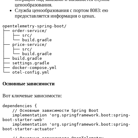
ценообразования.
Служба ценообразования с портом 8083: ею
предоставляется информация о ценах.
opentelemetry-spring-boot/
├── order-service/
│   ├── src/
│   └── build.gradle
├── price-service/
│   ├── src/
│   └── build.gradle
├── build.gradle
├── settings.gradle
├── docker-compose.yml
└── otel-config.yml
Основные зависимости
Вот ключевые зависимости:
dependencies {
    // Основные зависимости Spring Boot
    implementation 'org.springframework.boot:spring-
boot-starter-web'
    implementation 'org.springframework.boot:spring-
boot-starter-actuator'