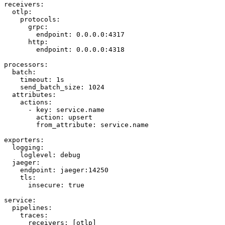
receivers:
  otlp:
    protocols:
      grpc:
        endpoint: 0.0.0.0:4317
      http:
        endpoint: 0.0.0.0:4318
processors:
  batch:
    timeout: 1s
    send_batch_size: 1024
  attributes:
    actions:
      - key: service.name
        action: upsert
        from_attribute: service.name
exporters:
  logging:
    loglevel: debug
  jaeger:
    endpoint: jaeger:14250
    tls:
      insecure: true
service:
  pipelines:
    traces:
      receivers: [otlp]