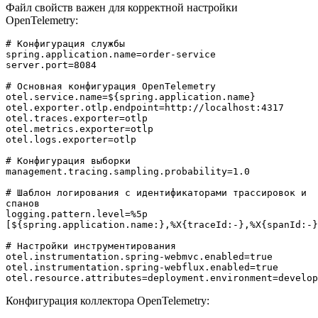
Файл свойств важен для корректной настройки
OpenTelemetry:
# Конфигурация службы
spring.application.name=order-service
server.port=8084
# Основная конфигурация OpenTelemetry
otel.service.name=${spring.application.name}
otel.exporter.otlp.endpoint=http://localhost:4317
otel.traces.exporter=otlp
otel.metrics.exporter=otlp
otel.logs.exporter=otlp
# Конфигурация выборки
management.tracing.sampling.probability=1.0
# Шаблон логирования с идентификаторами трассировок и 
спанов
logging.pattern.level=%5p 
[${spring.application.name:},%X{traceId:-},%X{spanId:-}
# Настройки инструментирования
otel.instrumentation.spring-webmvc.enabled=true
otel.instrumentation.spring-webflux.enabled=true
otel.resource.attributes=deployment.environment=develop
Конфигурация коллектора OpenTelemetry: