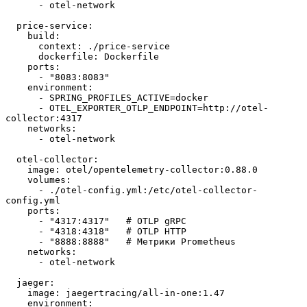
      - otel-network
  price-service:
    build:
      context: ./price-service
      dockerfile: Dockerfile
    ports:
      - "8083:8083"
    environment:
      - SPRING_PROFILES_ACTIVE=docker
      - OTEL_EXPORTER_OTLP_ENDPOINT=http://otel-
collector:4317
    networks:
      - otel-network
  otel-collector:
    image: otel/opentelemetry-collector:0.88.0
    volumes:
      - ./otel-config.yml:/etc/otel-collector-
config.yml
    ports:
      - "4317:4317"   # OTLP gRPC
      - "4318:4318"   # OTLP HTTP
      - "8888:8888"   # Метрики Prometheus
    networks:
      - otel-network
  jaeger:
    image: jaegertracing/all-in-one:1.47
    environment: