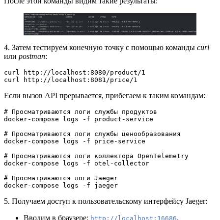
После этой команды видим такие результаты:
4. Затем тестируем конечную точку с помощью команды
curl
или
postman
:
curl http://localhost:8080/product/1
curl http://localhost:8081/price/1
Если вызов API прерывается, прибегаем к таким командам:
# Просматриваются логи службы продуктов
docker-compose logs -f product-service
# Просматриваются логи службы ценообразования
docker-compose logs -f price-service
# Просматриваются логи коллектора OpenTelemetry
docker-compose logs -f otel-collector
# Просматриваются логи Jaeger
docker-compose logs -f jaeger
5. Получаем доступ к пользовательскому интерфейсу Jaeger:
Вводим в браузере:
.
http://localhost:16686