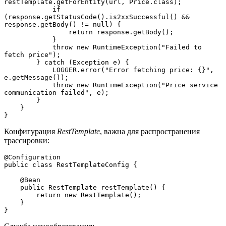
restTemplate.getForEntity(url, Price.class);
            if 
(response.getStatusCode().is2xxSuccessful() && 
response.getBody() != null) {
                return response.getBody();
            }
            throw new RuntimeException("Failed to 
fetch price");
        } catch (Exception e) {
            LOGGER.error("Error fetching price: {}", 
e.getMessage());
            throw new RuntimeException("Price service 
communication failed", e);
        }
    }
}
Конфигурация
RestTemplate
, важна для распространения
трассировки:
@Configuration
public class RestTemplateConfig {
    @Bean
    public RestTemplate restTemplate() {
        return new RestTemplate();
    }
}