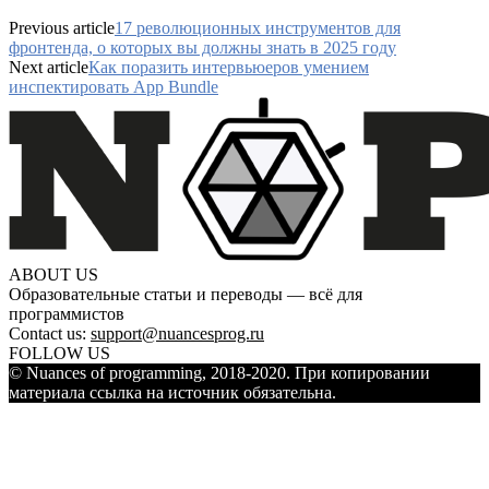
Previous article
17 революционных инструментов для
фронтенда, о которых вы должны знать в 2025 году
Next article
Как поразить интервьюеров умением
инспектировать App Bundle
ABOUT US
Образовательные статьи и переводы — всё для
программистов
Contact us:
support@nuancesprog.ru
FOLLOW US
© Nuances of programming, 2018-2020. При копировании
материала ссылка на источник обязательна.