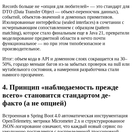
Records больше не «опция для любителей» — это стандарт для
DTO (Data Transfer Object — объект-переносчик данных),
событий, объектов-значений и доменных примитивов.
Изолированные интерфейсы (sealed interfaces) в сочетании с
исчерпывающим сопоставлением с образцом (pattern
matching), которое стало финальным еще в Java 21, превратили
моделирование предметной области в нечто почти
функциональное — но при этом типобезопасное и
производительное.
Итог: объем кода в API и доменном слоях сокращается на 30–
50%, гораздо меньше багов из-за забытых проверок на null или
мутабельного состояния, а намерения разработчика стали
намного прозрачнее.
4. Принцип «наблюдаемость прежде
всего» становится стандартом де-
факто (а не опцией)
Встроенная в Spring Boot 4.0 автоматическая инструментация
OpenTelemetry, метрики Micrometer 2.x и структурированное
JSON-логирование означают, что каждый новый сервис по
умолчанию поставляется с распределенной трассировкой,