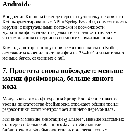
Android»
Внедрение Kotlin на бэкенде перешагнуло точку невозврата.
Kotlin-ориентированные API в Spring Boot 4.0, совместимость
корутин с виртуальными потоками и возможности
мультиплатформенности сделали его предпочтительным
языком для новых сервисов во многих Java-компаниях.
Команды, которые пишут новые микросервисы на Kotlin,
отмечают ускорение поставки фич на 25–40% и значительно
меньше багов, связанных с null.
7. Простота снова побеждает: меньше
магии фреймворка, больше явного
кода
Модульная автоконфигурация Spring Boot 4.0 и снижение
уровня диктаторства фреймворка отражают общий тренд:
разработчики хотят контроля без лишнего церемониала.
Мы видим меньше аннотаций @Enable*, меньше кастомных
стартеров и больше обычного Java с небольшими
библиотеками. Фреймворк теперь стал легковесным