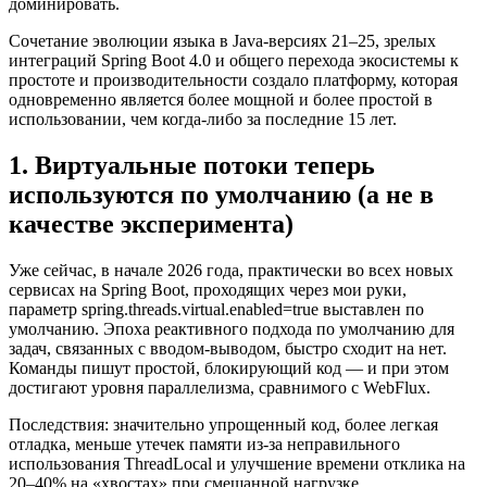
доминировать.
Сочетание эволюции языка в Java-версиях 21–25, зрелых
интеграций Spring Boot 4.0 и общего перехода экосистемы к
простоте и производительности создало платформу, которая
одновременно является более мощной и более простой в
использовании, чем когда-либо за последние 15 лет.
1. Виртуальные потоки теперь
используются по умолчанию (а не в
качестве эксперимента)
Уже сейчас, в начале 2026 года, практически во всех новых
сервисах на Spring Boot, проходящих через мои руки,
параметр spring.threads.virtual.enabled=true выставлен по
умолчанию. Эпоха реактивного подхода по умолчанию для
задач, связанных с вводом-выводом, быстро сходит на нет.
Команды пишут простой, блокирующий код — и при этом
достигают уровня параллелизма, сравнимого с WebFlux.
Последствия: значительно упрощенный код, более легкая
отладка, меньше утечек памяти из-за неправильного
использования ThreadLocal и улучшение времени отклика на
20–40% на «хвостах» при смешанной нагрузке.