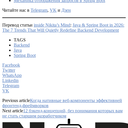
Механика отображения запросов в Spring Boot
Читайте нас в
Telegram
,
VK
и
Дзен
Перевод статьи
inside Nikita’s Mind
:
Java & Spring Boot in 2026:
The 7 Trends That Will Quietly Redefine Backend Development
TAGS
Backend
Java
Spring Boot
Facebook
Twitter
WhatsApp
Linkedin
Telegram
VK
Previous article
Когда нативные веб-компоненты эффективней
фронтенд-фреймворков
Next article
12 бэкенд-концепций, без понимания которых вам
не стать старшим разработчиком