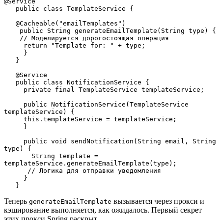
@Service
   public class TemplateService {
   @Cacheable("emailTemplates")
    public String generateEmailTemplate(String type) {
    // Моделируется дорогостоящая операция
     return "Template for: " + type;
     }
   }
   @Service
   public class NotificationService {
     private final TemplateService templateService;
     public NotificationService(TemplateService 
templateService) {
     this.templateService = templateService;
     }
     public void sendNotification(String email, String 
type) {
       String template = 
templateService.generateEmailTemplate(type);
      // Логика для отправки уведомления
     }
   }
Теперь
вызывается через прокси и
generateEmailTemplate
кэширование выполняется, как ожидалось. Первый секрет
этих прокси Spring раскрыт.