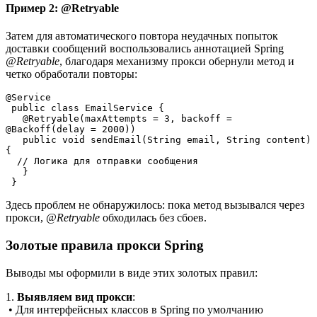
Пример 2: @Retryable
Затем для автоматического повтора неудачных попыток
доставки сообщений воспользовались аннотацией Spring
@Retryable
, благодаря механизму прокси обернули метод и
четко обработали повторы:
@Service
 public class EmailService {
   @Retryable(maxAttempts = 3, backoff = 
@Backoff(delay = 2000))
   public void sendEmail(String email, String content) 
{
  // Логика для отправки сообщения
   }
 }
Здесь проблем не обнаружилось: пока метод вызывался через
прокси,
@Retryable
обходилась без сбоев.
Золотые правила прокси Spring
Выводы мы оформили в виде этих золотых правил:
1.
Выявляем вид прокси
:
• Для интерфейсных классов в Spring по умолчанию