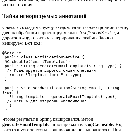
использования.
Тайна игнорируемых аннотаций
Сначала создадим службу уведомлений по электронной почте,
для их обработки спроектируем класс
NotificationService
, а
дорогостоящую логику генерирования email-шаблонов
кэшируем. Вот код:
@Service
 public class NotificationService {
 @Cacheable("emailTemplates")
 public String generateEmailTemplate(String type) {
  // Моделируется дорогостоящая операция
   return "Template for: " + type;
 }
 public void sendNotification(String email, String 
type) {
   String template = generateEmailTemplate(type);
  // Логика для отправки уведомления
   }
 }
Чтобы результат в Spring кэшировался, метод
generateEmailTemplate
аннотировали как
@Cacheable
. Но,
когда запустили тесты, кэширование не выполнилось. При