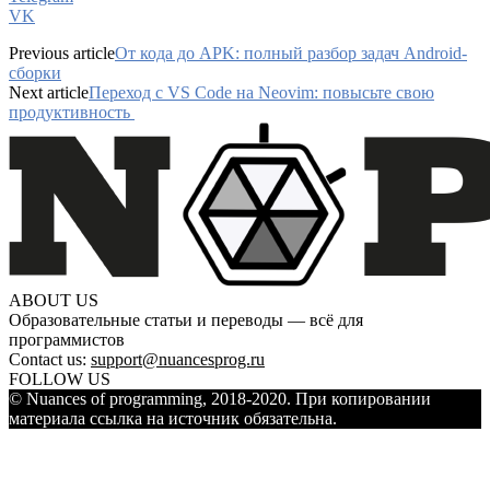
VK
Previous article
От кода до APK: полный разбор задач Android-
сборки
Next article
Переход с VS Code на Neovim: повысьте свою
продуктивность
ABOUT US
Образовательные статьи и переводы — всё для
программистов
Contact us:
support@nuancesprog.ru
FOLLOW US
© Nuances of programming, 2018-2020. При копировании
материала ссылка на источник обязательна.