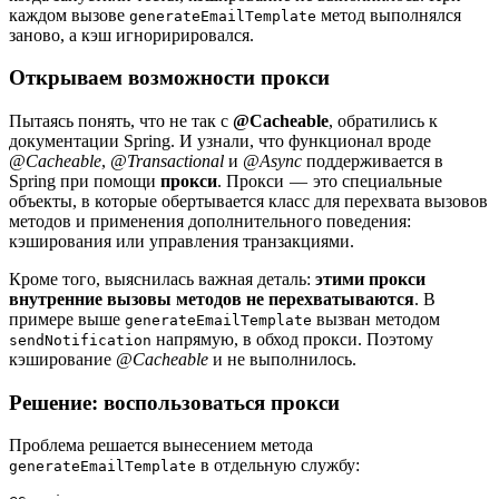
каждом вызове
метод выполнялся
generateEmailTemplate
заново, а кэш игноририровался.
Открываем возможности прокси
Пытаясь понять, что не так с
@Cacheable
, обратились к
документации Spring. И узнали, что функционал вроде
@Cacheable
,
@Transactional
и
@Async
поддерживается в
Spring при помощи
прокси
. Прокси — это специальные
объекты, в которые обертывается класс для перехвата вызовов
методов и применения дополнительного поведения:
кэширования или управления транзакциями.
Кроме того, выяснилась важная деталь:
этими прокси
внутренние вызовы методов не перехватываются
. В
примере выше
вызван методом
generateEmailTemplate
напрямую, в обход прокси. Поэтому
sendNotification
кэширование
@Cacheable
и не выполнилось.
Решение: воспользоваться прокси
Проблема решается вынесением метода
в отдельную службу:
generateEmailTemplate