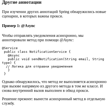
Другие аннотации
При изучении других аннотаций Spring обнаружились новые
сценарии, в которых важны прокси.
Пример 1: @Async
Чтобы отправлять уведомления асинхронно, мы
аннотировали метод при помощи
@Async
:
@Service
 public class NotificationService {
   @Async
   public void sendNotification(String email, String 
type) {
  // Логика для отправки уведомления
   }
 }
Однако обнаружилось, что метод не выполняется асинхронно
при вызове напрямую из другого метода в том же классе. И
снова внутренний вызов выполнен в обход прокси.
Решение прежнее: вынести асинхронный метод в отдельную
службу.