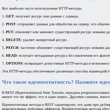
Вот наиболее часто используемые HTTP-методы.
1.
GET
: получает ресурс или данные с сервера.
2.
POST
: отправляет данные для обработки на сервер, что обычно
3.
PUT
: обновляет или заменяет существующий ресурс новыми д
4.
DELETE
: удаляет конкретный ресурс.
5.
PATCH
: частично обновляет существующий ресурс новыми да
6.
HEAD
: получает метаданные ресурса без извлечения его факт
7.
OPTIONS
: возвращает допустимые HTTP-методы и возможности
Эти HTTP-методы обеспечивают различные способы взаимодействия
Что такое идемпотентность? Назовите ид
В REST (Representational State Transfer, передача репрезентат
имеют тот же эффект, что и один запрос. Другими словами, мног
Идемпотентные методы в REST гарантируют, что даже при дублиро
нежелательных побочных эффектов. Идемпотентные методы обеспе