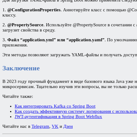
1.
@ConfigurationProperties
. Аннотируйте класс с помощью @Conf
классу.
2.
@PropertySource
. Используйте @PropertySource в сочетании 
загрузит свойства в среду.
3.
Файл “application.yml” или “application.yaml”
. По умолчанию 
приложения.
Эти методы позволяют загружать YAML-файлы и получать доступ к
Заключение
В 2023 году прочный фундамент в виде базового языка Java уже н
микросервисам. Тщательно изучив эти вопросы, вы не только рас
Читайте также:
Как интегрировать Kafka со Spring Boot
Как создать эффективную систему логирования с использова
JWT-аутентификация в Spring Boot Webflux
Читайте нас в
Telegram
,
VK
и
Дзен