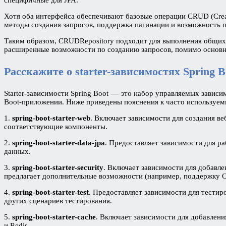
Хотя оба интерфейса обеспечивают базовые операции CRUD (Create
методы создания запросов, поддержка пагинации и возможность п
Таким образом, CRUDRepository подходит для выполнения общих 
расширенные возможности по созданию запросов, помимо основ
Расскажите о starter-зависимостях Spring B
Starter-зависимости Spring Boot — это набор управляемых зави
Boot-приложении. Ниже приведены пояснения к часто используемы
1.
spring-boot-starter-web
. Включает зависимости для создания ве
соответствующие компоненты.
2.
spring-boot-starter-data-jpa
. Предоставляет зависимости для раб
данных.
3.
spring-boot-starter-security
. Включает зависимости для добавле
предлагает дополнительные возможности (например, поддержку O
4.
spring-boot-starter-test
. Предоставляет зависимости для тестир
других сценариев тестирования.
5.
spring-boot-starter-cache
. Включает зависимости для добавлен
и Redis.