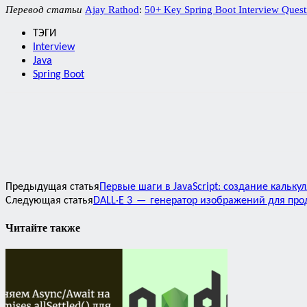
Перевод статьи
Ajay Rathod
:
50+ Key Spring Boot Interview Quest
ТЭГИ
Interview
Java
Spring Boot
Предыдущая статья
Первые шаги в JavaScript: создание кальку
Следующая статья
DALL·E 3 — генератор изображений для про
Читайте также