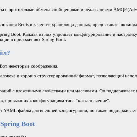
оты с протоколами обмена сообщениями и реализациями AMQP (Ad
ьзования Redis в качестве хранилища данных, предоставляя возможн
 Spring Boot. Каждая из них упрощает конфигурирование и настройк
ции в приложениях Spring Boot.
йл?
 Вот некоторые соображения.
человека и хорошо структурированный формат, позволяющий исполь
аций с вложенными свойствами или массивами. Он поддерживает 
ов, привыкших к конфигурациям типа “ключ-значение”.
ует YAML-файлы для внешней конфигурации, но также поддерживает 
Spring Boot
ющие способы.