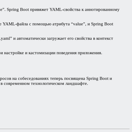
lue”. Spring Boot привяжет YAML-свойства к аннотированному
е YAML-файла с помощью атрибута “value”, и Spring Boot
n.yaml” и автоматически загружает его свойства в контекст
ри настройке и кастомизации поведения приложения.
росов на собеседованиях теперь посвящена Spring Boot и
м в современном технологическом ландшафте.