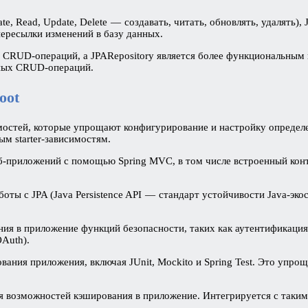
, Read, Update, Delete — создавать, читать, обновлять, удалять),
ересылки изменений в базу данных.
CRUD-операций, а JPARepository является более функциональным и
ных CRUD-операций.
oot
симостей, которые упрощают конфигурирование и настройку опреде
м starter-зависимостям.
б-приложений с помощью Spring MVC, в том числе встроенный конте
оты с JPA (Java Persistence API — стандарт устойчивости Java-экос
ния в приложение функций безопасности, таких как аутентификация,
Auth).
ования приложения, включая JUnit, Mockito и Spring Test. Это упр
ия возможностей кэширования в приложение. Интегрируется с таким