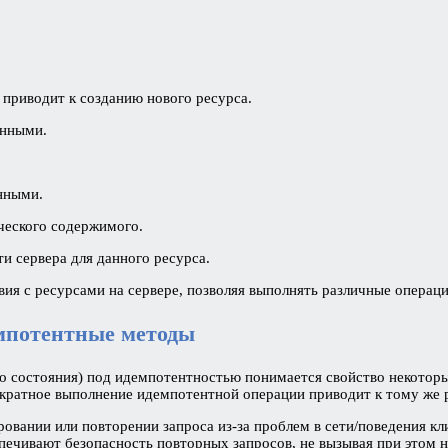
 приводит к созданию нового ресурса.
анными.
нными.
ического содержимого.
 сервера для данного ресурса.
 с ресурсами на сервере, позволяя выполнять различные операции,
емпотентные методы
ивного состояния) под идемпотентностью понимается свойство некот
ократное выполнение идемпотентной операции приводит к тому же р
вании или повторении запроса из-за проблем в сети/поведения клие
чивают безопасность повторных запросов, не вызывая при этом н