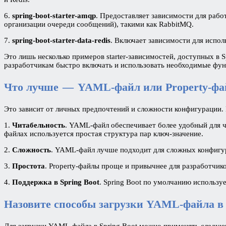
6.
spring-boot-starter-amqp
. Предоставляет зависимости для раб
организации очереди сообщений), такими как RabbitMQ.
7.
spring-boot-starter-data-redis
. Включает зависимости для испол
Это лишь несколько примеров starter-зависимостей, доступных в
разработчикам быстро включать и использовать необходимые функ
Что лучше — YAML-файл или Property-фа
Это зависит от личных предпочтений и сложности конфигурации.
1.
Читабельность
. YAML-файл обеспечивает более удобный для 
файлах используется простая структура пар ключ-значение.
2.
Сложность
. YAML-файл лучше подходит для сложных конфигур
3.
Простота
. Property-файлы проще и привычнее для разработчик
4.
Поддержка в Spring Boot
. Spring Boot по умолчанию использ
Назовите способы загрузки YAML-файла в 
Для загрузки YAML-файла в Spring Boot можно применять следу