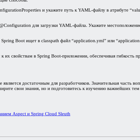
igurationProperties и укажите путь к YAML-файлу в атрибуте “va
с @Configuration для загрузки YAML-файла. Укажите местоположени
Spring Boot ищет в classpath файл “application.yml” или “applicatio
 их свойствам в Spring Boot-приложении, обеспечивая гибкость п
е является достаточным для разработчиков. Значительная часть воп
ширите свои знания, но и подготовитесь к изучению важнейших те
нием Aspect и Spring Cloud Sleuth