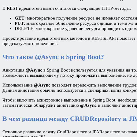
В REST идемпотентными считаются следующие HTTP-методы.
GET
: многократное получение ресурса не изменяет состоян
PUT
: многократное обновление ресурса одними и теми же 
DELETE
: многократное удаление ресурса приводит к одном
Проектирование идемпотентных методов в RESTful API помогает о
предсказуемого поведения.
Что такое @Async в Spring Boot?
Аннотация
@Async
в Spring Boot используется для указания на 
возможность вызывающему потоку продолжить выполнение, не до
Использование
@Async
позволяет переложить выполнение трудое
Данная аннотация обычно используется в сценариях, когда конкр
Чтобы включить асинхронное выполнение в Spring Boot, необходи
автоматически обнаружит аннотацию
@Async
и выполнит анноти
В чем разница между CRUDRepository и JP
Основное различие между CrudRepository и JPARepository заключ
специфичные для JPA.