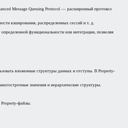
vanced Message Queuing Protocol — расширенный протокол
ости кэширования, распределенных сессий и т. д.
у определенной функциональности или интеграции, позволяя
зовать вложенные структуры данных и отступы. В Property-
многострочные значения и иерархические структуры.
Property-файлы.