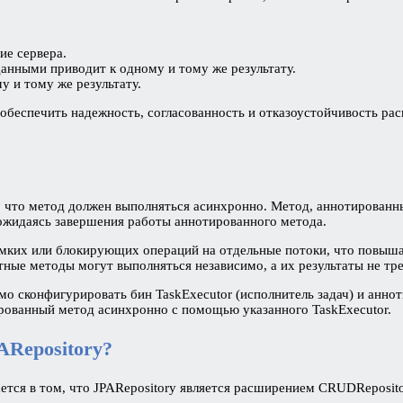
ие сервера.
данными приводит к одному и тому же результату.
у и тому же результату.
беспечить надежность, согласованность и отказоустойчивость рас
то, что метод должен выполняться асинхронно. Метод, аннотирован
жидаясь завершения работы аннотированного метода.
мких или блокирующих операций на отдельные потоки, что повыша
етные методы могут выполняться независимо, а их результаты не 
мо сконфигурировать бин TaskExecutor (исполнитель задач) и анно
рованный метод асинхронно с помощью указанного TaskExecutor.
ARepository?
ается в том, что JPARepository является расширением CRUDReposi