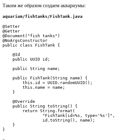
Таким же образом создаем аквариумы:
aquarium/fishtanks/FishTank.java
@Setter
@Getter
@Document("fish tanks")
@NoArgsConstructor
public class FishTank {
    @Id
    public UUID id;
    public String name;
    public FishTank(String name) {
        this.id = UUID.randomUUID();
        this.name = name;
    }
    @Override
    public String toString() {
        return String.format(
                "FishTank[id=%s, type='%s']",
                id.toString(), name);
    }
}