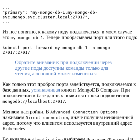
...
"primary": "my-mongo-db-1.my-mongo-db-
svc.mongo.svc.cluster.local:27017",
...
Из нее понятно, к какому поду подключаться, в моем случае
это
. Теперь пробрасываем порт для этого пода:
my-mongo-db-1
kubectl port-forward my-mongo-db-1 -n mongo 
27017:27017
Обратите внимание: при подключении через
другие поды доступны команды только для
чтения
,
а основной может измениться.
Как только этот проброс порта задействуется, подключаемся к
базе данных,
устанавливая
клиент MongoDB Compass. При
подключении к базе данных появится строка подключения
.
mongodb://localhost:27017
Меняем настройки. В
Advanced Connection Options
нажимаем
, иначе получим ненайденный
Direct connection
адрес, потому что клиентом используется внутренний адрес
Kubernetes.
Во вкладке
выбираем
и
Authentication
Username/Password