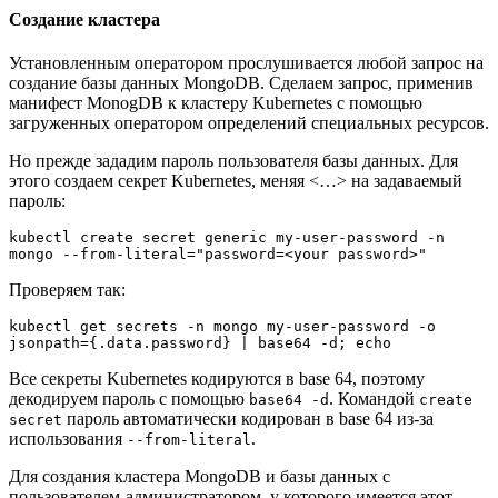
Создание кластера
Установленным оператором прослушивается любой запрос на
создание базы данных MongoDB. Сделаем запрос, применив
манифест MonogDB к кластеру Kubernetes с помощью
загруженных оператором определений специальных ресурсов.
Но прежде зададим пароль пользователя базы данных. Для
этого создаем секрет Kubernetes, меняя <…> на задаваемый
пароль:
kubectl create secret generic my-user-password -n 
mongo --from-literal="password=<your password>"
Проверяем так:
kubectl get secrets -n mongo my-user-password -o 
jsonpath={.data.password} | base64 -d; echo
Все секреты Kubernetes кодируются в base 64, поэтому
декодируем пароль с помощью
. Командой
base64 -d
create
пароль автоматически кодирован в base 64 из-за
secret
использования
.
--from-literal
Для создания кластера MongoDB и базы данных с
пользователем-администратором, у которого имеется этот