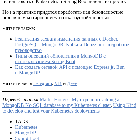
использовать с Kubernetes и Spring Boot довольно просто.
Но на практике придется поработать над безопасностью,
резервным копированием и отказоустойчивостью.
Читайте также:
Реализация захвата изменения данных с Docker,
PostgreSQL, MongoDB, Kafka и Debezium: подробное
руководство
Типы операций обновления в MongoDB с
использованием Spring Boot
Как создать сетевой API с помощью Express.js, Bun
и MongoDB
Читайте нас в
Telegram
,
VK
и
Дзен
Перевод статьи
Martin Hodges
:
My experience adding a
MongoDB No-SQL database to my Kubernetes cluster
,
Using Kind
to develop and test your Kubernetes deployments
TAGS
Kubernetes
MongoDB
Spring Boot