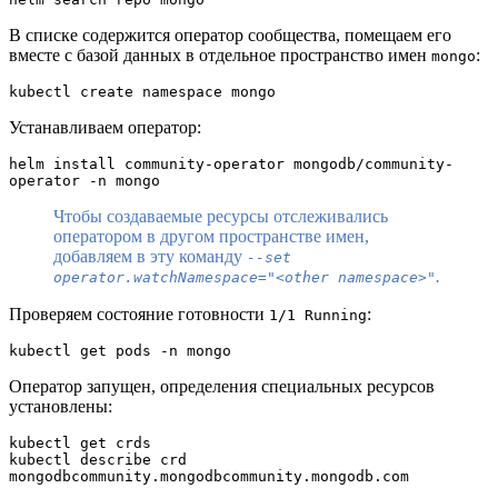
В списке содержится оператор сообщества, помещаем его
вместе с базой данных в отдельное пространство имен
:
mongo
kubectl create namespace mongo
Устанавливаем оператор:
helm install community-operator mongodb/community-
operator -n mongo
Чтобы создаваемые ресурсы отслеживались
оператором в другом пространстве имен,
добавляем в эту команду
--set
.
operator.watchNamespace="<other namespace>"
Проверяем состояние готовности
:
1/1 Running
kubectl get pods -n mongo
Оператор запущен, определения специальных ресурсов
установлены:
kubectl get crds
kubectl describe crd 
mongodbcommunity.mongodbcommunity.mongodb.com