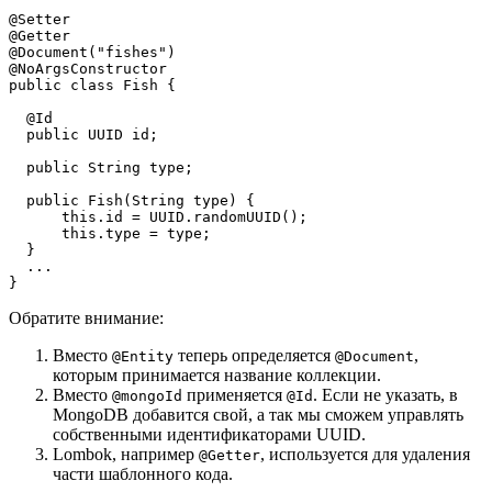
@Setter
@Getter
@Document("fishes")
@NoArgsConstructor
public class Fish {
  @Id
  public UUID id;
  public String type;
  public Fish(String type) {
      this.id = UUID.randomUUID();
      this.type = type;
  }
  ...
}
Обратите внимание:
Вместо
теперь определяется
,
@Entity
@Document
которым принимается название коллекции.
Вместо
применяется
. Если не указать, в
@mongoId
@Id
MongoDB добавится свой, а так мы сможем управлять
собственными идентификаторами UUID.
Lombok, например
, используется для удаления
@Getter
части шаблонного кода.