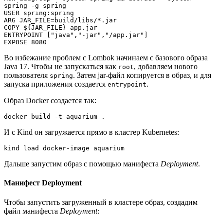
spring -g spring
USER spring:spring
ARG JAR_FILE=build/libs/*.jar
COPY ${JAR_FILE} app.jar
ENTRYPOINT ["java","-jar","/app.jar"]
EXPOSE 8080
Во избежание проблем с Lombok начинаем с базового образа
Java 17. Чтобы не запускаться как
, добавляем нового
root
пользователя
. Затем jar-файл копируется в образ, и для
spring
запуска приложения создается
.
entrypoint
Образ Docker создается так:
docker build -t aquarium .
И с Kind он загружается прямо в кластер Kubernetes:
kind load docker-image aquarium
Дальше запустим образ с помощью манифеста
Deployment
.
Манифест Deployment
Чтобы запустить загруженный в кластере образ, создадим
файл манифеста
Deployment
: