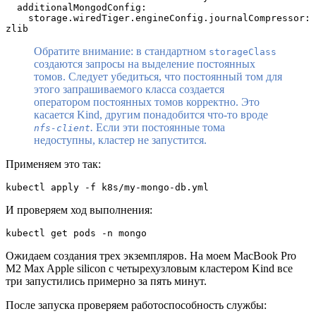
  additionalMongodConfig:
    storage.wiredTiger.engineConfig.journalCompressor: 
zlib
Обратите внимание: в стандартном
storageClass
создаются запросы на выделение постоянных
томов.
Следует убедиться, что постоянный том для
этого запрашиваемого класса создается
оператором постоянных томов корректно.
Это
касается Kind, другим понадобится что-то вроде
.
Если эти постоянные тома
nfs-client
недоступны, кластер не запустится.
Применяем это так:
kubectl apply -f k8s/my-mongo-db.yml
И проверяем ход выполнения:
kubectl get pods -n mongo
Ожидаем создания трех экземпляров. На моем MacBook Pro
M2 Max Apple silicon с четырехузловым кластером Kind все
три запустились примерно за пять минут.
После запуска проверяем работоспособность службы: