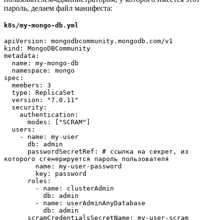
пароль, делаем файл манифеста:
k8s/my-mongo-db.yml
apiVersion: mongodbcommunity.mongodb.com/v1
kind: MongoDBCommunity
metadata:
  name: my-mongo-db
  namespace: mongo
spec:
  members: 3
  type: ReplicaSet
  version: "7.0.11"
  security:
    authentication:
      modes: ["SCRAM"]
  users:
    - name: my-user
      db: admin
      passwordSecretRef: # ссылка на секрет, из 
которого сгенерируется пароль пользователя
        name: my-user-password
        key: password
      roles:
        - name: clusterAdmin
          db: admin
        - name: userAdminAnyDatabase
          db: admin
      scramCredentialsSecretName: my-user-scram