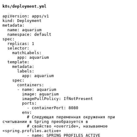
k8s/deployment.yml
apiVersion: apps/v1
kind: Deployment
metadata:
  name: aquarium
  namespace: default
spec:
  replicas: 1
  selector:
    matchLabels:
      app: aquarium
  template:
    metadata:
      labels:
        app: aquarium
    spec:
      containers:
      - name: aquarium
        image: aquarium
        imagePullPolicy: IfNotPresent
        ports:
          - containerPort: 8080
        env:
          # Следующая переменная окружения при 
считывании в Spring преобразуется в
          # свойство «override», называемое 
«spring.profiles.active»
          - name: SPRING_PROFILES_ACTIVE