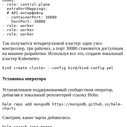
nodes:
- role: control-plane
  extraPortMappings:
  # API-интерфейсы
  - containerPort: 30080
    hostPort: 30080
- role: worker
- role: worker
- role: worker
Так получается четырехузловой кластер: один узел-
контроллер, три рабочих, а порт 30080 становится доступным
на машине разработки. Используя все это, создаем локальный
кластер Kubernetes:
kind create cluster --config kind/kind-config.yml
Установка оператора
Устанавливаем поддерживаемый сообществом оператор,
добавляя в локальный репозиторий ссылку Helm:
helm repo add mongodb https://mongodb.github.io/helm-
charts
Смотрим, какие чарты добавились:
helm search repo mongo