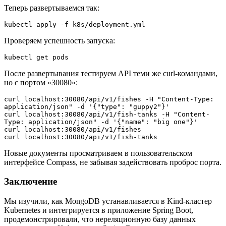
Теперь развертываемся так:
kubectl apply -f k8s/deployment.yml
Проверяем успешность запуска:
kubectl get pods
После развертывания тестируем API теми же curl-командами,
но с портом «30080»:
curl localhost:30080/api/v1/fishes -H "Content-Type: 
application/json" -d '{"type": "guppy2"}' 
curl localhost:30080/api/v1/fish-tanks -H "Content-
Type: application/json" -d '{"name": "big one"}' 
curl localhost:30080/api/v1/fishes
curl localhost:30080/api/v1/fish-tanks
Новые документы просматриваем в пользовательском
интерфейсе Compass, не забывая задействовать проброс порта.
Заключение
Мы изучили, как MongoDB устанавливается в Kind-кластер
Kubernetes и интегрируется в приложение Spring Boot,
продемонстрировали, что нереляционную базу данных