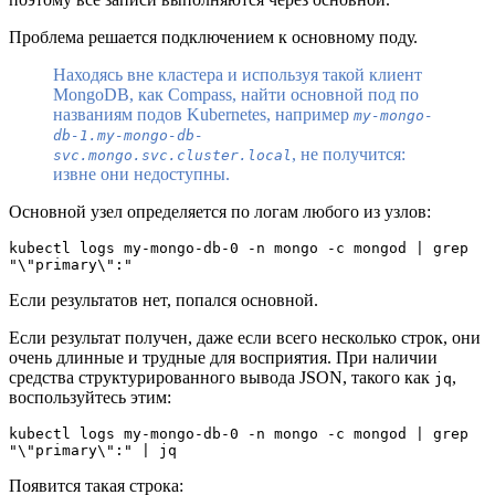
Проблема решается подключением к основному поду.
Находясь вне кластера и используя такой клиент
MongoDB, как Compass, найти основной под по
названиям подов Kubernetes, например
my-mongo-
db-1.my-mongo-db-
, не получится:
svc.mongo.svc.cluster.local
извне они недоступны.
Основной узел определяется по логам любого из узлов:
kubectl logs my-mongo-db-0 -n mongo -c mongod | grep 
"\"primary\":"
Если результатов нет, попался основной.
Если результат получен, даже если всего несколько строк, они
очень длинные и трудные для восприятия. При наличии
средства структурированного вывода JSON, такого как
,
jq
воспользуйтесь этим:
kubectl logs my-mongo-db-0 -n mongo -c mongod | grep 
"\"primary\":" | jq
Появится такая строка: