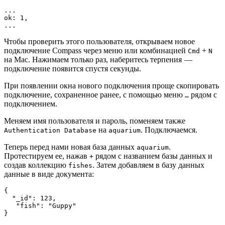
...
ok: 1,
...
Чтобы проверить этого пользователя, открываем новое
подключение Compass через меню или комбинацией
+
Cmd
N
на Mac. Нажимаем только раз, наберитесь терпения —
подключение появится спустя секунды.
При появлении окна нового подключения проще скопировать
подключение, сохраненное ранее, с помощью меню
рядом с
…
подключением.
Меняем имя пользователя и пароль, поменяем также
на
. Подключаемся.
Authentication Database
aquarium
Теперь перед нами новая база данных
.
aquarium
Протестируем ее, нажав
рядом с названием базы данных и
+
создав коллекцию
. Затем добавляем в базу данных
fishes
данные в виде документа:
{
  "_id": 123,
   "fish": "Guppy"
}