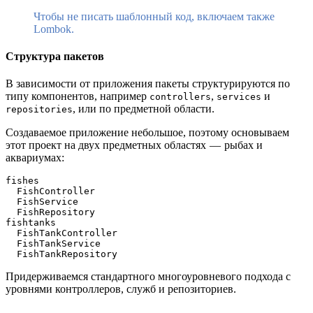
Чтобы не писать шаблонный код, включаем также
Lombok.
Структура пакетов
В зависимости от приложения пакеты структурируются по
типу компонентов, например
,
и
controllers
services
, или по предметной области.
repositories
Создаваемое приложение небольшое, поэтому основываем
этот проект на двух предметных областях — рыбах и
аквариумах:
fishes
  FishController
  FishService
  FishRepository
fishtanks
  FishTankController
  FishTankService
  FishTankRepository
Придерживаемся стандартного многоуровневого подхода с
уровнями контроллеров, служб и репозиториев.