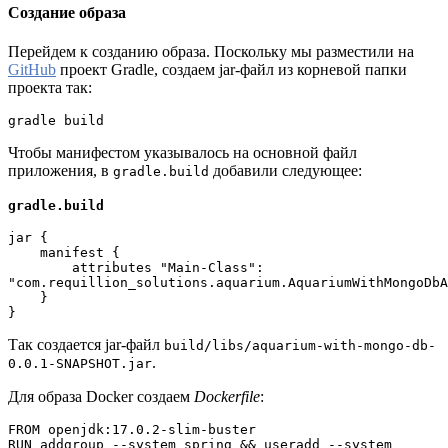
Создание образа
Перейдем к созданию образа. Поскольку мы разместили на
GitHub
проект Gradle, создаем jar-файл из корневой папки
проекта так:
gradle build
Чтобы манифестом указывалось на основной файл
приложения, в
добавили следующее:
gradle.build
gradle.build
jar {
    manifest {
        attributes "Main-Class": 
"com.requillion_solutions.aquarium.AquariumWithMongoDbA
    }
}
Так создается jar-файл
build/libs/aquarium-with-mongo-db-
.
0.0.1-SNAPSHOT.jar
Для образа Docker создаем
Dockerfile
:
FROM openjdk:17.0.2-slim-buster
RUN addgroup --system spring && useradd --system 