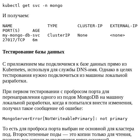
kubectl get svc -n mongo
И получаем:
NAME              TYPE        CLUSTER-IP   EXTERNAL-IP   
PORT(S)     AGE
my-mongo-db-svc   ClusterIP   None         <none>        
27017/TCP   6m
Тестирование базы данных
С приложением мы подключимся к базе данных прямо из
Kubernetes, используя для службы DNS-имя. Однако в целях
тестирования нужно подключиться из машины локальной
разработки.
При первом тестировании с пробросом порта для
перенаправления одного из подов MongoDB на машину
локальной разработки, когда я попытался внести изменения,
получил такое сообщение об ошибке:
MongoServerError[NotWriteablePrimary]: not primary
То есть для проброса порта выбран не основной для кластера
под. Второстепенные поды — это копии только для чтения,
поэтому все записи выполняются через основной.