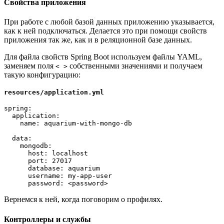
Свойства приложения
При работе с любой базой данных приложению указывается,
как к ней подключаться. Делается это при помощи свойств
приложения так же, как и в реляционной базе данных.
Для файла свойств Spring Boot используем файлы YAML,
заменяем поля
собственными значениями и получаем
< >
такую конфигурацию:
resources/application.yml
spring:
  application:
    name: aquarium-with-mongo-db
  data:
    mongodb:
      host: localhost
      port: 27017
      database: aquarium
      username: my-app-user
      password: <password>
Вернемся к ней, когда поговорим о профилях.
Контроллеры и службы