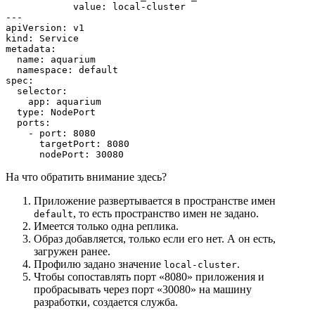
            value: local-cluster
---
apiVersion: v1
kind: Service
metadata:
  name: aquarium
  namespace: default
spec:
  selector:
    app: aquarium
  type: NodePort
  ports:
    - port: 8080
      targetPort: 8080
      nodePort: 30080
На что обратить внимание здесь?
Приложение развертывается в пространстве имен
, то есть пространство имен не задано.
default
Имеется только одна реплика.
Образ добавляется, только если его нет. А он есть,
загружен ранее.
Профилю задано значение
.
local-cluster
Чтобы сопоставлять порт «8080» приложения и
пробрасывать через порт «30080» на машину
разработки, создается служба.