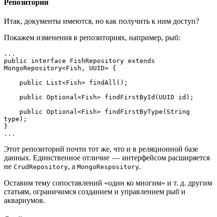
Репозитории
Итак, документы имеются, но как получить к ним доступ?
Покажем изменения в репозиториях, например, рыб:
...
public interface FishRepository extends 
MongoRepository<Fish, UUID> {
    public List<Fish> findAll();
    public Optional<Fish> findFirstById(UUID id);
    public Optional<Fish> findFirstByType(String 
type);
}
...
Этот репозиторий почти тот же, что и в реляционной базе
данных. Единственное отличие — интерфейсом расширяется
не
, а
.
CrudRepository
MongoRespository
Оставим тему сопоставлений «один ко многим» и т. д. другим
статьям, ограничимся созданием и управлением рыб и
аквариумов.