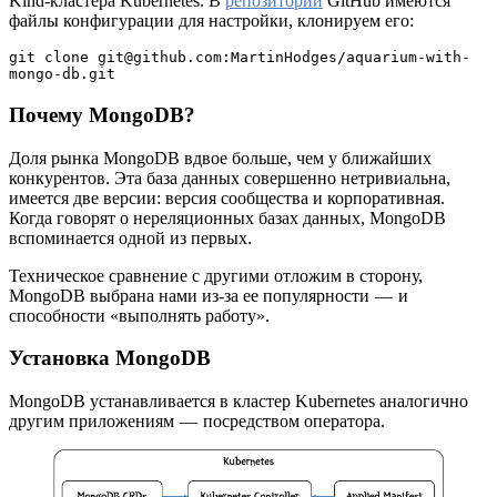
Kind-кластера Kubernetes. В
репозитории
GitHub имеются
файлы конфигурации для настройки, клонируем его:
git clone git@github.com:MartinHodges/aquarium-with-
mongo-db.git
Почему MongoDB?
Доля рынка MongoDB вдвое больше, чем у ближайших
конкурентов. Эта база данных совершенно нетривиальна,
имеется две версии: версия сообщества и корпоративная.
Когда говорят о нереляционных базах данных, MongoDB
вспоминается одной из первых.
Техническое сравнение с другими отложим в сторону,
MongoDB выбрана нами из-за ее популярности — и
способности «выполнять работу».
Установка MongoDB
MongoDB устанавливается в кластер Kubernetes аналогично
другим приложениям — посредством оператора.