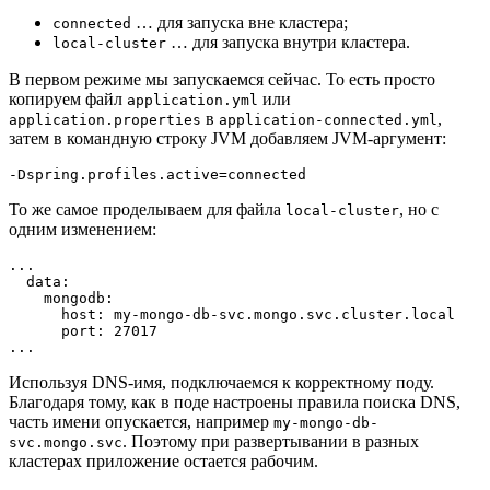
… для запуска вне кластера;
connected
… для запуска внутри кластера.
local-cluster
В первом режиме мы запускаемся сейчас. То есть просто
копируем файл
или
application.yml
в
,
application.properties
application-connected.yml
затем в командную строку JVM добавляем JVM-аргумент:
-Dspring.profiles.active=connected
То же самое проделываем для файла
, но с
local-cluster
одним изменением:
...
  data:
    mongodb:
      host: my-mongo-db-svc.mongo.svc.cluster.local
      port: 27017
...
Используя DNS-имя, подключаемся к корректному поду.
Благодаря тому, как в поде настроены правила поиска DNS,
часть имени опускается, например
my-mongo-db-
. Поэтому при развертывании в разных
svc.mongo.svc
кластерах приложение остается рабочим.