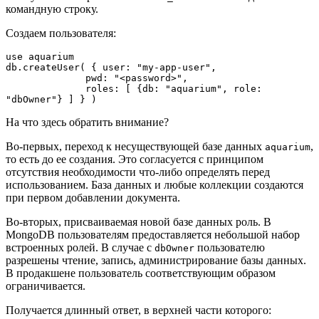
командную строку.
Создаем пользователя:
use aquarium
db.createUser( { user: "my-app-user",
              pwd: "<password>",
              roles: [ {db: "aquarium", role: 
"dbOwner"} ] } )
На что здесь обратить внимание?
Во-первых, переход к несуществующей базе данных
,
aquarium
то есть до ее создания. Это согласуется с принципом
отсутствия необходимости что-либо определять перед
использованием. База данных и любые коллекции создаются
при первом добавлении документа.
Во-вторых, присваиваемая новой базе данных роль. В
MongoDB пользователям предоставляется небольшой набор
встроенных ролей. В случае с
пользователю
dbOwner
разрешены чтение, запись, администрирование базы данных.
В продакшене пользователь соответствующим образом
ограничивается.
Получается длинный ответ, в верхней части которого: