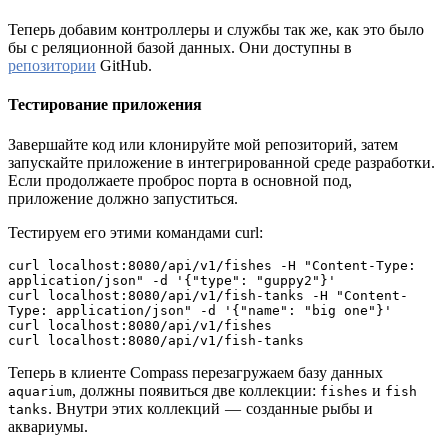
Теперь добавим контроллеры и службы так же, как это было
бы с реляционной базой данных. Они доступны в
репозитории
GitHub.
Тестирование приложения
Завершайте код или клонируйте мой репозиторий, затем
запускайте приложение в интегрированной среде разработки.
Если продолжаете проброс порта в основной под,
приложение должно запуститься.
Тестируем его этими командами curl:
curl localhost:8080/api/v1/fishes -H "Content-Type: 
application/json" -d '{"type": "guppy2"}' 
curl localhost:8080/api/v1/fish-tanks -H "Content-
Type: application/json" -d '{"name": "big one"}' 
curl localhost:8080/api/v1/fishes
curl localhost:8080/api/v1/fish-tanks
Теперь в клиенте Compass перезагружаем базу данных
, должны появиться две коллекции:
и
aquarium
fishes
fish
. Внутри этих коллекций — созданные рыбы и
tanks
аквариумы.