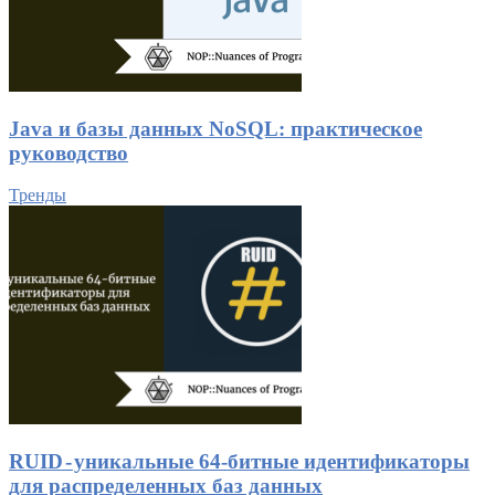
Java и базы данных NoSQL: практическое
руководство
Тренды
RUID - уникальные 64-битные идентификаторы
для распределенных баз данных