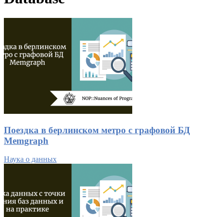
Поездка в берлинском метро с графовой БД
Memgraph
Наука о данных