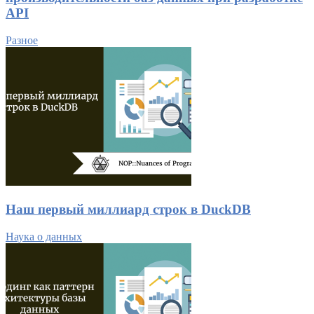
API
Разное
Наш первый миллиард строк в DuckDB
Наука о данных