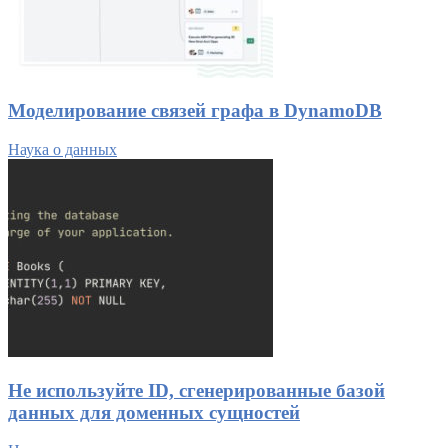
Моделирование связей графа в DynamoDB
Наука о данных
Не используйте ID, сгенерированные базой
данных для доменных сущностей