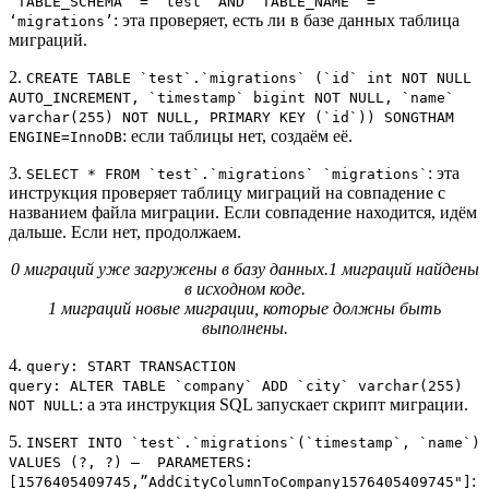
`TABLE_SCHEMA` = ‘test’ AND `TABLE_NAME` =
: эта проверяет, есть ли в базе данных таблица
‘migrations’
миграций.
2.
CREATE TABLE `test`.`migrations` (`id` int NOT NULL
AUTO_INCREMENT, `timestamp` bigint NOT NULL, `name`
varchar(255) NOT NULL, PRIMARY KEY (`id`)) SONGTHAM
: если таблицы нет, создаём её.
ENGINE=InnoDB
3.
: эта
SELECT * FROM `test`.`migrations` `migrations`
инструкция проверяет таблицу миграций на совпадение с
названием файла миграции. Если совпадение находится, идём
дальше. Если нет, продолжаем.
0 миграций уже загружены в базу данных.1 миграций найдены
в исходном коде.
1 миграций новые миграции, которые должны быть
выполнены.
4.
query: START TRANSACTION
query: ALTER TABLE `company` ADD `city` varchar(255)
: а эта инструкция SQL запускает скрипт миграции.
NOT NULL
5.
INSERT INTO `test`.`migrations`(`timestamp`, `name`)
VALUES (?, ?) — PARAMETERS:
:
[1576405409745,”AddCityColumnToCompany1576405409745"]