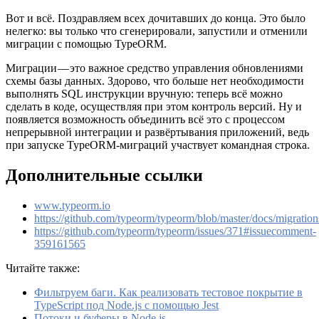
Вот и всё. Поздравляем всех дочитавших до конца. Это было
нелегко: вы только что сгенерировали, запустили и отменили
миграции с помощью TypeORM.
Миграции — это важное средство управления обновлениями
схемы базы данных. Здорово, что больше нет необходимости
выполнять SQL инструкции вручную: теперь всё можно
сделать в коде, осуществляя при этом контроль версий. Ну и
появляется возможность объединить всё это с процессом
непрерывной интеграции и развёртывания приложений, ведь
при запуске TypeORM-миграций участвует командная строка.
Дополнительные ссылки
www.typeorm.io
https://github.com/typeorm/typeorm/blob/master/docs/migratio
https://github.com/typeorm/typeorm/issues/371#issuecomment-
359161565
Читайте также:
Фильтруем баги. Как реализовать тестовое покрытие в
TypeScript под Node.js с помощью Jest
Потоки и буферы в Node.js