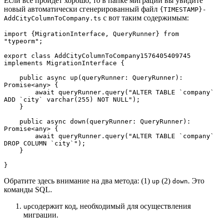
Если всё пройдёт хорошо, то в папке миграции вы увидите
новый автоматически сгенерированный файл
{TIMESTAMP}-
с вот таким содержимым:
AddCityColumnToCompany.ts
import {MigrationInterface, QueryRunner} from 
"typeorm";

export class AddCityColumnToCompany1576405409745 
implements MigrationInterface {

    public async up(queryRunner: QueryRunner): 
Promise<any> {

        await queryRunner.query("ALTER TABLE `company` 
ADD `city` varchar(255) NOT NULL");

    }

    public async down(queryRunner: QueryRunner): 
Promise<any> {

        await queryRunner.query("ALTER TABLE `company` 
DROP COLUMN `city`");

    }

}
Обратите здесь внимание на два метода: (1)
(2)
. Это
up
down
команды SQL.
содержит код, необходимый для осуществления
up
миграции.