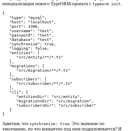
инициализации нового TypeORM-проекта с
.
typeorm init
{

   "type": "mysql",

   "host": "localhost",

   "port": 3306,

   "username": "test",

   "password": "test",

   "database": "test",

   "synchronize": true,

   "logging": false,

   "entities": [

      "src/entity/**/*.ts"

   ],

   "migrations": [

      "src/migration/**/*.ts"

   ],

   "subscribers": [

      "src/subscriber/**/*.ts"

   ],

   "cli": {

      "entitiesDir": "src/entity",

      "migrationsDir": "src/migration",

      "subscribersDir": "src/subscriber"

   }

}
Заметим, что
. Это значение по
synchronize: true
умолчанию, но что конкретно под ним подразумевается? И