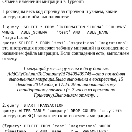
Отмена изменений миграции в Typeorm
Проследим весь код строчку за строчкой и узнаем, какие
инструкции в нём выполняются:
1.
query: SELECT * FROM `INFORMATION_SCHEMA`.`COLUMNS`
WHERE `TABLE_SCHEMA` = ‘test’ AND `TABLE_NAME` =
‘migrations’
:
query: SELECT * FROM `test`.`migrations` `migrations`
эта инструкция проверяет таблицу миграций на совпадение с
названием файла миграции. Если совпадения есть, выполняем
отмену.
1 миграций уже загружены в базу данных.
AddCityColumnToCompany1576405409745 — это последняя
выполненная миграция.Была выполнена в воскресенье, 15
декабря 2019 года, в 17:23:29 по индокитайскому
стандартному времени (+ 7 часов ко времени по
Гринвичу).Выполняем отмену…
2.
query: START TRANSACTION
: эта
query: ALTER TABLE `company` DROP COLUMN `city`
инструкция SQL запускает скрипт отмены миграции.
(3)
query: DELETE FROM `test`.`migrations` WHERE
`timestamp` = ? AND `name` = ? — PARAMETERS: