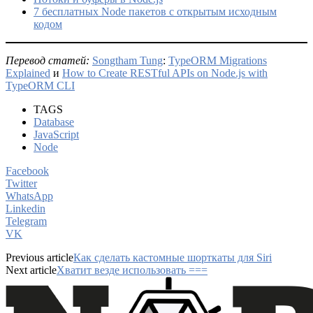
7 бесплатных Node пакетов с открытым исходным
кодом
Перевод статей:
Songtham Tung
:
TypeORM Migrations
Explained
и
How to Create RESTful APIs on Node.js with
TypeORM CLI
TAGS
Database
JavaScript
Node
Facebook
Twitter
WhatsApp
Linkedin
Telegram
VK
Previous article
Как сделать кастомные шорткаты для Siri
Next article
Хватит везде использовать ===