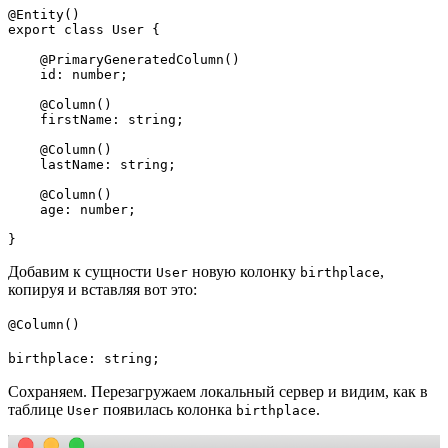
@Entity()

export class User {

    @PrimaryGeneratedColumn()

    id: number;

    @Column()

    firstName: string;

    @Column()

    lastName: string;

    @Column()

    age: number;

}
Добавим к сущности
новую колонку
,
User
birthplace
копируя и вставляя вот это:
@Column()
birthplace: string;
Сохраняем. Перезагружаем локальный сервер и видим, как в
таблице
появилась колонка
.
User
birthplace