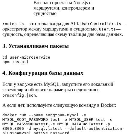
Вот наш проект на Node.js с
маршрутами, контроллером и
сущностью
— это точка входа для API.
—
routes.ts
UserController.ts
оркестратор между маршрутами и сущностью.
—
User.ts
сущность, определяющая схему таблицы для базы данных.
3. Устанавливаем пакеты
cd user-microservice
npm install
4. Конфигурации базы данных
Если у вас уже есть MySQL, запустите его локальный
экземпляр и обновите параметры соединения в
.
ormconfig.json
А если нет, используйте следующую команду в Docker:
docker run --name songtham-mysql -e 
MYSQL_ROOT_PASSWORD=test -e MYSQL_USER=test -e 
MYSQL_PASSWORD=test -e MYSQL_DATABASE=test -p 
3306:3306 -d mysql:latest --default-authentication-
plugin=mysql_native_password