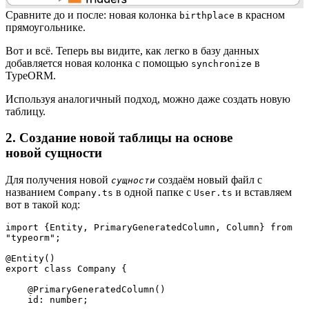
Сравните до и после: новая колонка
в красном
birthplace
прямоугольнике.
Вот и всё. Теперь вы видите, как легко в базу данных
добавляется новая колонка с помощью
в
synchronize
TypeORM.
Используя аналогичный подход, можно даже создать новую
таблицу.
2. Создание новой таблицы на основе
новой сущности
Для получения новой
создаём новый файл с
сущности
названием
в одной папке с
и вставляем
Company.ts
User.ts
вот в такой код:
import {Entity, PrimaryGeneratedColumn, Column} from 
"typeorm";

@Entity()

export class Company {

    @PrimaryGeneratedColumn()

    id: number;
