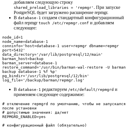
добавляем следующую строку
. При запуске
shared_preload_libraries = 'repmgr'
PostgreSQL будет загружено расширение repmgr.
В
создаем стандартный конфигурационный
database-1
файл repmgr
и добавляем
touch /etc/repmgr.conf
следующее:
node_id=1

node_name=database-1

conninfo='host=database-1 user=repmgr dbname=repmgr 
port=5432'

data_directory='/var/lib/postgresql/12/main'

barman_host=backup

barman_server=database-1

restore_command='/usr/bin/barman-wal-restore -U barman 
backup database-1 %f %p'

pg_bindir='/usr/lib/postgresql/12/bin'

log_file='/backup/barman/repmgr.log'
В
редактируем
и
database-1
/etc/default/repmgrd
применяем следующее содержимое:
# отключение repmgrd по умолчанию, чтобы не запускался 
после установки

# допустимые значения: да/нет

REPMGRD_ENABLED=yes

# конфигурационный файл (обязательно)
