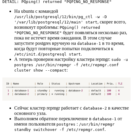
DETAIL: PQping() returned "PQPING_NO_RESPONSE"
На ubuntu с командой
/usr/lib/postgresql/12/bin/pg_ctl -w -D
, скорее всего,
'/var/lib/postgresql/12/main' start
возникнут проблемы:
PQping() returned
будет появляться несколько раз,
"PQPING_NO_RESPONSE"
пока не истечет время ожидания. В этом случае
запустите postgres вручную на
в то время,
database-1
когда будут повторные попытки подключиться к
.
/etc/init.d/postgresql start
А теперь проверим настройку кластера repmgr:
sudo -u
postgres /usr/bin/repmgr -f /etc/repmgr.conf
:
cluster show --compact
Сейчас кластер repmgr работает с
в качестве
database-2
основного узла.
Выполняем обратное переключение в
от
database-1
имени пользователя
:
postgres
/usr/bin/repmgr
.
standby switchover -f /etc/repmgr.conf