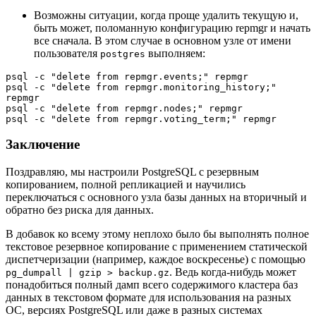
Возможны ситуации, когда проще удалить текущую и,
быть может, поломанную конфигурацию repmgr и начать
все сначала. В этом случае в основном узле от имени
пользователя
выполняем:
postgres
psql -c "delete from repmgr.events;" repmgr

psql -c "delete from repmgr.monitoring_history;" 
repmgr

psql -c "delete from repmgr.nodes;" repmgr

psql -c "delete from repmgr.voting_term;" repmgr
Заключение
Поздравляю, мы настроили PostgreSQL с резервным
копированием, полной репликацией и научились
переключаться с основного узла базы данных на вторичный и
обратно без риска для данных.
В добавок ко всему этому неплохо было бы выполнять полное
текстовое резервное копирование с применением статической
диспетчеризации (например, каждое воскресенье) с помощью
. Ведь когда-нибудь может
pg_dumpall | gzip > backup.gz
понадобиться полный дамп всего содержимого кластера баз
данных в текстовом формате для использования на разных
ОС, версиях PostgreSQL или даже в разных системах