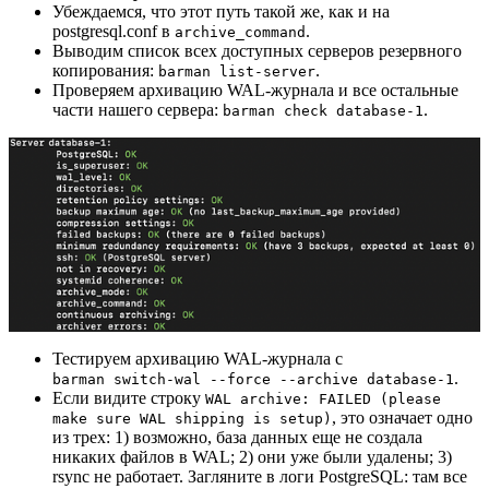
Убеждаемся, что этот путь такой же, как и на
postgresql.conf в
.
archive_command
Выводим список всех доступных серверов резервного
копирования:
.
barman list-server
Проверяем архивацию WAL-журнала и все остальные
части нашего сервера:
.
barman check database-1
Тестируем архивацию WAL-журнала с
.
barman switch-wal --force --archive database-1
Если видите строку
WAL archive: FAILED (please
, это означает одно
make sure WAL shipping is setup)
из трех: 1) возможно, база данных еще не создала
никаких файлов в WAL; 2) они уже были удалены; 3)
rsync не работает. Загляните в логи PostgreSQL: там все