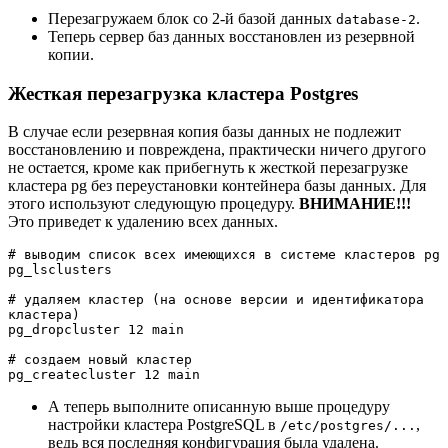
Перезагружаем блок со 2-й базой данных
.
database-2
Теперь сервер баз данных восстановлен из резервной
копии.
Жесткая перезагрузка кластера Postgres
В случае если резервная копия базы данных не подлежит
восстановлению и повреждена, практически ничего другого
не остается, кроме как прибегнуть к жесткой перезагрузке
кластера pg без переустановки контейнера базы данных. Для
этого используют следующую процедуру.
ВНИМАНИЕ!!!
Это приведет к удалению всех данных.
# выводим список всех имеющихся в системе кластеров pg

pg_lsclusters

# удаляем кластер (на основе версии и идентификатора 
кластера)

pg_dropcluster 12 main

# создаем новый кластер

pg_createcluster 12 main
А теперь выполните описанную выше процедуру
настройки кластера PostgreSQL в
,
/etc/postgres/...
ведь вся последняя конфигурация была удалена.