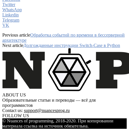
Twitter
WhatsApp
Linkedin
Telegram
VK
Previous article
Обработка событий по времени в бессерверной
архитектуре
Next article
Долгожданные инструкции Switch-Case в Python
ABOUT US
Образовательные статьи и переводы — всё для
программистов
Contact us:
support@nuancesprog.ru
FOLLOW US
© Nuances of programming, 2018-2020. При копировании
материала ссылка на источник обязательна.