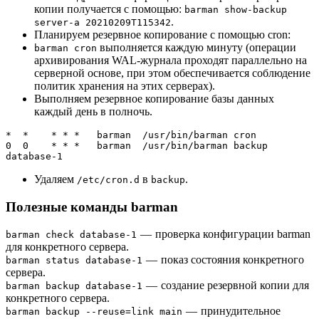
копии получается с помощью:
barman show-backup
.
server-a 20210209T115342
Планируем резервное копирование с помощью cron:
выполняется каждую минуту (операции
barman cron
архивирования WAL-журнала проходят параллельно на
серверной основе, при этом обеспечивается соблюдение
политик хранения на этих серверах).
Выполняем резервное копирование базы данных
каждый день в полночь.
*  *    * * *   barman  /usr/bin/barman cron

0  0    * * *   barman  /usr/bin/barman backup 
database-1
Удаляем
в
.
/etc/cron.d
backup
Полезные команды barman
— проверка конфигурации barman
barman check database-1
для конкретного сервера.
— показ состояния конкретного
barman status database-1
сервера.
— создание резервной копии для
barman backup database-1
конкретного сервера.
— принудительное
barman backup --reuse=link main