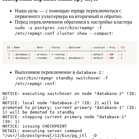
Наша цель — с помощью repmgr переключиться с
первичного узла/сервера на вторичный и обратно.
Перед переключением обратимся к настройке кластера
sudo -u postgres /usr/bin/repmgr -f
:
/etc/repmgr.conf cluster show --compact
Выполняем переключение в
:
database-2
/usr/bin/repmgr standby switchover -f
:
/etc/repmgr.conf
NOTICE: executing switchover on node "database-2" (ID: 
2)

NOTICE: local node "database-2" (ID: 2) will be 
promoted to primary; current primary "database-1" (ID: 
1) will be demoted to standby

NOTICE: stopping current primary node "database-1" 
(ID: 1)

NOTICE: issuing CHECKPOINT

DETAIL: executing server command 
"/usr/lib/postgresql/12/bin/pg_ctl  -D 