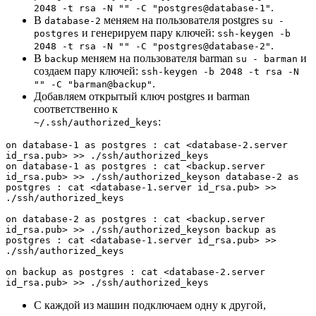
.
2048 -t rsa -N "" -C "postgres@database-1"
В
меняем на пользователя postgres
database-2
su -
и генерируем пару ключей:
postgres
ssh-keygen -b
.
2048 -t rsa -N "" -C "postgres@database-2"
В
меняем на пользователя barman
и
backup
su - barman
создаем пару ключей:
ssh-keygen -b 2048 -t rsa -N
.
"" -C "barman@backup"
Добавляем открытый ключ postgres и barman
соответственно к
:
~/.ssh/authorized_keys
on database-1 as postgres : cat <database-2.server 
id_rsa.pub> >> ./ssh/authorized_keys

on database-1 as postgres : cat <backup.server 
id_rsa.pub> >> ./ssh/authorized_keyson database-2 as 
postgres : cat <database-1.server id_rsa.pub> >> 
./ssh/authorized_keys

on database-2 as postgres : cat <backup.server 
id_rsa.pub> >> ./ssh/authorized_keyson backup as 
postgres : cat <database-1.server id_rsa.pub> >> 
./ssh/authorized_keys

on backup as postgres : cat <database-2.server 
id_rsa.pub> >> ./ssh/authorized_keys
С каждой из машин подключаем одну к другой,