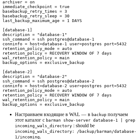
archiver = on

immediate_checkpoint = true

basebackup_retry_times = 3

basebackup_retry_sleep = 30

last_backup_maximum_age = 1 DAYS

[database-1]

description = "database-1"

ssh_command = ssh postgres@database-1

conninfo = host=database-1 user=postgres port=5432

retention_policy_mode = auto

retention_policy = RECOVERY WINDOW OF 7 days

wal_retention_policy = main

backup_options = exclusive_backup

[database-2]

description = "database-2"

ssh_command = ssh postgres@database-2

conninfo = host=database-2 user=postgres port=5432

retention_policy_mode = auto

retention_policy = RECOVERY WINDOW OF 7 days

wal_retention_policy = main

backup_options = exclusive_backup
Настраиваем входящие в WAL — в
получаем
backup
этот каталог с
barman show-server database-1 | grep
: should be
incoming_wals_directory
incoming_wals_directory: /backup/barman/database-
.
1/incoming