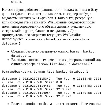
ответы.
Но если rsync работает правильно и никаких данных в базу
данных фактически не записывается, то сервер не будет
выдавать никаких WAL-файлов. Стало быть, резервную
копию создавать не из чего. WAL-файлы создаются после
получения определенного объема данных. Рекомендую
создать таблицу и добавить в нее данные. Для
принудительного закрытия текущего WAL-файла
используйте:
barman switch-wal --force --archive
.
database-1
Создаем базовую резервную копию:
barman backup
.
database-1
Выводим список всех имеющихся резервных копий для
одного сервера
:
barman list-backup database-1
barman@backup:~$ barman list-backup database-1

database-1 20210209T115342 - Tue Feb  9 11:53:45 2021 
- Size: 70.7 MiB - WAL Size: 0 B

database-1 20210209T114450 - Tue Feb  9 11:44:53 2021 
- Size: 70.7 MiB - WAL Size: 32.3 KiB

database-1 20210209T114054 - Tue Feb  9 11:40:58 2021 
- Size: 70.7 MiB - WAL Size: 32.2 KiB
Более подробная информация из конкретной резервной