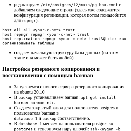
редактируем
и
/etc/postgres/12/main/pg_hba.conf
добавляем следующие строки (здесь уже содержится
конфигурация репликации, которая потом понадобится
для
):
repmgr
host all all <your-c-net> trust

host repmgr repmgr <your-c-net> trust

host replication repmgr <your-c-net> trustSQLite: как 
создаем начальную структуру базы данных (на этом
этапе она может быть любой).
Настройка резервного копирования и
восстановления с помощью barman
Запускаемся с нового сервера резервного копирования
на ubuntu 20.10.
В
устанавливаем barman:
backup
apt-get install
.
barman barman-cli
Создаем закрытый ключ для пользователя postgres и
пользователя barman в
и
соответственно.
database-1
backup
В
меняем на пользователя postgres
database-1
su -
и генерируем пару ключей:
postgres
ssh-keygen -b