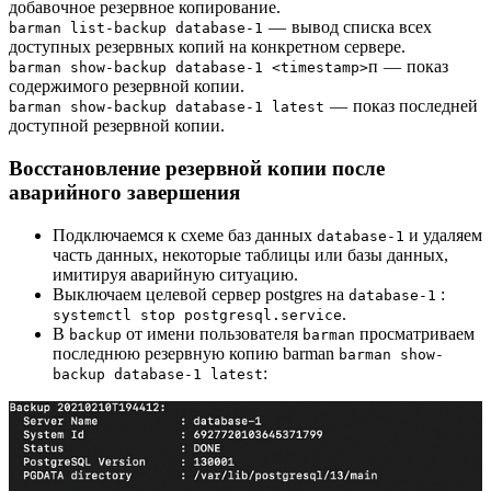
добавочное резервное копирование.
— вывод списка всех
barman list-backup database-1
доступных резервных копий на конкретном сервере.
п — показ
barman show-backup database-1 <timestamp>
содержимого резервной копии.
— показ последней
barman show-backup database-1 latest
доступной резервной копии.
Восстановление резервной копии после
аварийного завершения
Подключаемся к схеме баз данных
и удаляем
database-1
часть данных, некоторые таблицы или базы данных,
имитируя аварийную ситуацию.
Выключаем целевой сервер postgres на
:
database-1
.
systemctl stop postgresql.service
В
от имени пользователя
просматриваем
backup
barman
последнюю резервную копию barman
barman show-
:
backup database-1 latest