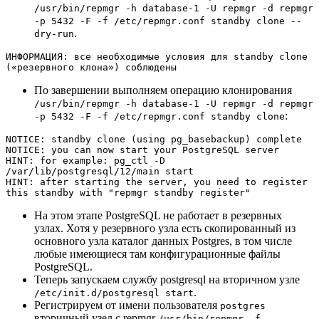
/usr/bin/repmgr -h database-1 -U repmgr -d repmgr
-p 5432 -F -f /etc/repmgr.conf standby clone --
.
dry-run
ИНФОРМАЦИЯ: все необходимые условия для standby clone 
(«резервного клона») соблюдены
По завершении выполняем операцию клонирования
/usr/bin/repmgr -h database-1 -U repmgr -d repmgr
:
-p 5432 -F -f /etc/repmgr.conf standby clone
NOTICE: standby clone (using pg_basebackup) complete

NOTICE: you can now start your PostgreSQL server

HINT: for example: pg_ctl -D 
/var/lib/postgresql/12/main start

HINT: after starting the server, you need to register 
this standby with "repmgr standby register"
На этом этапе PostgreSQL не работает в резервных
узлах. Хотя у резервного узла есть скопированный из
основного узла каталог данных Postgres, в том числе
любые имеющиеся там конфигурационные файлы
PostgreSQL.
Теперь запускаем службу postgresql на вторичном узле
.
/etc/init.d/postgresql start
Регистрируем от имени пользователя
postgres
вторичный узел с repmgr
/usr/bin/repmgr -f