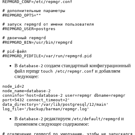
REPMGRD_CONF=/etc/repmgr.conf

# дополнительные параметры

#REPMGRD_OPTS=""

# запуск repmgrd от имени пользователя

#REPMGRD_USER=postgres

# двоичный repmgrd

#REPMGRD_BIN=/usr/bin/repmgrd

# pid-файл

#REPMGRD_PIDFILE=/var/run/repmgrd.pid
В
создаем стандартный конфигурационный
database-2
файл repmgr
и добавляем
touch /etc/repmgr.conf
следующее:
node_id=2

node_name=database-2

conninfo='host=database-2 user=repmgr dbname=repmgr 
port=5432 connect_timeout=2'

data_directory='/var/lib/postgresql/12/main'

log_file='/backup/barman/repmgr.log'
В
редактируем
и
database-2
/etc/default/repmgrd
применяем следующее содержимое:
# отключение repmgrd по умолчанию, чтобы не запускался 