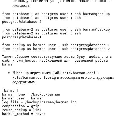
используя соответствующее имя пользователя и полное
имя хоста:
from database-1 as postgres user : ssh barman@backup

from database-1 as postgres user : ssh 
postgres@database-2

from database-2 as postgres user : ssh barman@backup

from database-2 as postgres user : ssh 
postgres@database-1

from backup as barman user : ssh postgres@database-1

from backup as barman user : ssh postgres@database-2

Таким образом соответствующие хосты будут добавлены в 
файл known_hosts, необходимый для правильной работы 
barman
В
перемещаем файл
в
backup
/etc/barman.conf
и воссоздаем его со следующим
/etc/barman.conf.orig
содержимым:
[barman]

barman_home = /backup/barman

barman_user = barman

log_file = /backup/barman/barman.log

compression = gzip

reuse_backup = link

backup_method = rsync
