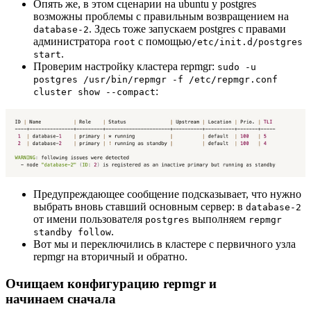
Опять же, в этом сценарии на ubuntu у postgres
возможны проблемы с правильным возвращением на
. Здесь тоже запускаем postgres с правами
database-2
администратора
с помощью
root
/etc/init.d/postgres
.
start
Проверим настройку кластера repmgr:
sudo -u
postgres /usr/bin/repmgr -f /etc/repmgr.conf
:
cluster show --compact
Предупреждающее сообщение подсказывает, что нужно
выбрать вновь ставший основным сервер: в
database-2
от имени пользователя
выполняем
postgres
repmgr
.
standby follow
Вот мы и переключились в кластере с первичного узла
repmgr на вторичный и обратно.
Очищаем конфигурацию repmgr и
начинаем сначала