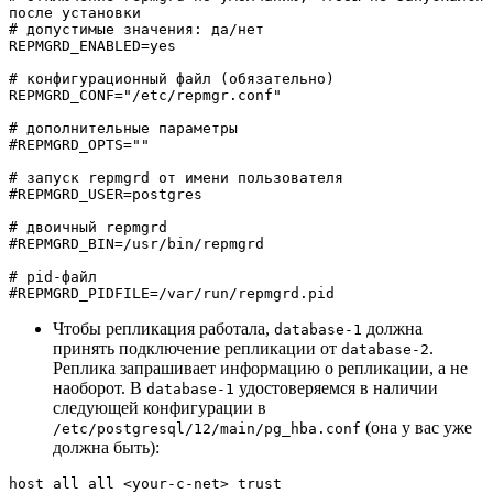
после установки

# допустимые значения: да/нет

REPMGRD_ENABLED=yes

# конфигурационный файл (обязательно)

REPMGRD_CONF="/etc/repmgr.conf"

# дополнительные параметры

#REPMGRD_OPTS=""

# запуск repmgrd от имени пользователя

#REPMGRD_USER=postgres

# двоичный repmgrd

#REPMGRD_BIN=/usr/bin/repmgrd

# pid-файл

#REPMGRD_PIDFILE=/var/run/repmgrd.pid
Чтобы репликация работала,
должна
database-1
принять подключение репликации от
.
database-2
Реплика запрашивает информацию о репликации, а не
наоборот. В
удостоверяемся в наличии
database-1
следующей конфигурации в
(она у вас уже
/etc/postgresql/12/main/pg_hba.conf
должна быть):
host all all <your-c-net> trust
