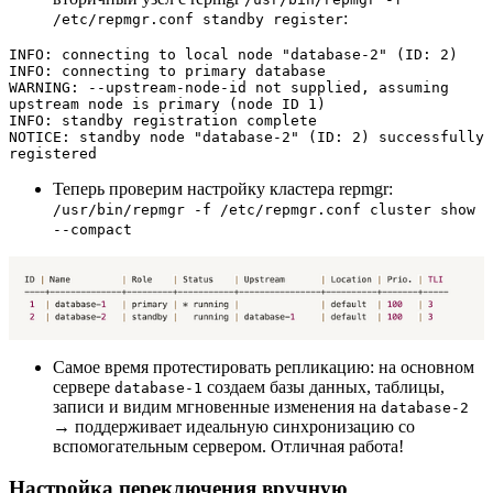
:
/etc/repmgr.conf standby register
INFO: connecting to local node "database-2" (ID: 2)

INFO: connecting to primary database

WARNING: --upstream-node-id not supplied, assuming 
upstream node is primary (node ID 1)

INFO: standby registration complete

NOTICE: standby node "database-2" (ID: 2) successfully 
registered
Теперь проверим настройку кластера repmgr:
/usr/bin/repmgr -f /etc/repmgr.conf cluster show
--compact
Самое время протестировать репликацию: на основном
сервере
создаем базы данных, таблицы,
database-1
записи и видим мгновенные изменения на
database-2
→ поддерживает идеальную синхронизацию со
вспомогательным сервером. Отличная работа!
Настройка переключения вручную