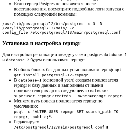
Если сервер Postgres не появляется после
восстановления, посмотрите подробные логи запуска с
помощью следующей команды:
/usr/lib/postgresql/12/bin/postgres -d 3 -D 
/var/lib/postgresql/12/main/ -c 
config_file=/etc/postgresql/13/main/postgresql.conf
Установка и настройка repmgr
Для настройки репликации между узлами postgres
database-1
и
будем использовать repmgr:
database-2
В обоих блоках баз данных устанавливаем repmgr
apt-
.
get install postgresql-12-repmgr
В
(основной узел) создаем пользователя
database-1
repmgr и базу данных и выполняем от имени
пользователя
следующее:
postgres
createuser --
.
superuser repmgr
createdb --owner=repmgr repmgr
Меняем путь поиска пользователя repmgr по
умолчанию:
psql -c "ALTER USER repmgr SET search_path TO
.
repmgr, public;"
Редактируем
и
/etc/postgresql/12/main/postgresql.conf