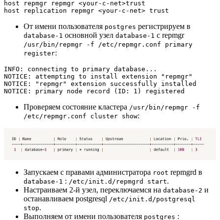
host repmgr repmgr <your-c-net>trust

host replication repmgr <your-c-net> trust
От имени пользователя
регистрируем в
postgres
основной узел
с repmgr
database-1
database-1
/usr/bin/repmgr -f /etc/repmgr.conf primary
:
register
INFO: connecting to primary database...

NOTICE: attempting to install extension "repmgr"

NOTICE: "repmgr" extension successfully installed

NOTICE: primary node record (ID: 1) registered
Проверяем состояние кластера
/usr/bin/repmgr -f
:
/etc/repmgr.conf cluster show
Запускаем с правами администратора
repmgrd в
root
:
.
database-1
/etc/init.d/repmgrd start
Настраиваем 2-й узел, переключаемся на
и
database-2
останавливаем postgresql
/etc/init.d/postgresql
.
stop
Выполняем от имени пользователя
:
postgres