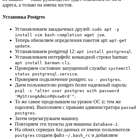
адреса, а только на имена хостов.
Установка Postgres
Устанавливаем закадычных друзей:
sudo apt -y
.
install vim bash-completion wget joe
Теперь обновляем определения пакетов apt:
apt-get
.
update
Устанавливаем postgresql 12:
.
apt install postgresql
Устанавливаем интерфейс командной строки barman:
.
apt install barman-cli
Проверяем состояние запущенной службы:
systemctl
.
status postgresql.service
Проверяем подключение postgres:
.
su - postgres
Даем пользователю postgres более надежный пароль:
psql -c "alter user postgres with password
.
'MyStrongAdminP@ssw0rd'"
То же самое проделываем на уровне ОС (с тем же
паролем). Выполняем с правами администратора
passwd
.
postgres
Затем перезагружаем машину.
Повторяем эти пункты для машины
.
database-2
На обоих серверах баз данных от имени пользователя
создаем файл
и добавляем
postgres
~/.bash_rc