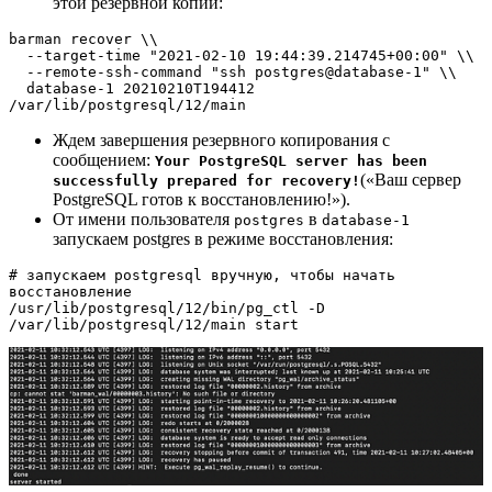
этой резервной копии:
barman recover \\

  --target-time "2021-02-10 19:44:39.214745+00:00" \\

  --remote-ssh-command "ssh postgres@database-1" \\

  database-1 20210210T194412 
/var/lib/postgresql/12/main
Ждем завершения резервного копирования с
сообщением:
Your PostgreSQL server has been
(«Ваш сервер
successfully prepared for recovery!
PostgreSQL готов к восстановлению!»).
От имени пользователя
в
postgres
database-1
запускаем postgres в режиме восстановления:
# запускаем postgresql вручную, чтобы начать 
восстановление

/usr/lib/postgresql/12/bin/pg_ctl -D 
/var/lib/postgresql/12/main start