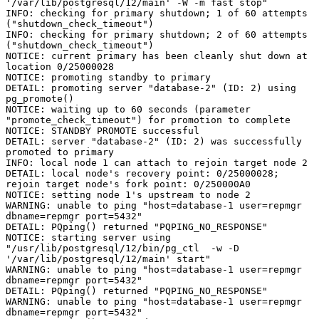
'/var/lib/postgresql/12/main' -W -m fast stop"

INFO: checking for primary shutdown; 1 of 60 attempts 
("shutdown_check_timeout")

INFO: checking for primary shutdown; 2 of 60 attempts 
("shutdown_check_timeout")

NOTICE: current primary has been cleanly shut down at 
location 0/25000028

NOTICE: promoting standby to primary

DETAIL: promoting server "database-2" (ID: 2) using 
pg_promote()

NOTICE: waiting up to 60 seconds (parameter 
"promote_check_timeout") for promotion to complete

NOTICE: STANDBY PROMOTE successful

DETAIL: server "database-2" (ID: 2) was successfully 
promoted to primary

INFO: local node 1 can attach to rejoin target node 2

DETAIL: local node's recovery point: 0/25000028; 
rejoin target node's fork point: 0/250000A0

NOTICE: setting node 1's upstream to node 2

WARNING: unable to ping "host=database-1 user=repmgr 
dbname=repmgr port=5432"

DETAIL: PQping() returned "PQPING_NO_RESPONSE"

NOTICE: starting server using 
"/usr/lib/postgresql/12/bin/pg_ctl  -w -D 
'/var/lib/postgresql/12/main' start"

WARNING: unable to ping "host=database-1 user=repmgr 
dbname=repmgr port=5432"

DETAIL: PQping() returned "PQPING_NO_RESPONSE"

WARNING: unable to ping "host=database-1 user=repmgr 
dbname=repmgr port=5432"
