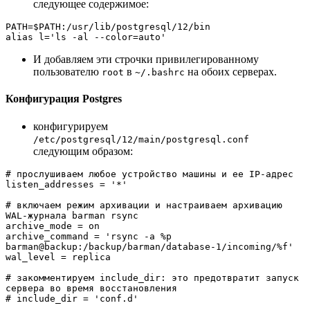
следующее содержимое:
PATH=$PATH:/usr/lib/postgresql/12/bin
alias l='ls -al --color=auto'
И добавляем эти строчки привилегированному
пользователю
в
на обоих серверах.
root
~/.bashrc
Конфигурация Postgres
конфигурируем
/etc/postgresql/12/main/postgresql.conf
следующим образом:
# прослушиваем любое устройство машины и ее IP-адрес

listen_addresses = '*'

# включаем режим архивации и настраиваем архивацию 
WAL-журнала barman rsync

archive_mode = on

archive_command = 'rsync -a %p 
barman@backup:/backup/barman/database-1/incoming/%f'

wal_level = replica

# закомментируем include_dir: это предотвратит запуск 
сервера во время восстановления

# include_dir = 'conf.d'