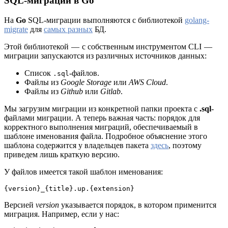
SQL-миграции в Go
На
Go
SQL-миграции выполняются с библиотекой
golang-
migrate
для
самых разных
БД.
Этой библиотекой — с собственным инструментом CLI —
миграции запускаются из различных источников данных:
Список
-файлов.
.sql
Файлы из
Google Storage
или
AWS Cloud
.
Файлы из
Github
или
Gitlab
.
Мы загрузим миграции из конкретной папки проекта с
.sql
-
файлами миграции. А теперь важная часть: порядок для
корректного выполнения миграций, обеспечиваемый в
шаблоне именования файла. Подробное объяснение этого
шаблона содержится у владельцев пакета
здесь
, поэтому
приведем лишь краткую версию.
У файлов имеется такой шаблон именования:
{version}_{title}.up.{extension}
Версией
version
указывается порядок, в котором применится
миграция. Например, если у нас: