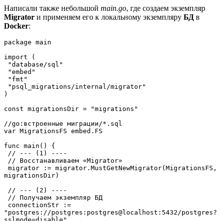
Написали также небольшой
main.go
, где создаем экземпляр
Migrator
и применяем его к локальному экземпляру
БД
в
Docker
:
package main
import (
 "database/sql"
 "embed"
 "fmt"
 "psql_migrations/internal/migrator"
)
const migrationsDir = "migrations"
//go:встроенные миграции/*.sql
var MigrationsFS embed.FS
func main() {
 // --- (1) ----
 // Восстанавливаем «Migrator»
 migrator := migrator.MustGetNewMigrator(MigrationsFS, 
migrationsDir)
 // --- (2) ----
 // Получаем экземпляр БД
 connectionStr := 
"postgres://postgres:postgres@localhost:5432/postgres?
sslmode=disable"