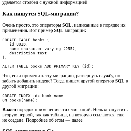
удаляется столбец с нужной информацией.
Как пишутся SQL-миграции?
Очень просто, это операторы
SQL
, написанные в порядке их
применения. Вот пример
SQL
-миграции:
CREATE TABLE books (
   id UUID,
   name character varying (255),
   description text
);
ALTER TABLE books ADD PRIMARY KEY (id);
Что, если применить эту миграцию, развернуть службу, но
забыть добавить индекс? Тогда пишем другой оператор
SQL
в
другой миграции:
CREATE INDEX idx_book_name 
ON books(name);
Важен
порядок применения этих миграций. Нельзя запустить
вторую первой, так как таблица, на которую ссылаются, еще
не создана. Подробнее об этом — далее.