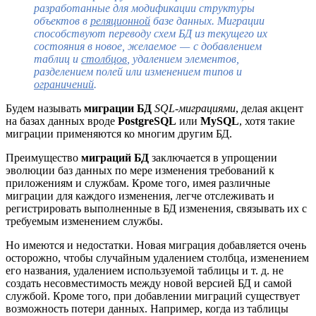
разработанные для модификации структуры
объектов в
реляционной
базе данных. Миграции
способствуют переводу схем БД из текущего их
состояния в новое, желаемое — с добавлением
таблиц и
столбцов
, удалением элементов,
разделением полей или изменением типов и
ограничений
.
Будем называть
миграции БД
SQL-миграциями
, делая акцент
на базах данных вроде
PostgreSQL
или
MySQL
, хотя такие
миграции применяются ко многим другим БД.
Преимущество
миграций БД
заключается в упрощении
эволюции баз данных по мере изменения требований к
приложениям и службам. Кроме того, имея различные
миграции для каждого изменения, легче отслеживать и
регистрировать выполненные в БД изменения, связывать их с
требуемым изменением службы.
Но имеются и недостатки. Новая миграция добавляется очень
осторожно, чтобы случайным удалением столбца, изменением
его названия, удалением используемой таблицы и т. д. не
создать несовместимость между новой версией БД и самой
службой. Кроме того, при добавлении миграций существует
возможность потери данных. Например, когда из таблицы