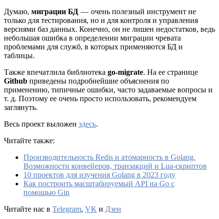
Думаю,
миграции БД
— очень полезный инструмент не
только для тестирования, но и для контроля и управления
версиями баз данных. Конечно, он не лишен недостатков, ведь
небольшая ошибка в определении миграции чревата
проблемами для служб, в которых применяются БД и
таблицы.
Также впечатлила библиотека
go-migrate
. На ее странице
Github
приведены подробнейшие объяснения по
применению, типичные ошибки, часто задаваемые вопросы и
т. д. Поэтому ее очень просто использовать, рекомендуем
заглянуть.
Весь проект выложен
здесь
.
Читайте также:
Производительность Redis и атомарность в Golang.
Возможности конвейеров, транзакций и Lua-скриптов
10 проектов для изучения Golang в 2023 году
Как построить масштабируемый API на Go с
помощью Gin
Читайте нас в
Telegram
,
VK
и
Дзен