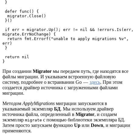
 }
 defer func() {
  migrator.Close()
 }()
 if err = migrator.Up(); err != nil && !errors.Is(err, 
migrate.ErrNoChange) {
  return fmt.Errorf("unable to apply migrations %v", 
err)
 }
 return nil
}
При создании
Migrator
мы передаем путь, где находятся все
файлы миграции. И указываем встроенную файловую
систему, подробнее о встраивании Go —
здесь
. При этом
создается драйвер источника с загруженными файлами
миграции.
Методом
ApplyMigrations
миграции запускаются в
указываемый экземпляр
БД
. Мы используем драйвер
источника файла, определенный в
Migrator
, и создаем
экземпляр
с помощью библиотеки экземпляра БД.
migrate
Затем просто запускаем функцию
Up
или
Down
, и миграции
применяются.