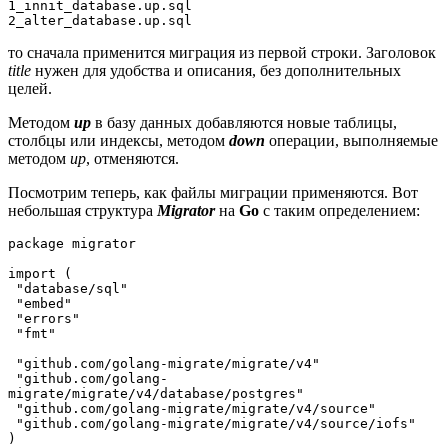
1_innit_database.up.sql
2_alter_database.up.sql
то сначала применится миграция из первой строки. Заголовок
title
нужен для удобства и описания, без дополнительных
целей.
Методом
up
в базу данных добавляются новые таблицы,
столбцы или индексы, методом
down
операции, выполняемые
методом
up
, отменяются.
Посмотрим теперь, как файлы миграции применяются. Вот
небольшая структура
Migrator
на
Go
с таким определением:
package migrator
import (
 "database/sql"
 "embed"
 "errors"
 "fmt"
 "github.com/golang-migrate/migrate/v4"
 "github.com/golang-
migrate/migrate/v4/database/postgres"
 "github.com/golang-migrate/migrate/v4/source"
 "github.com/golang-migrate/migrate/v4/source/iofs"
)