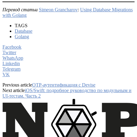
Перевод статьи
Simeon Grancharov
:
Using Database Migrations
with Golang
TAGS
Database
Golang
Facebook
Twitter
WhatsApp
Linkedin
Telegram
VK
Previous article
OTP-аутентификация c Devise
Next article
iOS/Swift: подробное руководство по модульным и
UI-тестам. Часть 2