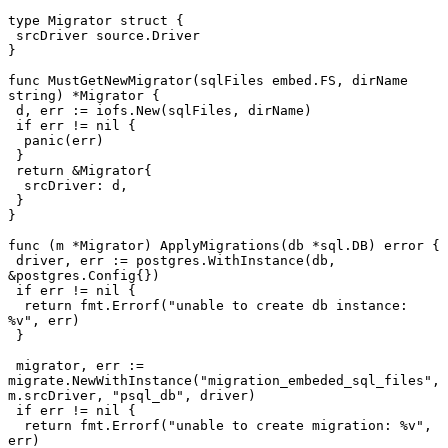
type Migrator struct {
 srcDriver source.Driver
}
func MustGetNewMigrator(sqlFiles embed.FS, dirName 
string) *Migrator {
 d, err := iofs.New(sqlFiles, dirName)
 if err != nil {
  panic(err)
 }
 return &Migrator{
  srcDriver: d,
 }
}
func (m *Migrator) ApplyMigrations(db *sql.DB) error {
 driver, err := postgres.WithInstance(db, 
&postgres.Config{})
 if err != nil {
  return fmt.Errorf("unable to create db instance: 
%v", err)
 }
 migrator, err := 
migrate.NewWithInstance("migration_embeded_sql_files", 
m.srcDriver, "psql_db", driver)
 if err != nil {
  return fmt.Errorf("unable to create migration: %v", 
err)