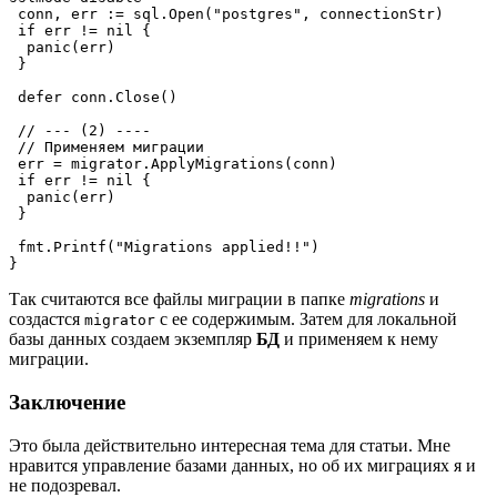
 conn, err := sql.Open("postgres", connectionStr)
 if err != nil {
  panic(err)
 }
 defer conn.Close()
 // --- (2) ----
 // Применяем миграции
 err = migrator.ApplyMigrations(conn)
 if err != nil {
  panic(err)
 }
 fmt.Printf("Migrations applied!!")
}
Так считаются все файлы миграции в папке
migrations
и
создастся
с ее содержимым. Затем для локальной
migrator
базы данных создаем экземпляр
БД
и применяем к нему
миграции.
Заключение
Это была действительно интересная тема для статьи. Мне
нравится управление базами данных, но об их миграциях я и
не подозревал.