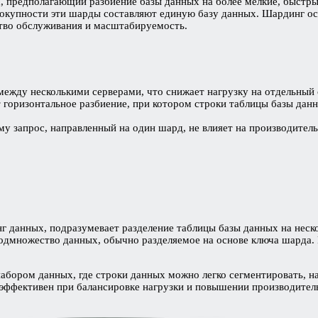
 предполагающий разбиение базы данных на более мелкие, быстры
вокупности эти шарды составляют единую базу данных. Шардинг ос
тво обслуживания и масштабируемость.
ежду несколькими серверами, что снижает нагрузку на отдельный 
оризонтальное разбиение, при котором строки таблицы базы данны
 запрос, направленный на один шард, не влияет на производитель
нг данных, подразумевает разделение таблицы базы данных на неск
подмножество данных, обычно разделяемое на основе ключа шарда. 
абором данных, где строки данных можно легко сегментировать, н
эффективен при балансировке нагрузки и повышении производитель