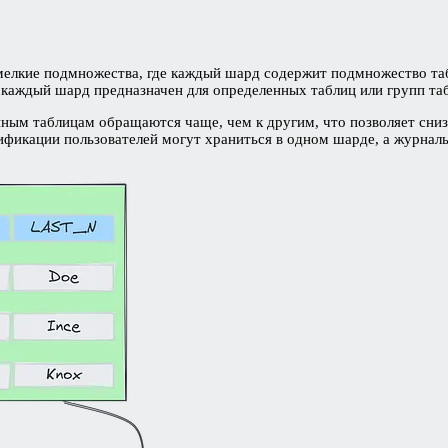
 мелкие подмножества, где каждый шард содержит подмножество таб
м каждый шард предназначен для определенных таблиц или групп та
нным таблицам обращаются чаще, чем к другим, что позволяет сниз
ификации пользователей могут храниться в одном шарде, а журнал