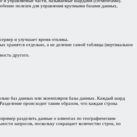
е и управляемые части, называемые шардами (сегментами).
обенно полезен для управления крупными базами данных,
сервер и улучшает время отклика.
х хранятся отдельно, а не деление самой таблицы (вертикальное
ность другого.
олько баз данных или экземпляров базы данных. Каждый шард
Разделение происходит таким образом, что каждая строка
апример разделить данные о клиентах по географическим
ности запросов, поскольку сокращает количество строк, по