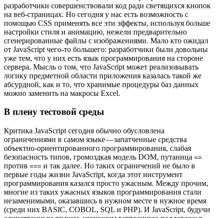
разработчики совершенствовали код ради светящихся кнопок
на веб-страницах. Но сегодня у нас есть возможность с
помощью CSS применять все эти эффекты, используя больше
настройки стиля и анимацию, нежели предварительно
сгенерированные файлы с изображениями. Мало кто ожидал
от JavaScript чего-то большего: разработчики были довольны
уже тем, что у них есть язык программирования на стороне
сервера. Мысль о том, что JavaScript может реализовывать
логику предметной области приложения казалась такой же
абсурдной, как и то, что хранимые процедуры баз данных
можно заменить на макросы Excel.
В плену тестовой среды
Критика JavaScript сегодня обычно обусловлена
ограничениями в самом языке — запатченные средства
объектно-ориентированного программирования, слабая
безопасность типов, громоздкая модель DOM, путаница
==
против
и так далее. Но таких ограничений не было в
===
первые годы жизни JavaScript, когда этот инструмент
программирования казался просто ужасным. Между прочим,
многие из таких ужасных языков программирования стали
незаменимыми, оказавшись в нужном месте в нужное время
(среди них BASIC, COBOL, SQL и PHP). И JavaScript, будучи