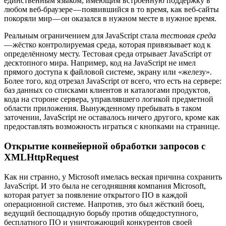
единственным языком, имеющим встроенную поддержку в
любом веб-браузере — появившийся в то время, как веб-сайты
покоряли мир — он оказался в нужном месте в нужное время.
Реальным ограничением для JavaScript стала
тестовая среда
— жёстко контролируемая среда, которая привязывает код к
определённому месту. Тестовая среда отрывает JavaScript от
десктопного мира. Например, код на JavaScript не имел
прямого доступа к файловой системе, экрану или «железу».
Более того, код отрезал JavaScript от всего, что есть на сервере:
баз данных со списками клиентов и каталогами продуктов,
кода на стороне сервера, управлявшего логикой предметной
области приложения. Вынужденному пребывать в таком
заточении, JavaScript не оставалось ничего другого, кроме как
предоставлять возможность играться с кнопками на странице.
Открытие конвейерной обработки запросов с
XMLHttpRequest
Как ни странно, у Microsoft имелась веская причина сохранить
JavaScript. И это была не сегодняшняя компания Microsoft,
которая ратует за появление открытого ПО в каждой
операционной системе. Напротив, это был жёсткий боец,
ведущий беспощадную борьбу против общедоступного,
бесплатного ПО и уничтожающий конкурентов своей