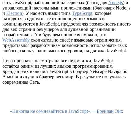
есть JavaScript, работающий на серверах (благодаря
Node.js
) и
управляющий настольными приложениями (благодаря Node.js
и
Electron
). У нас есть языки типа
TypeScript
, которые
находятся в одном шаге от полноценных языков и
компилируются в JavaScript, предоставляя возможность писать
для веб-страниц без ущерба для душевной организации
разработчиков. А в будущем вполне возможно, что
WebAssembly
окончательно снесёт языковые ограничения,
предоставляя разработчикам возможность использовать язык
любого, сколь угодно высокого уровня, на движке JavaScript.
Пора признать: несмотря на все недостатки, JavaScript
остаётся одним из лучших языков программирования.
Брендан Эйх включил JavaScript в браузер Netscape Navigator.
А мы впихнули в браузер весь мир. В результате получилась
современная Сеть.
«Никогда не сомневайтесь в JavaScript». —
Брендан
Эйх