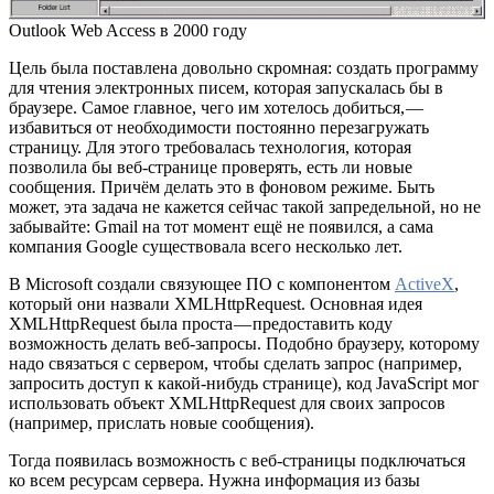
Outlook Web Access в 2000 году
Цель была поставлена довольно скромная: создать программу
для чтения электронных писем, которая запускалась бы в
браузере. Самое главное, чего им хотелось добиться, —
избавиться от необходимости постоянно перезагружать
страницу. Для этого требовалась технология, которая
позволила бы веб-странице проверять, есть ли новые
сообщения. Причём делать это в фоновом режиме. Быть
может, эта задача не кажется сейчас такой запредельной, но не
забывайте: Gmail на тот момент ещё не появился, а сама
компания Google существовала всего несколько лет.
В Microsoft создали связующее ПО с компонентом
ActiveX
,
который они назвали XMLHttpRequest. Основная идея
XMLHttpRequest была проста — предоставить коду
возможность делать веб-запросы. Подобно браузеру, которому
надо связаться с сервером, чтобы сделать запрос (например,
запросить доступ к какой-нибудь странице), код JavaScript мог
использовать объект XMLHttpRequest для своих запросов
(например, прислать новые сообщения).
Тогда появилась возможность с веб-страницы подключаться
ко всем ресурсам сервера. Нужна информация из базы