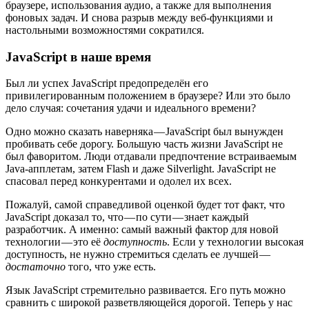
браузере, использования аудио, а также для выполнения
фоновых задач. И снова разрыв между веб-функциями и
настольными возможностями сократился.
JavaScript в наше время
Был ли успех JavaScript предопределён его
привилегированным положением в браузере? Или это было
дело случая: сочетания удачи и идеального времени?
Одно можно сказать наверняка — JavaScript был вынужден
пробивать себе дорогу. Большую часть жизни JavaScript не
был фаворитом. Люди отдавали предпочтение встраиваемым
Java-апплетам, затем Flash и даже Silverlight. JavaScript не
спасовал перед конкурентами и одолел их всех.
Пожалуй, самой справедливой оценкой будет тот факт, что
JavaScript доказал то, что — по сути — знает каждый
разработчик. А именно: самый важный фактор для новой
технологии — это её
доступность
. Если у технологии высокая
доступность, не нужно стремиться сделать ее лучшей —
достаточно
того, что уже есть.
Язык JavaScript стремительно развивается. Его путь можно
сравнить с широкой разветвляющейся дорогой. Теперь у нас