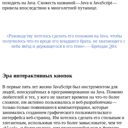
походить на Java. Схожесть названий — Java и JavaScript —
привела впоследствии к многолетней путанице.
«Руководству хотелось сделать его похожим на Java, чтобы
получилось что-то вроде его младшего брата, не хватающего с
неба звёзд и держащегося в его тени». — Брендан
Э
йх
Эра интерактивных кнопок
В первые пять лет жизни JavaScript был инструментом для
людей, неискушённых в программировании на Java. Помимо
любителей и тех, у кого не хватает времени на что-то более
сложное, им активно пользовались и веб-
разработчики
—
только-только появившиеся компьютерщики, которые
занимались созданием графического пользовательского
интерфейса веб-страниц. Им хотелось сделать его стильным и
элегантным, использовав что-то более замысловатое, чем тег
, и более модное, чем вращающийся шар в формате