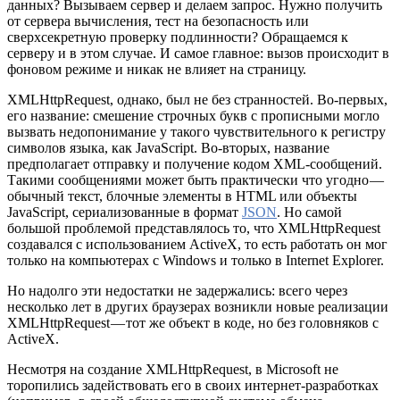
данных? Вызываем сервер и делаем запрос. Нужно получить
от сервера вычисления, тест на безопасность или
сверхсекретную проверку подлинности? Обращаемся к
серверу и в этом случае. И самое главное: вызов происходит в
фоновом режиме и никак не влияет на страницу.
XMLHttpRequest, однако, был не без странностей. Во-первых,
его название: смешение строчных букв с прописными могло
вызвать недопонимание у такого чувствительного к регистру
символов языка, как JavaScript. Во-вторых, название
предполагает отправку и получение кодом XML-сообщений.
Такими сообщениями может быть практически что угодно —
обычный текст, блочные элементы в HTML или объекты
JavaScript, сериализованные в формат
JSON
. Но самой
большой проблемой представлялось то, что XMLHttpRequest
создавался с использованием ActiveX, то есть работать он мог
только на компьютерах с Windows и только в Internet Explorer.
Но надолго эти недостатки не задержались: всего через
несколько лет в других браузерах возникли новые реализации
XMLHttpRequest — тот же объект в коде, но без головняков с
ActiveX.
Несмотря на создание XMLHttpRequest, в Microsoft не
торопились задействовать его в своих интернет-разработках