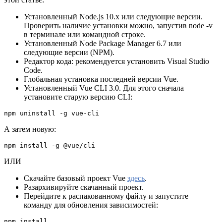
Установленный Node.js 10.x или следующие версии.
Проверить наличие установки можно, запустив node -v
в терминале или командной строке.
Установленный Node Package Manager 6.7 или
следующие версии (NPM).
Редактор кода: рекомендуется установить Visual Studio
Code.
Глобальная установка последней версии Vue.
Установленный Vue CLI 3.0. Для этого сначала
установите старую версию CLI:
npm uninstall -g vue-cli
А затем новую:
npm install -g @vue/cli
ИЛИ
Скачайте базовый проект Vue
здесь
.
Разархивируйте скачанный проект.
Перейдите к распакованному файлу и запустите
команду для обновления зависимостей:
npm install