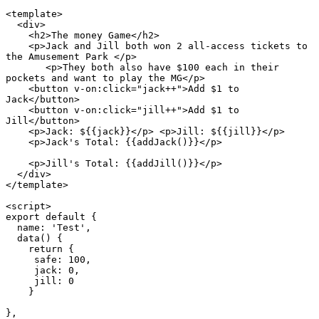
<template>

  <div>

    <h2>The money Game</h2>

    <p>Jack and Jill both won 2 all-access tickets to 
the Amusement Park </p>

       <p>They both also have $100 each in their 
pockets and want to play the MG</p>

    <button v-on:click="jack++">Add $1 to 
Jack</button>

    <button v-on:click="jill++">Add $1 to 
Jill</button>

    <p>Jack: ${{jack}}</p> <p>Jill: ${{jill}}</p>

    <p>Jack's Total: {{addJack()}}</p>

    <p>Jill's Total: {{addJill()}}</p>

  </div>

</template>

<script>

export default {

  name: 'Test',

  data() {

    return {

     safe: 100,

     jack: 0,

     jill: 0

    }

},
