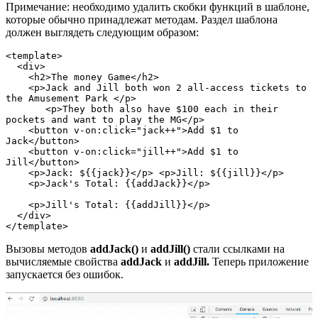
Примечание: необходимо удалить скобки функций в шаблоне,
которые обычно принадлежат методам. Раздел шаблона
должен выглядеть следующим образом:
<template>

  <div>

    <h2>The money Game</h2>

    <p>Jack and Jill both won 2 all-access tickets to 
the Amusement Park </p>

       <p>They both also have $100 each in their 
pockets and want to play the MG</p>

    <button v-on:click="jack++">Add $1 to 
Jack</button>

    <button v-on:click="jill++">Add $1 to 
Jill</button>

    <p>Jack: ${{jack}}</p> <p>Jill: ${{jill}}</p>

    <p>Jack's Total: {{addJack}}</p>

    <p>Jill's Total: {{addJill}}</p>

  </div>

</template>
Вызовы методов
addJack()
и
addJill()
стали ссылками на
вычисляемые свойства
addJack
и
addJill.
Теперь приложение
запускается без ошибок.