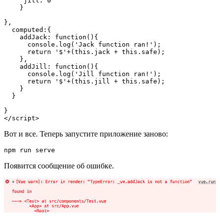
     jill: 0

    }

},

  computed:{

    addJack: function(){

      console.log('Jack function ran!');

      return '$'+(this.jack + this.safe);

    },

    addJill: function(){

      console.log('Jill function ran!');

      return '$'+(this.jill + this.safe);

    }

  }

}

</script>
Вот и все. Теперь запустите приложение заново:
npm run serve
Появится сообщение об ошибке.