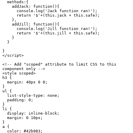
  methods:{

    addJack: function(){

      console.log('Jack function ran!');

      return '$'+(this.jack + this.safe);

    },

    addJill: function(){

      console.log('Jill function ran!');

      return '$'+(this.jill + this.safe);

    }

  }

}

</script>

<!-- Add "scoped" attribute to limit CSS to this 
component only -->

<style scoped>

h3 {

  margin: 40px 0 0;

}

ul {

  list-style-type: none;

  padding: 0;

}

li {

  display: inline-block;

  margin: 0 10px;

}

a {

  color: #42b983;
