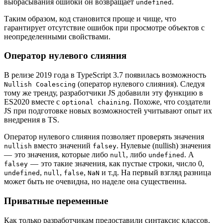
выбрасывания ошибки он возвращает
.
undefined
Таким образом, код становится проще и чище, что
гарантирует отсутствие ошибок при просмотре объектов с
неопределенными свойствами.
Оператор нулевого слияния
В релизе 2019 года в TypeScript 3.7 появилась возможность
(оператор нулевого слияния). Следуя
Nullish Coalescing
тому же тренду, разработчики JS добавили эту функцию в
ES2020 вместе с
. Похоже, что создатели
optional chaining
JS при подготовке новых возможностей учитывают опыт их
внедрения в TS.
Оператор нулевого слияния позволяет проверять значения
вместо значений
. Нулевые (nullish) значения
nullish
falsey
— это значения, которые либо
, либо
. А
null
undefined
— это такие значения, как пустые строки, число 0,
falsey
,
,
,
и т.д. На первый взгляд разница
undefined
null
false
NaN
может быть не очевидна, но наделе она существенна.
Приватные переменные
Как только разработчикам предоставили синтаксис классов,