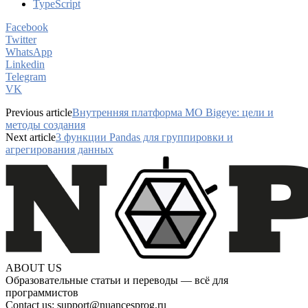
TypeScript
Facebook
Twitter
WhatsApp
Linkedin
Telegram
VK
Previous article
Внутренняя платформа МО Bigeye: цели и
методы создания
Next article
3 функции Pandas для группировки и
агрегирования данных
ABOUT US
Образовательные статьи и переводы — всё для
программистов
Contact us:
support@nuancesprog.ru