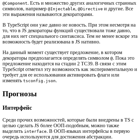
. Есть и множество других аналогичных странных
@Component
символов, например
,
и другие. Все
@Injectable
@Directive
эти выражения называются декораторами.
В TypeScript они уже давно не новость. При этом несмотря на
то, что в JS декораторы функций существовали тоже давно,
для них нет специального синтаксиса. Тем не менее вскоре эта
возможность будет реализована в JS нативно.
На данный момент существует предложение, в котором
декораторы предполагается определять символом
. Пока это
@
предложение находится на стадии 2 TC39. В связи с этим
TypeScript отметил эту возможность как экспериментальную и
требует для ее использования активировать флаги или
изменять
.
tsconfig.json
Прогнозы
Интерфейс
Среди прочих возможностей, которые были внедрены в TS с
целью сделать JS более ООП-подобным, можно также
выделить
. В ООП-языках интерфейсы в первую
interface
очередь используются для достижения абстракции.