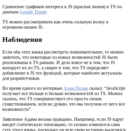
Сравнение графиков интереса к JS (красная линия) и TS по
данным
Google Trends
TS можно рассматривать как очень сильную волну в
огромном океане JS.
Наблюдения
Если оба этих языка рассмотреть повнимательнее, то можно
заметить, что некоторые из новых возможностей JS были
реализованы в TS раньше. И дело вовсе не в том, что JS
копирует их из TS, а скорее в том, что TS определяет
добавление в JS тех функций, которые наиболее актуальны
для разработчиков.
Во время одного из интервью
Адам Полак
сказал: “JavaScript
получает все больше и больше возможностей из TS. Можно
сказать, что TS совершенствует его просто своим
существованием, хотя не думаю, что мы получим от него все
возможности”.
Заявление Адама весьма правдиво. Например, если JS вдруг
введет статическую типизацию, то сильно изменится сама
суть этого языка, поскольку он всю свою историю выделялся