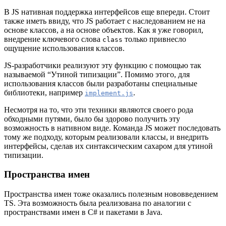
В JS нативная поддержка интерфейсов еще впереди. Стоит
также иметь ввиду, что JS работает с наследованием не на
основе классов, а на основе объектов. Как я уже говорил,
внедрение ключевого слова
только привнесло
class
ощущение использования классов.
JS-разработчики реализуют эту функцию с помощью так
называемой “Утиной типизации”. Помимо этого, для
использования классов были разработаны специальные
библиотеки, например
.
implement.js
Несмотря на то, что эти техники являются своего рода
обходными путями, было бы здорово получить эту
возможность в нативном виде. Команда JS может последовать
тому же подходу, которым реализовали классы, и внедрить
интерфейсы, сделав их синтаксическим сахаром для утиной
типизации.
Пространства имен
Пространства имен тоже оказались полезным нововведением
TS. Эта возможность была реализована по аналогии с
пространствами имен в C# и пакетами в Java.