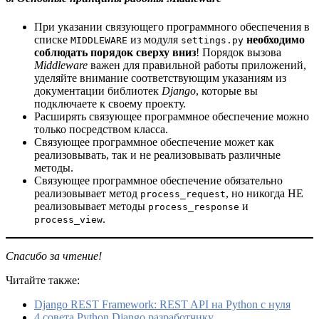
При указании связующего программного обеспечения в
списке
из модуля
необходимо
MIDDLEWARE
settings.py
соблюдать порядок сверху вниз
! Порядок вызова
Middleware
важен для правильной работы приложений,
уделяйте внимание соответствующим указаниям из
документации библиотек
Django
, которые вы
подключаете к своему проекту.
Расширять связующее программное обеспечение можно
только посредством класса.
Связующее программное обеспечение может как
реализовывать, так и не реализовывать различные
методы.
Связующее программное обеспечение обязательно
реализовывает метод
, но никогда НЕ
process_request
реализовывает методы
и
process_response
.
process_view
Спасибо за чтение!
Читайте также:
Django REST Framework: REST API на Python с нуля
4 совета Python Django разработчику