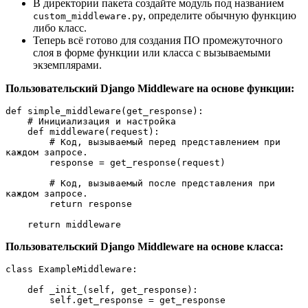
В директории пакета создайте модуль под названием
, определите обычную функцию
custom_middleware.py
либо класс.
Теперь всё готово для создания ПО промежуточного
слоя в форме функции или класса с вызываемыми
экземплярами.
Пользовательский Django Middleware на основе функции:
def simple_middleware(get_response):

    # Инициализация и настройка

    def middleware(request):

        # Код, вызываемый перед представлением при 
каждом запросе.

        response = get_response(request)

        # Код, вызываемый после представления при 
каждом запросе.

        return response

    return middleware
Пользовательский Django Middleware на основе класса:
class ExampleMiddleware:

    def _init_(self, get_response):

        self.get_response = get_response
