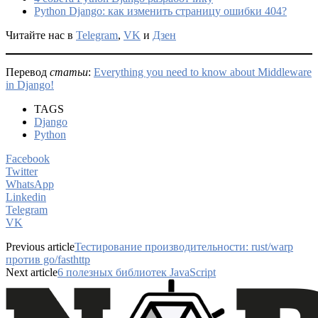
Python Django: как изменить страницу ошибки 404?
Читайте нас в
Telegram
,
VK
и
Дзен
Перевод
статьи
:
Everything you need to know about Middleware
in Django!
TAGS
Django
Python
Facebook
Twitter
WhatsApp
Linkedin
Telegram
VK
Previous article
Тестирование производительности: rust/warp
против go/fasthttp
Next article
6 полезных библиотек JavaScript