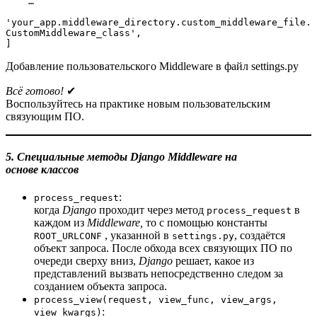
    …

'your_app.middleware_directory.custom_middleware_file.
CustomMiddleware_class',

]
Добавление пользовательского Middleware в файл settings.py
Всё готово!
✔
Воспользуйтесь на практике новым пользовательским
связующим ПО.
5. Специальные методы Django Middleware на
основе классов
:
process_request
когда
Django
проходит через метод
в
process_request
каждом из
Middleware,
то
с помощью константы
, указанной в
, создаётся
ROOT_URLCONF
settings.py
объект запроса. После обхода всех связующих ПО по
очереди сверху вниз,
Django
решает, какое из
представлений вызвать непосредственно следом за
созданием объекта запроса.
process_view(request, view_func, view_args,
:
view_kwargs)