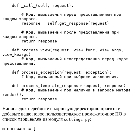
    def _call_(self, request):

        # Код, вызываемый перед представлением при 
каждом запросе.

        response = self.get_response(request)

        # Код, вызываемый после представления при 
каждом запросе.

        return response

    def process_view(request, view_func, view_args, 
view_kwargs):

        # Код, вызываемый непосредственно перед кодом 
представления.

    def process_exception(request, exception):

        # Код, вызываемый при выбросе исключения.

    def process_template_response(request, response):

        # Код, вызываемый при наличии в запросе метода 
render().

        return response
Напоследок перейдите в корневую директорию проекта и
добавьте ваше новое пользовательское промежуточное ПО в
список
из модуля
:
MIDDLEWARE
settings.py
MIDDLEWARE = [
