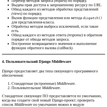
Перебор методов запроса
(request)
по порядку.
Выдача прав доступа к запрошенному ресурсу по
URL
.
Обход каждого из методов обработки представлений
(views)
по порядку.
Вызов функции представления или метода
dispatch()
для представления-класса.
Обработка методов выброса исключений, если такие
есть.
Обход каждого из методов ответа
(response)
в обратном
порядке от обхода методов запроса.
Построение возвращаемого значения и выполнение
функции обратного вызова
(callback)
.
4. Пользовательский Django Middleware
Django
предоставляет два типа связующего
программного
обеспечения:
Стандартные (встроенные)
Middleware
.
Пользовательские
Middleware
.
Стандартное связующее ПО предоставляется по умолчанию,
когда вы создаете свой новый Django-проект; проверить
список
Middleware
по умолчанию можно в модуле