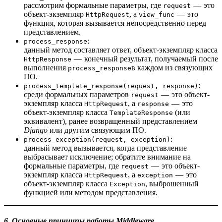
рассмотрим формальные параметры, где
— это
request
объект-экземпляр
, а
— это
HttpRequest
view_func
функция, которая вызывается непосредственно перед
представлением.
:
process_response
данный метод составляет ответ, объект-экземпляр класса
— конечный результат, получаемый после
HttpResponse
выполнения
в каждом из связующих
process_response
ПО.
:
process_template_response(request, response)
среди формальных параметров
— это объект-
request
экземпляр класса
, а
— это
HttpRequest
response
объект-экземпляр класса
(или
TemplateResponse
эквивалент), ранее возвращенный представлением
Django
или другим связующим ПО.
:
process_exception(request, exception)
данный метод вызывается, когда представление
выбрасывает исключение; обратите внимание на
формальные параметры, где
— это объект-
request
экземпляр класса
, а
— это
HttpRequest
exception
объект-экземпляр класса
, выброшенный
Exception
функцией или методом представления.
6. Основные принципы работы Middleware