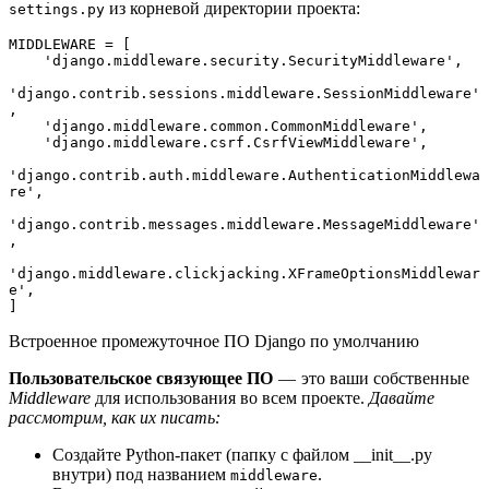
из корневой директории проекта:
settings.py
MIDDLEWARE = [

    'django.middleware.security.SecurityMiddleware',

'django.contrib.sessions.middleware.SessionMiddleware'
,

    'django.middleware.common.CommonMiddleware',

    'django.middleware.csrf.CsrfViewMiddleware',

'django.contrib.auth.middleware.AuthenticationMiddlewa
re',

'django.contrib.messages.middleware.MessageMiddleware'
,

'django.middleware.clickjacking.XFrameOptionsMiddlewar
e',

]
Встроенное промежуточное ПО Django по умолчанию
Пользовательское связующее ПО
— это ваши собственные
Middleware
для использования во всем проекте.
Давайте
рассмотрим, как их писать:
Создайте Python-пакет (папку с файлом __init__.py
внутри) под названием
.
middleware