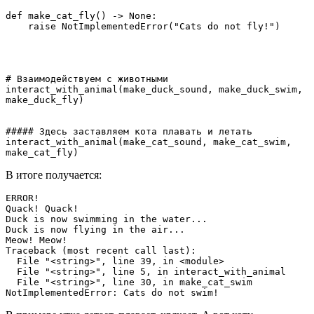
def make_cat_fly() -> None:
    raise NotImplementedError("Cats do not fly!")
# Взаимодействуем с животными
interact_with_animal(make_duck_sound, make_duck_swim, 
make_duck_fly)
##### Здесь заставляем кота плавать и летать 
interact_with_animal(make_cat_sound, make_cat_swim, 
make_cat_fly)
В итоге получается:
ERROR!
Quack! Quack!
Duck is now swimming in the water...
Duck is now flying in the air...
Meow! Meow!
Traceback (most recent call last):
  File "<string>", line 39, in <module>
  File "<string>", line 5, in interact_with_animal
  File "<string>", line 30, in make_cat_swim
NotImplementedError: Cats do not swim!