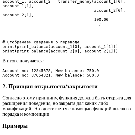
account_1, account_2 = transfer_money(account_1[0],   
account_1[1],
                                      account_2[0],   
account_2[1],
                                      100.00
                                        )
# Отображаем сведения о переводе
print(print_balance(account_1[0], account_1[1]))
print(print_balance(account_2[0], account_2[1]))
В итоге получается:
Account no: 12345678, New balance: 750.0
Account no: 87654321, New balance: 500.0
2. Принцип открытости/закрытости
Согласно этому принципу, функция должна быть открыта для
расширения поведения, но закрыта для каких-либо
модификаций. Это достигается с помощью функций высшего
порядка и композиции.
Примеры