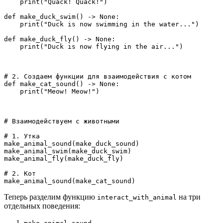
    print("Quack! Quack!")
def make_duck_swim() -> None:
    print("Duck is now swimming in the water...")
def make_duck_fly() -> None:
    print("Duck is now flying in the air...")
# 2. Создаем функции для взаимодействия с котом
def make_cat_sound() -> None:
    print("Meow! Meow!")
# Взаимодействуем с животными
# 1. Утка
make_animal_sound(make_duck_sound)
make_animal_swim(make_duck_swim)
make_animal_fly(make_duck_fly)
# 2. Кот
make_animal_sound(make_cat_sound)
Теперь разделим функцию
на три
interact_with_animal
отдельных поведения:
.