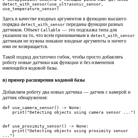
detect_with_sensor(use_ultrasonic_sensor, 
use_temperature_sensor)
Здесь в качестве входных аргументов в функцию высшего
порядка
переданы функции разных
detect_with_sensor
датчиков. Объект
— это подсказка типа для
Callable
указания на то, что всем принимаемым в
detect_with_sensor
датчикам не нужны никакие входные аргументы и ничего
ими не возвращается.
Такой подход достаточно гибок, чтобы просто добавлять
роботу новые датчики как функции и без изменения
имеющейся кодовой базы.
в) пример расширения кодовой базы
Добавляем роботу два новых датчика — датчик с камерой и
датчик обнаружения:
def use_camera_sensor() -> None:
    print("Detecting objects using camera sensor ...")
def use_proximity_sensor() -> None:
    print("Detecting objects using proximity sensor 
...")