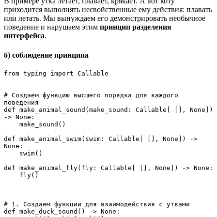
В примере утка летает, плавает, крякает. А вот коту
приходится выполнять несвойственные ему действия: плавать
или летать. Мы вынуждаем его демонстрировать необычное
поведение и нарушаем этим
принцип разделения
интерфейса
.
б) соблюдение принципа
from typing import Callable 
# Создаем функцию высшего порядка для каждого 
поведения 
def make_animal_sound(make_sound: Callable[ [], None]) 
-> None:
    make_sound()
def make_animal_swim(swim: Callable[ [], None]) -> 
None:
    swim()
def make_animal_fly(fly: Callable[ [], None]) -> None:
    fly()
# 1. Создаем функции для взаимодействия с утками
def make_duck_sound() -> None: