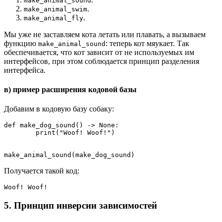
make_animal_sound
.
make_animal_swim
.
make_animal_fly
Мы уже не заставляем кота летать или плавать, а вызываем
функцию
: теперь кот мяукает. Так
make_animal_sound
обеспечивается, что кот зависит от не используемых им
интерфейсов, при этом соблюдается принцип разделения
интерфейса.
в) пример расширения кодовой базы
Добавим в кодовую базу собаку:
def make_dog_sound() -> None:
	print("Woof! Woof!")
make_animal_sound(make_dog_sound)
Получается такой код:
Woof! Woof!
5. Принцип инверсии зависимостей