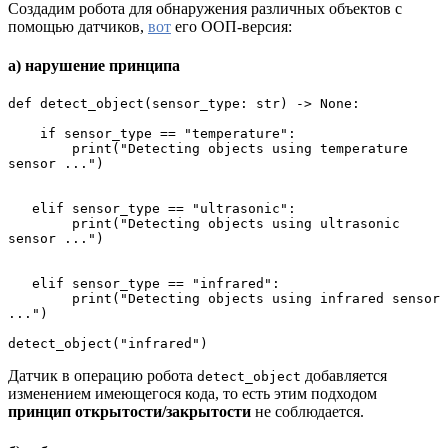
Создадим робота для обнаружения различных объектов с
помощью датчиков,
вот
его ООП-версия:
а) нарушение принципа
def detect_object(sensor_type: str) -> None:
    if sensor_type == "temperature":
        print("Detecting objects using temperature 
sensor ...")
   elif sensor_type == "ultrasonic":
        print("Detecting objects using ultrasonic 
sensor ...")
   elif sensor_type == "infrared":
        print("Detecting objects using infrared sensor 
...")
detect_object("infrared")
Датчик в операцию робота
добавляется
detect_object
изменением имеющегося кода, то есть этим подходом
принцип открытости/закрытости
не соблюдается.