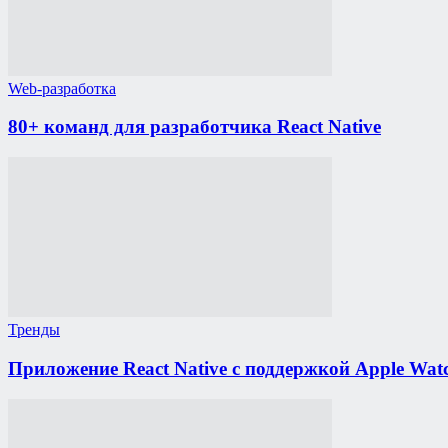
Web-разработка
80+ команд для разработчика React Native
Тренды
Приложение React Native с поддержкой Apple Wat