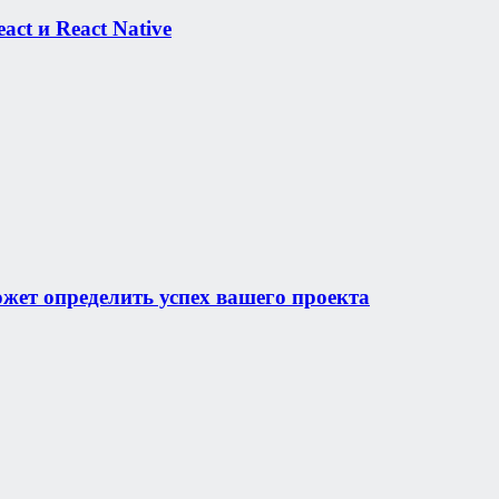
ct и React Native
ожет определить успех вашего проекта