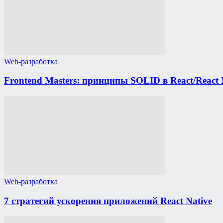
Web-разработка
Frontend Masters: принципы SOLID в React/React 
Web-разработка
7 стратегий ускорения приложений React Native