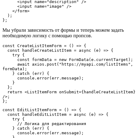
      <input name="description" />
      <input name="image" />
    </form>
  );
};
Мы убрали зависимость от формы и теперь можем задать
необходимую логику с помощью пропсов.
const CreateListItemForm = () => {
  const handleCreateListItem = async (e) => {
    try {
      const formData = new FormData(e.currentTarget);
      await axios.post("https://myapi.com/listItems", 
formData);
    } catch (err) {
      console.error(err.message);
    }
  };
  return <ListItemForm onSubmit={handleCreateListItem} 
/>;
};
const EditListItemForm = () => {
  const handleEditListItem = async (e) => {
    try {
      // Логика для редактирования
    } catch (err) {
      console.error(err.message);
    }