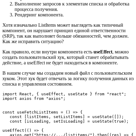
Выполнение запросов к элементам списка и обработка
процесса получения.
Рендеринг компонента.
Хотя изначально ListItems может выглядеть как типичный
компонент, он нарушает принцип единой ответственности
(SRP), так как выполняет больше обязанностей, чем должен.
Как же исправить ситуацию?
Как правило, если внутри компонента есть
useEffect
, можно
создать пользовательский хук, который станет обрабатывать
действие, а useEffect не будет находиться в компоненте.
В нашем случае мы создадим новый файл с пользовательским
хуком. Этот хук будет отвечать за логику получения данных из
списка и управления состоянием.
import React, { useEffect, useState } from "react";
import axios from "axios";
const useFetchListItems = () => {
   const [listItems, setListItems] = useState([]);
   const [isLoading, setIsLoading] = useState(true);
useEffect(() => {
   axios.get("https://.../listitems/").then((res) => {