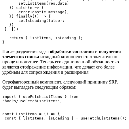
       setListItems(res.data)
   }).catch(e => {
       errorToast(e.message);
   }).finally(() => {
       setIsLoading(false);
   })
 }, [])
   return { listItems, isLoading };
}
После разделения задач
обработки состояния
и
получения
элементов списка
исходный компонент стал значительно
проще и понятнее. Теперь его единственной обязанностью
является отображение информации, что делает его более
удобным для сопровождения и расширения.
Отрефакторенный компонент, следующий принципу SRP,
будет выглядеть следующим образом:
import { useFetchListItems } from 
"hooks/useFetchListItems";
const ListItems = () => {
 const { listItems, isLoading } = useFetchListItems();