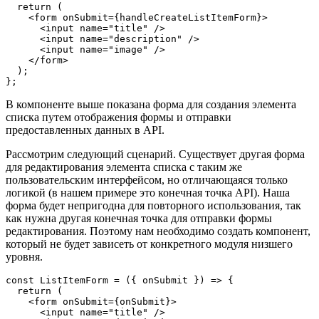
  return (
    <form onSubmit={handleCreateListItemForm}>
      <input name="title" />
      <input name="description" />
      <input name="image" />
    </form>
  );
};
В компоненте выше показана форма для создания элемента
списка путем отображения формы и отправки
предоставленных данных в API.
Рассмотрим следующий сценарий. Существует другая форма
для редактирования элемента списка с таким же
пользовательским интерфейсом, но отличающаяся только
логикой (в нашем примере это конечная точка API). Наша
форма будет непригодна для повторного использования, так
как нужна другая конечная точка для отправки формы
редактирования. Поэтому нам необходимо создать компонент,
который не будет зависеть от конкретного модуля низшего
уровня.
const ListItemForm = ({ onSubmit }) => {
  return (
    <form onSubmit={onSubmit}>
      <input name="title" />