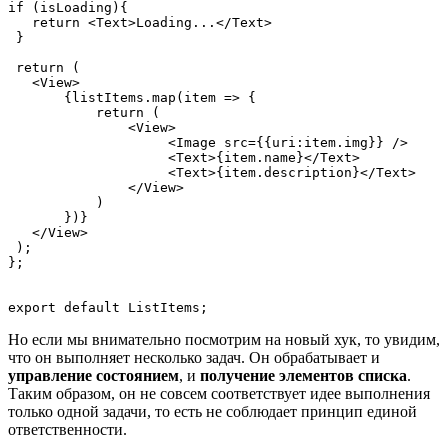
if (isLoading){
   return <Text>Loading...</Text>
 }
 return (
   <View>
       {listItems.map(item => {
           return (
               <View>
                    <Image src={{uri:item.img}} />
                    <Text>{item.name}</Text>
                    <Text>{item.description}</Text>
               </View>
           )
       })}
   </View>
 );
};
export default ListItems;
Но если мы внимательно посмотрим на новый хук, то увидим,
что он выполняет несколько задач. Он обрабатывает и
управление состоянием
, и
получение элементов списка
.
Таким образом, он не совсем соответствует идее выполнения
только одной задачи, то есть не соблюдает принцип единой
ответственности.