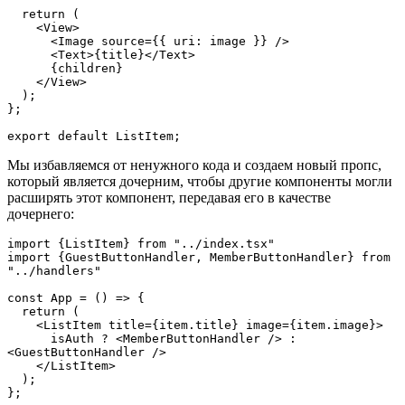
  return (
    <View>
      <Image source={{ uri: image }} />
      <Text>{title}</Text>
      {children}
    </View>
  );
};
export default ListItem;
Мы избавляемся от ненужного кода и создаем новый пропс,
который является дочерним, чтобы другие компоненты могли
расширять этот компонент, передавая его в качестве
дочернего:
import {ListItem} from "../index.tsx"
import {GuestButtonHandler, MemberButtonHandler} from 
"../handlers"
const App = () => {
  return (
    <ListItem title={item.title} image={item.image}>
      isAuth ? <MemberButtonHandler /> : 
<GuestButtonHandler />
    </ListItem>
  );
};