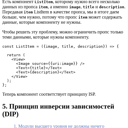
Есть компонент
, которому нужно всего несколько
ListItem
данных из пропса
, а именно
,
и
.
item
image
title
description
Передавая
ListItem в качестве пропса, мы в итоге даем
item
больше, чем нужно, потому что пропс
может содержать
item
данные, которые компоненту не нужны.
Чтобы решить эту проблему, можно ограничить пропс только
теми данными, которые нужны компоненту.
const ListItem = ({image, title, description}) => {
  return (
    <View>
      <Image source={{uri:image}} />
      <Text>{title}</Text>
      <Text>{description}</Text>
    </View>
  );
};
Теперь компонент соответствует принципу ISP.
5. Принцип инверсии зависимостей
(DIP)
1. Модули высшего уровня не должны ничего