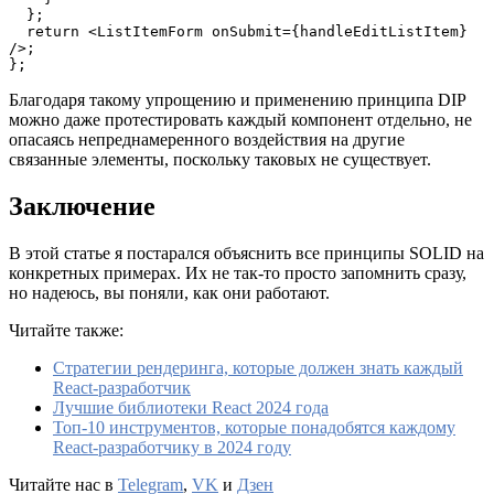
  };
  return <ListItemForm onSubmit={handleEditListItem} 
/>;
};
Благодаря такому упрощению и применению принципа DIP
можно даже протестировать каждый компонент отдельно, не
опасаясь непреднамеренного воздействия на другие
связанные элементы, поскольку таковых не существует.
Заключение
В этой статье я постарался объяснить все принципы SOLID на
конкретных примерах. Их не так-то просто запомнить сразу,
но надеюсь, вы поняли, как они работают.
Читайте также:
Стратегии рендеринга, которые должен знать каждый
React-разработчик
Лучшие библиотеки React 2024 года
Топ-10 инструментов, которые понадобятся каждому
React-разработчику в 2024 году
Читайте нас в
Telegram
,
VK
и
Дзен