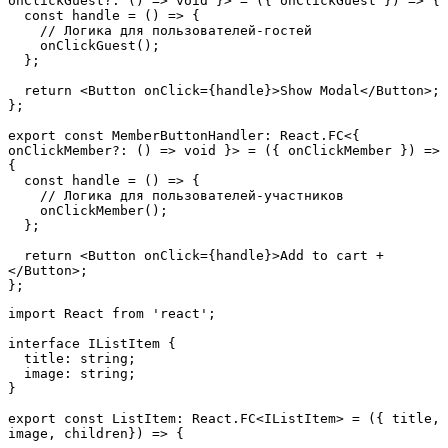
onClickGuest?: () => void }> = ({ onClickGuest }) => {
  const handle = () => {
    // Логика для пользователей-гостей
    onClickGuest();
  };
  return <Button onClick={handle}>Show Modal</Button>;
};
export const MemberButtonHandler: React.FC<{ 
onClickMember?: () => void }> = ({ onClickMember }) => 
{
  const handle = () => {
    // Логика для пользователей-участников
    onClickMember();
  };
  return <Button onClick={handle}>Add to cart +
</Button>;
};
import React from 'react';
interface IListItem {
  title: string;
  image: string;
}
export const ListItem: React.FC<IListItem> = ({ title, 
image, children}) => {