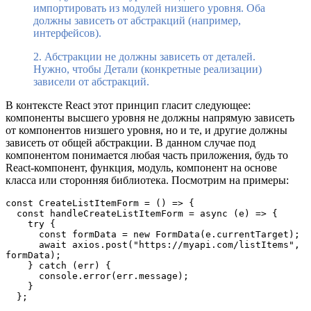
импортировать из модулей низшего уровня. Оба
должны зависеть от абстракций (например,
интерфейсов).
2. Абстракции не должны зависеть от деталей.
Нужно, чтобы Детали (конкретные реализации)
зависели от абстракций.
В контексте React этот принцип гласит следующее:
компоненты высшего уровня не должны напрямую зависеть
от компонентов низшего уровня, но и те, и другие должны
зависеть от общей абстракции. В данном случае под
компонентом понимается любая часть приложения, будь то
React-компонент, функция, модуль, компонент на основе
класса или сторонняя библиотека. Посмотрим на примеры:
const CreateListItemForm = () => {
  const handleCreateListItemForm = async (e) => {
    try {
      const formData = new FormData(e.currentTarget);
      await axios.post("https://myapi.com/listItems", 
formData);
    } catch (err) {
      console.error(err.message);
    }
  };