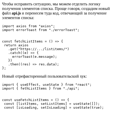
Чтобы исправить ситуацию, мы можем отделить логику
получения элементов списка. Проще говоря, создадим новый
файл
api.js
и перенесем туда код, отвечающий за получение
элементов списка:
import axios from "axios";
import errorToast from "./errorToast";
const fetchListItems = () => {
 return axios
   .get("https://.../listitems/")
   .catch((e) => {
     errorToast(e.message);
   })
   .then((res) => res.data);
};
Новый отрефакторенный пользовательский хук:
import { useEffect, useState } from "react";
import { fethListItems } from "./api";
const useFetchListItems = () => {
 const [listItems, setListItems] = useState([]);
 const [isLoading, setIsLoading] = useState(true);