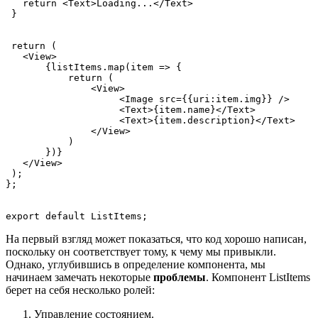
   return <Text>Loading...</Text>
 }
 return (
   <View>
       {listItems.map(item => {
           return (
               <View>
                    <Image src={{uri:item.img}} />
                    <Text>{item.name}</Text>
                    <Text>{item.description}</Text>
               </View>
           )
       })}
   </View>
 );
};
export default ListItems;
На первый взгляд может показаться, что код хорошо написан,
поскольку он соответствует тому, к чему мы привыкли.
Однако, углубившись в определение компонента, мы
начинаем замечать некоторые
проблемы
. Компонент ListItems
берет на себя несколько ролей:
Управление состоянием.