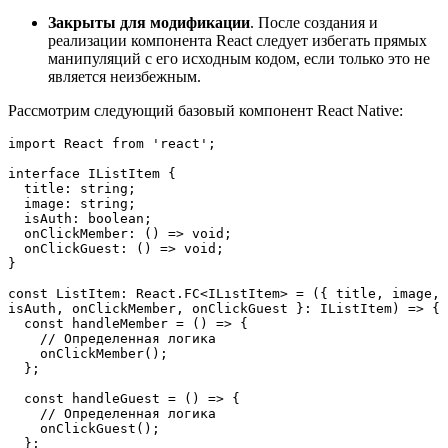
Закрыты для модификации
. После создания и
реализации компонента React следует избегать прямых
манипуляций с его исходным кодом, если только это не
является неизбежным.
Рассмотрим следующий базовый компонент React Native:
import React from 'react';
interface IListItem {
  title: string;
  image: string;
  isAuth: boolean;
  onClickMember: () => void;
  onClickGuest: () => void;
}
const ListItem: React.FC<ILıstItem> = ({ title, image, 
isAuth, onClickMember, onClickGuest }: IListItem) => {
  const handleMember = () => {
    // Определенная логика
    onClickMember();
  };
  const handleGuest = () => {
    // Определенная логика
    onClickGuest();
  };