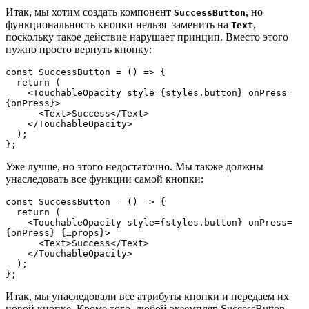
Итак, мы хотим создать компонент
, но
SuccessButton
функциональность кнопки нельзя заменить на
,
Text
поскольку такое действие нарушает принцип. Вместо этого
нужно просто вернуть кнопку:
const SuccessButton = () => {

  return (

    <TouchableOpacity style={styles.button} onPress=
{onPress}>

      <Text>Success</Text>

    </TouchableOpacity>

  );

};
Уже лучше, но этого недостаточно. Мы также должны
унаследовать все функции самой кнопки:
const SuccessButton = () => {
  return (
    <TouchableOpacity style={styles.button} onPress=
{onPress} {…props}>
      <Text>Success</Text>
    </TouchableOpacity>
  );
};
Итак, мы унаследовали все атрибуты кнопки и передаем их
новой кнопке. Кроме того, любой экземпляр SuccessButton