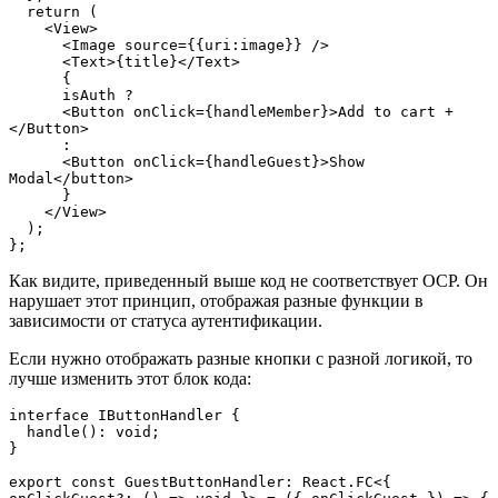
  return (
    <View>
      <Image source={{uri:image}} />
      <Text>{title}</Text>
      {
      isAuth ? 
      <Button onClick={handleMember}>Add to cart +
</Button>
      :
      <Button onClick={handleGuest}>Show 
Modal</button>
      }
    </View>
  );
};
Как видите, приведенный выше код не соответствует OCP. Он
нарушает этот принцип, отображая разные функции в
зависимости от статуса аутентификации.
Если нужно отображать разные кнопки с разной логикой, то
лучше изменить этот блок кода:
interface IButtonHandler {
  handle(): void;
}
export const GuestButtonHandler: React.FC<{ 