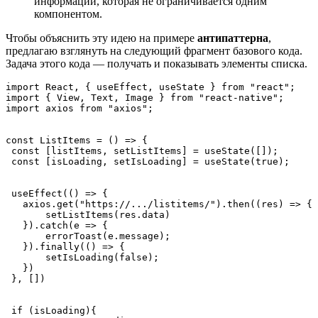
информации, которая не ограничивается одним
компонентом.
Чтобы объяснить эту идею на примере
антипаттерна
,
предлагаю взглянуть на следующий фрагмент базового кода.
Задача этого кода — получать и показывать элементы списка.
import React, { useEffect, useState } from "react";
import { View, Text, Image } from "react-native";
import axios from "axios";
const ListItems = () => {
 const [listItems, setListItems] = useState([]);
 const [isLoading, setIsLoading] = useState(true);
 useEffect(() => {
   axios.get("https://.../listitems/").then((res) => {
       setListItems(res.data)
   }).catch(e => {
       errorToast(e.message);
   }).finally(() => {
       setIsLoading(false);
   })
 }, [])
 if (isLoading){