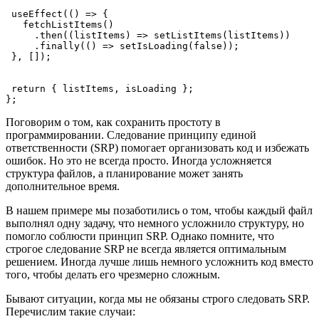
 useEffect(() => {
   fetchListItems()
     .then((listItems) => setListItems(listItems))
     .finally(() => setIsLoading(false));
 }, []);
 return { listItems, isLoading };
};
Поговорим о том, как сохранить простоту в
программировании. Следование принципу единой
ответственности (SRP) помогает организовать код и избежать
ошибок. Но это не всегда просто. Иногда усложняется
структура файлов, а планирование может занять
дополнительное время.
В нашем примере мы позаботились о том, чтобы каждый файл
выполнял одну задачу, что немного усложнило структуру, но
помогло соблюсти принцип SRP. Однако помните, что
строгое следование SRP не всегда является оптимальным
решением. Иногда лучше лишь немного усложнить код вместо
того, чтобы делать его чрезмерно сложным.
Бывают ситуации, когда мы не обязаны строго следовать SRP.
Перечислим такие случаи: