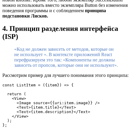
можно использовать вместо экземпляра Button без изменения
поведения программы и с соблюдением
принципа
подстановки Лисков.
4. Принцип разделения интерфейса
(ISP)
«Код не должен зависеть от методов, которые он
не использует «. В контексте приложений React
перефразируем это так: «Компоненты не должны
зависеть от пропсов, которые они не используют».
Рассмотрим пример для лучшего понимания этого принципа:
const ListItem = ({item}) => {
  return (
    <View>
      <Image source={{uri:item.image}} />
      <Text>{item.title}</Text>
      <Text>{item.description}</Text>
    </View>
  );
};