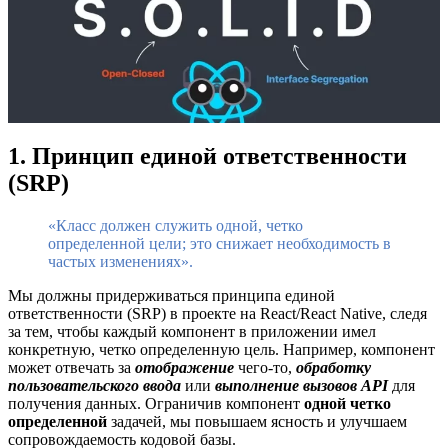
1. Принцип единой ответственности
(SRP)
«Класс должен служить одной, четко
определенной цели; это снижает необходимость в
частых изменениях».
Мы должны придерживаться принципа единой
ответственности (SRP) в проекте на React/React Native, следя
за тем, чтобы каждый компонент в приложении имел
конкретную, четко определенную цель. Например, компонент
может отвечать за
отображение
чего-то,
обработку
пользовательского ввода
или
выполнение вызовов API
для
получения данных. Ограничив компонент
одной четко
определенной
задачей, мы повышаем ясность и улучшаем
сопровождаемость кодовой базы.