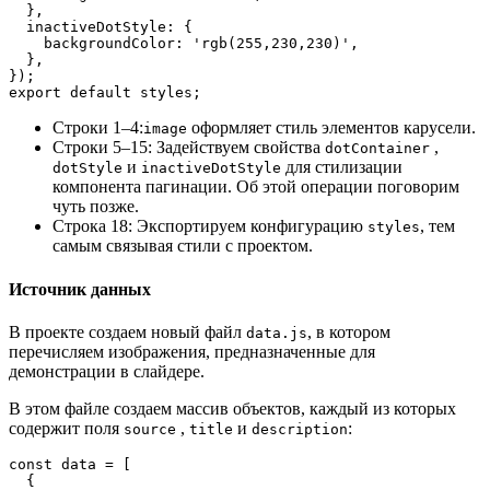
  },
  inactiveDotStyle: {
    backgroundColor: 'rgb(255,230,230)',
  },
});
export default styles;
Строки 1–4:
оформляет стиль элементов карусели.
image
Строки 5–15: Задействуем свойства
,
dotContainer
и
для стилизации
dotStyle
inactiveDotStyle
компонента пагинации. Об этой операции поговорим
чуть позже.
Строка 18: Экспортируем конфигурацию
, тем
styles
самым связывая стили с проектом.
Источник данных
В проекте создаем новый файл
, в котором
data.js
перечисляем изображения, предназначенные для
демонстрации в слайдере.
В этом файле создаем массив объектов, каждый из которых
содержит поля
,
и
:
source
title
description
const data = [
  {