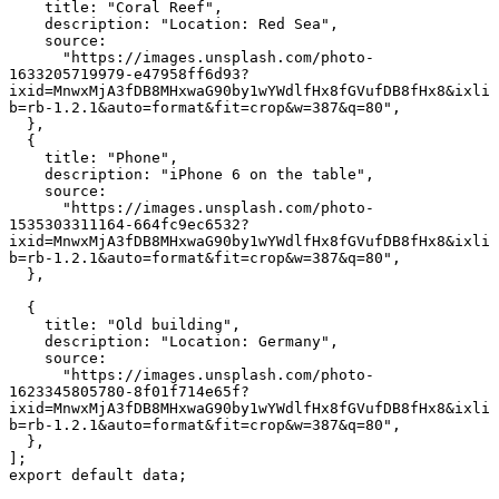
    title: "Coral Reef",
    description: "Location: Red Sea",
    source:
      "https://images.unsplash.com/photo-
1633205719979-e47958ff6d93?
ixid=MnwxMjA3fDB8MHxwaG90by1wYWdlfHx8fGVufDB8fHx8&ixli
b=rb-1.2.1&auto=format&fit=crop&w=387&q=80",
  },
  {
    title: "Phone",
    description: "iPhone 6 on the table",
    source:
      "https://images.unsplash.com/photo-
1535303311164-664fc9ec6532?
ixid=MnwxMjA3fDB8MHxwaG90by1wYWdlfHx8fGVufDB8fHx8&ixli
b=rb-1.2.1&auto=format&fit=crop&w=387&q=80",
  },
  {
    title: "Old building",
    description: "Location: Germany",
    source:
      "https://images.unsplash.com/photo-
1623345805780-8f01f714e65f?
ixid=MnwxMjA3fDB8MHxwaG90by1wYWdlfHx8fGVufDB8fHx8&ixli
b=rb-1.2.1&auto=format&fit=crop&w=387&q=80",
  },
];
export default data;