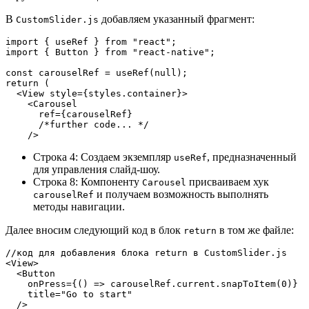
В
добавляем указанный фрагмент:
CustomSlider.js
import { useRef } from "react";
import { Button } from "react-native";
const carouselRef = useRef(null);
return (
  <View style={styles.container}>
    <Carousel
      ref={carouselRef}
      /*further code... */
    />
Строка 4: Создаем экземпляр
, предназначенный
useRef
для управления слайд-шоу.
Строка 8: Компоненту
присваиваем хук
Carousel
и получаем возможность выполнять
carouselRef
методы навигации.
Далее вносим следующий код в блок
в том же файле:
return
//код для добавления блока return в CustomSlider.js 
<View>
  <Button
    onPress={() => carouselRef.current.snapToItem(0)}
    title="Go to start"
  />