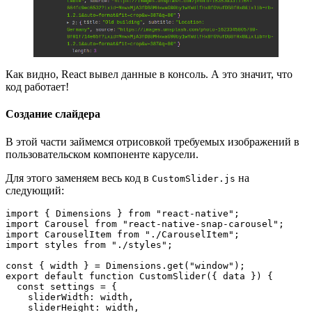
Как видно, React вывел данные в консоль. А это значит, что
код работает!
Создание слайдера
В этой части займемся отрисовкой требуемых изображений в
пользовательском компоненте карусели.
Для этого заменяем весь код в
на
CustomSlider.js
следующий:
import { Dimensions } from "react-native";
import Carousel from "react-native-snap-carousel";
import CarouselItem from "./CarouselItem";
import styles from "./styles";
const { width } = Dimensions.get("window");
export default function CustomSlider({ data }) {
  const settings = {
    sliderWidth: width,
    sliderHeight: width,