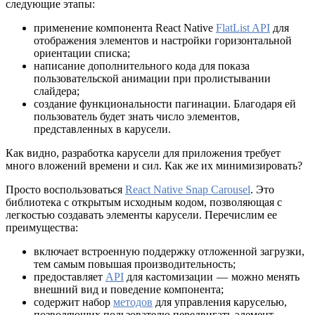
следующие этапы:
применение компонента React Native
FlatList API
для
отображения элементов и настройки горизонтальной
ориентации списка;
написание дополнительного кода для показа
пользовательской анимации при пролистывании
слайдера;
создание функциональности пагинации. Благодаря ей
пользователь будет знать число элементов,
представленных в карусели.
Как видно, разработка карусели для приложения требует
много вложений времени и сил. Как же их минимизировать?
Просто воспользоваться
React Native Snap Carousel
. Это
библиотека с открытым исходным кодом, позволяющая с
легкостью создавать элементы карусели. Перечислим ее
преимущества:
включает встроенную поддержку отложенной загрузки,
тем самым повышая производительность;
предоставляет
API
для кастомизации — можно менять
внешний вид и поведение компонента;
содержит набор
методов
для управления каруселью,
позволяющих пользователю передвигать элемент