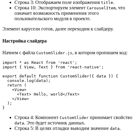
Строка 3: Отображаем поле изображения
.
title
Строка 10: Экспортируем элемент
, что
CarouselItem
означает возможность применения этого
пользовательского модуля в проекте.
Элемент карусели готов, далее переходим к слайдеру.
Настройка слайдера
Начнем с файла
, в котором пропишем код:
CustomSlider.js
import * as React from 'react';
import { View, Text } from 'react-native';
export default function CustomSlider({ data }) {
  console.log(data);
  return (
    <View>
      <Text> Hello, world</Text>
    </View>
  );
}
Строка 4: Компонент
принимает свойство
CustomSlider
. Это будет источник данных.
data
Строка 5: В целях отладки выводим значение
.
data