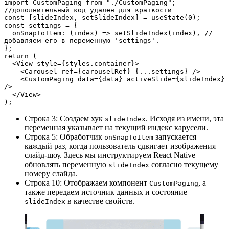
import CustomPaging from "./CustomPaging";
//дополнительный код удален для краткости 
const [slideIndex, setSlideIndex] = useState(0);
const settings = {
  onSnapToItem: (index) => setSlideIndex(index), //
добавляем его в переменную 'settings'. 
};
return (
  <View style={styles.container}>
    <Carousel ref={carouselRef} {...settings} />
    <CustomPaging data={data} activeSlide={slideIndex} 
/>
  </View>
);
Строка 3: Создаем хук
. Исходя из имени, эта
slideIndex
переменная указывает на текущий индекс карусели.
Строка 5: Обработчик
запускается
onSnapToItem
каждый раз, когда пользователь сдвигает изображения
слайд-шоу. Здесь мы инструктируем React Native
обновлять переменную
согласно текущему
slideIndex
номеру слайда.
Строка 10: Отображаем компонент
, а
CustomPaging
также передаем источник данных и состояние
в качестве свойств.
slideIndex