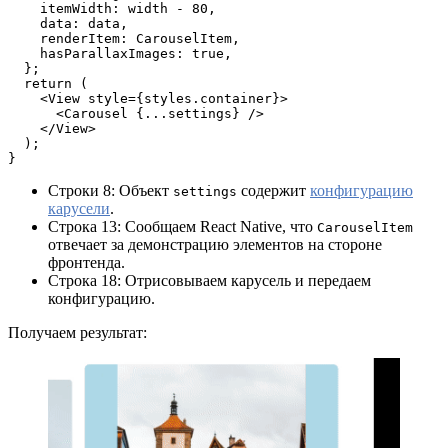
    itemWidth: width - 80,
    data: data,
    renderItem: CarouselItem,
    hasParallaxImages: true,
  };
  return (
    <View style={styles.container}>
      <Carousel {...settings} />
    </View>
  );
}
Строки 8: Объект
содержит
конфигурацию
settings
карусели
.
Строка 13: Сообщаем React Native, что
CarouselItem
отвечает за демонстрацию элементов на стороне
фронтенда.
Строка 18: Отрисовываем карусель и передаем
конфигурацию.
Получаем результат: