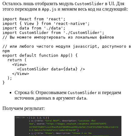
Осталось лишь отобразить модуль
в UI. Для
CustomSlider
этого переходим в
и меняем весь код на следующий:
App.js
import React from 'react';
import { View } from 'react-native';
import data from './data';
import CustomSlider from './CustomSlider';
// Вы можете импортировать из локальных файлов 
// или любого чистого модуля javascript, доступного в 
npm
export default function App() {
  return (
    <View>
      <CustomSlider data={data} />
    </View>
  );
}
Строка 6: Отрисовываем
и передаем
CustomSlider
источник данных в аргумент
.
data
Получаем результат: