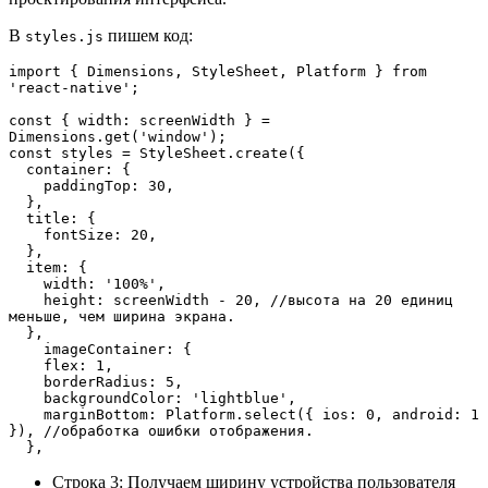
В
пишем код:
styles.js
import { Dimensions, StyleSheet, Platform } from 
'react-native';
const { width: screenWidth } = 
Dimensions.get('window');
const styles = StyleSheet.create({
  container: {
    paddingTop: 30,
  },
  title: {
    fontSize: 20,
  },
  item: {
    width: '100%',
    height: screenWidth - 20, //высота на 20 единиц 
меньше, чем ширина экрана.
  },
    imageContainer: {
    flex: 1,
    borderRadius: 5,
    backgroundColor: 'lightblue',
    marginBottom: Platform.select({ ios: 0, android: 1 
}), //обработка ошибки отображения. 
  },
Строка 3: Получаем ширину устройства пользователя