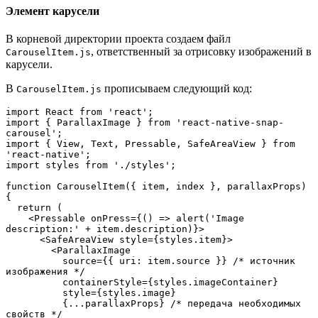
Элемент карусели
В корневой директории проекта создаем файл
, ответственный за отрисовку изображений в
CarouselItem.js
карусели.
В
прописываем следующий код:
CarouselItem.js
import React from 'react';
import { ParallaxImage } from 'react-native-snap-
carousel';
import { View, Text, Pressable, SafeAreaView } from 
'react-native';
import styles from './styles';
function CarouselItem({ item, index }, parallaxProps) 
{
  return (
    <Pressable onPress={() => alert('Image 
description:' + item.description)}>
      <SafeAreaView style={styles.item}>
        <ParallaxImage
          source={{ uri: item.source }} /* источник 
изображения */
          containerStyle={styles.imageContainer}
          style={styles.image}
          {...parallaxProps} /* передача необходимых 
свойств */ 