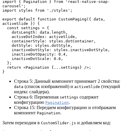
import { Pagination } from 'react-native-snap-
carousel';
import styles from './styles';
export default function CustomPaging({ data, 
activeSlide }) {
  const settings = {
    dotsLength: data.length,
    activeDotIndex: activeSlide,
    containerStyle: styles.dotContainer,
    dotStyle: styles.dotStyle,
    inactiveDotStyle: styles.inactiveDotStyle,
    inactiveDotOpacity: 0.4,
    inactiveDotScale: 0.6,
  };
  return <Pagination {...settings} />;
}
Строка 5: Данный компонент принимает 2 свойства:
(список изображений) и
(текущий
data
activeSlide
индекс слайдера).
Строка 6: Переменная
содержит
settings
конфигурацию
.
Pagination
Строка 15: Передаем конфигурацию и отображаем
компонент
.
Pagination
Затем переходим в
и добавляем код:
CustomSlider.js