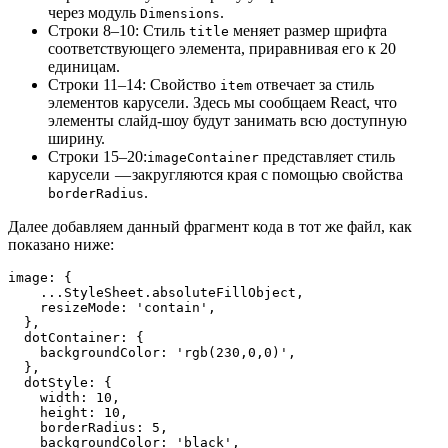
через модуль
.
Dimensions
Строки 8–10: Стиль
меняет размер шрифта
title
соответствующего элемента, приравнивая его к 20
единицам.
Строки 11–14: Свойство
отвечает за стиль
item
элементов карусели. Здесь мы сообщаем React, что
элементы слайд-шоу будут занимать всю доступную
ширину.
Строки 15–20:
представляет стиль
imageContainer
карусели — закругляются края с помощью свойства
.
borderRadius
Далее добавляем данный фрагмент кода в тот же файл, как
показано ниже:
image: {
    ...StyleSheet.absoluteFillObject,
    resizeMode: 'contain',
  },
  dotContainer: {
    backgroundColor: 'rgb(230,0,0)',
  },
  dotStyle: {
    width: 10,
    height: 10,
    borderRadius: 5,
    backgroundColor: 'black',