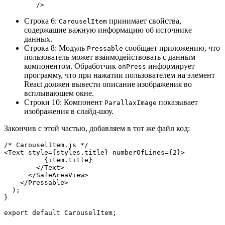
        />
Строка 6:
принимает свойства,
CarouselItem
содержащие важную информацию об источнике
данных.
Строка 8: Модуль
сообщает приложению, что
Pressable
пользователь может взаимодействовать с данным
компонентом. Обработчик
информирует
onPress
программу, что при нажатии пользователем на элемент
React должен вывести описание изображения во
всплывающем окне.
Строки 10: Компонент
показывает
ParallaxImage
изображения в слайд-шоу.
Закончив с этой частью, добавляем в тот же файл код:
/* CarouselItem.js */ 
<Text style={styles.title} numberOfLines={2}>
          {item.title}
        </Text>
      </SafeAreaView>
    </Pressable>
  );
}
export default CarouselItem;