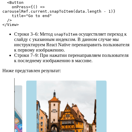
  <Button
    onPress={() => 
carouselRef.current.snapToItem(data.length - 1)}
    title="Go to end"
  />
</View>
Строки 3–6: Метод
осуществляет переход к
snapToItem
слайду с указанным индексом. В данном случае мы
инструктируем React Native перенаправить пользователя
к первому изображению.
Строки 7–9: При нажатии перенаправляем пользователя
к последнему изображению в массиве.
Ниже представлен результат: