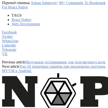
Перевод статьи
Adnan Sahinovic
:
80+ Commands To Bookmark
For React Native
TAGS
React Native
Web Development
Facebook
Twitter
WhatsApp
Linkedin
Telegram
VK
Previous article
Модульное тестирование для долговечного кода
Next article
Топ-10 типичных ошибок при реализации паттерна
MVVM в Android