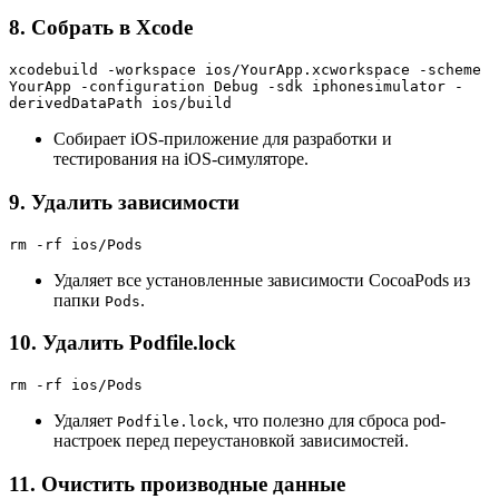
8. Собрать в Xcode
xcodebuild -workspace ios/YourApp.xcworkspace -scheme 
YourApp -configuration Debug -sdk iphonesimulator -
derivedDataPath ios/build
Собирает iOS-приложение для разработки и
тестирования на iOS-симуляторе.
9. Удалить зависимости
rm -rf ios/Pods
Удаляет все установленные зависимости CocoaPods из
папки
.
Pods
10. Удалить Podfile.lock
rm -rf ios/Pods
Удаляет
, что полезно для сброса pod-
Podfile.lock
настроек перед переустановкой зависимостей.
11. Очистить производные данные