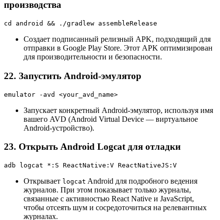
производства
cd android && ./gradlew assembleRelease
Создает подписанный релизный APK, подходящий для
отправки в Google Play Store. Этот APK оптимизирован
для производительности и безопасности.
22. Запустить Android-эмулятор
emulator -avd <your_avd_name>
Запускает конкретный Android-эмулятор, используя имя
вашего AVD (Android Virtual Device — виртуальное
Android-устройство).
23. Открыть Android Logcat для отладки
adb logcat *:S ReactNative:V ReactNativeJS:V
Открывает
Android для подробного ведения
logcat
журналов. При этом показывает только журналы,
связанные с активностью React Native и JavaScript,
чтобы отсеять шум и сосредоточиться на релевантных
журналах.