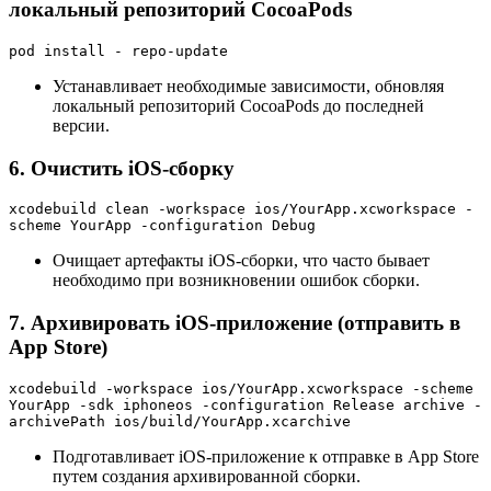
локальный репозиторий CocoaPods
pod install - repo-update
Устанавливает необходимые зависимости, обновляя
локальный репозиторий CocoaPods до последней
версии.
6. Очистить iOS-сборку
xcodebuild clean -workspace ios/YourApp.xcworkspace -
scheme YourApp -configuration Debug
Очищает артефакты iOS-сборки, что часто бывает
необходимо при возникновении ошибок сборки.
7. Архивировать iOS-приложение (отправить в
App Store)
xcodebuild -workspace ios/YourApp.xcworkspace -scheme 
YourApp -sdk iphoneos -configuration Release archive -
archivePath ios/build/YourApp.xcarchive
Подготавливает iOS-приложение к отправке в App Store
путем создания архивированной сборки.