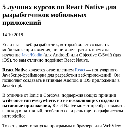
5 лучших курсов по React Native для
разработчиков мобильных
приложений
14.10.2018
Если вы — веб-разработчик, который хочет создавать
мобильные приложения, но не хочет тратить время на
изучение
Java/Kotlin
(для Android) или Objective C/Swift (для
iOS), то вам отлично подойдет React Native.
React Native
является ответвлением
React
— популярного
JavaScript-фреймворка для разработки веб-приложений. Он
позволяет создавать нативные Android и iOS приложения в
JavaScript.
В отличие от Ionic и Cordova, поддерживающих принцип
write once run everywhere,
но не
позволяющих создавать
нативные приложения,
React Native может преобразовывать
ваш код в нативный, особенно если речь идет о графическом
интерфейсе.
То есть, вместо запуска программы в браузере или WebView