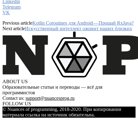
Linkedin
Telegram
VK
Previous article
Kotlin Coroutines для Android — Прощай RxJava?
Next article
Искусственный интеллект оживит наших близких
ABOUT US
Образовательные статьи и переводы — всё для
программистов
Contact us:
support@nuancesprog.ru
FOLLOW US
© Nuances of programming, 2018-2020. При копировании
материала ссылка на источник обязательна.