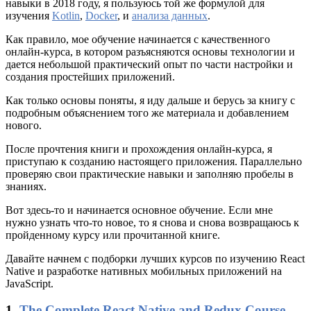
навыки в 2018 году, я пользуюсь той же формулой для
изучения
Kotlin
,
Docker
, и
анализа данных
.
Как правило, мое обучение начинается с качественного
онлайн-курса, в котором разъясняются основы технологии и
дается небольшой практический опыт по части настройки и
создания простейших приложений.
Как только основы поняты, я иду дальше и берусь за книгу с
подробным объяснением того же материала и добавлением
нового.
После прочтения книги и прохождения онлайн-курса, я
приступаю к созданию настоящего приложения. Параллельно
проверяю свои практические навыки и заполняю пробелы в
знаниях.
Вот здесь-то и начинается основное обучение. Если мне
нужно узнать что-то новое, то я снова и снова возвращаюсь к
пройденному курсу или прочитанной книге.
Давайте начнем с подборки лучших курсов по изучению React
Native и разработке нативных мобильных приложений на
JavaScript.
1.
The Complete React Native and Redux Course