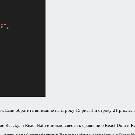
. Если обратить внимание на строку 15 рис. 1 и строку 21 рис. 2,
m
.
ие React.js и React Native можно свести к сравнению React Dom и Re
ь, легко ли
веб-разработчику React
перейти к разработке с React Na