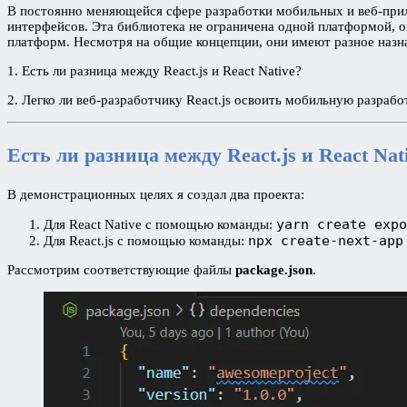
В постоянно меняющейся сфере разработки мобильных и веб-прило
интерфейсов. Эта библиотека не ограничена одной платформой, он
платформ. Несмотря на общие концепции, они имеют разное назнач
1. Есть ли разница между React.js и React Native?
2. Легко ли веб-разработчику React.js освоить мобильную разработ
Есть ли разница между React.js и React Nat
В демонстрационных целях я создал два проекта:
yarn create expo
Для React Native с помощью команды:
npx create-next-app
Для React.js с помощью команды:
Рассмотрим соответствующие файлы
package.json
.