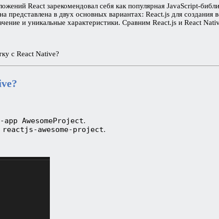
жений React зарекомендовал себя как популярная JavaScript-библи
а представлена в двух основных вариантах: React.js для создания 
ение и уникальные характеристики. Сравним React.js и React Nativ
ку с React Native?
ive?
-app AwesomeProject
.
 reactjs-awesome-project
.