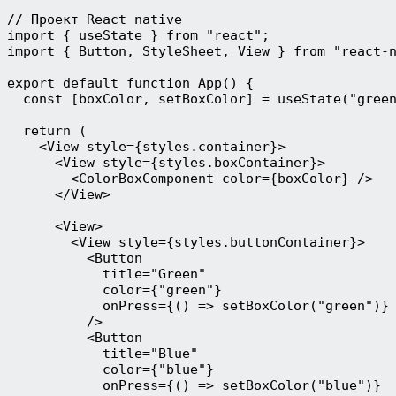
// Проект React native 
import { useState } from "react";
import { Button, StyleSheet, View } from "react-
export default function App() {
  const [boxColor, setBoxColor] = useState("gree
  return (
    <View style={styles.container}>
      <View style={styles.boxContainer}>
        <ColorBoxComponent color={boxColor} />
      </View>
      <View>
        <View style={styles.buttonContainer}>
          <Button
            title="Green"
            color={"green"}
            onPress={() => setBoxColor("green")}
          />
          <Button
            title="Blue"
            color={"blue"}
            onPress={() => setBoxColor("blue")}