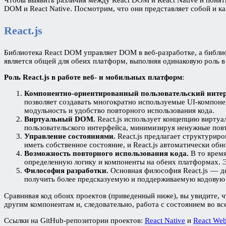
DOM и React Native. Посмотрим, что они представляет собой и ка
React.js
Библиотека React DOM управляет DOM в веб-разработке, а библиот
является общей для обеих платформ, выполняя одинаковую роль 
Роль React.js в работе веб- и мобильных платформ
:
Компонентно-ориентированный пользовательский интер
позволяет создавать многократно используемые UI-компон
модульность и удобство повторного использования кода.
Виртуальный DOM.
React.js использует концепцию вирту
пользовательского интерфейса, минимизируя ненужные пов
Управление состояниями.
React.js предлагает структурир
иметь собственное состояние, и React.js автоматически об
Возможность повторного использования кода.
В то врем
определенную логику и компоненты на обеих платформах. 
Философия разработки.
Основная философия React.js — де
получить более предсказуемую и поддерживаемую кодовую 
Сравнивая код обоих проектов (приведенный ниже), вы увидите, 
другим компонентам и, следовательно, работа с состоянием во в
Ссылки на GitHub-репозитории проектов:
React Native
и
React We