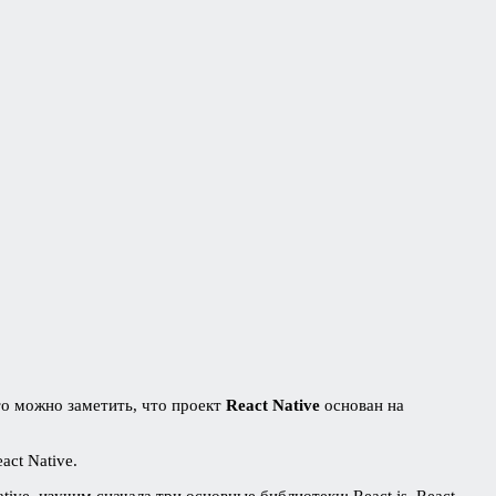
 то можно заметить, что проект
React Native
основан на
act Native.
tive, изучим сначала три основные библиотеки: React.js, React