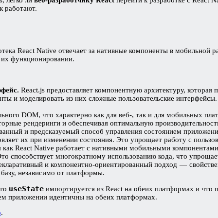
к работают.
ека React Native отвечает за нативные компоненты в мобильной раз
в их функционировании.
фейс.
React.js предоставляет компонентную архитектуру, которая пр
енты и моделировать из них сложные пользовательские интерфейс
ального DOM, что характерно как для веб-, так и для мобильных 
торные рендеринги и обеспечивая оптимальную производительност
ованный и предсказуемый способ управления состоянием приложени
новляет их при изменении состояния. Это упрощает работу с польз
я как React Native работает с нативными мобильными компонентами
Это способствует многократному использованию кода, что упроща
кларативный и компонентно-ориентированный подход — свойственна
базу, независимо от платформы.
useState
что
импортируется из React на обеих платформах и что 
сем приложении идентичны на обеих платформах.
b
.