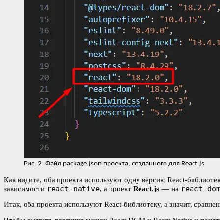
Рис. 2. Файл package.json проекта, созданного для React.js
Как видите, оба проекта используют одну версию React-библиотеки
react-native
react-do
зависимости
, а проект
React.js
— на
Итак, оба проекта используют React-библиотеку, а значит, сравнен
Чтобы выявить различия между React DOM
и React Native
и понят