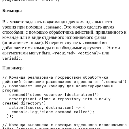
Команды
Вы можете задавать подкоманды для команды высшего
уровня при помощи
. Это можно сделать двумя
.command
способами: с помощью обработчика действий, привязанного к
команде или в виде отдельного исполняемого файла
(описание см. ниже). В первом случае к
вы
.command
добавляете имя команды и необходимые аргументы. Этими
аргументами могут быть
,
или
<required>
<optional>
.
variadic
Например:
// Команда реализована посредством обработчика 
действий (описание расположено отдельно от `.command`)

// Возвращает новую команду для конфигурирования.

program

  .command('clone <source> [destination]')

  .description('clone a repository into a newly 
created directory')

  .action((source, destination) => {

    console.log('clone command called');

  });

// Команда выполнена с помощью отдельного исполняемого 