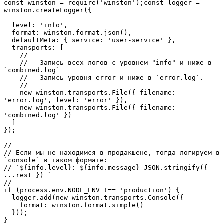
const winston = require('winston');const logger = 
winston.createLogger({

  level: 'info',

  format: winston.format.json(),

  defaultMeta: { service: 'user-service' },

  transports: [

    //

    // - Запись всех логов с уровнем "info" и ниже в 
`combined.log` 

    // - Запись уровня error и ниже в `error.log`.

    //

    new winston.transports.File({ filename: 
'error.log', level: 'error' }),

    new winston.transports.File({ filename: 
'combined.log' })

  ]

});

//

// Если мы не находимся в продакшене, тогда логируем в 
`console` в таком формате:

// `${info.level}: ${info.message} JSON.stringify({ 
...rest }) `

// 

if (process.env.NODE_ENV !== 'production') {

  logger.add(new winston.transports.Console({

    format: winston.format.simple()

  }));
