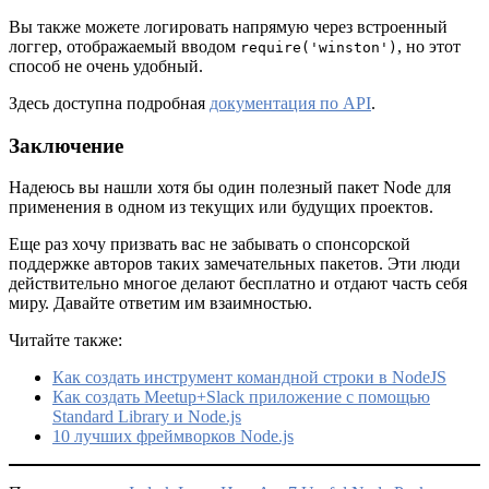
Вы также можете логировать напрямую через встроенный
логгер, отображаемый вводом
, но этот
require('winston')
способ не очень удобный.
Здесь доступна подробная
документация по API
.
Заключение
Надеюсь вы нашли хотя бы один полезный пакет Node для
применения в одном из текущих или будущих проектов.
Еще раз хочу призвать вас не забывать о спонсорской
поддержке авторов таких замечательных пакетов. Эти люди
действительно многое делают бесплатно и отдают часть себя
миру. Давайте ответим им взаимностью.
Читайте также:
Как создать инструмент командной строки в NodeJS
Как создать Meetup+Slack приложение с помощью
Standard Library и Node.js
10 лучших фреймворков Node.js