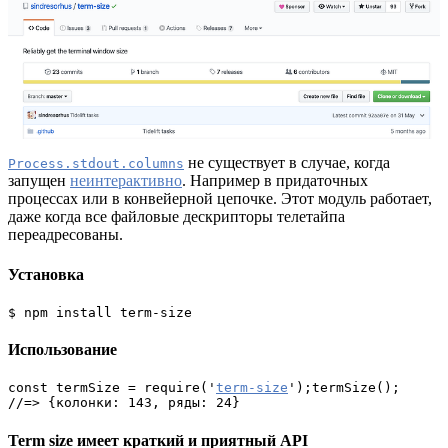
не существует в случае, когда
Process.stdout.columns
запущен
неинтерактивно
. Например в придаточных
процессах или в конвейерной цепочке. Этот модуль работает,
даже когда все файловые дескрипторы телетайпа
переадресованы.
Установка
$ npm install term-size
Использование
const termSize = require('
term-size
');termSize();
//=> {колонки: 143, ряды: 24}
Term size имеет краткий и приятный API