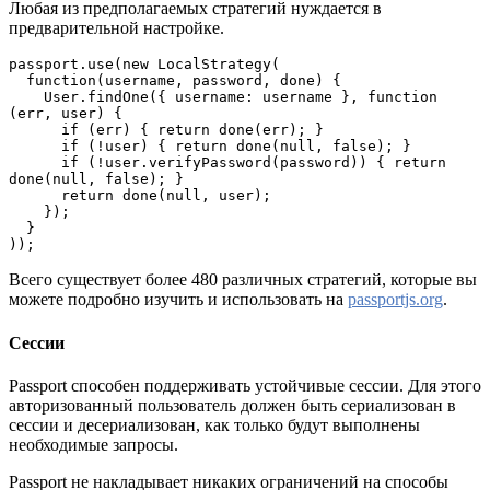
Любая из предполагаемых стратегий нуждается в
предварительной настройке.
passport.use(new LocalStrategy(

  function(username, password, done) {

    User.findOne({ username: username }, function 
(err, user) {

      if (err) { return done(err); }

      if (!user) { return done(null, false); }

      if (!user.verifyPassword(password)) { return 
done(null, false); }

      return done(null, user);

    });

  }

));
Всего существует более 480 различных стратегий, которые вы
можете подробно изучить и использовать на
passportjs.org
.
Сессии
Passport способен поддерживать устойчивые сессии. Для этого
авторизованный пользователь должен быть сериализован в
сессии и десериализован, как только будут выполнены
необходимые запросы.
Passport не накладывает никаких ограничений на способы