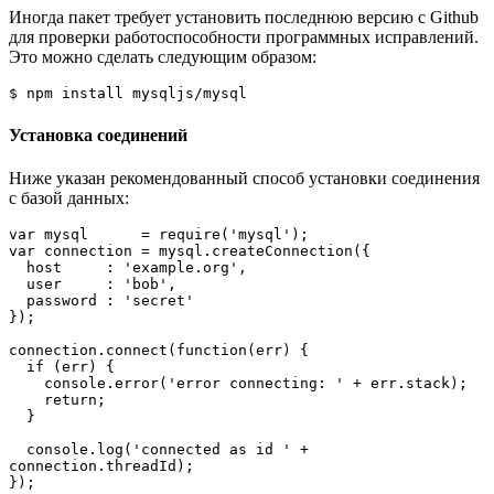
Иногда пакет требует установить последнюю версию с Github
для проверки работоспособности программных исправлений.
Это можно сделать следующим образом:
$ npm install mysqljs/mysql
Установка соединений
Ниже указан рекомендованный способ установки соединения
с базой данных:
var mysql      = require('mysql');

var connection = mysql.createConnection({

  host     : 'example.org',

  user     : 'bob',

  password : 'secret'

});

connection.connect(function(err) {

  if (err) {

    console.error('error connecting: ' + err.stack);

    return;

  }  

  console.log('connected as id ' + 
connection.threadId);

});