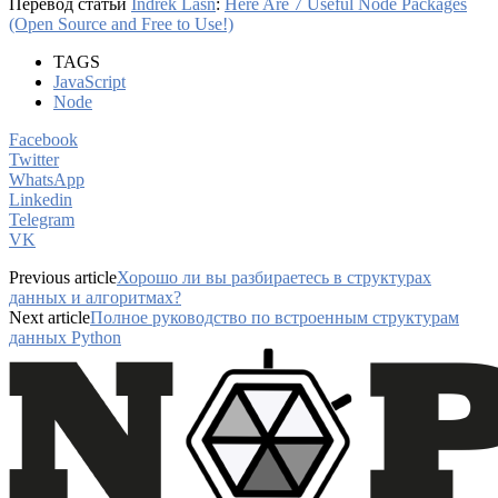
Перевод статьи
Indrek Lasn
:
Here Are 7 Useful Node Packages
(Open Source and Free to Use!)
TAGS
JavaScript
Node
Facebook
Twitter
WhatsApp
Linkedin
Telegram
VK
Previous article
Хорошо ли вы разбираетесь в структурах
данных и алгоритмах?
Next article
Полное руководство по встроенным структурам
данных Python