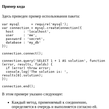
Пример кода
Здесь приведен пример использования пакета:
var mysql      = require('mysql');

var connection = mysql.createConnection({

  host     : 'localhost',

  user     : 'me',

  password : 'secret',

  database : 'my_db'

});

connection.connect();

connection.query('SELECT 1 + 1 AS solution', function 
(error, results, fields) {

  if (error) throw error;

  console.log('The solution is: ', 
results[0].solution);

});

connection.end();
В этом примере указано следующее:
Каждый метод, применяемый к соединению,
определяется в очередь и выполняется согласно ей.