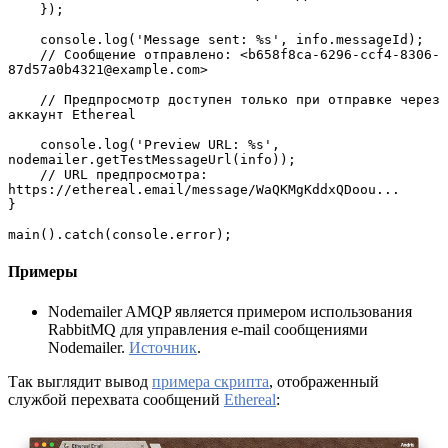
    });

    console.log('Message sent: %s', info.messageId);

    // Сообщение отправлено: <b658f8ca-6296-ccf4-8306-
87d57a0b4321@example.com>

    // Предпросмотр доступен только при отправке через 
аккаунт Ethereal

    console.log('Preview URL: %s', 

nodemailer.getTestMessageUrl(info));

    // URL предпросмотра: 

https://ethereal.email/message/WaQKMgKddxQDoou...

}

main().catch(console.error);
Примеры
Nodemailer AMQP является примером использования
RabbitMQ для управления e-mail сообщениями
Nodemailer.
Источник
.
Так выглядит вывод
примера скрипта
, отображенный
службой перехвата сообщений
Ethereal
: