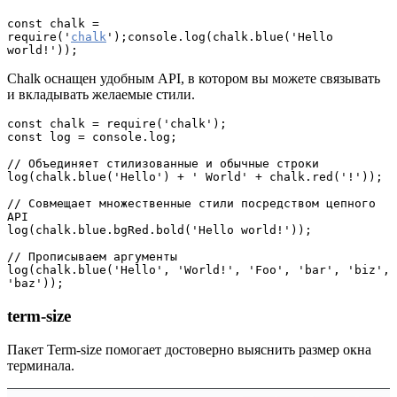
const chalk = 
require('
chalk
');console.log(chalk.blue('Hello 
world!'));
Chalk оснащен удобным API, в котором вы можете связывать
и вкладывать желаемые стили.
const chalk = require('chalk');

const log = console.log;

// Объединяет стилизованные и обычные строки

log(chalk.blue('Hello') + ' World' + chalk.red('!'));

// Совмещает множественные стили посредством цепного 
API

log(chalk.blue.bgRed.bold('Hello world!'));

// Прописываем аргументы

log(chalk.blue('Hello', 'World!', 'Foo', 'bar', 'biz', 
'baz'));
term-size
Пакет Term-size помогает достоверно выяснить размер окна
терминала.