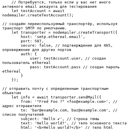
    // Потребуется, только если у вас нет иного 
активного email аккаунта для тестирования

    let testAccount = await 
nodemailer.createTestAccount();  

// создаём переиспользуемый транспортёр, используя 
транспорт SMTP по умолчанию.

    let transporter = nodemailer.createTransport({

        host: 'smtp.ethereal.email',

        port: 587,

        secure: false, // подтверждение для 465, 
опровержение для других портов

        auth: {

            user: testAccount.user, // создан 
пользователь ethereal

            pass: testAccount.pass // создан пароль 
ethereal

        }

    }); 

// отправить почту с определенным транспортным 
объектом

    let info = await transporter.sendMail({

        from: '"Fred Foo ?" <foo@example.com>', // 
адрес отправителя

        to: 'bar@example.com, baz@example.com', // 
список получателей

        subject: 'Hello ✔', // Строка темы

        text: 'Hello world?', // тело основного текста

        html: '<b>Hello world?</b>' // тело html
