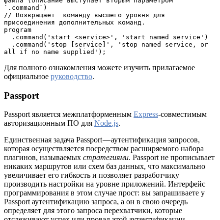
файла (описание выступает вторым параметром 
`.command`)

// Возвращает  команду высшего уровня для 
присоединения дополнительных команд.

program

  .command('start <service>', 'start named service')

  .command('stop [service]', 'stop named service, or 
Для полного ознакомления можете изучить прилагаемое
официальное
руководство
.
Passport
Passport является межплатформенным
Express
-совместимым
авторизационным ПО для
Node.js
.
Единственная задача Passport — аутентификация запросов,
которая осуществляется посредством расширяемого набора
плагинов, называемых
стратегиями
. Passport не прописывает
никаких маршрутов или схем баз данных, что максимально
увеличивает его гибкость и позволяет разработчику
производить настройки на уровне приложений. Интерфейс
программирования в этом случае прост: вы запрашиваете у
Passport аутентификацию запроса, а он в свою очередь
определяет для этого запроса перехватчики, которые
отслеживают успех или провал этой аутентификации.