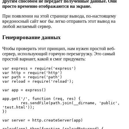
другим способом не передаёт полученные данные. Они
просто временно отображаются на экране.
При появлении на этой странице вывода, по-настоящему
вредоносный сайт мог бы легко отправить этот вывод на
любой желаемый сервер.
Генерирование данных
Чтобы проверить этот принцип, нам нужен простой веб-
сервер, использующий горячую перезагрузку. Это самый
простой вариант, какой я смог придумать:
var express = require('express')

var http = require('http')

var path = require('path')

var reload = require('reload');

var app = express()

app.get('/', function (req, res) {

	res.sendFile(path.join(__dirname, 'public', 
'test.html'));

})

var server = http.createServer(app)

reload(app).then(function (reloadReturned) {
