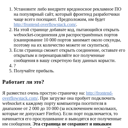
Установите либо внедрите вредоносное рекламное ПО
на популярный сайт, который фронтенд разработчики
чаще всего посещают. Предположим, им будет
http://frontend-overflowstack.com/
.
На этой странице добавьте код, пытающийся открыть
websocket-соединения для распространённых портов
(сканирование 10 000 портов занимает около секунды,
поэтому на их количество можете не скупиться).
Если страница сможет открыть соединение, оставьте его
открытым и перенаправляйте все полученные
сообщения в вашу секретную базу данных корысти.
?
Получайте прибыль.
Работает ли это?
Я разместил очень простую страничку на:
http://frontend-
overflowstack.com/
. При загрузке она пробует подключить
websocket к каждому порту компьютера посетителя в
диапазоне от 2 000 до 10 000 (за исключением нескольких,
которые не допускает Firefox). Если порт подключается, то
начинается его прослушивание и выводятся все полученные
им сообщения.
Эта страница не сохраняет и никаким