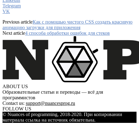
Linkedin
Telegram
VK
Previous article
Как с помощью чистого CSS создать красивую
анимацию загрузки для приложения
Next article
4 способа обработки ошибок для стеков
ABOUT US
Образовательные статьи и переводы — всё для
программистов
Contact us:
support@nuancesprog.ru
FOLLOW US
© Nuances of programming, 2018-2020. При копировании
материала ссылка на источник обязательна.