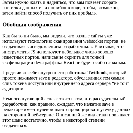
Затем нужно ждать и надеяться, что вам повезёт собрать
частички данных из их ошибок в коде, чтобы, возможно,
затем найти способ получить от них прибыль.
Обобщая соображения
Как бы то ни было, мы видели, что разные сайты уже
используют технологию сканирования websocket портов, не
озадачиваясь осведомлением разработчиков. Учитывая, что
инструменты JS используют небольшое число хорошо
известных портов, написание скрипта для тонкой
эксфильтрации dev-траффика React не будет особо сложным.
Представьте себе внутреннего работника
Twitbook
, который
просто нажимает save в редакторе, обуславливая тем самым
слив токена доступа или внутреннего адреса сервера “не той”
аудитории.
Немного пугающий аспект этого в том, что рассудительный
разработчик, как правило, ожидает, что нажатие save в
редакторе имеет нулевой шанс спровоцировать утечку данных
на сторонний веб-сервис. Описанный же вид атаки повышает
этот шанс достаточно, чтобы в некоторой степени
озадачиться.