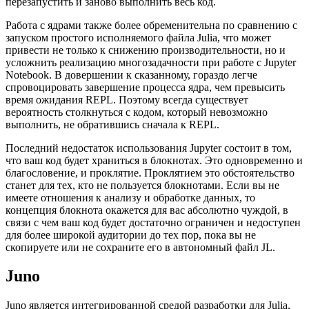
перезапустить и заново выполнить весь код.
Работа с ядрами также более обременительна по сравнению с
запуском простого исполняемого файла Julia, что может
привести не только к снижению производительности, но и
усложнить реализацию многозадачности при работе с Jupyter
Notebook. В довершении к сказанному, гораздо легче
спровоцировать завершение процесса ядра, чем превысить
время ожидания REPL. Поэтому всегда существует
вероятность столкнуться с кодом, который невозможно
выполнить, не обратившись сначала к REPL.
Последний недостаток использования Jupyter состоит в том,
что ваш код будет храниться в блокнотах. Это одновременно и
благословение, и проклятие. Проклятием это обстоятельство
станет для тех, кто не пользуется блокнотами. Если вы не
имеете отношения к анализу и обработке данных, то
концепция блокнота окажется для вас абсолютно чуждой, в
связи с чем ваш код будет достаточно ограничен и недоступен
для более широкой аудитории до тех пор, пока вы не
скопируете или не сохраните его в автономный файл JL.
Juno
Juno является интегрированной средой разработки для Julia,