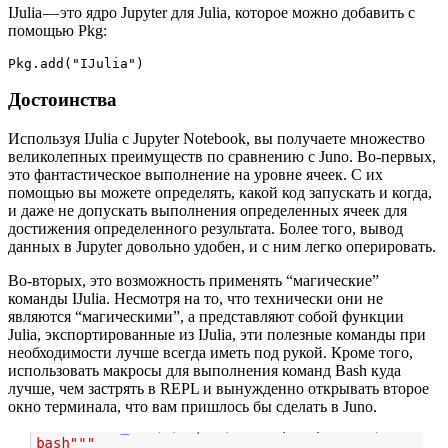
IJulia — это ядро Jupyter для Julia, которое можно добавить с
помощью Pkg:
Pkg.add("IJulia")
Достоинства
Используя IJulia с Jupyter Notebook, вы получаете множество
великолепных преимуществ по сравнению с Juno. Во-первых,
это фантастическое выполнение на уровне ячеек. С их
помощью вы можете определять, какой код запускать и когда,
и даже не допускать выполнения определенных ячеек для
достижения определенного результата. Более того, вывод
данных в Jupyter довольно удобен, и с ним легко оперировать.
Во-вторых, это возможность применять “магические”
команды IJulia. Несмотря на то, что технически они не
являются “магическими”, а представляют собой функции
Julia, экспортированные из IJulia, эти полезные команды при
необходимости лучше всегда иметь под рукой. Кроме того,
использовать макросы для выполнения команд Bash куда
лучше, чем застрять в REPL и вынужденно открывать второе
окно терминала, что вам пришлось бы сделать в Juno.