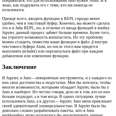
понравиться, что для использования Juno нужен Atom. И я
знаю, как подружить его с теми, кто им никогда не
пользовался.
Прежде всего, вводить функции в REPL гораздо менее
удобно, чем в текстовый буфер. Конечно, вы можете сделать
это и в Julia REPL, но, в отличие от ввода функций в ячейку
Jupyter, данный процесс займет больше времени. Более того,
вы утратите возможность копипастить. Но эту проблему
можно сгладить, поместив ваши функции в файл .jl внутри
текстового буфера Atom, но после этого вам придется
выполнять include() или перезапускать файл при каждом
добавлении или изменении функции.
Заключение
И Jupyter, и Juno — невероятные инструменты, и у каждого из
них свои достоинства и недостатки. Мне бы хотелось, чтобы
многие возможности, которыми обладает Jupyter, были бы у
Juno и наоборот. Но честно говоря, дело не в том, кто из них
больше подходит, а в том когда. В одних ситуациях лучше
использовать Juno, а в других — Jupyter. Juno меня привлекает
своей удивительной универсальностью. В Jupyter было бы
довольно сложно разрабатывать пакеты, зато в Juno
необычайно легко получалось бы анализировать данные.