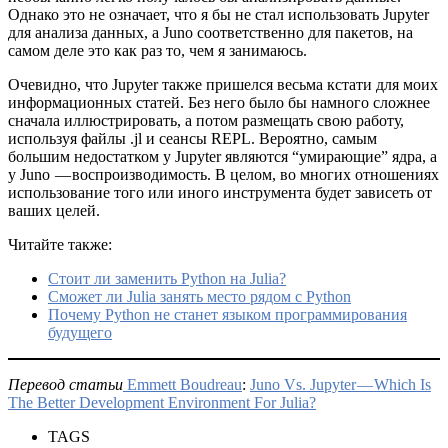
Однако это не означает, что я бы не стал использовать Jupyter
для анализа данных, а Juno соответственно для пакетов, на
самом деле это как раз то, чем я занимаюсь.
Очевидно, что Jupyter также пришелся весьма кстати для моих
информационных статей. Без него было бы намного сложнее
сначала иллюстрировать, а потом размещать свою работу,
используя файлы .jl и сеансы REPL. Вероятно, самым
большим недостатком у Jupyter являются “умирающие” ядра, а
у Juno — воспроизводимость. В целом, во многих отношениях
использование того или иного инструмента будет зависеть от
ваших целей.
Читайте также:
Стоит ли заменить Python на Julia?
Сможет ли Julia занять место рядом с Python
Почему Python не станет языком программирования
будущего
Перевод статьи
Emmett Boudreau
:
Juno Vs. Jupyter — Which Is
The Better Development Environment For Julia?
TAGS