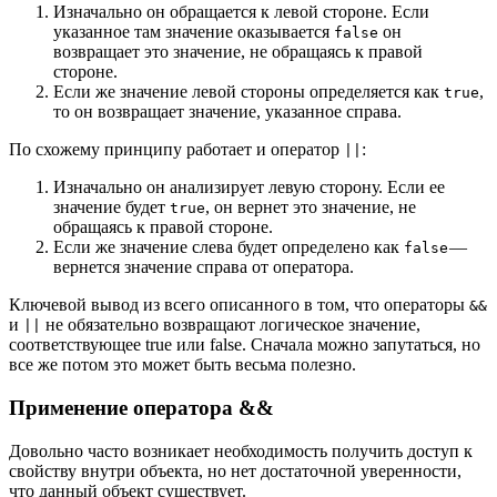
Изначально он обращается к левой стороне. Если
указанное там значение оказывается
он
false
возвращает это значение, не обращаясь к правой
стороне.
Если же значение левой стороны определяется как
,
true
то он возвращает значение, указанное справа.
По схожему принципу работает и оператор
:
||
Изначально он анализирует левую сторону. Если ее
значение будет
, он вернет это значение, не
true
обращаясь к правой стороне.
Если же значение слева будет определено как
—
false
вернется значение справа от оператора.
Ключевой вывод из всего описанного в том, что операторы
&&
и
не обязательно возвращают логическое значение,
||
соответствующее true или false. Сначала можно запутаться, но
все же потом это может быть весьма полезно.
Применение оператора &&
Довольно часто возникает необходимость получить доступ к
свойству внутри объекта, но нет достаточной уверенности,
что данный объект существует.