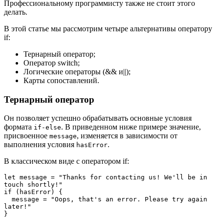
Профессиональному программисту также не стоит этого
делать.
В этой статье мы рассмотрим четыре альтернативы оператору
if:
Тернарный оператор;
Оператор switch;
Логические операторы (&& и||);
Карты сопоставлений.
Тернарный оператор
Он позволяет успешно обрабатывать основные условия
формата
. В приведенном ниже примере значение,
if-else
присвоенное
, изменяется в зависимости от
message
выполнения условия
.
hasError
В классическом виде с оператором if:
let message = "Thanks for contacting us! We'll be in 
touch shortly!"

if (hasError) {

  message = "Oops, that's an error. Please try again 
later!"

}