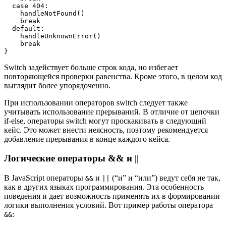
  case 404:

    handleNotFound()

    break

  default:

    handleUnknownError()

    break

}
Switch задействует больше строк кода, но избегает
повторяющейся проверки равенства. Кроме этого, в целом код
выглядит более упорядоченно.
При использовании операторов switch следует также
учитывать использование прерываний. В отличие от цепочки
if-else, операторы switch могут проскакивать в следующий
кейс. Это может внести неясность, поэтому рекомендуется
добавление прерывания в конце каждого кейса.
Логические операторы && и ||
В JavaScript операторы
и
(“и” и “или”) ведут себя не так,
&&
||
как в других языках программирования. Эта особенность
поведения и дает возможность применять их в формировании
логики выполнения условий. Вот пример работы оператора
:
&&