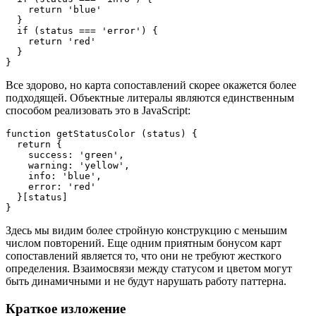
    return 'blue'

  }

  if (status === 'error') {

    return 'red'

  }

}
Все здорово, но карта сопоставлений скорее окажется более
подходящей. Объектные литералы являются единственным
способом реализовать это в JavaScript:
function getStatusColor (status) {

  return {

    success: 'green',

    warning: 'yellow',

    info: 'blue',

    error: 'red'

  }[status]

}
Здесь мы видим более стройную конструкцию с меньшим
числом повторений. Еще одним приятным бонусом карт
сопоставлений является то, что они не требуют жесткого
определения. Взаимосвязи между статусом и цветом могут
быть динамичными и не будут нарушать работу паттерна.
Краткое изложение