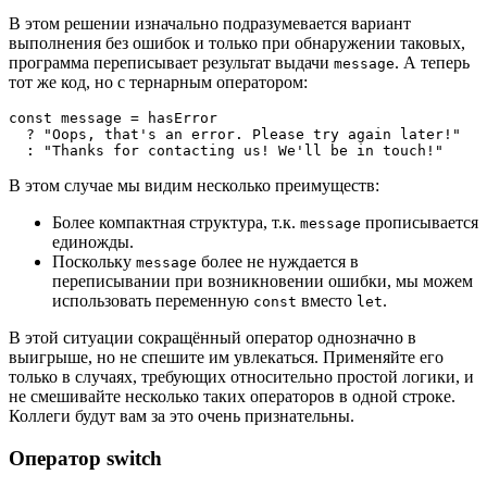
В этом решении изначально подразумевается вариант
выполнения без ошибок и только при обнаружении таковых,
программа переписывает результат выдачи
. А теперь
message
тот же код, но с тернарным оператором:
const message = hasError

  ? "Oops, that's an error. Please try again later!"

  : "Thanks for contacting us! We'll be in touch!"
В этом случае мы видим несколько преимуществ:
Более компактная структура, т.к.
прописывается
message
единожды.
Поскольку
более не нуждается в
message
переписывании при возникновении ошибки, мы можем
использовать переменную
вместо
.
const
let
В этой ситуации сокращённый оператор однозначно в
выигрыше, но не спешите им увлекаться. Применяйте его
только в случаях, требующих относительно простой логики, и
не смешивайте несколько таких операторов в одной строке.
Коллеги будут вам за это очень признательны.
Оператор switch