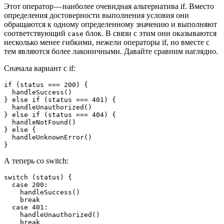
Этот оператор — наиболее очевидная альтернатива if. Вместо
определения достоверности выполнения условия они
обращаются к одному определенному значению и выполняют
соответствующий
блок. В связи с этим они оказываются
case
несколько менее гибкими, нежели операторы if, но вместе с
тем являются более лаконичными. Давайте сравним наглядно.
Сначала вариант с if:
if (status === 200) {

  handleSuccess()

} else if (status === 401) {

  handleUnauthorized()

} else if (status === 404) {

  handleNotFound()

} else {

  handleUnknownError()

}
А теперь со switch:
switch (status) {

  case 200:

    handleSuccess()

    break

  case 401:

    handleUnauthorized()

    break
