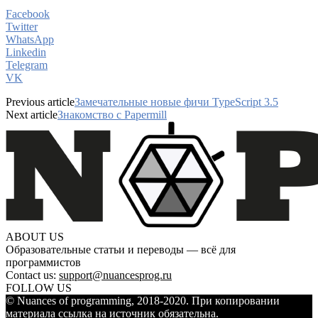
Facebook
Twitter
WhatsApp
Linkedin
Telegram
VK
Previous article
Замечательные новые фичи TypeScript 3.5
Next article
Знакомство с Papermill
ABOUT US
Образовательные статьи и переводы — всё для
программистов
Contact us:
support@nuancesprog.ru
FOLLOW US
© Nuances of programming, 2018-2020. При копировании
материала ссылка на источник обязательна.