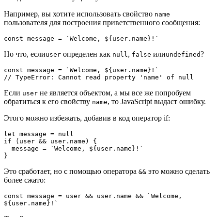
Например, вы хотите использовать свойство
name
пользователя для построения приветственного сообщения:
const message = `Welcome, ${user.name}!`
Но что, если
определен как
,
или
?
user
null
false
undefined
const message = `Welcome, ${user.name}!`
// TypeError: Cannot read property 'name' of null
Если
не является объектом, а мы все же попробуем
user
обратиться к его свойству
, то JavaScript выдаст ошибку.
name
Этого можно избежать, добавив в код оператор if:
let message = null

if (user && user.name) {

  message = `Welcome, ${user.name}!`

}
Это сработает, но с помощью оператора
это можно сделать
&&
более сжато:
const message = user && user.name && `Welcome, 
${user.name}!`