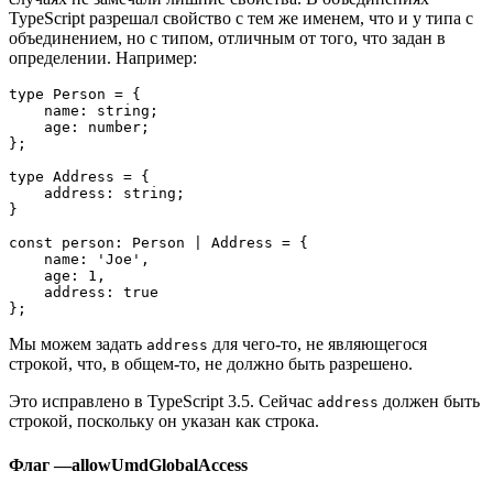
TypeScript разрешал свойство с тем же именем, что и у типа с
объединением, но с типом, отличным от того, что задан в
определении. Например:
type Person = {

    name: string;

    age: number;    

};

type Address = {

    address: string;

}

const person: Person | Address = {

    name: 'Joe',

    age: 1,

    address: true

};
Мы можем задать
для чего-то, не являющегося
address
строкой, что, в общем-то, не должно быть разрешено.
Это исправлено в TypeScript 3.5. Сейчас
должен быть
address
строкой, поскольку он указан как строка.
Флаг —allowUmdGlobalAccess