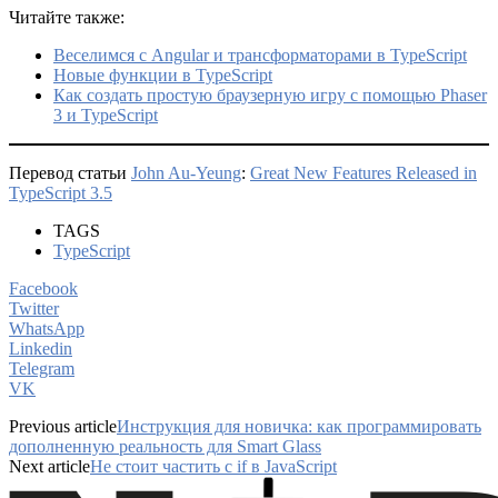
Читайте также:
Веселимся с Angular и трансформаторами в TypeScript
Новые функции в TypeScript
Как создать простую браузерную игру с помощью Phaser
3 и TypeScript
Перевод статьи
John Au-Yeung
:
Great New Features Released in
TypeScript 3.5
TAGS
TypeScript
Facebook
Twitter
WhatsApp
Linkedin
Telegram
VK
Previous article
Инструкция для новичка: как программировать
дополненную реальность для Smart Glass
Next article
Не стоит частить с if в JavaScript