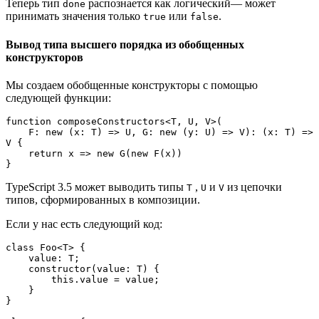
Теперь тип
распознается как логический— может
done
принимать значения только
или
.
true
false
Вывод типа высшего порядка из обобщенных
конструкторов
Мы создаем обобщенные конструкторы с помощью
следующей функции:
function composeConstructors<T, U, V>(

    F: new (x: T) => U, G: new (y: U) => V): (x: T) => 
V {    

    return x => new G(new F(x))

}
TypeScript 3.5 может выводить типы
,
и
из цепочки
T
U
V
типов, сформированных в композиции.
Если у нас есть следующий код:
class Foo<T> {    

    value: T;

    constructor(value: T) {

        this.value = value;

    }

}
