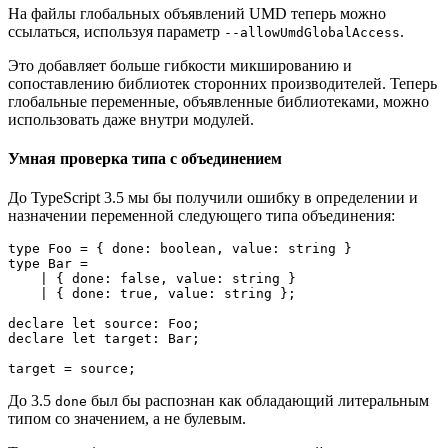
На файлы глобальных объявлений UMD теперь можно
ссылаться, используя параметр
.
--allowUmdGlobalAccess
Это добавляет больше гибкости микшированию и
сопоставлению библиотек сторонних производителей. Теперь
глобальные переменные, объявленные библиотеками, можно
использовать даже внутри модулей.
Умная проверка типа с объединением
До TypeScript 3.5 мы бы получили ошибку в определении и
назначении переменной следующего типа объединения:
type Foo = { done: boolean, value: string }

type Bar =

    | { done: false, value: string }

    | { done: true, value: string };

declare let source: Foo;

declare let target: Bar;

target = source;
До 3.5
был бы распознан как обладающий литеральным
done
типом со значением, а не булевым.