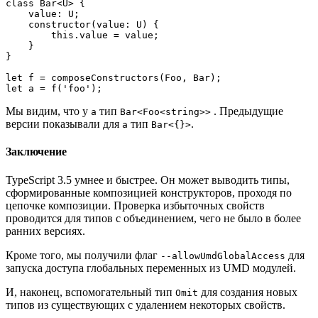
class Bar<U> {    

    value: U;

    constructor(value: U) {

        this.value = value;

    }

}

let f = composeConstructors(Foo, Bar);

let a = f('foo');
Мы видим, что у
тип
. Предыдущие
a
Bar<Foo<string>>
версии показывали для
тип
.
a
Bar<{}>
Заключение
TypeScript 3.5 умнее и быстрее. Он может выводить типы,
сформированные композицией конструкторов, проходя по
цепочке композиции. Проверка избыточных свойств
проводится для типов с объединением, чего не было в более
ранних версиях.
Кроме того, мы получили флаг
для
--allowUmdGlobalAccess
запуска доступа глобальных переменных из UMD модулей.
И, наконец, вспомогательный тип
для создания новых
Omit
типов из существующих с удалением некоторых свойств.