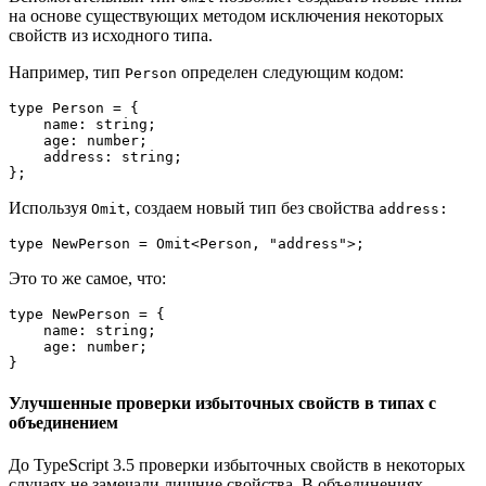
на основе существующих методом исключения некоторых
свойств из исходного типа.
Например, тип
определен следующим кодом:
Person
type Person = {

    name: string;

    age: number;

    address: string;

};
Используя
, создаем новый тип без свойства
Omit
address:
type NewPerson = Omit<Person, "address">;
Это то же самое, что:
type NewPerson = {

    name: string;

    age: number;

}
Улучшенные проверки избыточных свойств в типах c
объединением
До TypeScript 3.5 проверки избыточных свойств в некоторых
случаях не замечали лишние свойства. В объединениях