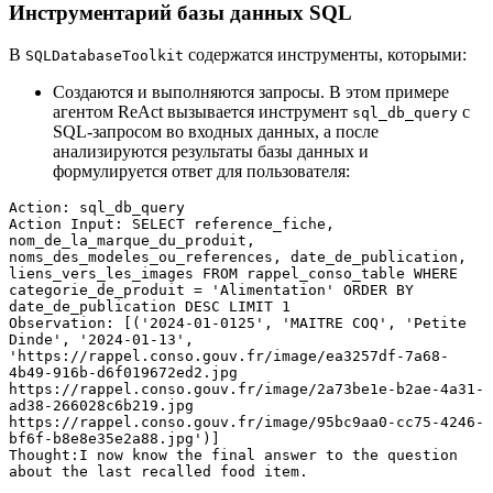
Инструментарий базы данных SQL
В
содержатся инструменты, которыми:
SQLDatabaseToolkit
Создаются и выполняются запросы. В этом примере
агентом ReAct вызывается инструмент
с
sql_db_query
SQL-запросом во входных данных, а после
анализируются результаты базы данных и
формулируется ответ для пользователя:
Action: sql_db_query
Action Input: SELECT reference_fiche, 
nom_de_la_marque_du_produit, 
noms_des_modeles_ou_references, date_de_publication, 
liens_vers_les_images FROM rappel_conso_table WHERE 
categorie_de_produit = 'Alimentation' ORDER BY 
date_de_publication DESC LIMIT 1
Observation: [('2024-01-0125', 'MAITRE COQ', 'Petite 
Dinde', '2024-01-13', 
'https://rappel.conso.gouv.fr/image/ea3257df-7a68-
4b49-916b-d6f019672ed2.jpg 
https://rappel.conso.gouv.fr/image/2a73be1e-b2ae-4a31-
ad38-266028c6b219.jpg 
https://rappel.conso.gouv.fr/image/95bc9aa0-cc75-4246-
bf6f-b8e8e35e2a88.jpg')]
Thought:I now know the final answer to the question 
about the last recalled food item.