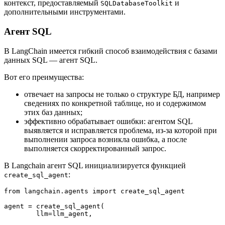
контекст, предоставляемый
и
SQLDatabaseToolkit
дополнительными инструментами.
Агент SQL
В LangChain имеется гибкий способ взаимодействия с базами
данных SQL ― агент SQL.
Вот его преимущества:
отвечает на запросы не только о структуре БД, например
сведениях по конкретной таблице, но и содержимом
этих баз данных;
эффективно обрабатывает ошибки: агентом SQL
выявляется и исправляется проблема, из-за которой при
выполнении запроса возникла ошибка, а после
выполняется скорректированный запрос.
В Langchain агент SQL инициализируется функцией
:
create_sql_agent
from langchain.agents import create_sql_agent
agent = create_sql_agent(
        llm=llm_agent,