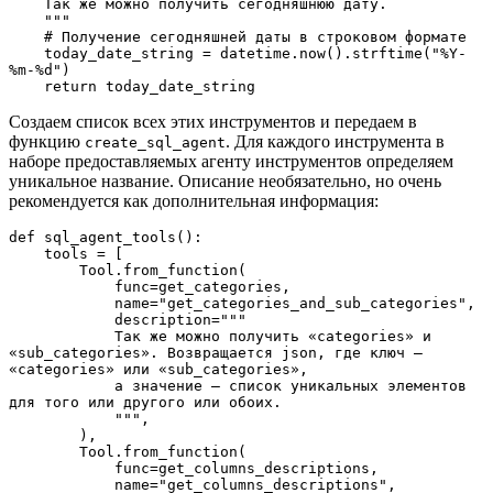
    Так же можно получить сегодняшнюю дату.
    """
    # Получение сегодняшней даты в строковом формате
    today_date_string = datetime.now().strftime("%Y-
%m-%d")
    return today_date_string
Создаем список всех этих инструментов и передаем в
функцию
. Для каждого инструмента в
create_sql_agent
наборе предоставляемых агенту инструментов определяем
уникальное название. Описание необязательно, но очень
рекомендуется как дополнительная информация:
def sql_agent_tools():
    tools = [
        Tool.from_function(
            func=get_categories,
            name="get_categories_and_sub_categories",
            description="""
            Так же можно получить «categories» и 
«sub_categories». Возвращается json, где ключ ― 
«categories» или «sub_categories», 
            а значение ― список уникальных элементов 
для того или другого или обоих.
            """,
        ),
        Tool.from_function(
            func=get_columns_descriptions,
            name="get_columns_descriptions",