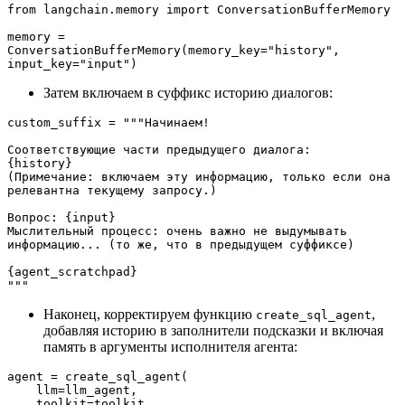
from langchain.memory import ConversationBufferMemory
memory = 
ConversationBufferMemory(memory_key="history", 
input_key="input")
Затем включаем в суффикс историю диалогов:
custom_suffix = """Начинаем!
Соответствующие части предыдущего диалога:
{history}
(Примечание: включаем эту информацию, только если она 
релевантна текущему запросу.)
Вопрос: {input}
Мыслительный процесс: очень важно не выдумывать 
информацию... (то же, что в предыдущем суффиксе)
{agent_scratchpad}
"""
Наконец, корректируем функцию
,
create_sql_agent
добавляя историю в заполнители подсказки и включая
память в аргументы исполнителя агента:
agent = create_sql_agent(
    llm=llm_agent,
    toolkit=toolkit,