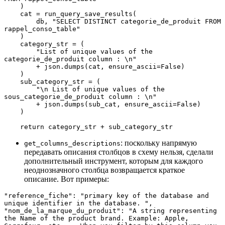
    )
    cat = run_query_save_results(
        db, "SELECT DISTINCT categorie_de_produit FROM 
rappel_conso_table"
    )
    category_str = (
        "List of unique values of the 
categorie_de_produit column : \n"
        + json.dumps(cat, ensure_ascii=False)
    )
    sub_category_str = (
        "\n List of unique values of the 
sous_categorie_de_produit column : \n"
        + json.dumps(sub_cat, ensure_ascii=False)
    )
    return category_str + sub_category_str
: поскольку напрямую
get_columns_descriptions
передавать описания столбцов в схему нельзя, сделали
дополнительный инструмент, которым для каждого
неоднозначного столбца возвращается краткое
описание. Вот примеры:
"reference_fiche": "primary key of the database and 
unique identifier in the database. ",
"nom_de_la_marque_du_produit": "A string representing 
the Name of the product brand. Example: Apple, 