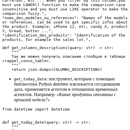
Carrefour, etc ... When you filter by this column,you 
must use LOWER() function to make the comparison case 
insensitive and you must use LIKE operator to make the 
comparison fuzzy.",
"noms_des_modeles_ou_references": "Names of the models 
or references. Can be used to get specific infos about 
the product. Example: iPhone 12, etc, candy X, product 
Y, bread, butter ...",
"identification_des_produits": "Identification of the 
products, for example the sales lot.",
def get_columns_descriptions(query: str) -> str:
    """
    Так же можно получить описание столбцов в таблице 
«rappel_conso_table».
    """
    return json.dumps(COLUMNS_DESCRIPTIONS)
: инструмент, которым с помощью
get_today_date
библиотеки Python
datetime
извлекается сегодняшняя
дата, применяется агентом в отношении временны́х
аспектов. Например:
«Какие продукты отозваны с
прошлой недели?»
from datetime import datetime
def get_today_date(query: str) -> str:
    """