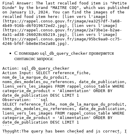
Final Answer: The last recalled food item is "Petite 
Dinde" by the brand "MAITRE COQ", which was published 
on January 13, 2024. You can find the images of the 
recalled food item here: [lien vers l'image]
(https://rappel.conso.gouv.fr/image/ea3257df-7a68-
4b49-916b-d6f019672ed2.jpg), [lien vers l'image]
(https://rappel.conso.gouv.fr/image/2a73be1e-b2ae-
4a31-ad38-266028c6b219.jpg), [lien vers l'image]
(https://rappel.conso.gouv.fr/image/95bc9aa0-cc75-
4246-bf6f-b8e8e35e2a88.jpg).
С помощью
проверяется
sql_db_query_checker
синтаксис запроса:
Action: sql_db_query_checker
Action Input: SELECT reference_fiche, 
nom_de_la_marque_du_produit, 
noms_des_modeles_ou_references, date_de_publication, 
liens_vers_les_images FROM rappel_conso_table WHERE 
categorie_de_produit = 'Alimentation' ORDER BY 
date_de_publication DESC LIMIT 1
Observation: ```sql
SELECT reference_fiche, nom_de_la_marque_du_produit, 
noms_des_modeles_ou_references, date_de_publication, 
liens_vers_les_images FROM rappel_conso_table WHERE 
categorie_de_produit = 'Alimentation' ORDER BY 
date_de_publication DESC LIMIT 1
```
Thought:The query has been checked and is correct. I 