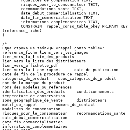
        modalites_de_compensation TEXT, 
        risques_pour_le_consommateur TEXT, 
        recommandations_sante TEXT, 
        date_debut_commercialisation TEXT, 
        date_fin_commercialisation TEXT, 
        informations_complementaires TEXT, 
        CONSTRAINT rappel_conso_table_pkey PRIMARY KEY 
(reference_fiche)
)
/*
Одна строка из таблицы «rappel_conso_table»:
reference_fiche liens_vers_les_images   
lien_vers_la_liste_des_produits 
lien_vers_la_liste_des_distributeurs    
lien_vers_affichette_pdf        
lien_vers_la_fiche_rappel      date_de_publication     
date_de_fin_de_la_procedure_de_rappel   
categorie_de_produit    sous_categorie_de_produit       
nom_de_la_marque_du_produit     
noms_des_modeles_ou_references 
identification_des_produits     conditionnements        
temperature_de_conservation     
zone_geographique_de_vente      distributeurs   
motif_du_rappel        numero_de_contact       
modalites_de_compensation       
risques_pour_le_consommateur    recommandations_sante   
date_debut_commercialisation    
date_fin_commercialisation     
informations_complementaires