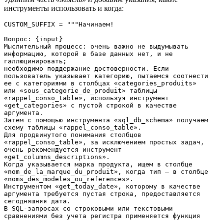
инструменты использовать и когда:
CUSTOM_SUFFIX = """Начинаем!
Вопрос: {input}
Мыслительный процесс: очень важно не выдумывать 
информацию, которой в базе данных нет, и не 
галлюцинировать; 
необходимо поддержание достоверности. Если 
пользователь указывает категорию, пытаемся соотнести 
ее с категориями в столбцах «categories_produits» 
или «sous_categorie_de_produit» таблицы 
«rappel_conso_table», используя инструмент 
«get_categories» с пустой строкой в качестве 
аргумента. 
Затем с помощью инструмента «sql_db_schema» получаем 
схему таблицы «rappel_conso_table». 
Для продвинутого понимания столбцов 
«rappel_conso_table», за исключением простых задач, 
очень рекомендуется инструмент 
«get_columns_descriptions». 
Когда указывается марка продукта, ищем в столбце 
«nom_de_la_marque_du_produit», когда тип — в столбце 
«noms_des_modeles_ou_references». 
Инструментом «get_today_date», которому в качестве 
аргумента требуется пустая строка, предоставляется 
сегодняшняя дата. 
В SQL-запросах со строковыми или текстовыми 
сравнениями без учета регистра применяется функция 