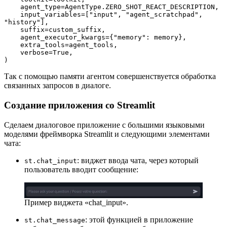
    agent_type=AgentType.ZERO_SHOT_REACT_DESCRIPTION,
    input_variables=["input", "agent_scratchpad", 
"history"],
    suffix=custom_suffix,
    agent_executor_kwargs={"memory": memory},
    extra_tools=agent_tools,
    verbose=True,
)
Так с помощью памяти агентом совершенствуется обработка
связанных запросов в диалоге.
Создание приложения со Streamlit
Сделаем диалоговое приложение с большими языковыми
моделями фреймворка Streamlit и следующими элементами
чата:
: виджет ввода чата, через который
st.chat_input
пользователь вводит сообщение:
Пример виджета «chat_input».
: этой функцией в приложение
st.chat_message