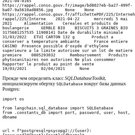
2021-04-0165    
https://rappel.conso.gouv.fr/image/bd8027eb-ba27-499f-
ba07-9a5610ad8856.jpg     None    None    
https://rappel.conso.gouv.fr/affichettePDF/225/Interne
rappel/225/Interne    2021-04-22      mercredi 5 mai 
2021     Alimentation    Cereales et produits de 
boulangerie     GERBLE BIO    BISCUITS 3 GRAINES BIO   
3175681257535 11908141 Date de durabilite minimale 
31/03/2022   ETUI CARTON 132 g       Produit a 
conserver a temperature ambiante      France entiere 
CASINO  Presence possible d'oxyde d'ethylene 
superieure a la limite autorisee sur un lot de matiere 
premiere    0805293032      Remboursement   Produits 
phytosanitaires non autorises Ne plus consommer 
Rapporter le produit au point de vente        
19/03/2021      02/04/2021      None
Прежде чем определять класс
SQLDatabaseToolkit
,
инициализируем обертку
вокруг базы данных
SQLDatabase
Postgres:
import os
from langchain.sql_database import SQLDatabase
from .constants_db import port, password, user, host, 
dbname
url = f"postgresql+psycopg2://{user}: