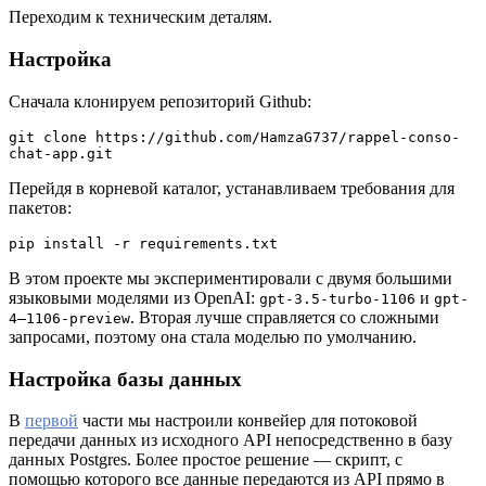
Переходим к техническим деталям.
Настройка
Сначала клонируем репозиторий Github:
git clone https://github.com/HamzaG737/rappel-conso-
chat-app.git
Перейдя в корневой каталог, устанавливаем требования для
пакетов:
pip install -r requirements.txt
В этом проекте мы экспериментировали с двумя большими
языковыми моделями из OpenAI:
и
gpt-3.5-turbo-1106
gpt-
. Вторая лучше справляется со сложными
4–1106-preview
запросами, поэтому она стала моделью по умолчанию.
Настройка базы данных
В
первой
части мы настроили конвейер для потоковой
передачи данных из исходного API непосредственно в базу
данных Postgres. Более простое решение ― скрипт, с
помощью которого все данные передаются из API прямо в