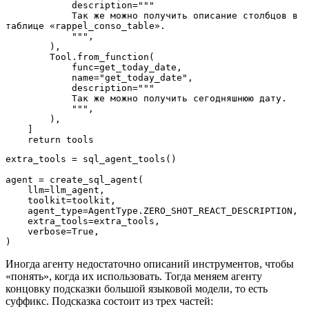
            description="""
            Так же можно получить описание столбцов в 
таблице «rappel_conso_table».
            """,
        ),
        Tool.from_function(
            func=get_today_date,
            name="get_today_date",
            description="""
            Так же можно получить сегодняшнюю дату.
            """,
        ),
    ]
    return tools
extra_tools = sql_agent_tools()
agent = create_sql_agent(
    llm=llm_agent,
    toolkit=toolkit,
    agent_type=AgentType.ZERO_SHOT_REACT_DESCRIPTION,
    extra_tools=extra_tools,
    verbose=True,
)
Иногда агенту недостаточно описаний инструментов, чтобы
«понять», когда их использовать. Тогда меняем агенту
концовку подсказки большой языковой модели, то есть
суффикс. Подсказка состоит из трех частей: