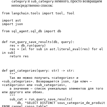
и
немного, просто возвращаем
category
sub_category
непосредственно список:
from langchain.tools import tool, Tool
import ast
import json
from sql_agent.sql_db import db
def run_query_save_results(db, query):
    res = db.run(query)
    res = [el for sub in ast.literal_eval(res) for el 
in sub]
    return res
def get_categories(query: str) -> str:
    """
    Так же можно получить «categories» и 
«sub_categories». Возвращается json, где ключ ― 
«categories» или «sub_categories»,
    а значение ― список уникальных элементов для того 
или другого или обоих.
    """
    sub_cat = run_query_save_results(
        db, "SELECT DISTINCT sous_categorie_de_produit 
FROM rappel_conso_table"