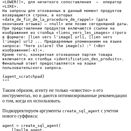
«LOWER()», для нечеткого сопоставления  —  оператор 
«LIKE». 
На запросы для отозванных в данный момент продуктов 
возвращаются строки, в которых 
«date_de_fin_de_la_procedure_de_rappel» (дата 
окончания отзыва) — «null» или позже сегодняшней даты. 
При представлении продуктов включаются ссылки на 
изображения из столбца «liens_vers_les_images» строго 
в формате: [lien vers l'image] url1, [lien vers 
l'image] url2 ... Предваряемые упоминанием на языке 
запроса: "here is(are) the image(s) :" («Вот 
изображение(-я):».
Кроме того, конкретная отозванная партия товара 
включается из столбца «identification_des_produits». 
Финальный ответ предоставляется на языке 
пользовательского запроса.
{agent_scratchpad}
"""
Таким образом, агенту не только «известно» о его
инструментах, но и даются оптимизированные рекомендации
о том, когда их использовать.
Подкорректируем аргументы
с учетом
create_sql_agent
нового суффикса:
agent = create_sql_agent(
    llm=llm_agent,