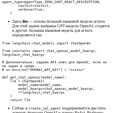
agent_type=AgentType.ZERO_SHOT_REACT_DESCRIPTION,
        toolkit=toolkit,
        verbose=True,
    )
Здесь
llm
― основа большой языковой модели агента.
Для этой задачи выбраны GPT-модели OpenAI, сгодятся
и другие. Большая языковая модель для агента
определяется так:
from langchain.chat_models import ChatOpenAI
from constants import chat_openai_model_kwargs, 
langchain_chat_kwargs
# Дополнительно: задаем API-ключ для OpenAI, если он 
не задан в среде.
# os.environ["OPENAI_API_KEY"] = "xxxxxx"
def get_chat_openai(model_name):
    llm = ChatOpenAI(
        model_name=model_name,
        model_kwargs=chat_openai_model_kwargs,
        **langchain_chat_kwargs
    )
    return llm
Сейчас в
поддерживается два типа
create_sql_agent
агентов: функции OpenAI и агенты ReAct. Выбраны