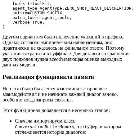
    toolkit=toolkit,
    agent_type=AgentType.ZERO_SHOT_REACT_DESCRIPTION,
    suffix=CUSTOM_SUFFIX,
    extra_tools=agent_tools,
    verbose=True,
)
Другим вариантом было включение указаний в префикс.
Однако, согласно эмпирическим наблюдениям, оно
практически не сказалось на финальном ответе. Поэтому
указания сохранили в суффиксе. Для детального сравнения
двух подходов нужна всеобъемлющая оценка выходных
данных модели.
Реализация функционала памяти
Неплохо было бы агенту «запоминать» прошлые
взаимодействия и не начинать каждый диалог заново,
особенно когда запросы связаны.
Этот функционал добавляется в несколько этапов:
Сначала импортируем класс
, это буфер, в котором
ConversationBufferMemory
отслеживается история диалогов: