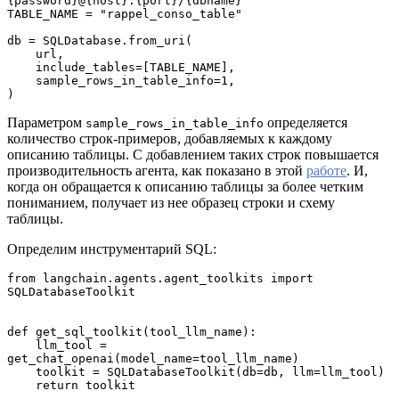
{password}@{host}:{port}/{dbname}"
TABLE_NAME = "rappel_conso_table"
db = SQLDatabase.from_uri(
    url,
    include_tables=[TABLE_NAME],
    sample_rows_in_table_info=1,
)
Параметром
определяется
sample_rows_in_table_info
количество строк-примеров, добавляемых к каждому
описанию таблицы. С добавлением таких строк повышается
производительность агента, как показано в этой
работе
. И,
когда он обращается к описанию таблицы за более четким
пониманием, получает из нее образец строки и схему
таблицы.
Определим инструментарий SQL:
from langchain.agents.agent_toolkits import 
SQLDatabaseToolkit
def get_sql_toolkit(tool_llm_name):
    llm_tool = 
get_chat_openai(model_name=tool_llm_name)
    toolkit = SQLDatabaseToolkit(db=db, llm=llm_tool)
    return toolkit