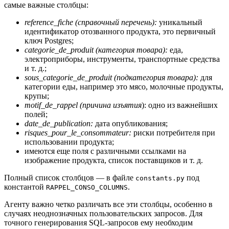
самые важные столбцы:
reference_fiche (справочный перечень):
уникальный
идентификатор отозванного продукта, это первичный
ключ Postgres;
categorie_de_produit (категория товара):
еда,
электроприборы, инструменты, транспортные средства
и т. д.;
sous_categorie_de_produit (подкатегория товара):
для
категории еды, например это мясо, молочные продукты,
крупы;
motif_de_rappel (причина изъятия
): одно из важнейших
полей;
date_de_publication:
дата опубликования;
risques_pour_le_consommateur:
риски потребителя при
использовании продукта;
имеются еще поля с различными ссылками на
изображение продукта, список поставщиков и т. д.
Полный список столбцов ― в файле
под
constants.py
константой
.
RAPPEL_CONSO_COLUMNS
Агенту важно четко различать все эти столбцы, особенно в
случаях неоднозначных пользовательских запросов. Для
точного генерирования SQL-запросов ему необходим