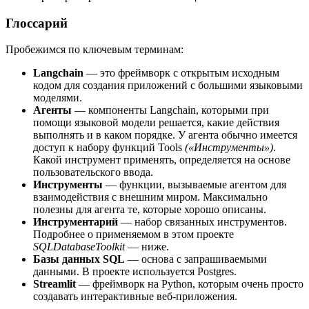
Глоссарий
Пробежимся по ключевым терминам:
Langchain
― это фреймворк с открытым исходным
кодом для создания приложений с большими языковыми
моделями.
Агенты
― компоненты Langchain, которыми при
помощи языковой модели решается, какие действия
выполнять и в каком порядке. У агента обычно имеется
доступ к набору функций Tools
(«Инструменты»)
.
Какой инструмент применять, определяется на основе
пользовательского ввода.
Инструменты
― функции, вызываемые агентом для
взаимодействия с внешним миром. Максимально
полезны для агента те, которые хорошо описаны.
Инструментарий
― набор связанных инструментов.
Подробнее о применяемом в этом проекте
SQLDatabaseToolkit
― ниже.
Базы данных SQL
― основа с запрашиваемыми
данными. В проекте используется Postgres.
Streamlit
― фреймворк на Python, которым очень просто
создавать интерактивные веб-приложения.