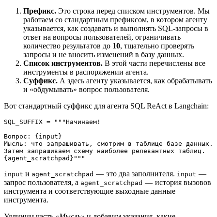
Префикс.
Это строка перед списком инструментов. Мы
работаем со стандартным префиксом, в котором агенту
указывается, как создавать и выполнять SQL-запросы в
ответ на вопросы пользователей, ограничивать
количество результатов до
10
, тщательно проверять
запросы и не вносить изменений в базу данных.
Список инструментов.
В этой части перечислены все
инструменты в распоряжении агента.
Суффикс.
А здесь агенту указывается, как обрабатывать
и «обдумывать» вопрос пользователя.
Вот стандартный суффикс для агента SQL ReAct в Langchain:
SQL_SUFFIX = """Начинаем!
Вопрос: {input}
Мысль: что запрашивать, смотрим в таблице базе данных.  
Затем запрашиваем схему наиболее релевантных таблиц.
{agent_scratchpad}"""
и
— это два заполнителя.
—
input
agent_scratchpad
input
запрос пользователя, а
— история вызовов
agent_scratchpad
инструмента и соответствующие выходные данные
инструмента.
Удлиним часть
«Мысль»
и добавим указания, какие