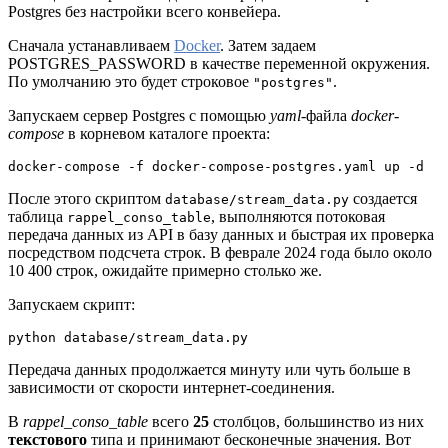
Postgres без настройки всего конвейера.
Сначала устанавливаем
Docker
. Затем задаем
POSTGRES_PASSWORD в качестве переменной окружения.
По умолчанию это будет строковое
.
"postgres"
Запускаем сервер Postgres с помощью
yaml
-файла
docker-
compose
в корневом каталоге проекта:
docker-compose -f docker-compose-postgres.yaml up -d
После этого скриптом
создается
database/stream_data.py
таблица
, выполняются потоковая
rappel_conso_table
передача данных из API в базу данных и быстрая их проверка
посредством подсчета строк. В феврале 2024 года было около
10 400 строк, ожидайте примерно столько же.
Запускаем скрипт:
python database/stream_data.py
Передача данных продолжается минуту или чуть больше в
зависимости от скорости интернет-соединения.
В
rappel_conso_table
всего
25
столбцов, большинство из них
текстового
типа и принимают бесконечные значения. Вот