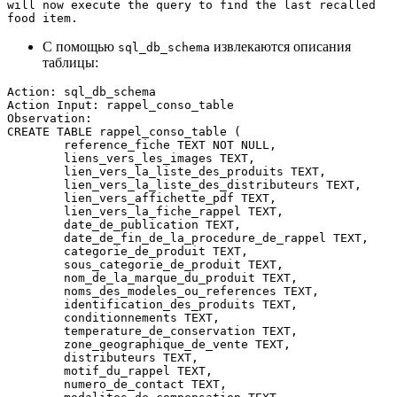
will now execute the query to find the last recalled 
food item.
С помощью
извлекаются описания
sql_db_schema
таблицы:
Action: sql_db_schema
Action Input: rappel_conso_table
Observation: 
CREATE TABLE rappel_conso_table (
        reference_fiche TEXT NOT NULL, 
        liens_vers_les_images TEXT, 
        lien_vers_la_liste_des_produits TEXT, 
        lien_vers_la_liste_des_distributeurs TEXT, 
        lien_vers_affichette_pdf TEXT, 
        lien_vers_la_fiche_rappel TEXT, 
        date_de_publication TEXT, 
        date_de_fin_de_la_procedure_de_rappel TEXT, 
        categorie_de_produit TEXT, 
        sous_categorie_de_produit TEXT, 
        nom_de_la_marque_du_produit TEXT, 
        noms_des_modeles_ou_references TEXT, 
        identification_des_produits TEXT, 
        conditionnements TEXT, 
        temperature_de_conservation TEXT, 
        zone_geographique_de_vente TEXT, 
        distributeurs TEXT, 
        motif_du_rappel TEXT, 
        numero_de_contact TEXT, 