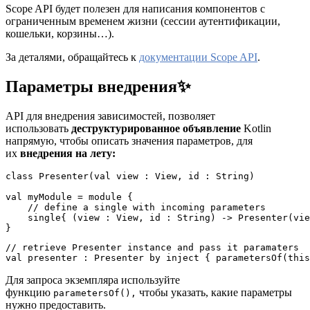
Scope API будет полезен для написания компонентов с
ограниченным временем жизни (сессии аутентификации,
кошельки, корзины…).
За деталями, обращайтесь к
документации Scope API
.
Параметры внедрения
✨
API для внедрения зависимостей, позволяет
использовать
деструктурированное объявление
Kotlin
напрямую, чтобы описать значения параметров, для
их
внедрения на лету:
class Presenter(val view : View, id : String)

val myModule = module {

    // define a single with incoming parameters

    single{ (view : View, id : String) -> Presenter(vie
}
// retrieve Presenter instance and pass it paramaters

val presenter : Presenter by inject { parametersOf(this
Для запроса экземпляра используйте
функцию
чтобы указать, какие параметры
parametersOf(),
нужно предоставить.