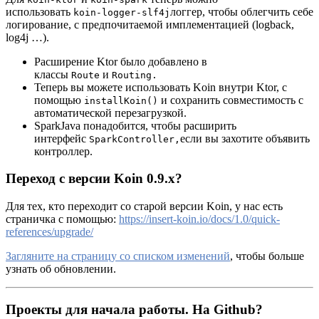
использовать
логгер, чтобы облегчить себе
koin-logger-slf4j
логирование, с предпочитаемой имплементацией (logback,
log4j …).
Расширение Ktor было добавлено в
классы
и
Route
Routing.
Теперь вы можете использовать Koin внутри Ktor, с
помощью
и сохранить совместимость с
installKoin()
автоматической перезагрузкой.
SparkJava понадобится, чтобы расширить
интерфейс
если вы захотите объявить
SparkController,
контроллер.
Переход с версии Koin 0.9.x
?
Для тех, кто переходит со старой версии Koin, у нас есть
страничка с помощью:
https://insert-koin.io/docs/1.0/quick-
references/upgrade/
Загляните на страницу со списком изменений
, чтобы больше
узнать об обновлении.
Проекты для начала работы. На Github
?