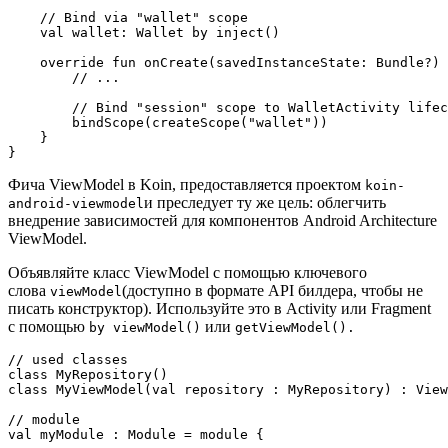
    // Bind via "wallet" scope

    val wallet: Wallet by inject()

    override fun onCreate(savedInstanceState: Bundle?) 
        // ...

        // Bind "session" scope to WalletActivity lifec
        bindScope(createScope("wallet"))

    }

}
Фича ViewModel в Koin, предоставляется проектом
koin-
и преследует ту же цель: облегчить
android-viewmodel
внедрение зависимостей для компонентов Android Architecture
ViewModel.
Объявляйте класс ViewModel с помощью ключевого
слова
(доступно в формате API билдера, чтобы не
viewModel
писать конструктор). Используйте это в Activity или Fragment
с помощью
или
by viewModel()
getViewModel().
// used classes

class MyRepository()

class MyViewModel(val repository : MyRepository) : View
// module

val myModule : Module = module {
