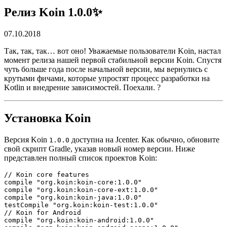
Релиз Koin 1.0.0✨
07.10.2018
Так, так, так… вот оно! Уважаемые пользователи Koin, настал
момент релиза нашей первой стабильной версии Koin. Спустя
чуть больше года после начальной версии, мы вернулись с
крутыми фичами, которые упростят процесс разработки на
Kotlin и внедрение зависимостей. Поехали. ?
Установка Koin
Версия Koin
доступна на Jcenter. Как обычно, обновите
1.0.0
свой скрипт Gradle, указав новый номер версии. Ниже
представлен полный список проектов Koin:
// Koin core features

compile "org.koin:koin-core:1.0.0"

compile "org.koin:koin-core-ext:1.0.0"

compile "org.koin:koin-java:1.0.0"

testCompile "org.koin:koin-test:1.0.0"

// Koin for Android

compile "org.koin:koin-android:1.0.0"
