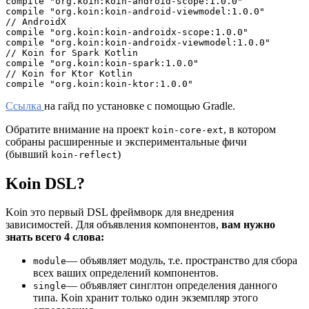
compile "org.koin:koin-android-scope:1.0.0"

compile "org.koin:koin-android-viewmodel:1.0.0"

// AndroidX

compile "org.koin:koin-androidx-scope:1.0.0"

compile "org.koin:koin-androidx-viewmodel:1.0.0"

// Koin for Spark Kotlin

compile "org.koin:koin-spark:1.0.0"

// Koin for Ktor Kotlin

compile "org.koin:koin-ktor:1.0.0"
Ссылка
на гайд по установке с помощью Gradle.
Обратите внимание на проект
, в котором
koin-core-ext
собраны расширенные и экспериментальные фичи
(бывший
)
koin-reflect
Koin DSL
?
Koin это первый DSL фреймворк для внедрения
зависимостей. Для объявления компонентов,
вам нужно
знать всего 4 слова:
— объявляет модуль, т.е. пространство для сбора
module
всех ваших определений компонентов.
— объявляет синглтон определения данного
single
типа. Koin хранит только один экземпляр этого