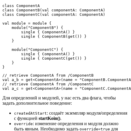
class ComponentA

class ComponentB(val componentA: ComponentA)

class ComponentC(val componentA: ComponentA)

val module = module {

    module("ComponentB") {

        single { ComponentA() }

        single { ComponentB(get()) }

    }

    module("ComponentC") {

        single { ComponentA() }

        single { ComponentC(get()) }

    }

}
// retrieve ComponentA from /ComponentB

val a_b = get<ComponentA>(name = "ComponentB.ComponentA
// retrieve ComponentA from /ComponentC

val a_c = get<ComponentA>(name = "ComponentC.ComponentA
Для определений и модулей, у нас есть два флага, чтобы
задать дополнительное поведение:
: создаёт экземпляр модуля/определения
createdAtStart
с функцией
startKoin()
.
: изменение определения и модуля должно
override
быть явным. Необходимо задать
для
override=true