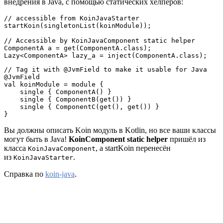
внедрения в Java, с помощью статических хелперов:
// accessible from KoinJavaStarter

startKoin(singletonList(koinModule));

// Accessible by KoinJavaComponent static helper

ComponentA a = get(ComponentA.class);

Lazy<ComponentA> lazy_a = inject(ComponentA.class);
// Tag it with @JvmField to make it usable for Java

@JvmField

val koinModule = module {

    single { ComponentA() }

    single { ComponentB(get()) }

    single { ComponentC(get(), get()) }

}
Вы должны описать Koin модуль в Kotlin, но все ваши классы
могут быть в Java!
KoinComponent static helper
пришёл из
класса
, а startKoin перенесён
KoinJavaComponent
из
.
KoinJavaStarter
Справка по
koin-java
.