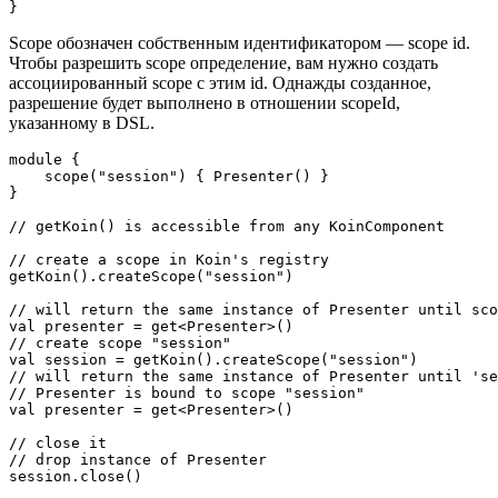
}
Scope обозначен собственным идентификатором ― scope id.
Чтобы разрешить scope определение, вам нужно создать
ассоциированный scope с этим id. Однажды созданное,
разрешение будет выполнено в отношении scopeId,
указанному в DSL.
module {

    scope("session") { Presenter() }

}

// getKoin() is accessible from any KoinComponent

// create a scope in Koin's registry

getKoin().createScope("session")

// will return the same instance of Presenter until sco
val presenter = get<Presenter>()

// create scope "session"

val session = getKoin().createScope("session")

// will return the same instance of Presenter until 'se
// Presenter is bound to scope "session"

val presenter = get<Presenter>()

// close it

// drop instance of Presenter

session.close()