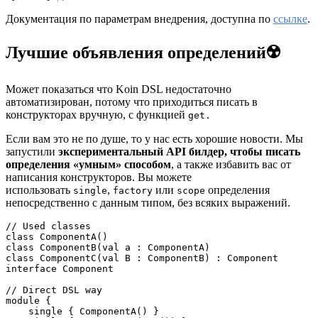
Документация по параметрам внедрения, доступна по
ссылке
.
Лучшие объявления определений
☢️
Может показаться что Koin DSL недостаточно
автоматизирован, потому что приходиться писать в
конструкторах вручную, с функцией
get.
Если вам это не по душе, то у нас есть хорошие новости. Мы
запустили
экспериментальный API билдер, чтобы писать
определения «умным» способом
, а также избавить вас от
написания конструкторов. Вы можете
использовать
,
или
определения
single
factory
scope
непосредственно с данным типом, без всяких выражений.
// Used classes

class ComponentA()

class ComponentB(val a : ComponentA)

class ComponentC(val B : ComponentB) : Component

interface Component

// Direct DSL way

module {

    single { ComponentA() }
