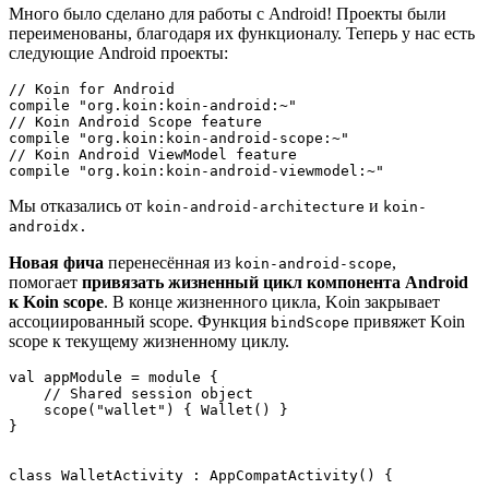
Много было сделано для работы с Android! Проекты были
переименованы, благодаря их функционалу. Теперь у нас есть
следующие Android проекты:
// Koin for Android

compile "org.koin:koin-android:~"

// Koin Android Scope feature

compile "org.koin:koin-android-scope:~"

// Koin Android ViewModel feature

compile "org.koin:koin-android-viewmodel:~"
Мы отказались от
и
koin-android-architecture
koin-
androidx.
Новая фича
перенесённая из
,
koin-android-scope
помогает
привязать жизненный цикл компонента Android
к Koin scope
. В конце жизненного цикла, Koin закрывает
ассоциированный scope. Функция
привяжет Koin
bindScope
scope к текущему жизненному циклу.
val appModule = module {

    // Shared session object

    scope("wallet") { Wallet() }

}

class WalletActivity : AppCompatActivity() {
