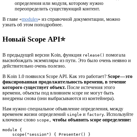
определения или модуля, которому нужно
переопределить существующий контент.
В главе «
modules
» из справочной документации, можно
узнать об этом поподробнее.
Новый Scope API
⭐️
В предыдущей версии Koin, функция
помогала
release()
высвобождать экземпляры из пути. Это было очень неявно и
действительно очень полезно.
В Koin 1.0 появился Scope API. Как это работает?
Scope — это
фиксированная продолжительность времени, в течение
которого существует объект.
После истечения этого
времени, объекты под влиянием scope не могут быть
внедрены снова (они выбрасываются из контейнера).
Нам нужно специальное объявление определения, между
временем жизни определений
и
. Используйте
single
factory
ключевое слово
чтобы объявить scope определение:
scope,
module {

    scope("session") { Presenter() }
