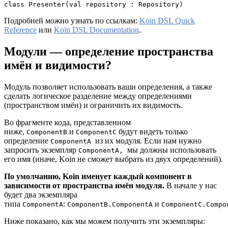
class Presenter(val repository : Repository)
Подробней можно узнать по ссылкам:
Koin DSL Quick
Reference
или
Koin DSL Documentation
.
Модули ― определение пространства
имён и видимости
?
Модуль позволяет использовать ваши определения, а также
сделать логическое разделение между определениями
(пространством имён) и ограничить их видимость.
Во фрагменте кода, представленном
ниже,
и
будут видеть только
ComponentB
ComponentC
определение
из их модуля. Если нам нужно
ComponentA
запросить экземпляр
мы должны использовать
ComponentA,
его имя (иначе, Koin не сможет выбрать из двух определений).
По умолчанию, Koin именует каждый компонент в
зависимости от пространства имён модуля.
В начале у нас
будет два экземпляра
типа
:
и
ComponentA
ComponentB.ComponentA
ComponentC.Compo
Ниже показано, как мы можем получить эти экземпляры: