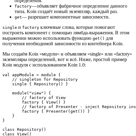
определения.
— объявляет фабричное определение данного
factory
типа. Koin создаёт новый экземпляр, каждый раз.
— разрешает компонентные зависимости.
get
и
ключевые слова, которые помогают
single
factory
построить компонент с помощью лямбда-выражения. В этом
выражении можно использовать функцию
для
get()
получения необходимой зависимости из контейнера Koin.
Мы создаём Koin «модули» и объявляем «single» или «factory»
экземпляры определений, вот и всё. Ниже, простой пример
Koin модуля с использованием Koin 1.0:
val appModule = module {

    // singleton for Repository

    single { Repository() }

    module("view") {

        // factory of View

        factory { View() }

        // factory of Presenter - inject Repository ins
        factory { Presenter(get()) }

    }

}

class Repository()

class View()
