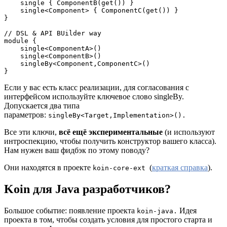
    single { ComponentB(get()) }

    single<Component> { ComponentC(get()) }

}

// DSL & API BUilder way

module {

    single<ComponentA>()

    single<ComponentB>()

    singleBy<Component,ComponentC>()

}
Если у вас есть класс реализации, для согласования с
интерфейсом используйте ключевое слово singleBy.
Допускается два типа
параметров:
singleBy<Target,Implementation>().
Все эти ключи,
всё ещё экспериментальные
(и используют
интроспекцию, чтобы получить конструктор вашего класса).
Нам нужен ваш фидбэк по этому поводу?
Они находятся в проекте
(
краткая справка
).
koin-core-ext
Koin для Java разработчиков
?
Большое событие: появление проекта
Идея
koin-java.
проекта в том, чтобы создать условия для простого старта и