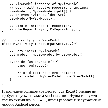
    // ViewModel instance of MyViewModel

    // get() will resolve Repository instance

    viewModel { MyViewModel(get()) }

    // or even (with builder API)

    viewModel<MyViewModel>()

    // Single instance of Repository

    single<Repository> { MyRepository() }

}

// Use directly your ViewModel  

class MyActivity : AppCompatActivity(){

    // Lazy inject MyViewModel

    val model : MyViewModel by viewModel()

    override fun onCreate() {

        super.onCreate()

        // or direct retrieve instance

        val model : MyViewModel = getViewModel()

    }

}
И последнее большое новшество:
отныне не
starKoin()
требует запуска из класса
Функции нужен
Application.
только экземпляр
, чтобы работать и запускаться из
Context
любого Android класса: