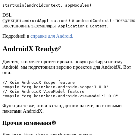
startKoin(androidContext, appModules)
DSL
функции
и
позволяю
androidApplication()
androidContext()
восстановить экземпляры
и
.
Application
Context
Подробней в
справке для Android.
AndroidX Ready
✅
Для тех, кто хочет протестировать новую package-систему
Android, мы подготовили версию проектов для AndroidX. Вот
они:
// Koin AndroidX Scope feature

compile "org.koin:koin-androidx-scope:1.0.0"

// Koin AndroidX ViewModel feature

compile "org.koin:koin-androidx-viewmodel:1.0.0"
Функции те же, что и в стандартном пакете, но с новыми
пакетами AndroidX.
Прочие изменения
⚙️
Для
и
теперь можно
koin-ktor
koin-spark