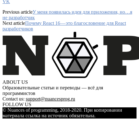
VK
Previous article
У меня появилась идея для приложения, но…я
не разработчик
Next article
Почему React 16 — это благословение для React
разработчиков
ABOUT US
Образовательные статьи и переводы — всё для
программистов
Contact us:
support@nuancesprog.ru
FOLLOW US
© Nuances of programming, 2018-2020. При копировании
материала ссылка на источник обязательна.