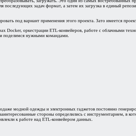
 преобразовывать, загружать. Это один из самых востребованных п
ля последующих задач формат, а затем их загрузка в единый репо
овать под вариант применения этого проекта. Зато имеется проек
рах Docker, оркестрации ETL-конвейеров, работе с облачными техн
тьи поделимся нужными командами.
одаже модной одежды и электронных гаджетов постоянно генериров
й заинтересованные стороны определились с инструментарием, в ко
ивлекли к работе над ETL-конвейером данных.