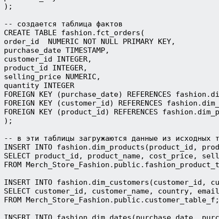
);
-- создается таблица фактов
CREATE TABLE fashion.fct_orders(
order_id  NUMERIC NOT NULL PRIMARY KEY,
purchase_date TIMESTAMP,
customer_id INTEGER,
product_id INTEGER,
selling_price NUMERIC,
quantity INTEGER
FOREIGN KEY (purchase_date) REFERENCES fashion.d
FOREIGN KEY (customer_id) REFERENCES fashion.dim
FOREIGN KEY (product_id) REFERENCES fashion.dim_
);
-- в эти таблицы загружаются данные из исходных 
INSERT INTO fashion.dim_products(product_id, pro
SELECT product_id, product_name, cost_price, sel
FROM Merch_Store_Fashion.public.fashion_product_
INSERT INTO fashion.dim_customers(customer_id, c
SELECT customer_id, customer_name, country, emai
FROM Merch_Store_Fashion.public.customer_table_f
INSERT INTO fashion.dim_dates(purchase_date, pur