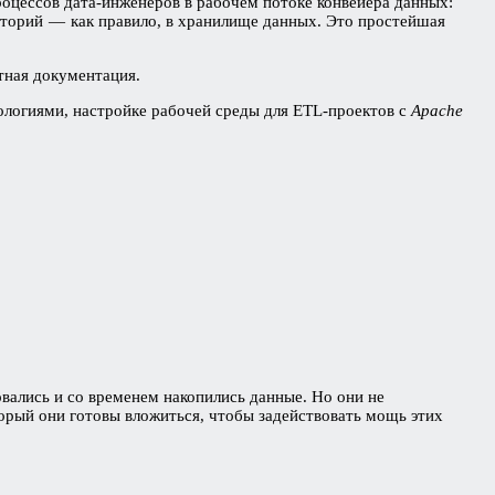
роцессов дата-инженеров в рабочем потоке конвейера данных:
зиторий — как правило, в хранилище данных. Это простейшая
тная документация.
ологиями, настройке рабочей среды для ETL-проектов с
Apache
ались и со временем накопились данные. Но они не
торый они готовы вложиться, чтобы задействовать мощь этих