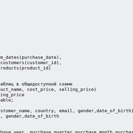
im_dates(purchase_date),
_customers(customer_id),
products(product_id)
таблиц в общедоступной схеме
duct_name, cost_price, selling_price)
ling_price
table;
ustomer_name, country, email, gender,date_of_birth
l, gender,date_of_birth
;
chase_year, purchase_quarter,purchase_month,purcha