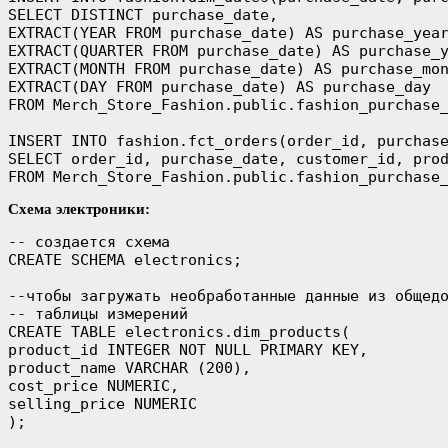
SELECT DISTINCT purchase_date,
EXTRACT(YEAR FROM purchase_date) AS purchase_yea
EXTRACT(QUARTER FROM purchase_date) AS purchase_
EXTRACT(MONTH FROM purchase_date) AS purchase_mo
EXTRACT(DAY FROM purchase_date) AS purchase_day
FROM Merch_Store_Fashion.public.fashion_purchase
INSERT INTO fashion.fct_orders(order_id, purchas
SELECT order_id, purchase_date, customer_id, pro
FROM Merch_Store_Fashion.public.fashion_purchase
Схема электроники:
-- создается схема
CREATE SCHEMA electronics;
--чтобы загружать необработанные данные из общед
-- таблицы измерений
CREATE TABLE electronics.dim_products(
product_id INTEGER NOT NULL PRIMARY KEY,
product_name VARCHAR (200),
cost_price NUMERIC,
selling_price NUMERIC
);