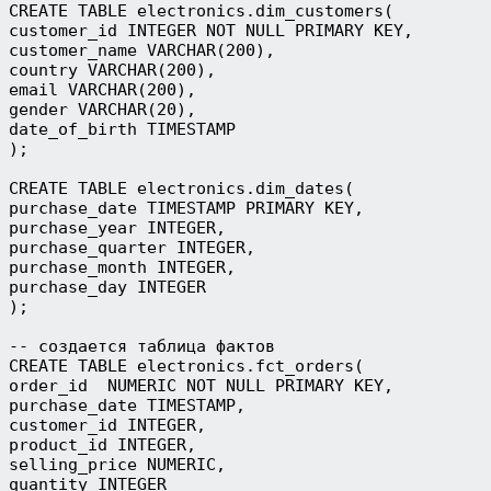
CREATE TABLE electronics.dim_customers(
customer_id INTEGER NOT NULL PRIMARY KEY,
customer_name VARCHAR(200),
country VARCHAR(200),
email VARCHAR(200),
gender VARCHAR(20),
date_of_birth TIMESTAMP
);
CREATE TABLE electronics.dim_dates(
purchase_date TIMESTAMP PRIMARY KEY,
purchase_year INTEGER,
purchase_quarter INTEGER,
purchase_month INTEGER,
purchase_day INTEGER
);
-- создается таблица фактов
CREATE TABLE electronics.fct_orders(
order_id  NUMERIC NOT NULL PRIMARY KEY,
purchase_date TIMESTAMP,
customer_id INTEGER,
product_id INTEGER,
selling_price NUMERIC,
quantity INTEGER