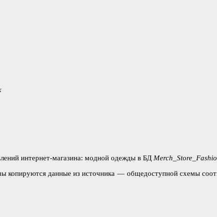
x
влений интернет-магазина: модной одежды в БД
Merch_Store_Fashi
емы копируются данные из источника — общедоступной схемы соот