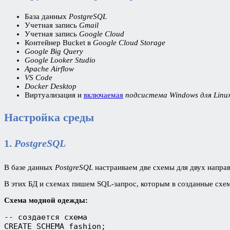
База данных
PostgreSQL
Учетная запись
Gmail
Учетная запись
Google Cloud
Контейнер Bucket
в
Google Cloud Storage
Google Big Query
Google Looker Studio
Apache Airflow
VS Code
Docker Desktop
Виртуализация и
включаемая
подсистема Windows для Linu
Настройка среды
1.
PostgreSQL
В базе данных
PostgreSQL
настраиваем две схемы для двух напра
В этих БД и схемах пишем SQL-запрос, которым в созданные сх
Схема модной одежды:
-- создается схема
CREATE SCHEMA fashion;