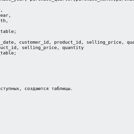
r,
year,
nth,
_table;
e_date, customer_id, product_id, selling_price, qu
duct_id, selling_price, quantity
_table;
оступных, создаются таблицы.