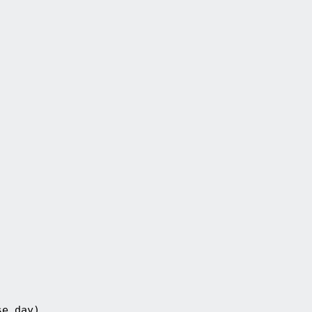
)
se_day)