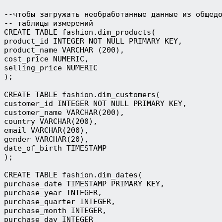
--чтобы загружать необработанные данные из общед
-- таблицы измерений
CREATE TABLE fashion.dim_products(
product_id INTEGER NOT NULL PRIMARY KEY,
product_name VARCHAR (200),
cost_price NUMERIC,
selling_price NUMERIC
);
CREATE TABLE fashion.dim_customers(
customer_id INTEGER NOT NULL PRIMARY KEY,
customer_name VARCHAR(200),
country VARCHAR(200),
email VARCHAR(200),
gender VARCHAR(20),
date_of_birth TIMESTAMP
);
CREATE TABLE fashion.dim_dates(
purchase_date TIMESTAMP PRIMARY KEY,
purchase_year INTEGER,
purchase_quarter INTEGER,
purchase_month INTEGER,
purchase_day INTEGER