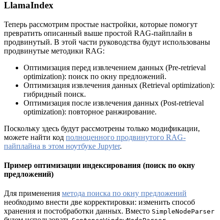
LlamaIndex
Теперь рассмотрим простые настройки, которые помогут
превратить описанный выше простой RAG-пайплайн в
продвинутый. В этой части руководства будут использованы
продвинутые методики RAG:
Оптимизация перед извлечением данных (Pre-retrieval
optimization): поиск по окну предложений.
Оптимизация извлечения данных (Retrieval optimization):
гибридный поиск.
Оптимизация после извлечения данных (Post-retrieval
optimization): повторное ранжирование.
Поскольку здесь будут рассмотрены только модификации,
можете найти код
полноценного продвинутого RAG-
пайплайна в этом ноутбуке Jupyter
.
Пример оптимизации индексирования (поиск по окну
предложений)
Для применения
метода поиска по окну предложений
необходимо внести две корректировки: изменить способ
хранения и постобработки данных. Вместо
SimpleNodeParser
будем использовать
.