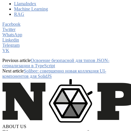
LlamaIndex
Machine Learning
RAG
Facebook
Twitter
WhatsApp
Linkedin
Telegram
VK
Previous article
Освоение безопасной для типов JSON-
сериализации в TypeScript
Next article
Solibee: совершенно новая коллекция UI-
компонентов для SolidJS
ABOUT US