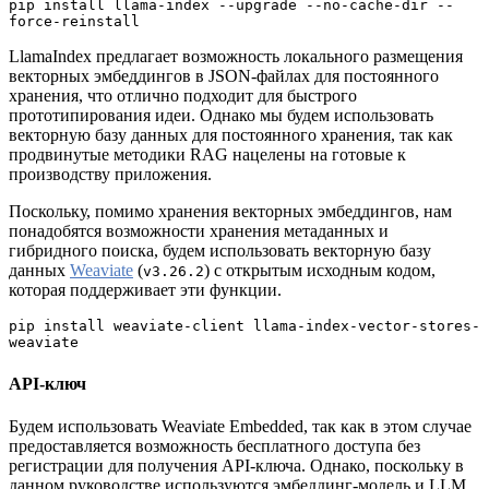
pip install llama-index --upgrade --no-cache-dir --
force-reinstall
LlamaIndex предлагает возможность локального размещения
векторных эмбеддингов в JSON-файлах для постоянного
хранения, что отлично подходит для быстрого
прототипирования идеи. Однако мы будем использовать
векторную базу данных для постоянного хранения, так как
продвинутые методики RAG нацелены на готовые к
производству приложения.
Поскольку, помимо хранения векторных эмбеддингов, нам
понадобятся возможности хранения метаданных и
гибридного поиска, будем использовать векторную базу
данных
Weaviate
(
) с открытым исходным кодом,
v3.26.2
которая поддерживает эти функции.
pip install weaviate-client llama-index-vector-stores-
weaviate
API-ключ
Будем использовать Weaviate Embedded, так как в этом случае
предоставляется возможность бесплатного доступа без
регистрации для получения API-ключа. Однако, поскольку в
данном руководстве используются эмбеддинг-модель и LLM