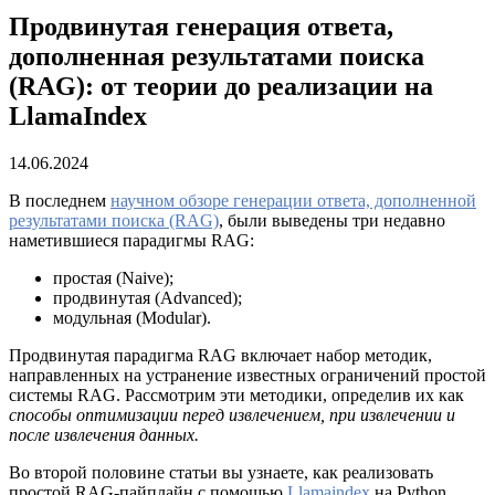
Продвинутая генерация ответа,
дополненная результатами поиска
(RAG): от теории до реализации на
LlamaIndex
14.06.2024
В последнем
научном обзоре генерации ответа, дополненной
результатами поиска (RAG)
, были выведены три недавно
наметившиеся парадигмы RAG:
простая (Naive);
продвинутая (Advanced);
модульная (Modular).
Продвинутая парадигма RAG включает набор методик,
направленных на устранение известных ограничений простой
системы RAG. Рассмотрим эти методики, определив их как
способы
оптимизации перед извлечением, при извлечении и
после извлечения данных.
Во второй половине статьи вы узнаете, как реализовать
простой RAG-пайплайн с помощью
Llamaindex
на Python,