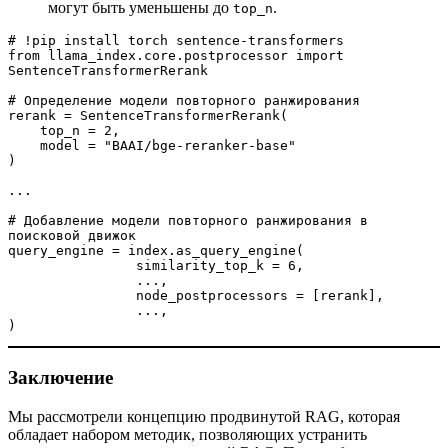
могут быть уменьшены до
.
top_n
# !pip install torch sentence-transformers
from llama_index.core.postprocessor import 
SentenceTransformerRerank
# Определение модели повторного ранжирования 
rerank = SentenceTransformerRerank(
    top_n = 2, 
    model = "BAAI/bge-reranker-base"
)
...
# Добавление модели повторного ранжирования в 
поисковой движок  
query_engine = index.as_query_engine(
		similarity_top_k = 6,
		...,
                node_postprocessors = [rerank],
		...,
)
Заключение
Мы рассмотрели концепцию продвинутой RAG, которая
обладает набором методик, позволяющих устранить