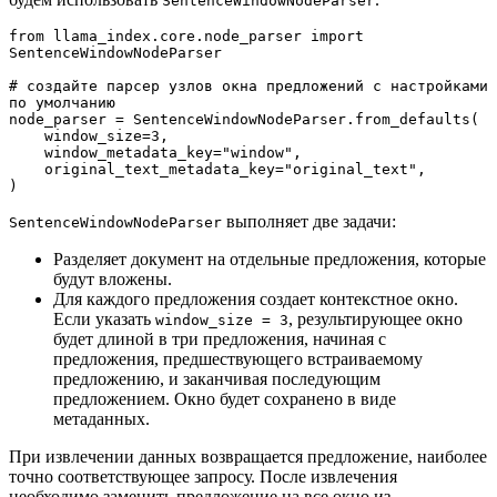
SentenceWindowNodeParser
from llama_index.core.node_parser import 
SentenceWindowNodeParser
# создайте парсер узлов окна предложений с настройками 
по умолчанию
node_parser = SentenceWindowNodeParser.from_defaults(
    window_size=3,
    window_metadata_key="window",
    original_text_metadata_key="original_text",
)
выполняет две задачи:
SentenceWindowNodeParser
Разделяет документ на отдельные предложения, которые
будут вложены.
Для каждого предложения создает контекстное окно.
Если указать
, результирующее окно
window_size = 3
будет длиной в три предложения, начиная с
предложения, предшествующего встраиваемому
предложению, и заканчивая последующим
предложением. Окно будет сохранено в виде
метаданных.
При извлечении данных возвращается предложение, наиболее
точно соответствующее запросу. После извлечения
необходимо заменить предложение на все окно из