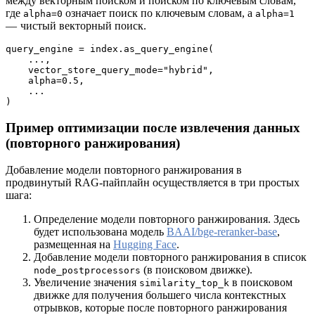
между векторным поиском и поиском по ключевым словам,
где
означает поиск по ключевым словам, а
alpha=0
alpha=1
— чистый векторный поиск.
query_engine = index.as_query_engine(
    ...,
    vector_store_query_mode="hybrid", 
    alpha=0.5,
    ...
)
Пример оптимизации после извлечения данных
(повторного ранжирования)
Добавление модели повторного ранжирования в
продвинутый RAG-пайплайн осуществляется в три простых
шага:
Определение модели повторного ранжирования. Здесь
будет использована модель
BAAI/bge-reranker-base
,
размещенная на
Hugging Face
.
Добавление модели повторного ранжирования в список
(в поисковом движке).
node_postprocessors
Увеличение значения
в поисковом
similarity_top_k
движке для получения большего числа контекстных
отрывков, которые после повторного ранжирования