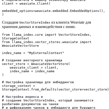
client = weaviate.Client(
embedded_options=weaviate.embedded.EmbeddedOptions(), 
)
Создадим
из клиента Weaviate для
VectorStoreIndex
хранения данных и взаимодействия с ними.
from llama_index.core import VectorStoreIndex, 
StorageContext
from llama_index.vector_stores.weaviate import 
WeaviateVectorStore
index_name = "MyExternalContext"
# Создание векторного хранилища 
vector_store = WeaviateVectorStore(
    weaviate_client = client, 
    index_name = index_name
)
# Настройка хранилища для эмбеддингов
storage_context = 
StorageContext.from_defaults(vector_store=vector_store)
# Настройка индекса и 
# создание VectorStoreIndex, который занимается 
разбитием документов на чанки
# и шифрованием чанков в эмбеддинги для будущего 