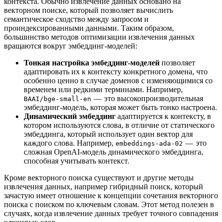
контекста. Обычно извлечение данных основано на
векторном поиске, который позволяет вычислить
семантическое сходство между запросом и
проиндексированными данными. Таким образом,
большинство методов оптимизации извлечения данных
вращаются вокруг эмбеддинг-моделей:
Тонкая настройка эмбеддинг-моделей
позволяет
адаптировать их к контексту конкретного домена, что
особенно ценно в случае доменов с изменяющимися со
временем или редкими терминами. Например,
— это высокопроизводительная
BAAI/bge-small-en
эмбеддинг-модель, которая может быть тонко настроена.
Динамический эмбеддинг
адаптируется к контексту, в
котором используются слова, в отличие от статического
эмбеддинга, который использует один вектор для
каждого слова. Например,
— это
embeddings-ada-02
сложная OpenAI-модель динамического эмбеддинга,
способная учитывать контекст.
Кроме векторного поиска существуют и другие методы
извлечения данных, например гибридный поиск, который
зачастую имеет отношение к концепции сочетания векторного
поиска с поиском по ключевым словам. Этот метод полезен в
случаях, когда извлечение данных требует точного совпадения