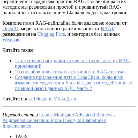
ограничения парадигмы простой RAG. После обзора этих
методик мы реализовали простой и продвинутый RAG-
пайплайны с использованием LlamaIndex для оркестровки.
Компонентами RAG-пайплайна были языковые модели от
OpenAI
, модель повторного ранжирования от
BAAI
,
размещенная на
Hugging Face
, и векторная база данных
Weaviate
.
Читайте также:
12 стратегий настройки готовых к производству RAG-
приложений
10 способов повысить эффективность RAG-системы
Создание приложения-чата с LangChain, большими
языковыми моделями и Streamlit для взаимодействия со
сложной базой данных SQL. Часть 2
Читайте нас в
Telegram
,
VK
и
Дзен
Перевод статьи
Leonie Monigatti
:
Advanced Retrieval-
Augmented Generation: From Theory to LlamaIndex
Implementation
TAGS