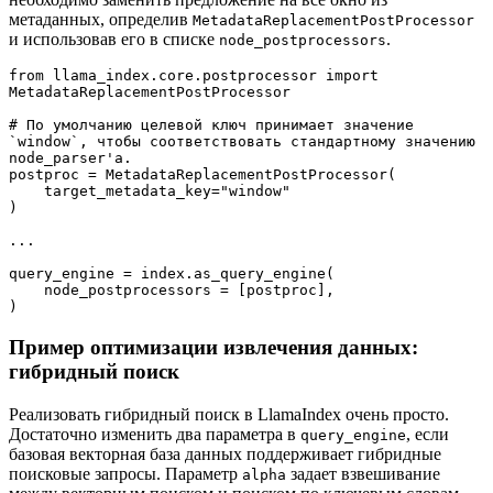
метаданных, определив
MetadataReplacementPostProcessor
и использовав его в списке
.
node_postprocessors
from llama_index.core.postprocessor import 
MetadataReplacementPostProcessor
# По умолчанию целевой ключ принимает значение 
`window`, чтобы соответствовать стандартному значению 
node_parser'а.
postproc = MetadataReplacementPostProcessor(
    target_metadata_key="window"
)
...
query_engine = index.as_query_engine( 
    node_postprocessors = [postproc],
)
Пример оптимизации извлечения данных:
гибридный поиск
Реализовать гибридный поиск в LlamaIndex очень просто.
Достаточно изменить два параметра в
, если
query_engine
базовая векторная база данных поддерживает гибридные
поисковые запросы. Параметр
задает взвешивание
alpha