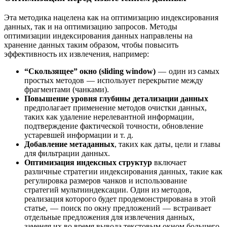
Эта методика нацелена как на оптимизацию индексирования
данных, так и на оптимизацию запросов. Методы
оптимизации индексирования данных направлены на
хранение данных таким образом, чтобы повысить
эффективность их извлечения, например:
“Скользящее” окно
(sliding window)
— один из самых
простых методов — использует перекрытие между
фрагментами (чанками).
Повышение уровня глубины детализации данных
предполагает применение методов очистки данных,
таких как удаление нерелевантной информации,
подтверждение фактической точности, обновление
устаревшей информации и т. д.
Добавление метаданных
, таких как даты, цели и главы
для фильтрации данных.
Оптимизация индексных структур
включает
различные стратегии индексирования данных, такие как
регулировка размеров чанков и использование
стратегий мультииндексации. Один из методов,
реализация которого будет продемонстрирована в этой
статье, — поиск по окну предложений — встраивает
отдельные предложения для извлечения данных,
заменяя их во время вывода текстовым окном большего