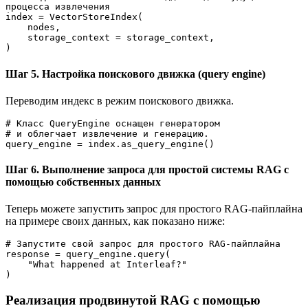
процесса извлечения
index = VectorStoreIndex(
    nodes,
    storage_context = storage_context,
)
Шаг 5. Настройка поискового движка (query engine)
Переводим индекс в режим поискового движка.
# Класс QueryEngine оснащен генератором
# и облегчает извлечение и генерацию.
query_engine = index.as_query_engine()
Шаг 6. Выполнение запроса для простой системы RAG с
помощью собственных данных
Теперь можете запустить запрос для простого RAG-пайплайна
на примере своих данных, как показано ниже:
# Запустите свой запрос для простого RAG-пайплайна 
response = query_engine.query(
    "What happened at Interleaf?"
)
Реализация продвинутой RAG с помощью