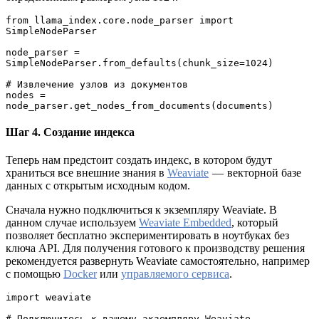
from llama_index.core.node_parser import 
SimpleNodeParser
node_parser = 
SimpleNodeParser.from_defaults(chunk_size=1024)
# Извлечение узлов из документов
nodes = 
node_parser.get_nodes_from_documents(documents)
Шаг 4. Создание индекса
Теперь нам предстоит создать индекс, в котором будут
храниться все внешние знания в
Weaviate
— векторной базе
данных с открытым исходным кодом.
Сначала нужно подключиться к экземпляру Weaviate. В
данном случае используем
Weaviate Embedded
, который
позволяет бесплатно экспериментировать в ноутбуках без
ключа API. Для получения готового к производству решения
рекомендуется развернуть Weaviate самостоятельно, например
с помощью
Docker
или
управляемого сервиса
.
import weaviate
# Подключитесь к вашему экземпляру Weaviate 