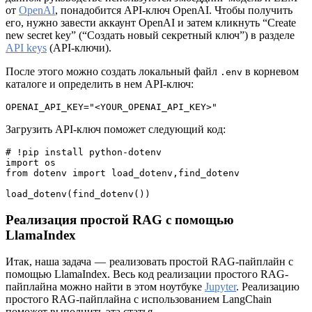
от
OpenAI
, понадобится API-ключ OpenAI. Чтобы получить
его, нужно завести аккаунт OpenAI и затем кликнуть “Create
new secret key” (“Создать новый секретный ключ”) в разделе
API keys
(API-ключи).
После этого можно создать локальный файл
в корневом
.env
каталоге и определить в нем API-ключ:
OPENAI_API_KEY="<YOUR_OPENAI_API_KEY>"
Загрузить API-ключ поможет следующий код:
# !pip install python-dotenv
import os
from dotenv import load_dotenv,find_dotenv
load_dotenv(find_dotenv())
Реализация простой RAG с помощью
LlamaIndex
Итак, наша задача — реализовать простой RAG-пайплайн с
помощью LlamaIndex. Весь код реализации простого RAG-
пайплайна можно найти в этом ноутбуке
Jupyter
. Реализацию
простого RAG-пайплайна с использованием LangChain
поможет выполнить эта статья.