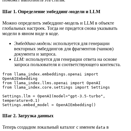
Шаг 1. Определение эмбеддинг-модели и LLM
Можно определить эмбеддинг-модель и LLM в объекте
глобальных настроек. Тогда не придется снова указывать
модели в явном виде в коде.
Эмбеддинг-модель:
используется для генерации
векторных эмбеддингов для фрагментов (чанков)
документа и запроса.
LLM:
используется для генерации ответа на основе
запроса пользователя и соответствующего контекста.
from llama_index.embeddings.openai import 
OpenAIEmbedding
from llama_index.llms.openai import OpenAI
from llama_index.core.settings import Settings
Settings.llm = OpenAI(model="gpt-3.5-turbo", 
temperature=0.1)
Settings.embed_model = OpenAIEmbedding()
Шаг 2. Загрузка данных
Теперь создадим локальный каталог с именем
в
data