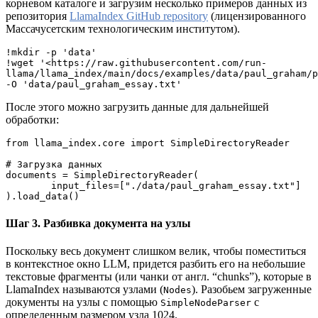
корневом каталоге и загрузим несколько примеров данных из
репозитория
LlamaIndex GitHub repository
(лицензированного
Массачусетским технологическим институтом).
!mkdir -p 'data'
!wget '<https://raw.githubusercontent.com/run-
llama/llama_index/main/docs/examples/data/paul_graham/p
-O 'data/paul_graham_essay.txt'
После этого можно загрузить данные для дальнейшей
обработки:
from llama_index.core import SimpleDirectoryReader
# Загрузка данных 
documents = SimpleDirectoryReader(
        input_files=["./data/paul_graham_essay.txt"]
).load_data()
Шаг 3. Разбивка документа на узлы
Поскольку весь документ слишком велик, чтобы поместиться
в контекстное окно LLM, придется разбить его на небольшие
текстовые фрагменты (или чанки от англ. “chunks”), которые в
LlamaIndex называются узлами (
). Разобьем загруженные
Nodes
документы на узлы с помощью
с
SimpleNodeParser
определенным размером узла 1024.