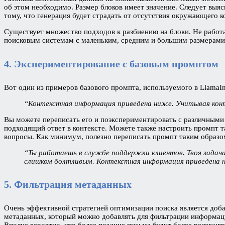
об этом необходимо. Размер блоков имеет значение. Следует выя
тому, что генерация будет страдать от отсутствия окружающего к
Существует множество подходов к разбиению на блоки. Не работа
поисковым системам с маленьким, средним и большим размерами 
4. Экспериментирование с базовым промптом
Вот один из примеров базового промпта, используемого в LlamaI
“Контекстная информация приведена ниже. Учитывая конт
Вы можете переписать его и поэкспериментировать с различными 
подходящий ответ в контексте. Можете также настроить промпт 
вопросы. Как минимум, полезно переписать промпт таким образом
“Ты работаешь в службе поддержки клиентов. Твоя зада
слишком болтливым. Контекстная информация приведена н
5. Фильтрация метаданных
Очень эффективной стратегией оптимизации поиска является доб
метаданных, который можно добавлять для фильтрации информаци
Вполне вероятно, что более поздние письма будут более релевант