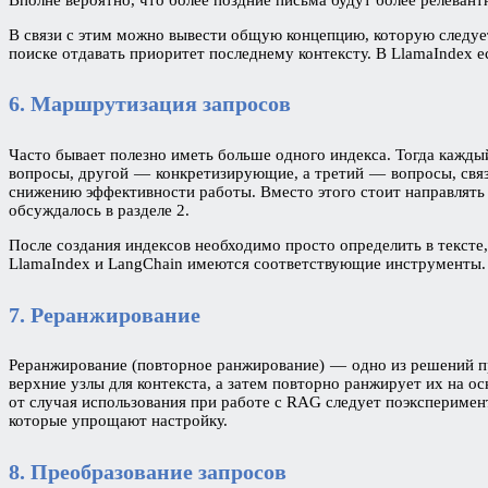
В связи с этим можно вывести общую концепцию, которую следует
поиске отдавать приоритет последнему контексту. В LlamaIndex ес
6. Маршрутизация запросов
Часто бывает полезно иметь больше одного индекса. Тогда кажд
вопросы, другой — конкретизирующие, а третий — вопросы, связа
снижению эффективности работы. Вместо этого стоит направлять 
обсуждалось в разделе 2.
После создания индексов необходимо просто определить в тексте,
LlamaIndex и LangChain имеются соответствующие инструменты.
7. Реранжирование
Реранжирование (повторное ранжирование) — одно из решений пр
верхние узлы для контекста, а затем повторно ранжирует их на ос
от случая использования при работе с RAG следует поэксперимен
которые упрощают настройку.
8. Преобразование запросов