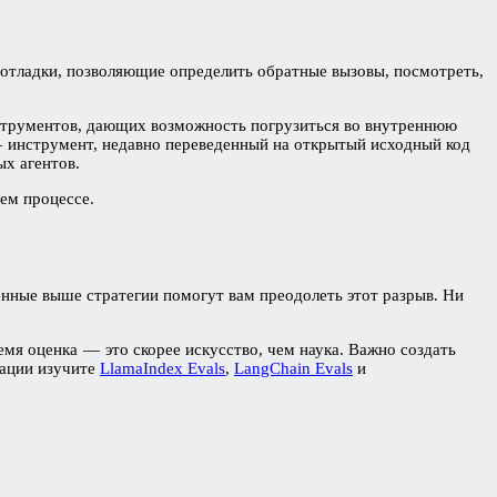
 отладки, позволяющие определить обратные вызовы, посмотреть,
нструментов, дающих возможность погрузиться во внутреннюю
инструмент, недавно переведенный на открытый исходный код
х агентов.
ем процессе.
енные выше стратегии помогут вам преодолеть этот разрыв. Ни
емя оценка — это скорее искусство, чем наука. Важно создать
мации изучите
LlamaIndex Evals
,
LangChain Evals
и