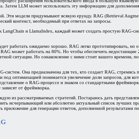
о процесс расширения пользовательского ввода в большую языковую
та. Затем LLM может использовать эту информацию для дополнения
й. Эти модели придумывают всякую ерунду. RAG (Retrieval Augmen
еский контекст, необходимый при ответах на запросы.
ак LangChain и LlamaIndex, каждый может создать простую RAG-си
удет работать ожидаемо хорошо. RAG легко прототипировать, но оче
и RAG может работать на 80%. Но чтобы обеспечить недостающие 
кретной ситуации. Но ознакомление с ними стоит вашего времени,
AG-систем. Она предназначена для тех, кто создает RAG, стремяс
и под оптимизацией понимается увеличение доли запросов, для ко
редставление о RAG-процессе и знаком со стандартными фреймворк
е зависят от фреймворка.
аждую из рассматриваемых стратегий. Постараюсь дать представлен
тавить исчерпывающий или абсолютно актуальный список лучших пр
 приложение для генерации ответов, дополненной результатами по
AG