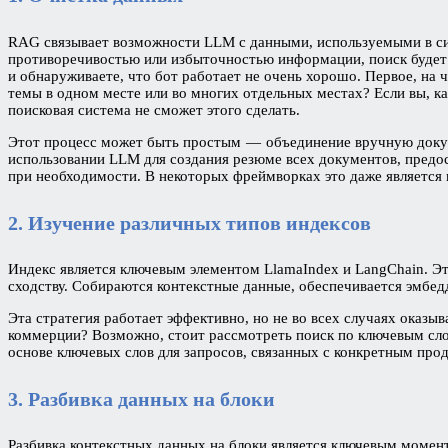
RAG связывает возможности LLM с данными, используемыми в сис
противоречивостью или избыточностью информации, поиск будет 
и обнаруживаете, что бот работает не очень хорошо. Первое, на 
темы в одном месте или во многих отдельных местах? Если вы, ка
поисковая система не сможет этого сделать.
Этот процесс может быть простым — объединение вручную докуме
использовании LLM для создания резюме всех документов, предост
при необходимости. В некоторых фреймворках это даже является 
2. Изучение различных типов индексов
Индекс является ключевым элементом LlamaIndex и LangChain. Эт
сходству. Собираются контекстные данные, обеспечивается эмбедд
Эта стратегия работает эффективно, но не во всех случаях оказ
коммерции? Возможно, стоит рассмотреть поиск по ключевым слов
основе ключевых слов для запросов, связанных с конкретным про
3. Разбивка данных на блоки
Разбивка контекстных данных на блоки является ключевым момен