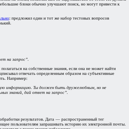
 небольшие блоки обычно улучшают поиск, но могут привести к
ально
: предложил один и тот же набор тестовых вопросов
нький.
ет на запрос”.
полагаться на собственные знания, если она не может найти
едписывал отвечать определенным образом на субъективные
ить. Например:
кую информацию. Ты должен быть дружелюбным, но не
ых знаний, дай ответ на запрос”.
 обработки результатов. Дата — распространенный тег
яющее пользователям запрашивать историю их электронной почты.
ьзователя с точки зрения эмбеддинга.