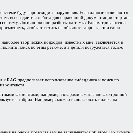
 системе будут происходить нарушения. Если данные отличаются
им, вы создаете чат-бота для справочной документации стартапа
в систему. Логично ли они разбиты на темы? Рассматриваются ли
 просмотреть, чтобы ответить на обычные запросы, то и ваша
наиболее творческих подходов, известных мне, заключается в
ыполнить поиск по этим резюме, а в детали погружаться только
д к RAG предполагает использование эмбеддинга и поиск по
из контекста.
кретными элементами, например товарами в магазине электронной
ользуется гибрид. Например, можно использовать индекс на
ния на блоки, позволяя вам не задумываться об этом. Но думать