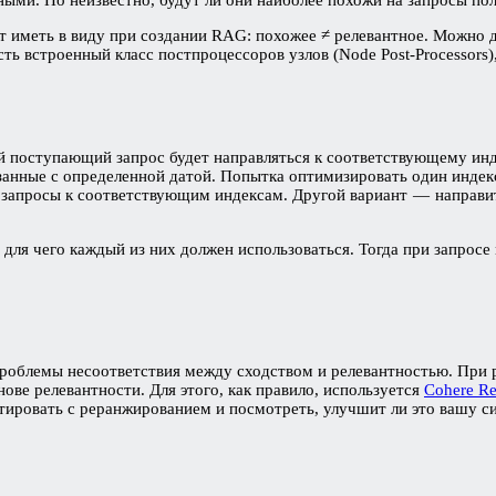
 иметь в виду при создании RAG: похожее ≠ релевантное. Можно д
ть встроенный класс постпроцессоров узлов (Node Post-Processors)
ый поступающий запрос будет направляться к соответствующему и
нные с определенной датой. Попытка оптимизировать один индекс 
запросы к соответствующим индексам. Другой вариант — направить
 для чего каждый из них должен использоваться. Тогда при запросе
облемы несоответствия между сходством и релевантностью. При р
нове релевантности. Для этого, как правило, используется
Cohere Re
тировать с реранжированием и посмотреть, улучшит ли это вашу с