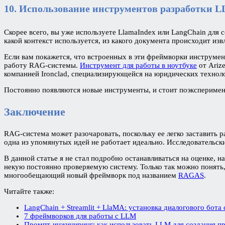
10. Использование инструментов разработки 
Скорее всего, вы уже используете LlamaIndex или LangChain для
какой контекст используется, из какого документа происходит извл
Если вам покажется, что встроенных в эти фреймворки инструме
работу RAG-системы.
Инструмент для работы в ноутбуке
от Arize
компанией Ironclad, специализирующейся на юридических технол
Постоянно появляются новые инструменты, и стоит поэксперимент
Заключение
RAG-система может разочаровать, поскольку ее легко заставить 
одна из упомянутых идей не работает идеально. Исследовательск
В данной статье я не стал подробно останавливаться на оценке, 
некую постоянно проверяемую систему. Только так можно понять
многообещающий новый фреймворк под названием
RAGAS
.
Читайте также:
LangChain + Streamlit + LlaMA: установка диалогового бот
7 фреймворков для работы с LLM
Промпт-инжиниринг: как использовать LLM для создания п