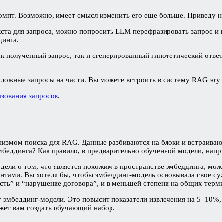
ромпт. Возможно, имеет смысл изменить его еще больше. Приведу н
кста для запроса, можно попросить LLM перефразировать запрос и 
динга.
как полученный запрос, так и сгенерированный гипотетический отве
сложные запросы на части. Вы можете встроить в систему RAG эту з
азования запросов
.
измом поиска для RAG. Данные разбиваются на блоки и встраиваютс
эмбеддинга? Как правило, в предварительно обученной модели, нап
ели о том, что является похожим в пространстве эмбеддинга, може
ентами. Вы хотели бы, чтобы эмбеддинг-модель основывала свое су
сть” и “нарушение договора”, и в меньшей степени на общих терми
эмбеддинг-модели. Это повысит показатели извлечения на 5–10%, 
ожет вам создать обучающий набор.