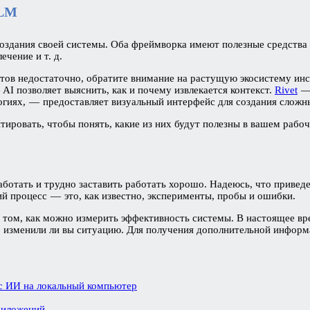
LLM
 создания своей системы. Оба фреймворка имеют полезные средства
ечение и т. д.
нтов недостаточно, обратите внимание на растущую экосистему и
 AI позволяет выяснить, как и почему извлекается контекст.
Rivet
— 
огиях, — предоставляет визуальный интерфейс для создания сложны
ировать, чтобы понять, какие из них будут полезны в вашем рабоч
работать и трудно заставить работать хорошо. Надеюсь, что привед
ий процесс — это, как известно, эксперименты, пробы и ошибки.
на том, как можно измерить эффективность системы. В настоящее вр
, изменили ли вы ситуацию. Для получения дополнительной инфор
а с ИИ на локальный компьютер
риложений