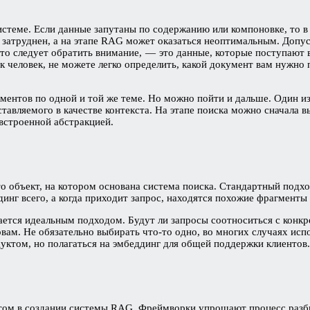
теме. Если данные запутаны по содержанию или компоновке, то в
затруднен, а на этапе RAG может оказаться неоптимальным. Допуст
что следует обратить внимание, — это данные, которые поступают 
к человек, не можете легко определить, какой документ вам нужно
нтов по одной и той же теме. Но можно пойти и дальше. Один из 
авляемого в качестве контекста. На этапе поиска можно сначала в
встроенной абстракцией.
о объект, на котором основана система поиска. Стандартный подхо
инг всего, а когда приходит запрос, находятся похожие фрагменты 
ывается идеальным подходом. Будут ли запросы соотноситься с кон
ам. Не обязательно выбирать что-то одно, во многих случаях исп
дуктом, но полагаться на эмбеддинг для общей поддержки клиентов.
том в создании системы RAG. Фреймворки упрощают процесс разбие