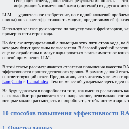
Генерация ответа, дополненная результатами поиска, — эт
информацией, извлеченной вами (системой) из другого мес
LLM — удивительное изобретение, но с одной ключевой проблемо
поиска) повышает эффективность модели, предоставляя ей фактич
Используя краткое руководство по запуску таких фреймворков, к
примерно пяти строк кода.
Но бот, сконструированный с помощью этих пяти строк кода, не б
которым будут довольны пользователи. В базовой учебной верси
еще не отработаны и могут варьироваться в зависимости от кон
способ применения LLM.
В этой статье рассматриваются стратегии повышения качества R
эффективности производственного уровня. В рамках данной стать
соответствующий ответ. Предполагаю, что читатель уже имеет п
LangChain
и
LlamaIndex
. Тем не менее обсуждаемые здесь идеи н
Не буду вдаваться в подробности того, как именно реализовать к
насколько быстро развивается это направление, невозможно сос
которые можно рассмотреть и попробовать, чтобы оптимизировать
10 способов повышения эффективности R
1. Очистка данных