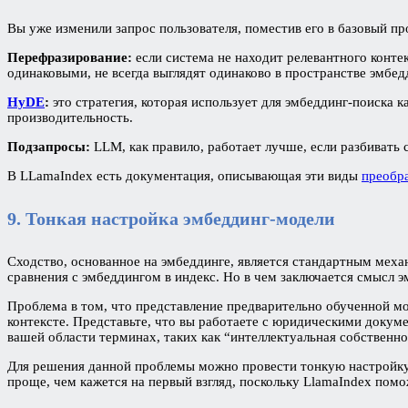
Вы уже изменили запрос пользователя, поместив его в базовый п
Перефразирование:
если система не находит релевантного конте
одинаковыми, не всегда выглядят одинаково в пространстве эмбед
HyDE
:
это стратегия, которая использует для эмбеддинг-поиска 
производительность.
Подзапросы:
LLM, как правило, работает лучше, если разбивать 
В LLamaIndex есть документация, описывающая эти виды
преобр
9. Тонкая настройка эмбеддинг-модели
Сходство, основанное на эмбеддинге, является стандартным механ
сравнения с эмбеддингом в индекс. Но в чем заключается смысл 
Проблема в том, что представление предварительно обученной мод
контексте. Представьте, что вы работаете с юридическими докум
вашей области терминах, таких как “интеллектуальная собственно
Для решения данной проблемы можно провести тонкую настройку 
проще, чем кажется на первый взгляд, поскольку LlamaIndex пом