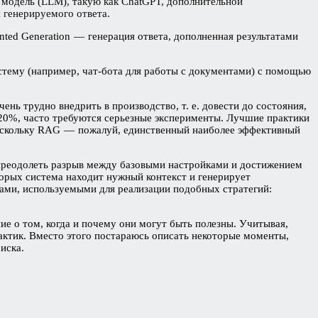
 модель (LLM), такую как ChatGPT, дополнительной
 генерируемого ответа.
ted Generation — генерация ответа, дополненная результатами
стему (например, чат-бота для работы с документами) с помощью
нь трудно внедрить в производство, т. е. довести до состояния,
20%, часто требуются серьезные эксперименты. Лучшие практики
 поскольку RAG — пожалуй, единственный наиболее эффективный
ь преодолеть разрыв между базовыми настройками и достижением
торых система находит нужный контекст и генерирует
ами, используемыми для реализации подобных стратегий:
ие о том, когда и почему они могут быть полезны. Учитывая,
актик. Вместо этого постараюсь описать некоторые моменты,
иска.