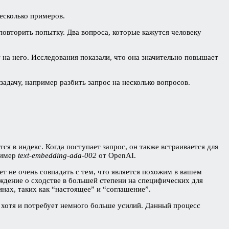
есколько примеров.
повторить попытку. Два вопроса, которые кажутся человеку
т на него. Исследования показали, что она значительно повышает
адачу, например разбить запрос на несколько вопросов.
я в индекс. Когда поступает запрос, он также встраивается для
ример
text-embedding-ada-002
от OpenAI.
т не очень совпадать с тем, что является похожим в вашем
ждение о сходстве в большей степени на специфических для
нах, таких как “настоящее” и “соглашение”.
хотя и потребует немного больше усилий. Данный процесс