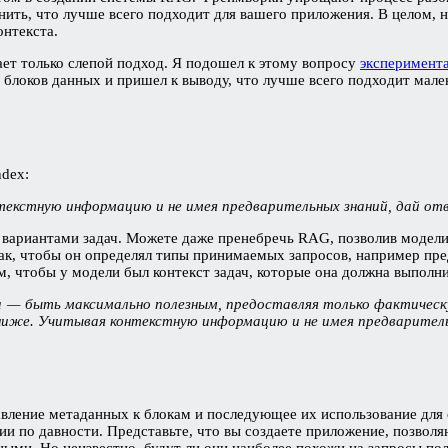
снить, что лучше всего подходит для вашего приложения. В целом,
онтекста.
ет только слепой подход. Я подошел к этому вопросу
эксперимент
блоков данных и пришел к выводу, что лучше всего подходит мале
ndex:
екстную информацию и не имея предварительных знаний, дай отв
вариантами задач. Можете даже пренебречь RAG, позволив модели 
так, чтобы он определял типы принимаемых запросов, например пр
, чтобы у модели был контекст задач, которые она должна выполн
ча — быть максимально полезным, предоставляя только фактичес
иже. Учитывая контекстную информацию и не имея предварительн
авление метаданных к блокам и последующее их использование для
и по давности. Представьте, что вы создаете приложение, позвол
ными. Но неизвестно, будут ли они наиболее похожи на запросы пол