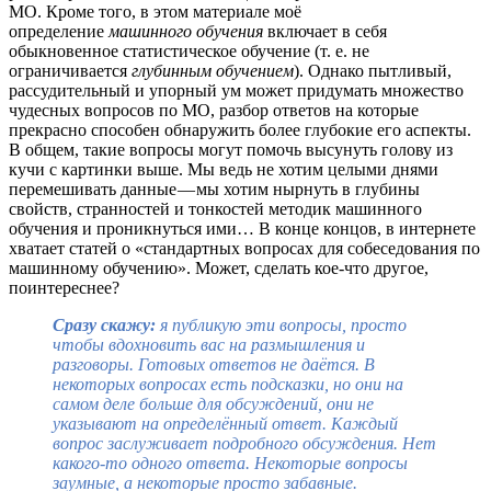
МО. Кроме того, в этом материале моё
определение
машинного обучения
включает в себя
обыкновенное статистическое обучение (т. е. не
ограничивается
глубинным обучением
). Однако пытливый,
рассудительный и упорный ум может придумать множество
чудесных вопросов по МО, разбор ответов на которые
прекрасно способен обнаружить более глубокие его аспекты.
В общем, такие вопросы могут помочь высунуть голову из
кучи с картинки выше. Мы ведь не хотим целыми днями
перемешивать данные — мы хотим нырнуть в глубины
свойств, странностей и тонкостей методик машинного
обучения и проникнуться ими… В конце концов, в интернете
хватает статей о «стандартных вопросах для собеседования по
машинному обучению». Может, сделать кое-что другое,
поинтереснее?
Сразу скажу
:
я публикую эти вопросы, просто
чтобы вдохновить вас на размышления и
разговоры. Готовых ответов не даётся. В
некоторых вопросах есть подсказки, но они на
самом деле больше для обсуждений, они не
указывают на определённый ответ. Каждый
вопрос заслуживает подробного обсуждения. Нет
какого-то одного ответа. Некоторые вопросы
заумные, а некоторые просто забавные.