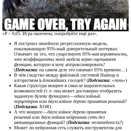
«P > 0,05. Игра окончена, попробуйте ещё раз».
Я построил линейную регрессионную модель,
показывающую 95%-ный доверительный интервал.
Означает ли это, что
существует 95%-ная вероятность,
что коэффициенты моей модели верно оценивают
функцию
, которую я хочу аппроксимировать?
(
Подсказка
: на самом деле это означает 95% времени…)
В чём сходство между файловой системой Hadoop и
алгоритмом k-ближайших соседей? (
Подсказка
: «лень»)
Какая структура мощнее в смысле выразительных
возможностей (т. е. она может достоверно отобразить
заданную булеву функцию) —
однослойный
перцептрон
или
двухслойное дерево принятия решений
?
(
Подсказка
: XOR)
А что мощнее —
двухслойное дерево принятия
решений
или
двухслойная нейронная сеть без
активационных функций
? (
Подсказка
: нелинейность?)
Может ли нейронная сеть служить инструментом для