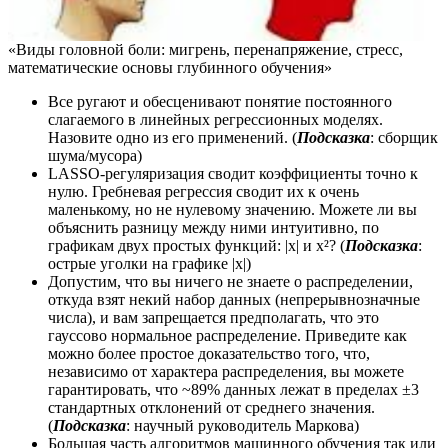
«Виды головной боли: мигрень, перенапряжение, стресс,
математические основы глубинного обучения»
Все ругают и обесценивают понятие постоянного
слагаемого в линейных регрессионных моделях.
Назовите одно из его применений. (
Подсказка
: сборщик
шума/мусора)
LASSO-регуляризация сводит коэффициенты точно к
нулю. Гребневая регрессия сводит их к очень
маленькому, но не нулевому значению. Можете ли вы
объяснить разницу между ними интуитивно, по
графикам двух простых функций: |x| и x²? (
Подсказка
:
острые уголки на графике |x|)
Допустим, что вы ничего не знаете о распределении,
откуда взят некий набор данных (непрерывнозначные
числа), и вам запрещается предполагать, что это
гауссово нормальное распределение. Приведите как
можно более простое доказательство того, что,
независимо от характера распределения, вы можете
гарантировать, что ~89% данных лежат в пределах ±3
стандартных отклонений от среднего значения.
(
Подсказка
: научный руководитель Маркова)
Большая часть алгоритмов машинного обучения так или