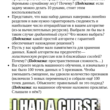
деревьями случайному лесу
? Почему? (
Подсказка
: если
задачу можно делать 10 руками, стоит этим
воспользоваться)
Представьте, что ваш набор данных наверняка линейно
разделим и вам нужно гарантировать сходимость и
наибольшее число итераций/шагов в вашем алгоритме
(из-за вычислительных ресурсов). Выбрали ли бы вы в
таком случае
градиентный спуск
? Что можно выбрать?
(
Подсказка
: какой простой алгоритм с гарантией
обеспечивает нахождение решения?)
Пусть у вас крайне мало памяти/места для хранения
данных. Какой алгоритм вы предпочтёте —
логистическую регрессию
или
k-ближайших соседей
?
Почему? (
Подсказка
: пространственная сложность…)
Вы строите модель машинного обучения, и изначально у
вас было 100 точек данных и 5 признаков. Чтобы
уменьшить смещение, вы удвоили количество признаков
(включили 5 новых переменных) и собрали ещё 100
точек данных. Объясните: правильный ли это подход?
(
Подсказка
: на машинное обучение наложено проклятье.
Слышали о нём?)