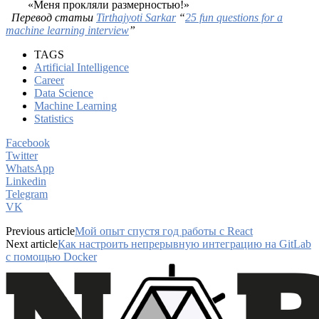
«Меня прокляли размерностью!»
Перевод статьи
Tirthajyoti Sarkar
“
25 fun questions for a
machine learning interview
”
TAGS
Artificial Intelligence
Career
Data Science
Machine Learning
Statistics
Facebook
Twitter
WhatsApp
Linkedin
Telegram
VK
Previous article
Мой опыт спустя год работы с React
Next article
Как настроить непрерывную интеграцию на GitLab
с помощью Docker