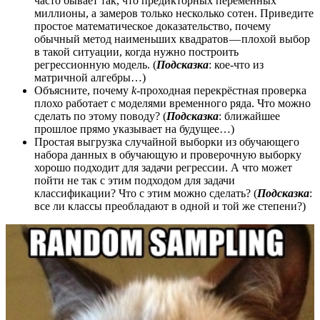
часто бывает так, что предикторных переменных
миллионы, а замеров только несколько сотен. Приведите
простое математическое доказательство, почему
обычный метод наименьших квадратов — плохой выбор
в такой ситуации, когда нужно построить
регрессионную модель. (
Подсказка
: кое-что из
матричной алгебры…)
Объясните, почему
k
-проходная перекрёстная проверка
плохо работает с моделями временного ряда. Что можно
сделать по этому поводу? (
Подсказка
: ближайшее
прошлое прямо указывает на будущее…)
Простая выгрузка случайной выборки из обучающего
набора данных в обучающую и проверочную выборку
хорошо подходит для задачи регрессии. А что может
пойти не так с этим подходом для задачи
классификации? Что с этим можно сделать? (
Подсказка
:
все ли классы преобладают в одной и той же степени?)