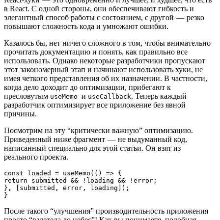
в React. С одной стороны, они обеспечивают гибкость и
элегантный способ работы с состоянием, с другой — резко
повышают сложность кода и умножают ошибки.
Казалось бы, нет ничего сложного в том, чтобы внимательно
прочитать документацию и понять, как правильно все
использовать. Однако некоторые разработчики пропускают
этот закономерный этап и начинают использовать хуки, не
имея четкого представления об их назначении. В частности,
когда дело доходит до оптимизации, прибегают к
пресловутым
и
. Теперь каждый
useMemo
useCallback
разработчик оптимизирует все приложение без явной
причины.
Посмотрим на эту “критически важную” оптимизацию.
Приведенный ниже фрагмент — не выдуманный код,
написанный специально для этой статьи. Он взят из
реального проекта.
const loaded = useMemo(() => {
return submitted && !loading && !error;
}, [submitted, error, loading]);
}
После такого “улучшения” производительность приложения
просто “взлетела до небес”! Как вы понимаете, подобная