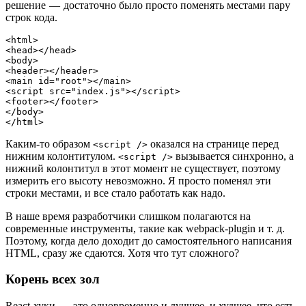
решение — достаточно было просто поменять местами пару
строк кода.
<html>
<head></head>
<body>
<header></header>
<main id="root"></main>
<script src="index.js"></script>
<footer></footer>
</body>
</html>
Каким-то образом
оказался на странице перед
<script />
нижним колонтитулом.
вызывается синхронно, а
<script />
нижний колонтитул в этот момент не существует, поэтому
измерить его высоту невозможно. Я просто поменял эти
строки местами, и все стало работать как надо.
В наше время разработчики слишком полагаются на
современные инструменты, такие как webpack-plugin и т. д.
Поэтому, когда дело доходит до самостоятельного написания
HTML, сразу же сдаются. Хотя что тут сложного?
Корень всех зол
React-хуки — это одновременно и лучшее, и худшее, что есть