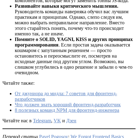
компонентов, которые могут заменить тонны JS-кода.
Развивайте навыки критического мышления.
Руководитель команды наверняка обучил вас лучшим
практикам и принципам. Однако, слепо следуя им,
можно выбрать неправильное направление. Вместо
этого старайтесь понять, почему что-то происходит
именно так, а не иначе.
Помните о SOLID, YAGNI, KISS и других принципах
программирования
. Если простая задача оказывается
кошмаром с запутанным решением — просто
остановитесь и переосмыслите ее, посмотрев на
исходные данные под другим углом. Возможно, вы
слишком углубились в одно решение и забыли о чем-то
очевидном.
Читайте также:
От джуниора до мидла: 7 советов для фронтенд-
разработчиков
Что должен знать хороший фронтенд-разработчик
8 полезных команд NPM для фронтенд-инженера
Читайте нас в
Telegram
,
VK
и
Дзен
Перевод статьи
Pavel Pogosov
:
We Forgot Frontend Basics