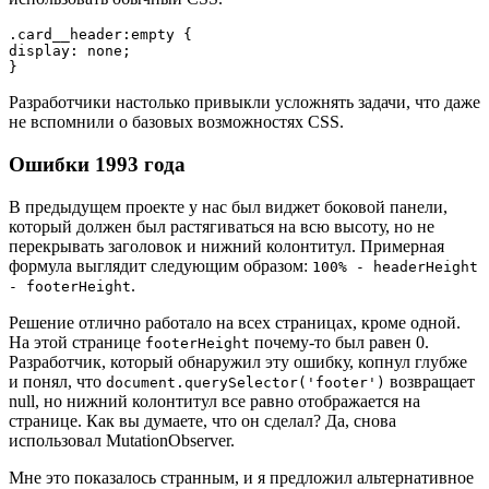
.card__header:empty {
display: none;
}
Разработчики настолько привыкли усложнять задачи, что даже
не вспомнили о базовых возможностях CSS.
Ошибки 1993 года
В предыдущем проекте у нас был виджет боковой панели,
который должен был растягиваться на всю высоту, но не
перекрывать заголовок и нижний колонтитул. Примерная
формула выглядит следующим образом:
100% - headerHeight
.
- footerHeight
Решение отлично работало на всех страницах, кроме одной.
На этой странице
почему-то был равен 0.
footerHeight
Разработчик, который обнаружил эту ошибку, копнул глубже
и понял, что
возвращает
document.querySelector('footer')
null, но нижний колонтитул все равно отображается на
странице. Как вы думаете, что он сделал? Да, снова
использовал MutationObserver.
Мне это показалось странным, и я предложил альтернативное