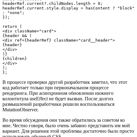
headerRef.current?.childNodes.length > 0;

headerRef.current.style.display = hasContent ? "block" 
: "none";

});

return (

<div className="card">

{header && (

<div ref={headerRef} className="card__header">

{header}

</div>

)}

{children}

</div>

);

};
В процессе проверки другой разработчик заметил, что этот
код работает только при первоначальном процессе
рендеринга. При асинхронном обновлении нижнего
колонтитула useEffect не будет вызван. После долгих
размышлений разработчики решили воспользоваться
MutationObserver.
Во время обсуждения они также обратились за советом ко
мне. Честно говоря, было очень забавно представить им мой
вариант. Для решения этой проблемы достаточно было просто
использовать обычный CSS.