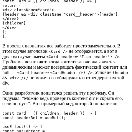
const Card = ({ children, header }) => {
return (
<div className="card">
{header && <div className="card__header">{header}
</div>}
{children}
</div>
);
};
В простых вариантах все работает просто замечательно. В
этом случае заголовок
не отображается, а вот в
<Card />
другом случае имеем
.
<Card header={"I am header"} />
Проблемы возникают, когда контент заголовка является
динамическим и может возвращать фактический контент или
null —
. Условие
<Card header={<CardHeader />} />
{header
не может его обнаружить и отрендерит пустой
&& <div />}
div.
Один разработчик попытался решить эту проблему. Он
подумал: “Можно ведь проверить контент div и скрыть его,
если он пуст”. Вот примерный код, который он написал:
const Card = ({ children, header }) => {

const headerRef = useRef();

useEffect(() => {

const hasContent = 