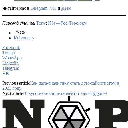
Читайте нас в
Telegram
,
VK
и
Дзен
Перевод статьи
Tony
:
K8s — Pod Topology
TAGS
Kubernetes
Facebook
Twitter
WhatsApp
Linkedin
Telegram
VK
Previous article
Как дата-аналитику стать дата-сайентистом в
2023 году
Next article
Искусственный интеллект и наше будущее