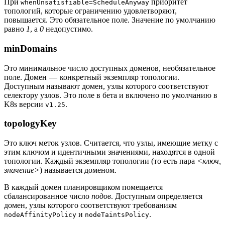
При
приоритет
whenUnsatisfiable=ScheduleAnyway
топологий, которые ограничению удовлетворяют,
повышается. Это обязательное поле. Значение по умолчанию
равно
1
, а
0
недопустимо.
minDomains
Это минимальное число доступных доменов, необязательное
поле. Домен — конкретный экземпляр топологии.
Доступным называют домен, узлы которого соответствуют
селектору узлов. Это поле в бета и включено по умолчанию в
K8s версии
.
v1.25
topologyKey
Это ключ меток узлов. Считается, что узлы, имеющие метку с
этим ключом и идентичными значениями, находятся в одной
топологии. Каждый экземпляр топологии (то есть пара
<ключ,
значение>
) называется доменом.
В каждый домен планировщиком помещается
сбалансированное число
подов
. Доступным определяется
домен, узлы которого соответствуют требованиям
и
.
nodeAffinityPolicy
nodeTaintsPolicy