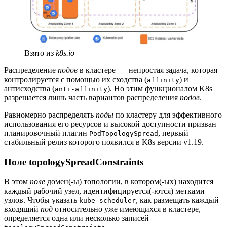
Взято из
k8s.io
Распределение
подов
в кластере — непростая задача, которая
контролируется с помощью их сходства (
) и
affinity
антисходства (
). Но этим функционалом K8s
anti-affinity
разрешается лишь часть вариантов распределения
подов
.
Равномерно распределять
поды
по кластеру для эффективного
использования его ресурсов и высокой доступности призван
планировочный плагин
, первый
PodTopologySpread
стабильный релиз которого появился в K8s версии v1.19.
Поле topologySpreadConstraints
В этом
поле
домен(-ы) топологии, в котором(-ых) находится
каждый рабочий узел, идентифицируется(-ются) метками
узлов. Чтобы указать
, как размещать каждый
kube-scheduler
входящий
под
относительно уже имеющихся в кластере,
определяется одна или несколько записей