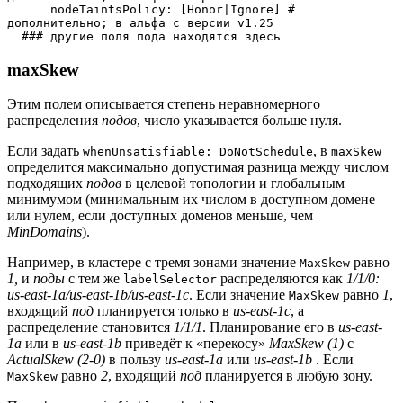
      nodeTaintsPolicy: [Honor|Ignore] # 
дополнительно; в альфа с версии v1.25
  ### другие поля пода находятся здесь
maxSkew
Этим полем описывается степень неравномерного
распределения
подов
, число указывается больше нуля.
Если задать
, в
whenUnsatisfiable: DoNotSchedule
maxSkew
определится максимально допустимая разница между числом
подходящих
подов
в целевой топологии и глобальным
минимумом (минимальным их числом в доступном домене
или нулем, если доступных доменов меньше, чем
MinDomains
).
Например, в кластере с тремя зонами значение
равно
MaxSkew
1,
и
поды
с тем же
распределяются как
1/1/0:
labelSelector
us-east-1a/us-east-1b/us-east-1c
. Если значение
равно
1
,
MaxSkew
входящий
под
планируется только в
us-east-1c
, а
распределение становится
1/1/1
. Планирование его в
us-east-
1a
или в
us-east-1b
приведёт к «перекосу»
MaxSkew (1)
с
ActualSkew (2-0)
в пользу
us-east-1a
или
us-east-1b
.
Если
равно
2
, входящий
под
планируется в любую зону.
MaxSkew