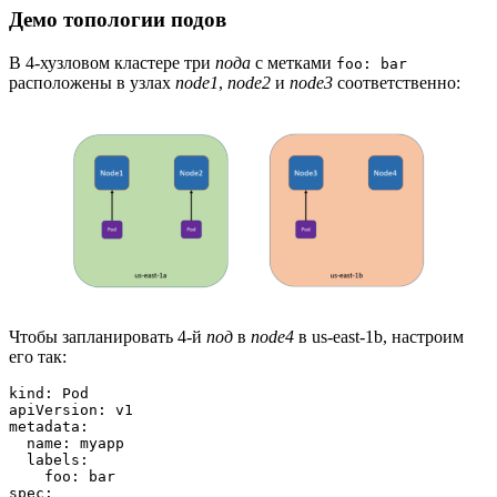
Демо топологии подов
В 4-хузловом кластере три
пода
с метками
foo: bar
расположены в узлах
node1
,
node2
и
node3
соответственно:
Чтобы запланировать 4-й
под
в
node4
в us-east-1b, настроим
его так:
kind: Pod
apiVersion: v1
metadata:
  name: myapp
  labels:
    foo: bar
spec: