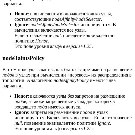
варианта.
Honor
: в вычисления включаются только узлы,
соответствующие
nodeAffinity/nodeSelector
.
Ignore
:
nodeAffinity/nodeSelector
игнорируются. В
вычисления включаются все узлы.
Если это значение
null
, поведение эквивалентно
политике
Honor
.
Это поле уровня альфа
в версии v1.25
.
nodeTaintsPolicy
В этом поле указывается, как быть с запретами на размещение
подов
в узлах при вычислении «перекоса» их распределения в
топологии. Аналогично
nodeAffinityPolicy
имеются два
варианта.
Honor
: включаются узлы без запретов на размещение
подов
, а также запрещенные узлы, для которых у
входящего
пода
имеется допуск.
Ignore
: запреты на размещение
подов
в узлах
игнорируются. Включаются все узлы. Если это значение
null
, поведение эквивалентно политике
Ignore
.
Это поле уровня альфа
в версии v1.25
.