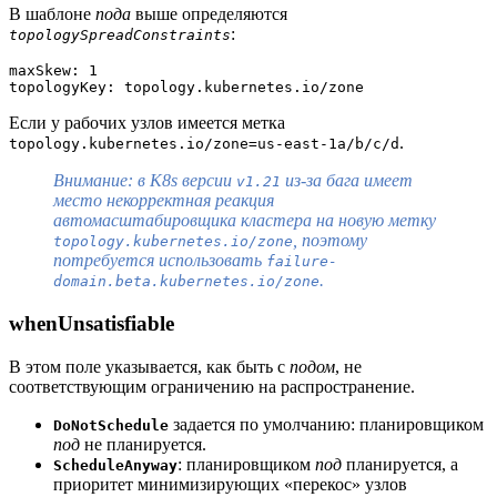
В шаблоне
пода
выше определяются
:
topologySpreadConstraints
maxSkew: 1
topologyKey: topology.kubernetes.io/zone
Если у рабочих узлов имеется метка
.
topology.kubernetes.io/zone=us-east-1a/b/c/d
Внимание: в K8s версии
из-за бага имеет
v1.21
место некорректная реакция
автомасштабировщика кластера на новую метку
, поэтому
topology.kubernetes.io/zone
потребуется использовать
failure-
.
domain.beta.kubernetes.io/zone
whenUnsatisfiable
В этом поле указывается, как быть с
подом
, не
соответствующим ограничению на распространение.
задается по умолчанию: планировщиком
DoNotSchedule
под
не планируется.
: планировщиком
под
планируется, а
ScheduleAnyway
приоритет минимизирующих «перекос» узлов