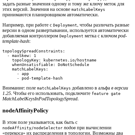
задать разные значения одному и тому же ключу меток для
этих версий. Значения на основе
matchLabelKeys
принимаются планировщиком автоматически.
Например, при работе с
, чтобы различать разные
Deployment
версии в одном развертывании, используется автоматически
добавляемая контроллером
метка с ключом
pod-
Deployment
template-hash
:
topologySpreadConstraints:
  - maxSkew: 1
    topologyKey: kubernetes.io/hostname
    whenUnsatisfiable: DoNotSchedule
    matchLabelKeys:
      - app
      - pod-template-hash
Внимание: поле
добавлено в альфа
в версии
matchLabelKeys
1.25
. Чтобы его использовать, подключите
feature gate
MatchLabelKeysInPodTopologySpread
.
nodeAffinityPolicy
В этом поле указывается, как быть с
подов
при вычислении
nodeAffinity/nodeSelector
«перекоса» их распределения в топологии. Возможны два