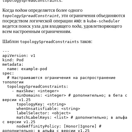
.
topologySpreadConstraints
Когда
подом
определяется более одного
, эти ограничения объединяются
topologySpreadConstraint
посредством логической операции
: в
AND
kube-scheduler
ведется поиск узла для входящего
пода
, удовлетворяющего
всем настроенным ограничениям.
Шаблон
таков:
topologySpreadConstraints
---
apiVersion: v1
kind: Pod
metadata:
  name: example-pod
spec:
  # Настраиваются ограничения на распространение 
топологии
  topologySpreadConstraints:
    - maxSkew: <integer>
      minDomains: <integer> # дополнительно; в бета с 
версии v1.25
      topologyKey: <string>
      whenUnsatisfiable: <string>
      labelSelector: <object>
      matchLabelKeys: <list> # дополнительно; в альфа 
с версии v1.25
      nodeAffinityPolicy: [Honor|Ignore] # 
дополнительно; в альфа с версии v1.25