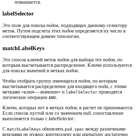
повышается.
labelSelector
Это поле для поиска
подов
, подходящих данному селектору
меток. Путем подсчета этих
подов
определяется их число в
соответствующем домене топологии.
matchLabelKeys
Это список ключей меток
подов
для выбора тех
подов
, по
которым высчитывается распределение. Ключи используются
для поиска значений в метках
подов
.
Чтобы отобрать группу имеющихся
подов
, по которым
высчитывается распределение для входящего
пода
, с этими
метками «ключ — значение» и
проводятся
labelSelector
логические операции
.
AND
Ключи, которых нет в метках
подов
, в расчет не принимаются.
Если список пустой или со значением
null
, сопоставление
выполняется только с
labelSelector
.
С
обновлять
между различными
matchLabelKeys
pod.spec
версиями не нужно: контроллеру или оператору достаточно