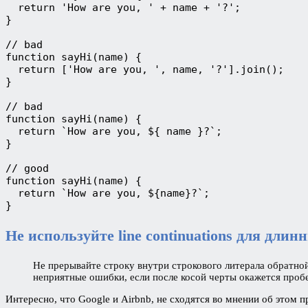
  return 'How are you, ' + name + '?';

}

// bad

function sayHi(name) {

  return ['How are you, ', name, '?'].join();

}

// bad

function sayHi(name) {

  return `How are you, ${ name }?`;

}

// good

function sayHi(name) {

  return `How are you, ${name}?`;

}
Не используйте line continuations для длин
Не прерывайте строку внутри строкового литерала обратной
неприятные ошибки, если после косой черты окажется пробе
Интересно, что Google и Airbnb, не сходятся во мнении об этом п