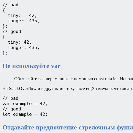
// bad

{

  tiny:   42,  

  longer: 435, 

};

// good

{

  tiny: 42, 

  longer: 435,

};
Не используйте var
Объявляйте все переменные с помощью const или let. Испол
На StackOverflow и в других местах, я все ещё замечаю, что люд
// bad

var example = 42;

// good

let example = 42;
Отдавайте предпочтение стрелочным фун