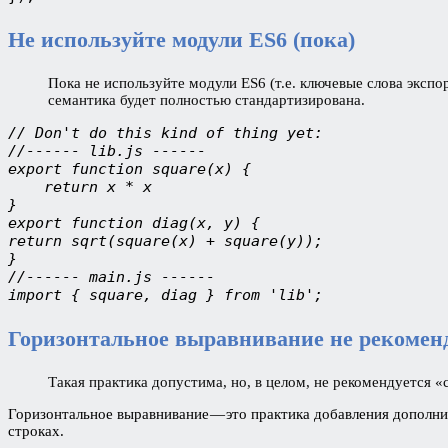
Не используйте модули ES6 (пока)
Пока не используйте модули ES6 (т.е. ключевые слова экспо
семантика будет полностью стандартизирована.
// Don't do this kind of thing yet:

//------ lib.js ------

export function square(x) {

    return x * x

}

export function diag(x, y) {

return sqrt(square(x) + square(y));

}

//------ main.js ------

import { square, diag } from 'lib';
Горизонтальное выравнивание не рекоменду
Такая практика допустима, но, в целом, не рекомендуется 
Горизонтальное выравнивание — это практика добавления дополн
строках.