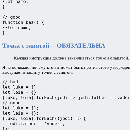
∙let name;

}

// good

function baz() {

∙∙let name;

}
Точка с запятой — ОБЯЗАТЕЛЬНА
Каждая инструкция должна заканчиваться точкой с запятой.
Я не понимаю, почему кто-то может быть против этого утверждени
выступает в защиту точки с запятой.
// bad

let luke = {}

let leia = {}

[luke, leia].forEach(jedi => jedi.father = 'vader
// good

let luke = {};

let leia = {};

[luke, leia].forEach((jedi) => {

  jedi.father = 'vader';

});