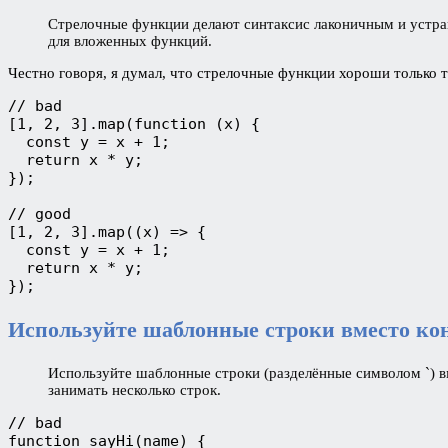
Стрелочные функции делают синтаксис лаконичным и устран
для вложенных функций.
Честно говоря, я думал, что стрелочные функции хороши только те
// bad

[1, 2, 3].map(function (x) {

  const y = x + 1;

  return x * y;

});

// good

[1, 2, 3].map((x) => {

  const y = x + 1;

  return x * y;

});
Используйте шаблонные строки вместо ко
Используйте шаблонные строки (разделённые символом `) в
занимать несколько строк.
// bad

function sayHi(name) {
