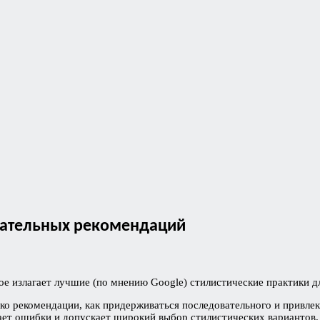
мечательных рекомендаций
рое излагает лучшие (по мнению Google) стилистические практики дл
лько рекомендации, как придерживаться последовательного и привле
щает ошибки и допускает широкий выбор стилистических вариантов.