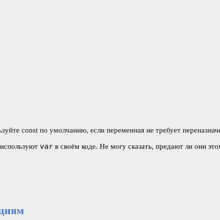
ьзуйте const по умолчанию, если переменная не требует переназнач
var
и используют
в своём коде. Не могу сказать, предают ли они эт
кциям