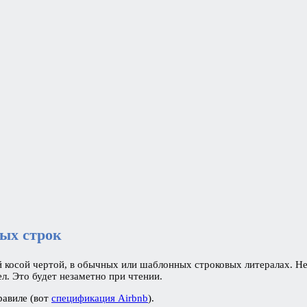
ных строк
 косой чертой, в обычных или шаблонных строковых литералах. Нес
л. Это будет незаметно при чтении.
равиле (вот
спецификация Airbnb
).