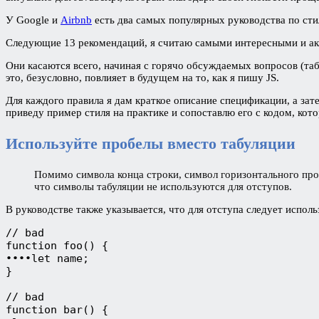
У Google и
Airbnb
есть два самых популярных руководства по сти
Следующие 13 рекомендаций, я считаю самыми интересными и акт
Они касаются всего, начиная с горячо обсуждаемых вопросов (таб
это, безусловно, повлияет в будущем на то, как я пишу JS.
Для каждого правила я дам краткое описание спецификации, а зат
приведу пример стиля на практике и сопоставлю его с кодом, кото
Используйте пробелы вместо табуляции
Помимо символа конца строки, символ горизонтального проб
что символы табуляции не используются для отступов.
В руководстве также указывается, что для отступа следует использ
// bad

function foo() {

∙∙∙∙let name;

}

// bad

function bar() {
