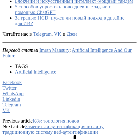
Блокчейн и искусственный интеллект - мощный тандем
5 способов упростить повседневные задачи с
помощью ChatGPT
За гранью HCD: нужен ли новый подход в дизайне
для ИИ?
Читайте нас в
Telegram
,
VK
и
Дзен
Перевод статьи
Imran Mansury
:
Artificial Intelligence And Our
Future
TAGS
Artificial Intelligence
Facebook
Twitter
WhatsApp
Linkedin
Telegram
VK
Previous article
K8s: топология подов
Next article
Заменит ли аутентификация по лицу
традиционную систему веб-аутентификации