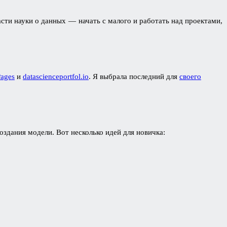
ти науки о данных — начать с малого и работать над проектами,
Pages
и
datascienceportfol.io
. Я выбрала последний для
своего
оздания модели. Вот несколько идей для новичка: