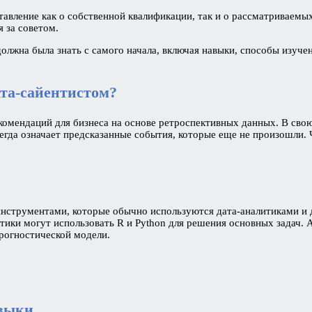
вление как о собственной квалификации, так и о рассматриваемых
 за советом.
то должна была знать с самого начала, включая навыки, способы изу
ата-сайентистом?
комендаций для бизнеса на основе ретроспективных данных. В свою 
гда означает предсказанные события, которые еще не произошли. Ч
струментами, которые обычно используются дата-аналитиками и да
ики могут использовать R и Python для решения основных задач. 
рогностической модели.
авыки