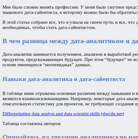
Мне было сложно менять профессию. У меня было смутное предста
знакомого дата-сайентиста, к которому можно было бы обратиться
В этой статье собрано все, что я узнала на своем пути, и все, ч
необходимых, чтобы стать дата-сайентистом.
В чем разница между дата-аналитиком и д
Дата-аналитик занимается получением, анализом и выработкой ре
продуктов, предсказывающих будущее. При этом “будущее” не все
основе имеющихся “неочевидных” данных.
Навыки дата-аналитика и дата-сайентиста
В таблице ниже отражены основные различия между навыками и ин
являются взаимоисключающими. Например, некоторые дата-аналит
описательную статистику для проектов, не требующих создания п
Differentiating data analyst and data scientist skills (dwcdn.net)
Таблица составлена автором
Опирайтесь на текущие аналитические н