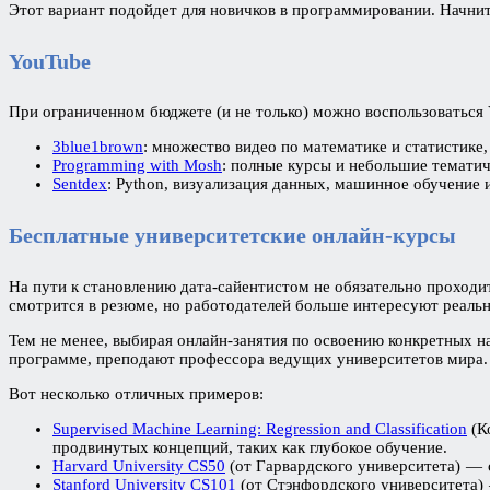
Этот вариант подойдет для новичков в программировании. Начните
YouTube
При ограниченном бюджете (и не только) можно воспользоваться 
3blue1brown
: множество видео по математике и статистике
Programming with Mosh
: полные курсы и небольшие темати
Sentdex
: Python, визуализация данных, машинное обучение и
Бесплатные университетские онлайн-курсы
На пути к становлению дата-сайентистом не обязательно проходи
смотрится в резюме, но работодателей больше интересуют реаль
Тем не менее, выбирая онлайн-занятия по освоению конкретных н
программе, преподают профессора ведущих университетов мира.
Вот несколько отличных примеров:
Supervised Machine Learning: Regression and Classification
(К
продвинутых концепций, таких как глубокое обучение.
Harvard University CS50
(от Гарвардского университета) — 
Stanford University CS101
(от Стэнфордского университета)