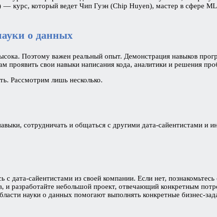
) — курс, который ведет Чип Гуэн (Chip Huyen), мастер в сфере 
науки о данных
высока. Поэтому важен реальный опыт. Демонстрация навыков прог
вам проявить свои навыки написания кода, аналитики и решения про
ть. Рассмотрим лишь несколько.
навыки, сотрудничать и общаться с другими дата-сайентистами и и
ись с дата-сайентистами из своей компании. Если нет, познакомьте
в, и разработайте небольшой проект, отвечающий конкретным потр
области науки о данных помогают выполнять конкретные бизнес-зад