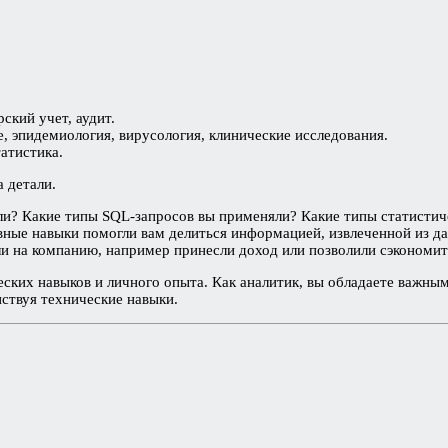
ский учет, аудит.
 эпидемиология, вирусология, клинические исследования.
татистика.
 детали.
и? Какие типы SQL-запросов вы применяли? Какие типы статистиче
вные навыки помогли вам делиться информацией, извлеченной из 
и на компанию, например принесли доход или позволили сэкономит
ских навыков и личного опыта. Как аналитик, вы обладаете важны
нствуя технические навыки.