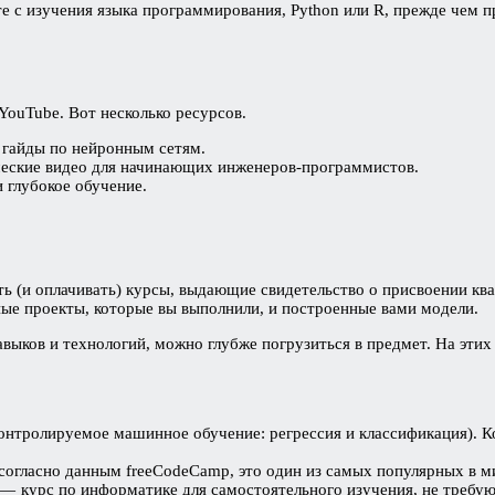
 с изучения языка программирования, Python или R, прежде чем пр
YouTube. Вот несколько ресурсов.
, гайды по нейронным сетям.
ческие видео для начинающих инженеров-программистов.
 глубокое обучение.
ть (и оплачивать) курсы, выдающие свидетельство о присвоении кв
ные проекты, которые вы выполнили, и построенные вами модели.
авыков и технологий, можно глубже погрузиться в предмет. На эти
онтролируемое машинное обучение: регрессия и классификация). 
согласно данным freeCodeCamp, это один из самых популярных в м
 — курс по информатике для самостоятельного изучения, не требу