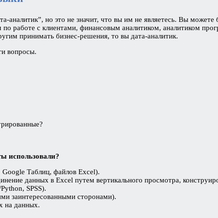
-аналитик”, но это не значит, что вы им не являетесь. Вы можете
м по работе с клиентами, финансовым аналитиком, аналитиком прог
ругим принимать бизнес-решения, то вы дата-аналитик.
ти вопросы.
урированные?
ты использовали?
 Google Таблиц, файлов Excel).
инение данных в Excel путем вертикального просмотра, конструиро
Python, SPSS).
ими заинтересованными сторонами).
х на данных.