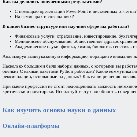
Как вы делились полученными результатами?
С помощью презентаций PowerPoint и письменных отчетов?
На семинарах и совещаниях?
В какой бизнес-структуре или научной сфере вы работали?
Финансовые услуги: страхование, инвестирование, бухгалтер
Медицинское обслуживание: общественное здравоохранение,
Академические науки: физика, химия, биология, генетика, с
Анализируя вышеуказанную информацию, обращайте внимание на
Насколько большими были наборы данных, с которыми вы работал
оценки? С какими пакетами Python работали? Какие коммуникати
рекомендации, основанные на данных? Как ваши решения повлиял
При смене профессии не стоит недооценивать важность нетехниче
критически и новаторски. Используйте эту способность, соверше
Как изучить основы науки о данных
Онлайн-платформы