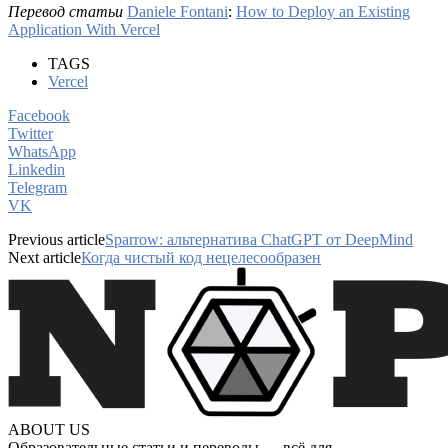
Перевод статьи
Daniele Fontani
:
How to Deploy an Existing
Application With Vercel
TAGS
Vercel
Facebook
Twitter
WhatsApp
Linkedin
Telegram
VK
Previous article
Sparrow: альтернатива ChatGPT от DeepMind
Next article
Когда чистый код нецелесообразен
ABOUT US
Образовательные статьи и переводы — всё для