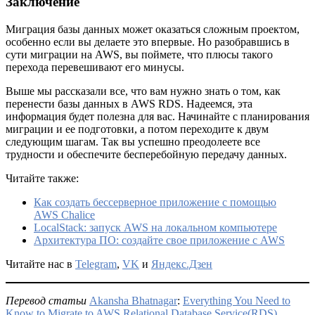
Заключение
Миграция базы данных может оказаться сложным проектом,
особенно если вы делаете это впервые. Но разобравшись в
сути миграции на AWS, вы поймете, что плюсы такого
перехода перевешивают его минусы.
Выше мы рассказали все, что вам нужно знать о том, как
перенести базы данных в AWS RDS. Надеемся, эта
информация будет полезна для вас. Начинайте с планирования
миграции и ее подготовки, а потом переходите к двум
следующим шагам. Так вы успешно преодолеете все
трудности и обеспечите бесперебойную передачу данных.
Читайте также:
Как создать бессерверное приложение с помощью
AWS Chalice
LocalStack: запуск AWS на локальном компьютере
Архитектура ПО: создайте свое приложение с AWS
Читайте нас в
Telegram
,
VK
и
Яндекс.Дзен
Перевод статьи
Akansha Bhatnagar
:
Everything You Need to
Know to Migrate to AWS Relational Database Service(RDS)