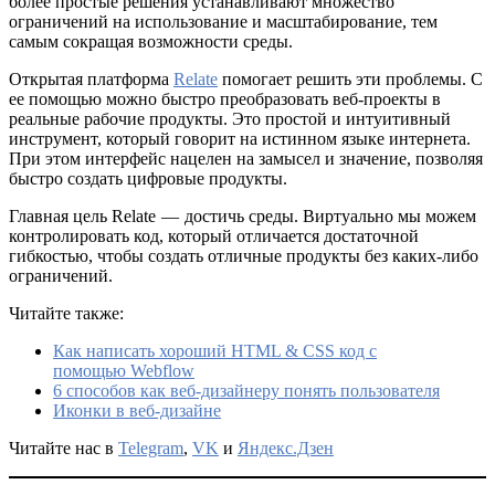
более простые решения устанавливают множество
ограничений на использование и масштабирование, тем
самым сокращая возможности среды.
Открытая платформа
Relate
помогает решить эти проблемы. С
ее помощью можно быстро преобразовать веб-проекты в
реальные рабочие продукты. Это простой и интуитивный
инструмент, который говорит на истинном языке интернета.
При этом интерфейс нацелен на замысел и значение, позволяя
быстро создать цифровые продукты.
Главная цель Relate — достичь среды. Виртуально мы можем
контролировать код, который отличается достаточной
гибкостью, чтобы создать отличные продукты без каких-либо
ограничений.
Читайте также:
Как написать хороший HTML & CSS код с
помощью Webflow
6 способов как веб-дизайнеру понять пользователя
Иконки в веб-дизайне
Читайте нас в
Telegram
,
VK
и
Яндекс.Дзен