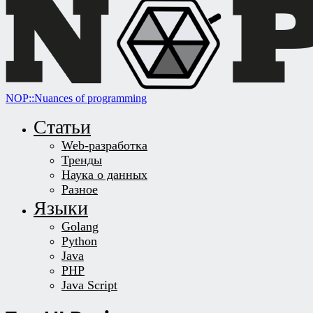
NOP::Nuances of programming
Статьи
Web-разработка
Тренды
Наука о данных
Разное
Языки
Golang
Python
Java
PHP
Java Script