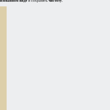
изованном виде
и сохранять
чистоту
.