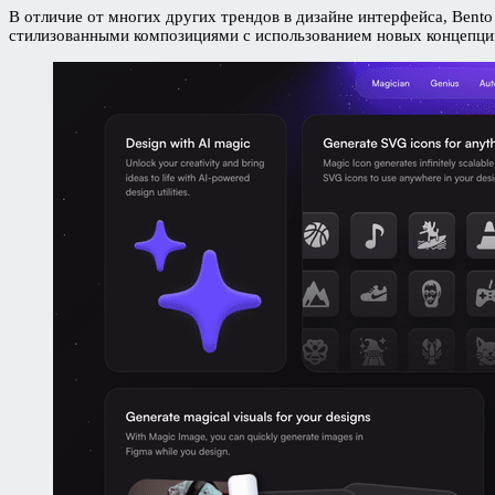
В отличие от многих других трендов в дизайне интерфейса, Bento
стилизованными композициями с использованием новых концепций