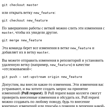
git checkout master
или открыть ветку
:
new_feature
git checkout new_feature
По завершению работы с веткой можно слить эти изменения с
, чтобы их увидели другие.
master
git merge new_feature
Эта команда берет все изменения в ветке
и
new_feature
добавляет их в ветку
.
master
Вы можете отправить изменения в репозиторий и установить
удаленную ветку (например,
) в качестве
new_feature
«отслеживаемой»:
git push — set-upstream origin new_feature
Допустим, вы внесли какие-то изменения. Эти изменения вас
устраивают, и вы хотите создать запрос на принятие
изменений (
Pull request
). В Pull request ваши коллеги смогут
проверить внесенные изменения и обсудить их. Pull request
можно создавать по любому поводу, будь то внесение
конечных изменений или просьба о помощи в решении какой-