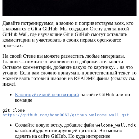
Давайте потренируемся, а заодно и поприветствуем всех, кто
знакомится с Git и GitHub. Мы создадим Стену для записей
GitHub Wall, где изучающие Git и GitHub смогут оставлять
комментарии и участвовать в своих первых open-source
проектах.
На своей Стене вы можете разместить любые материалы.
Главное — помните о вежливости и доброжелательности.
Оставьте комментарий, добавьте какую-то картинку… да что
угодно. Если вам сложно придумать приветственный текст, то
можете взять готовый шаблон из README-файла (ссылку см.
ниже).
Клонируйте мой репозиторий
на сайте GitHub или по
команде
git clone 
https://github.com/bonn0062/github_welcome_wall.git
Создайте новую ветку, добавьте файл
с
welcome_wall.md
какой-нибудь мотивирующей цитатой. Это можно
сделать на сайте GitHub. Но куда интереснее