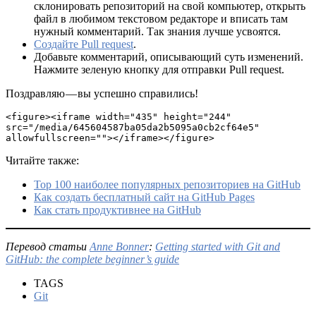
склонировать репозиторий на свой компьютер, открыть
файл в любимом текстовом редакторе и вписать там
нужный комментарий. Так знания лучше усвоятся.
Создайте Pull request
.
Добавьте комментарий, описывающий суть изменений.
Нажмите зеленую кнопку для отправки Pull request.
Поздравляю — вы успешно справились!
<figure><iframe width="435" height="244" 
src="/media/645604587ba05da2b5095a0cb2cf64e5" 
allowfullscreen=""></iframe></figure>
Читайте также:
Top 100 наиболее популярных репозиториев на GitHub
Как создать бесплатный сайт на GitHub Pages
Как стать продуктивнее на GitHub
Перевод статьи
Anne Bonner
:
Getting started with Git and
GitHub: the complete beginner’s guide
TAGS
Git