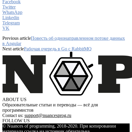
Facebook
Twitter
WhatsApp
Linkedin
Telegram
VK
Previous article
Повесть об однонаправленном потоке данных
в Angular
Next article
Рабочая очередь в Go с RabbitMQ
ABOUT US
Образовательные статьи и переводы — всё для
программистов
Contact us:
support@nuancesprog.ru
FOLLOW US
© Nuances of programming, 2018-2020. При копировании
материала ссылка на источник обязательна.